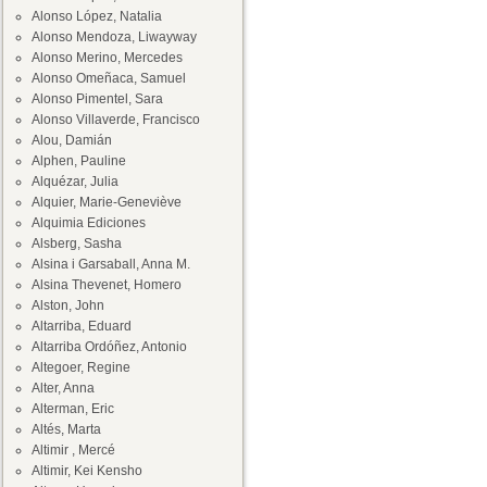
Alonso López, Natalia
Alonso Mendoza, Liwayway
Alonso Merino, Mercedes
Alonso Omeñaca, Samuel
Alonso Pimentel, Sara
Alonso Villaverde, Francisco
Alou, Damián
Alphen, Pauline
Alquézar, Julia
Alquier, Marie-Geneviève
Alquimia Ediciones
Alsberg, Sasha
Alsina i Garsaball, Anna M.
Alsina Thevenet, Homero
Alston, John
Altarriba, Eduard
Altarriba Ordóñez, Antonio
Altegoer, Regine
Alter, Anna
Alterman, Eric
Altés, Marta
Altimir , Mercé
Altimir, Kei Kensho