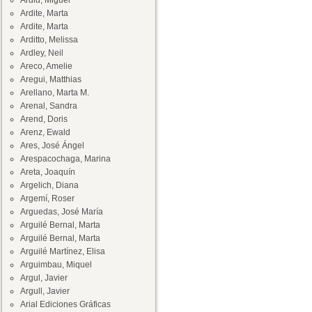
Ardid, Miguel
Ardite, Marta
Ardite, Marta
Arditto, Melissa
Ardley, Neil
Areco, Amelie
Aregui, Matthias
Arellano, Marta M.
Arenal, Sandra
Arend, Doris
Arenz, Ewald
Ares, José Ángel
Arespacochaga, Marina
Areta, Joaquín
Argelich, Diana
Argemí, Roser
Arguedas, José María
Arguilé Bernal, Marta
Arguilé Bernal, Marta
Arguilé Martínez, Elisa
Arguimbau, Miquel
Argul, Javier
Argull, Javier
Arial Ediciones Gráficas