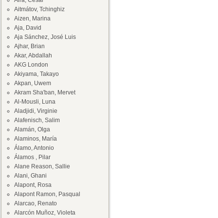
Aira, César
Aitmátov, Tchinghiz
Aizen, Marina
Aja, David
Aja Sánchez, José Luis
Ajhar, Brian
Akar, Abdallah
AKG London
Akiyama, Takayo
Akpan, Uwem
Akram Sha'ban, Mervet
Al-Mousli, Luna
Aladjidi, Virginie
Alafenisch, Salim
Alamán, Olga
Alaminos, María
Álamo, Antonio
Álamos , Pilar
Alane Reason, Sallie
Alani, Ghani
Alapont, Rosa
Alapont Ramon, Pasqual
Alarcao, Renato
Alarcón Muñoz, Violeta