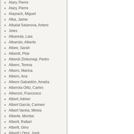
Alary, Pierre
Alary, Pierre
Alayrach, Miguel
Alba, Jaime
Albalat Salanova, Antoni
Joles
Albareda, Laia
Albarrán, Alberto
Albee, Sarah
Alberdi, Pilar
Alberdi Zinkunegi, Pedro
Albero, Teresa
Albero, Marina
Albero, Ana
Albero Gabaldón, Amalia
Alberola Ortiz, Carles
Alberoni, Francesco
Albert, Adrien
Albert García, Carmen
Albert Varela, Mireia
Alberte, Montse
Alberti, Rafael
Alberti, Gino
Albertí i Oriol, Jordi