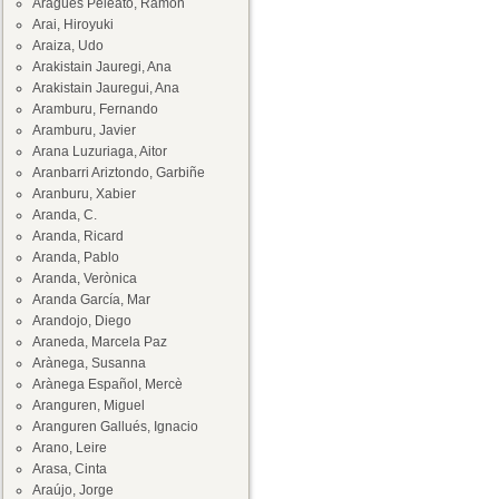
Aragüés Peleato, Ramón
Arai, Hiroyuki
Araiza, Udo
Arakistain Jauregi, Ana
Arakistain Jauregui, Ana
Aramburu, Fernando
Aramburu, Javier
Arana Luzuriaga, Aitor
Aranbarri Ariztondo, Garbiñe
Aranburu, Xabier
Aranda, C.
Aranda, Ricard
Aranda, Pablo
Aranda, Verònica
Aranda García, Mar
Arandojo, Diego
Araneda, Marcela Paz
Arànega, Susanna
Arànega Español, Mercè
Aranguren, Miguel
Aranguren Gallués, Ignacio
Arano, Leire
Arasa, Cinta
Araújo, Jorge