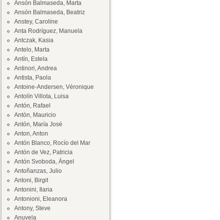
Ansón Balmaseda, Marta
Ansón Balmaseda, Beatriz
Anstey, Caroline
Anta Rodríguez, Manuela
Antczak, Kasia
Antelo, Marta
Antín, Estela
Antinori, Andrea
Antista, Paola
Antoine-Andersen, Véronique
Antolín Villota, Luisa
Antón, Rafael
Antón, Mauricio
Antón, María José
Anton, Anton
Antón Blanco, Rocío del Mar
Antón de Vez, Patricia
Antón Svoboda, Ángel
Antoñanzas, Julio
Antoni, Birgit
Antonini, Ilaria
Antonioni, Eleanora
Antony, Steve
Anuvela