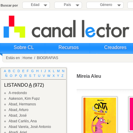
Edad
País
Género
Buscar por
Sobre CL
Recursos
Creadores
Estás en :
Home
/
BIOGRAFIAS
A
B
C
D
E
F
G
H
I
J
K
L
M
N
Mireia Aleu
Ñ
O
P
Q
R
S
T
U
V
W
X
Y
Z
LISTANDO
A
(972)
A-rredondo
Aakeson, Kim Fupz
Abad, Hermanos
Abad, Arturo
Abad, José
Abad Carlés, Ana
Abad Varela, José Antonio
Abadi, Ariel