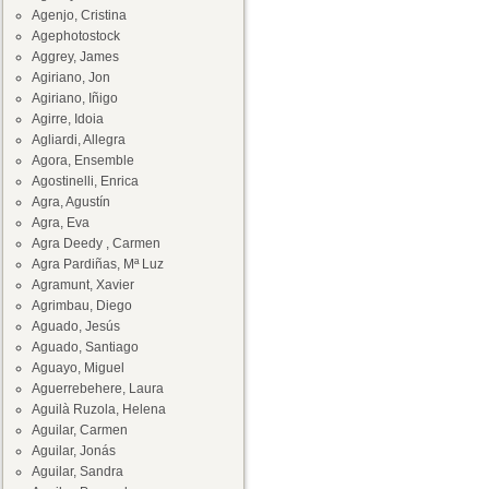
Agenjo, Cristina
Agephotostock
Aggrey, James
Agiriano, Jon
Agiriano, Iñigo
Agirre, Idoia
Agliardi, Allegra
Agora, Ensemble
Agostinelli, Enrica
Agra, Agustín
Agra, Eva
Agra Deedy , Carmen
Agra Pardiñas, Mª Luz
Agramunt, Xavier
Agrimbau, Diego
Aguado, Jesús
Aguado, Santiago
Aguayo, Miguel
Aguerrebehere, Laura
Aguilà Ruzola, Helena
Aguilar, Carmen
Aguilar, Jonás
Aguilar, Sandra