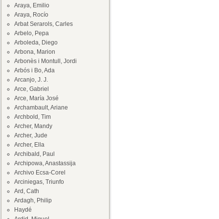
Araya, Emilio
Araya, Rocío
Arbat Serarols, Carles
Arbelo, Pepa
Arboleda, Diego
Arbona, Marion
Arbonès i Montull, Jordi
Arbós i Bo, Ada
Arcanjo, J. J.
Arce, Gabriel
Arce, María José
Archambault, Ariane
Archbold, Tim
Archer, Mandy
Archer, Jude
Archer, Ella
Archibald, Paul
Archipowa, Anastassija
Archivo Ecsa-Corel
Arciniegas, Triunfo
Ard, Cath
Ardagh, Philip
Haydé