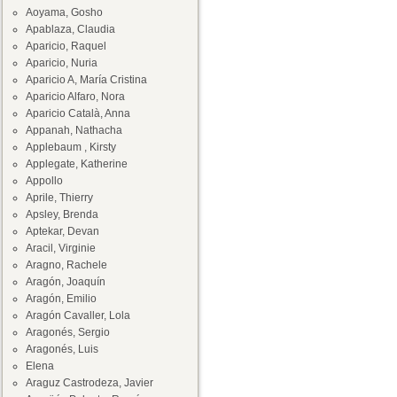
Aoyama, Gosho
Apablaza, Claudia
Aparicio, Raquel
Aparicio, Nuria
Aparicio A, María Cristina
Aparicio Alfaro, Nora
Aparicio Català, Anna
Appanah, Nathacha
Applebaum , Kirsty
Applegate, Katherine
Appollo
Aprile, Thierry
Apsley, Brenda
Aptekar, Devan
Aracil, Virginie
Aragno, Rachele
Aragón, Joaquín
Aragón, Emilio
Aragón Cavaller, Lola
Aragonés, Sergio
Aragonés, Luis
Elena
Araguz Castrodeza, Javier