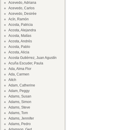
Acevedo, Adriana
Acevedo, Carlos
Acevedo, Desirée
Acín, Ramón
Acosta, Patricia
Acosta, Alejandra
Acosta, Matías
Acosta, Andrés
Acosta, Pablo
Acosta, Alicia
Acosta Gutiérrez, Juan Agustín
Acuña Escuder, Paula
Ada, Alma Flor
Ada, Carmen
Aitch
Adam, Catherine
Adam, Peggy
Adams, Susan
Adams, Simon
Adams, Steve
Adams, Tom
Adams, Jennifer
Adams, Pedro
Adamson, Ged