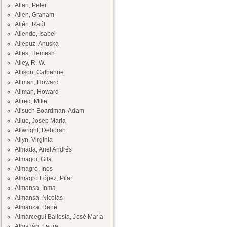
Allen, Peter
Allen, Graham
Allén, Raúl
Allende, Isabel
Allepuz, Anuska
Alles, Hemesh
Alley, R. W.
Allison, Catherine
Allman, Howard
Allman, Howard
Allred, Mike
Allsuch Boardman, Adam
Allué, Josep María
Allwright, Deborah
Allyn, Virginia
Almada, Ariel Andrés
Almagor, Gila
Almagro, Inés
Almagro López, Pilar
Almansa, Inma
Almansa, Nicolás
Almanza, René
Almárcegui Ballesta, José María
Almazán, Laura