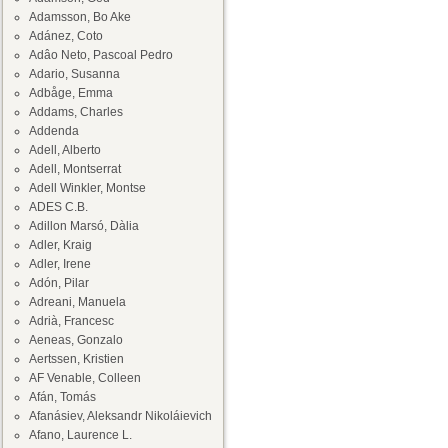
Adamsson, Bo Ake
Adánez, Coto
Adâo Neto, Pascoal Pedro
Adario, Susanna
Adbåge, Emma
Addams, Charles
Addenda
Adell, Alberto
Adell, Montserrat
Adell Winkler, Montse
ADES C.B.
Adillon Marsó, Dàlia
Adler, Kraig
Adler, Irene
Adón, Pilar
Adreani, Manuela
Adrià, Francesc
Aeneas, Gonzalo
Aertssen, Kristien
AF Venable, Colleen
Afán, Tomás
Afanásiev, Aleksandr Nikoláievich
Afano, Laurence L.