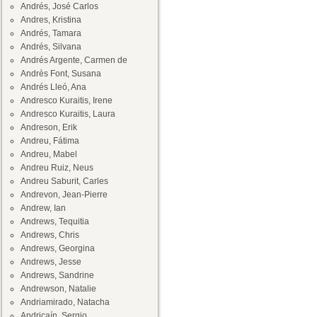
Andrés, José Carlos
Andres, Kristina
Andrés, Tamara
Andrés, Silvana
Andrés Argente, Carmen de
Andrès Font, Susana
Andrés Lleó, Ana
Andresco Kuraitis, Irene
Andresco Kuraitis, Laura
Andreson, Erik
Andreu, Fátima
Andreu, Mabel
Andreu Ruiz, Neus
Andreu Saburit, Carles
Andrevon, Jean-Pierre
Andrew, Ian
Andrews, Tequitia
Andrews, Chris
Andrews, Georgina
Andrews, Jesse
Andrews, Sandrine
Andrewson, Natalie
Andriamirado, Natacha
Andricaín, Sergio