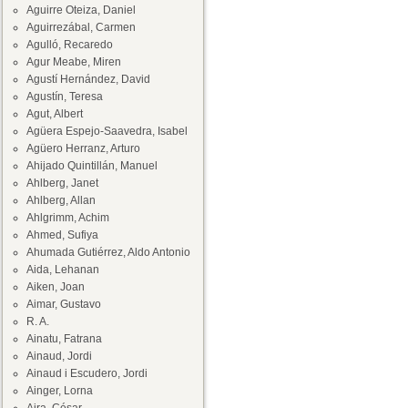
Aguirre Oteiza, Daniel
Aguirrezábal, Carmen
Agulló, Recaredo
Agur Meabe, Miren
Agustí Hernández, David
Agustín, Teresa
Agut, Albert
Agüera Espejo-Saavedra, Isabel
Agüero Herranz, Arturo
Ahijado Quintillán, Manuel
Ahlberg, Janet
Ahlberg, Allan
Ahlgrimm, Achim
Ahmed, Sufiya
Ahumada Gutiérrez, Aldo Antonio
Aida, Lehanan
Aiken, Joan
Aimar, Gustavo
R. A.
Ainatu, Fatrana
Ainaud, Jordi
Ainaud i Escudero, Jordi
Ainger, Lorna