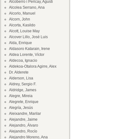
Alcoberro i Pericay, Agustí
Alcolea Serrano, Ana
Alcorlo, Manuel
Alcorn, John
Alcorta, Kasildo
Alcott, Louise May
Alcover Lillo, José Luis
Alda, Enrique
Aldasoro Katarain, Irene
Aldea Lorente, Víctor
Aldecoa, Ignacio
Aldekoa-Otalora Agirre, Alex
Dr. Alderete
Alderson, Lisa
Aldrey, Sergio F.
Aldridge, James
Alegre, Mireia
Alegrete, Enrique
Alegría, Jesús
Aleixandre, Marilar
Alejandre, Jaime
Alejandro, Álvaro
Alejandro, Rocío
Alejandro Moreno, Ana