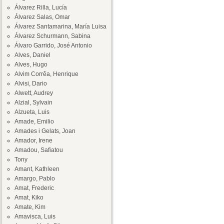
Álvarez Rilla, Lucía
Álvarez Salas, Omar
Álvarez Santamarina, María Luisa
Álvarez Schurmann, Sabina
Álvaro Garrido, José Antonio
Alves, Daniel
Alves, Hugo
Alvim Corrêa, Henrique
Alvisi, Dario
Alwett, Audrey
Alzial, Sylvain
Alzueta, Luis
Amade, Emilio
Amades i Gelats, Joan
Amador, Irene
Amadou, Safiatou
Tony
Amant, Kathleen
Amargo, Pablo
Amat, Frederic
Amat, Kiko
Amate, Kim
Amavisca, Luis