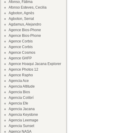
Afonso, Fátima
Afonso Esteves, Cecilia
Agboton, Agnès
Agboton, Serrat
Agdamus, Alejandro
Agence Bios-Phone
Agence Bios-Phone
Agence Corbis
Agence Corbis
Agence Cosmos
Agence GHFP
Agence Hoaqui Jacana Explorer
Agence Photos 12
Agence Rapho
Agencia Ace
Agencia Altitude
Agencia Bios
Agencia Colibrí
Agencia Efe
Agencia Jacana
Agencia Keystone
Agencia Leemage
Agencia Sunset
Agency NASA