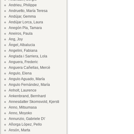
Andrieu, Philippe
Andruetto, María Teresa
Andújar, Gemma
Andújar Lorca, Laura
Anegón Pla, Tamara
Aneiros, Paula
Ang, Joy
Ángel, Albalucia
Angelini, Fabiana
Anglada i Sarriera, Lola
Anguera, Frederic
Anguera Cañellas, Mercè
Angulo, Elena
Angulo Aguado, María
Angulo Fernández, María
Anholt, Laurence
Ankenbrand, Bernhard
Annesdatter Skomsvold, Kjersti
Anno, Mitsumasa
Anno, Moyoko
Annunzio, Gabriele D\'
Añorga López, Pello
Ansón, Marta