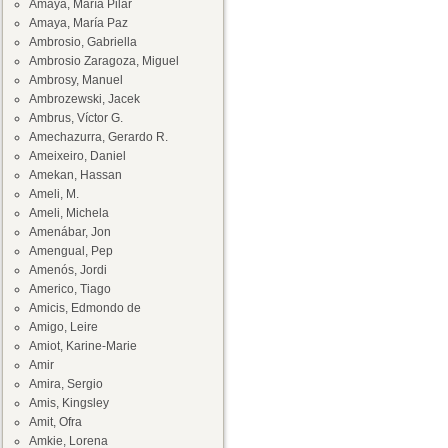
Amaya, María Pilar
Amaya, María Paz
Ambrosio, Gabriella
Ambrosio Zaragoza, Miguel
Ambrosy, Manuel
Ambrozewski, Jacek
Ambrus, Víctor G.
Amechazurra, Gerardo R.
Ameixeiro, Daniel
Amekan, Hassan
Ameli, M.
Ameli, Michela
Amenábar, Jon
Amengual, Pep
Amenós, Jordi
Americo, Tiago
Amicis, Edmondo de
Amigo, Leire
Amiot, Karine-Marie
Amir
Amira, Sergio
Amis, Kingsley
Amit, Ofra
Amkie, Lorena