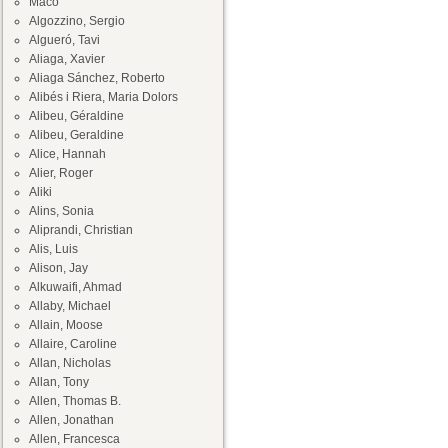
Maco
Algozzino, Sergio
Algueró, Tavi
Aliaga, Xavier
Aliaga Sánchez, Roberto
Alibés i Riera, Maria Dolors
Alibeu, Géraldine
Alibeu, Geraldine
Alice, Hannah
Alier, Roger
Aliki
Alins, Sonia
Aliprandi, Christian
Alis, Luis
Alison, Jay
Alkuwaifi, Ahmad
Allaby, Michael
Allain, Moose
Allaire, Caroline
Allan, Nicholas
Allan, Tony
Allen, Thomas B.
Allen, Jonathan
Allen, Francesca