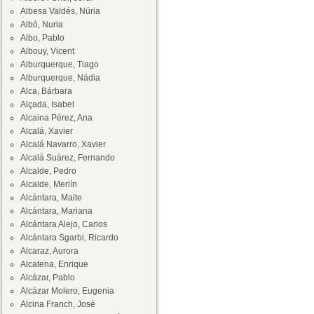
Albesa Valdés, Núria
Albó, Nuria
Albo, Pablo
Albouy, Vicent
Alburquerque, Tiago
Alburquerque, Nádia
Alca, Bárbara
Alçada, Isabel
Alcaina Pérez, Ana
Alcalá, Xavier
Alcalá Navarro, Xavier
Alcalá Suárez, Fernando
Alcalde, Pedro
Alcalde, Merlín
Alcántara, Maite
Alcántara, Mariana
Alcántara Alejo, Carlos
Alcántara Sgarbi, Ricardo
Alcaraz, Aurora
Alcatena, Enrique
Alcázar, Pablo
Alcázar Molero, Eugenia
Alcina Franch, José