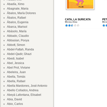
Abadía, Ximo
Abagnale, Maria
Ábalos, María Dolores
Ábalos, Rafael
CATA, LA SURICATA
PE
Ábalos, Eugenia
Mireia Aleu
Mire
Abarca, Marisol
Abásolo, María
Abbado, Claudio
Abbasian, Pooya
Abbott, Simon
Abdel-Fattah, Randa
Abdel-Qadir, Ghazi
Abedi, Isabel
Abel, Jessica
Abel Prot, Viviane
Abeleira, Juan
Abella, Tomás
Abella, Rafael
Abella Mardones, José Antonio
Abello Collados, Andrea
Abeyà Lafontana, Elisabet
Abia, David
Abio, Carlos