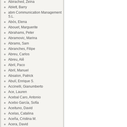
Abirached, Zeina
Ablett, Barry
abm Communication Management
S.L.
Abós, Elena
Abouet, Marguerite
Abrahams, Peter
Abramovic, Marina
Abrams, Sam
Abranches, Filipe
Abreu, Carlos
Abreu, Alê
Abril, Paco
Abril, Manuel
Absalon, Patrick
Abulí, Enrique S.
Accinelli, Gianumberto
Ace, Lauren
Acebal Caro, Antonio
Acebo García, Sofía
Aceituno, David
Acelas, Catalina
Aceña, Cristina M.
Acera, David