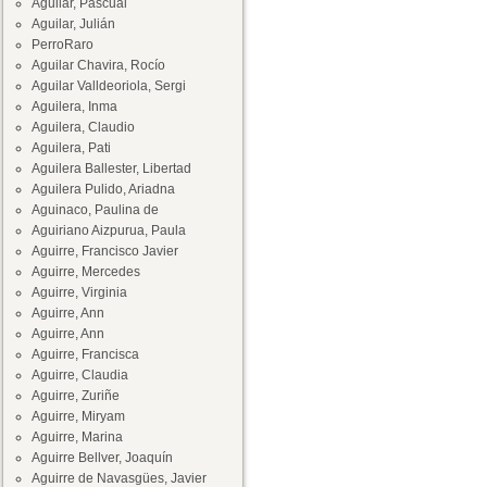
Aguilar, Pascual
Aguilar, Julián
PerroRaro
Aguilar Chavira, Rocío
Aguilar Valldeoriola, Sergi
Aguilera, Inma
Aguilera, Claudio
Aguilera, Pati
Aguilera Ballester, Libertad
Aguilera Pulido, Ariadna
Aguinaco, Paulina de
Aguiriano Aizpurua, Paula
Aguirre, Francisco Javier
Aguirre, Mercedes
Aguirre, Virginia
Aguirre, Ann
Aguirre, Ann
Aguirre, Francisca
Aguirre, Claudia
Aguirre, Zuriñe
Aguirre, Miryam
Aguirre, Marina
Aguirre Bellver, Joaquín
Aguirre de Navasgües, Javier