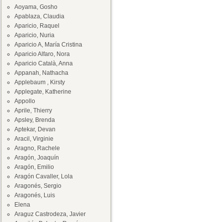
Aoyama, Gosho
Apablaza, Claudia
Aparicio, Raquel
Aparicio, Nuria
Aparicio A, María Cristina
Aparicio Alfaro, Nora
Aparicio Català, Anna
Appanah, Nathacha
Applebaum , Kirsty
Applegate, Katherine
Appollo
Aprile, Thierry
Apsley, Brenda
Aptekar, Devan
Aracil, Virginie
Aragno, Rachele
Aragón, Joaquín
Aragón, Emilio
Aragón Cavaller, Lola
Aragonés, Sergio
Aragonés, Luis
Elena
Araguz Castrodeza, Javier