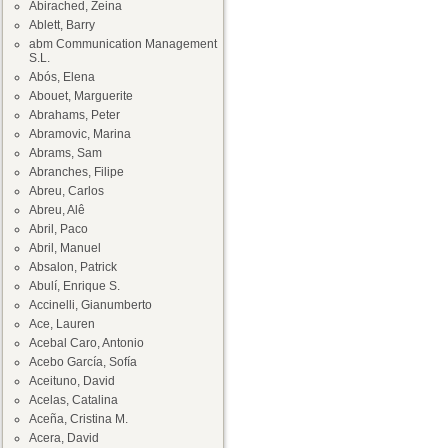
Abirached, Zeina
Ablett, Barry
abm Communication Management
S.L.
Abós, Elena
Abouet, Marguerite
Abrahams, Peter
Abramovic, Marina
Abrams, Sam
Abranches, Filipe
Abreu, Carlos
Abreu, Alê
Abril, Paco
Abril, Manuel
Absalon, Patrick
Abulí, Enrique S.
Accinelli, Gianumberto
Ace, Lauren
Acebal Caro, Antonio
Acebo García, Sofía
Aceituno, David
Acelas, Catalina
Aceña, Cristina M.
Acera, David