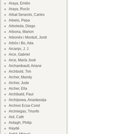
Araya, Emilio
Araya, Rocío
Arbat Serarols, Carles
Arbelo, Pepa
Arboleda, Diego
Arbona, Marion
Arbonès i Montull, Jordi
Arbós i Bo, Ada
Arcanjo, J. J.
Arce, Gabriel
Arce, María José
Archambault, Ariane
Archbold, Tim
Archer, Mandy
Archer, Jude
Archer, Ella
Archibald, Paul
Archipowa, Anastassija
Archivo Ecsa-Corel
Arciniegas, Triunfo
Ard, Cath
Ardagh, Philip
Haydé