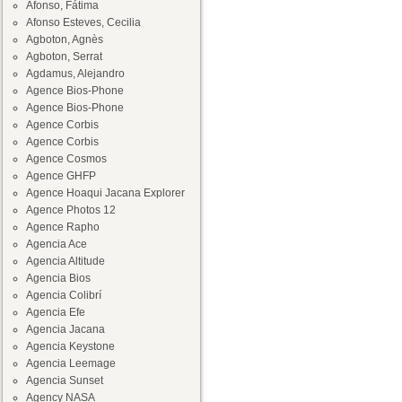
Afonso, Fátima
Afonso Esteves, Cecilia
Agboton, Agnès
Agboton, Serrat
Agdamus, Alejandro
Agence Bios-Phone
Agence Bios-Phone
Agence Corbis
Agence Corbis
Agence Cosmos
Agence GHFP
Agence Hoaqui Jacana Explorer
Agence Photos 12
Agence Rapho
Agencia Ace
Agencia Altitude
Agencia Bios
Agencia Colibrí
Agencia Efe
Agencia Jacana
Agencia Keystone
Agencia Leemage
Agencia Sunset
Agency NASA