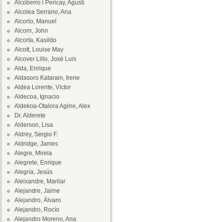
Alcoberro i Pericay, Agustí
Alcolea Serrano, Ana
Alcorlo, Manuel
Alcorn, John
Alcorta, Kasildo
Alcott, Louise May
Alcover Lillo, José Luis
Alda, Enrique
Aldasoro Katarain, Irene
Aldea Lorente, Víctor
Aldecoa, Ignacio
Aldekoa-Otalora Agirre, Alex
Dr. Alderete
Alderson, Lisa
Aldrey, Sergio F.
Aldridge, James
Alegre, Mireia
Alegrete, Enrique
Alegría, Jesús
Aleixandre, Marilar
Alejandre, Jaime
Alejandro, Álvaro
Alejandro, Rocío
Alejandro Moreno, Ana