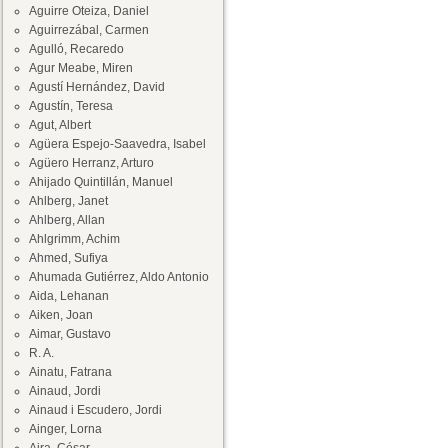
Aguirre Oteiza, Daniel
Aguirrezábal, Carmen
Agulló, Recaredo
Agur Meabe, Miren
Agustí Hernández, David
Agustín, Teresa
Agut, Albert
Agüera Espejo-Saavedra, Isabel
Agüero Herranz, Arturo
Ahijado Quintillán, Manuel
Ahlberg, Janet
Ahlberg, Allan
Ahlgrimm, Achim
Ahmed, Sufiya
Ahumada Gutiérrez, Aldo Antonio
Aida, Lehanan
Aiken, Joan
Aimar, Gustavo
R. A.
Ainatu, Fatrana
Ainaud, Jordi
Ainaud i Escudero, Jordi
Ainger, Lorna