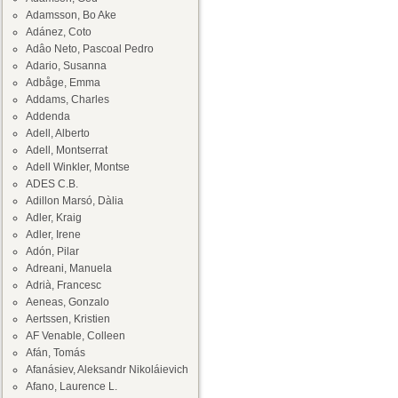
Adamsson, Bo Ake
Adánez, Coto
Adâo Neto, Pascoal Pedro
Adario, Susanna
Adbåge, Emma
Addams, Charles
Addenda
Adell, Alberto
Adell, Montserrat
Adell Winkler, Montse
ADES C.B.
Adillon Marsó, Dàlia
Adler, Kraig
Adler, Irene
Adón, Pilar
Adreani, Manuela
Adrià, Francesc
Aeneas, Gonzalo
Aertssen, Kristien
AF Venable, Colleen
Afán, Tomás
Afanásiev, Aleksandr Nikoláievich
Afano, Laurence L.