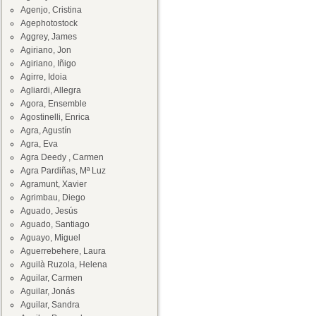
Agenjo, Cristina
Agephotostock
Aggrey, James
Agiriano, Jon
Agiriano, Iñigo
Agirre, Idoia
Agliardi, Allegra
Agora, Ensemble
Agostinelli, Enrica
Agra, Agustín
Agra, Eva
Agra Deedy , Carmen
Agra Pardiñas, Mª Luz
Agramunt, Xavier
Agrimbau, Diego
Aguado, Jesús
Aguado, Santiago
Aguayo, Miguel
Aguerrebehere, Laura
Aguilà Ruzola, Helena
Aguilar, Carmen
Aguilar, Jonás
Aguilar, Sandra