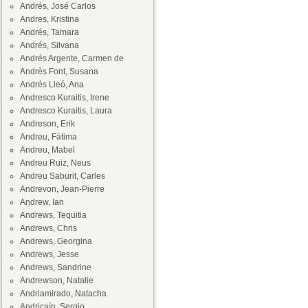
Andrés, José Carlos
Andres, Kristina
Andrés, Tamara
Andrés, Silvana
Andrés Argente, Carmen de
Andrès Font, Susana
Andrés Lleó, Ana
Andresco Kuraitis, Irene
Andresco Kuraitis, Laura
Andreson, Erik
Andreu, Fátima
Andreu, Mabel
Andreu Ruiz, Neus
Andreu Saburit, Carles
Andrevon, Jean-Pierre
Andrew, Ian
Andrews, Tequitia
Andrews, Chris
Andrews, Georgina
Andrews, Jesse
Andrews, Sandrine
Andrewson, Natalie
Andriamirado, Natacha
Andricaín, Sergio