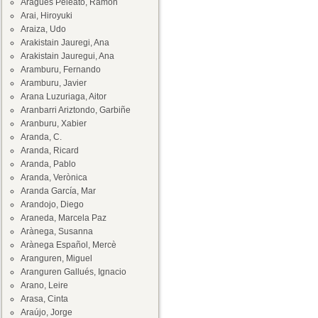
Aragüés Peleato, Ramón
Arai, Hiroyuki
Araiza, Udo
Arakistain Jauregi, Ana
Arakistain Jauregui, Ana
Aramburu, Fernando
Aramburu, Javier
Arana Luzuriaga, Aitor
Aranbarri Ariztondo, Garbiñe
Aranburu, Xabier
Aranda, C.
Aranda, Ricard
Aranda, Pablo
Aranda, Verònica
Aranda García, Mar
Arandojo, Diego
Araneda, Marcela Paz
Arànega, Susanna
Arànega Español, Mercè
Aranguren, Miguel
Aranguren Gallués, Ignacio
Arano, Leire
Arasa, Cinta
Araújo, Jorge