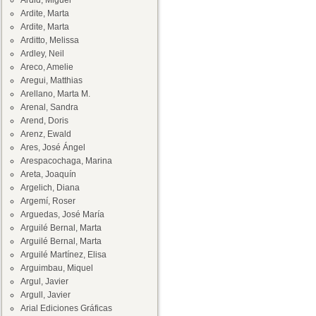
Ardid, Miguel
Ardite, Marta
Ardite, Marta
Arditto, Melissa
Ardley, Neil
Areco, Amelie
Aregui, Matthias
Arellano, Marta M.
Arenal, Sandra
Arend, Doris
Arenz, Ewald
Ares, José Ángel
Arespacochaga, Marina
Areta, Joaquín
Argelich, Diana
Argemí, Roser
Arguedas, José María
Arguilé Bernal, Marta
Arguilé Bernal, Marta
Arguilé Martínez, Elisa
Arguimbau, Miquel
Argul, Javier
Argull, Javier
Arial Ediciones Gráficas