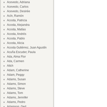
Acevedo, Adriana
Acevedo, Carlos
Acevedo, Desirée
Acín, Ramón
Acosta, Patricia
Acosta, Alejandra
Acosta, Matías
Acosta, Andrés
Acosta, Pablo
Acosta, Alicia
Acosta Gutiérrez, Juan Agustín
Acuña Escuder, Paula
Ada, Alma Flor
Ada, Carmen
Aitch
Adam, Catherine
Adam, Peggy
Adams, Susan
Adams, Simon
Adams, Steve
Adams, Tom
Adams, Jennifer
Adams, Pedro
Adamson, Ged