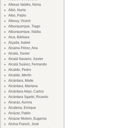
Albesa Valdés, Núria
Albó, Nuria
Albo, Pablo
Albouy, Vicent
Alburquerque, Tiago
Alburquerque, Nádia
Alca, Bárbara
Alçada, Isabel
Alcaina Pérez, Ana
Alcalá, Xavier
Alcalá Navarro, Xavier
Alcalá Suárez, Fernando
Alcalde, Pedro
Alcalde, Merlín
Alcántara, Maite
Alcántara, Mariana
Alcántara Alejo, Carlos
Alcántara Sgarbi, Ricardo
Alcaraz, Aurora
Alcatena, Enrique
Alcázar, Pablo
Alcázar Molero, Eugenia
Alcina Franch, José