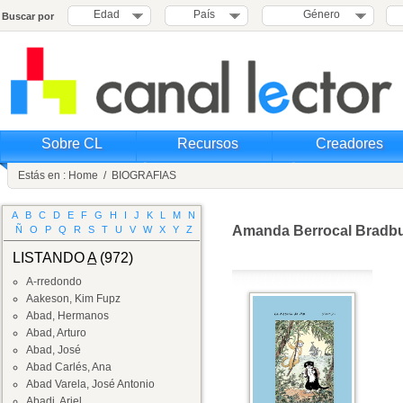
Edad
País
Género
Buscar por
Sobre CL
Recursos
Creadores
Estás en :
Home
/
BIOGRAFIAS
A
B
C
D
E
F
G
H
I
J
K
L
M
N
Amanda Berrocal Bradb
Ñ
O
P
Q
R
S
T
U
V
W
X
Y
Z
LISTANDO
A
(972)
A-rredondo
Aakeson, Kim Fupz
Abad, Hermanos
Abad, Arturo
Abad, José
Abad Carlés, Ana
Abad Varela, José Antonio
Abadi, Ariel