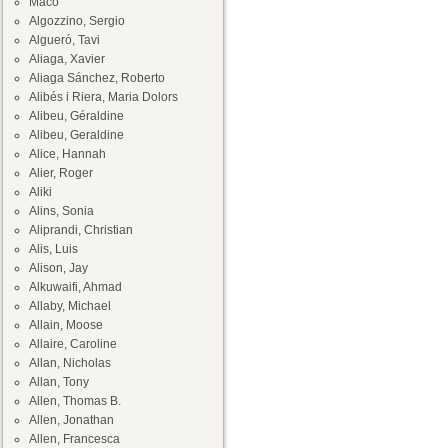
Maco
Algozzino, Sergio
Algueró, Tavi
Aliaga, Xavier
Aliaga Sánchez, Roberto
Alibés i Riera, Maria Dolors
Alibeu, Géraldine
Alibeu, Geraldine
Alice, Hannah
Alier, Roger
Aliki
Alins, Sonia
Aliprandi, Christian
Alis, Luis
Alison, Jay
Alkuwaifi, Ahmad
Allaby, Michael
Allain, Moose
Allaire, Caroline
Allan, Nicholas
Allan, Tony
Allen, Thomas B.
Allen, Jonathan
Allen, Francesca