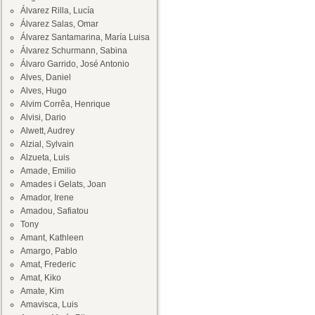
Álvarez Rilla, Lucía
Álvarez Salas, Omar
Álvarez Santamarina, María Luisa
Álvarez Schurmann, Sabina
Álvaro Garrido, José Antonio
Alves, Daniel
Alves, Hugo
Alvim Corrêa, Henrique
Alvisi, Dario
Alwett, Audrey
Alzial, Sylvain
Alzueta, Luis
Amade, Emilio
Amades i Gelats, Joan
Amador, Irene
Amadou, Safiatou
Tony
Amant, Kathleen
Amargo, Pablo
Amat, Frederic
Amat, Kiko
Amate, Kim
Amavisca, Luis