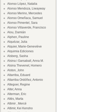
Alonso López, Natalia
Alonso Mendoza, Liwayway
Alonso Merino, Mercedes
Alonso Omeñaca, Samuel
Alonso Pimentel, Sara
Alonso Villaverde, Francisco
Alou, Damián
Alphen, Pauline
Alquézar, Julia
Alquier, Marie-Geneviève
Alquimia Ediciones
Alsberg, Sasha
Alsina i Garsaball, Anna M.
Alsina Thevenet, Homero
Alston, John
Altarriba, Eduard
Altarriba Ordóñez, Antonio
Altegoer, Regine
Alter, Anna
Alterman, Eric
Altés, Marta
Altimir , Mercé
Altimir, Kei Kensho