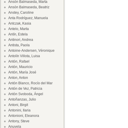
Ansón Balmaseda, Marta
Ansón Balmaseda, Beatriz
Anstey, Caroline
Anta Rodríguez, Manuela
Antczak, Kasia
Antelo, Marta
Antín, Estela
Antinori, Andrea
Antista, Paola
Antoine-Andersen, Véronique
Antolín Villota, Luisa
Antón, Rafael
Antón, Mauricio
Antón, María José
Anton, Anton
Antón Blanco, Rocío del Mar
Antón de Vez, Patricia
Antón Svoboda, Ángel
Antoñanzas, Julio
Antoni, Birgit
Antonini, Ilaria
Antonioni, Eleanora
Antony, Steve
Anuvela