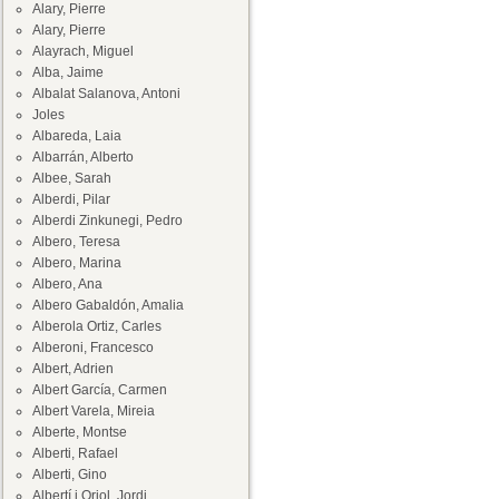
Alary, Pierre
Alary, Pierre
Alayrach, Miguel
Alba, Jaime
Albalat Salanova, Antoni
Joles
Albareda, Laia
Albarrán, Alberto
Albee, Sarah
Alberdi, Pilar
Alberdi Zinkunegi, Pedro
Albero, Teresa
Albero, Marina
Albero, Ana
Albero Gabaldón, Amalia
Alberola Ortiz, Carles
Alberoni, Francesco
Albert, Adrien
Albert García, Carmen
Albert Varela, Mireia
Alberte, Montse
Alberti, Rafael
Alberti, Gino
Albertí i Oriol, Jordi