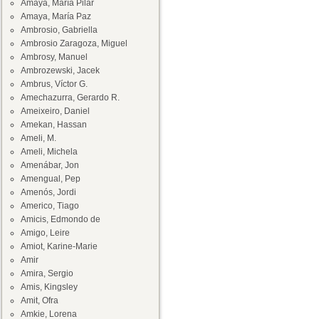
Amaya, María Pilar
Amaya, María Paz
Ambrosio, Gabriella
Ambrosio Zaragoza, Miguel
Ambrosy, Manuel
Ambrozewski, Jacek
Ambrus, Víctor G.
Amechazurra, Gerardo R.
Ameixeiro, Daniel
Amekan, Hassan
Ameli, M.
Ameli, Michela
Amenábar, Jon
Amengual, Pep
Amenós, Jordi
Americo, Tiago
Amicis, Edmondo de
Amigo, Leire
Amiot, Karine-Marie
Amir
Amira, Sergio
Amis, Kingsley
Amit, Ofra
Amkie, Lorena