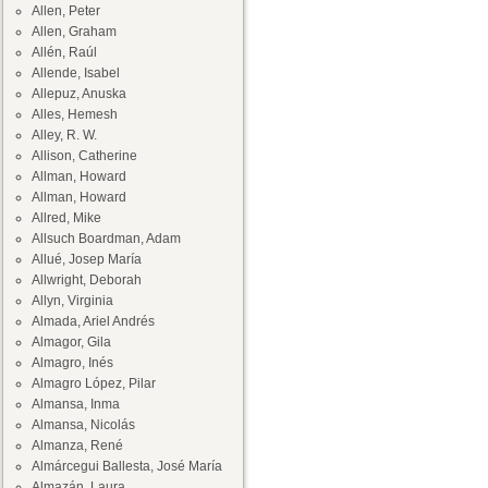
Allen, Peter
Allen, Graham
Allén, Raúl
Allende, Isabel
Allepuz, Anuska
Alles, Hemesh
Alley, R. W.
Allison, Catherine
Allman, Howard
Allman, Howard
Allred, Mike
Allsuch Boardman, Adam
Allué, Josep María
Allwright, Deborah
Allyn, Virginia
Almada, Ariel Andrés
Almagor, Gila
Almagro, Inés
Almagro López, Pilar
Almansa, Inma
Almansa, Nicolás
Almanza, René
Almárcegui Ballesta, José María
Almazán, Laura