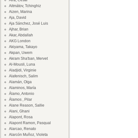
Aira, César
Aitmátov, Tchinghiz
Aizen, Marina
Aja, David
Aja Sánchez, José Luis
Ajhar, Brian
Akar, Abdallah
AKG London
Akiyama, Takayo
Akpan, Uwem
Akram Sha'ban, Mervet
Al-Mousli, Luna
Aladjidi, Virginie
Alafenisch, Salim
Alamán, Olga
Alaminos, María
Álamo, Antonio
Álamos , Pilar
Alane Reason, Sallie
Alani, Ghani
Alapont, Rosa
Alapont Ramon, Pasqual
Alarcao, Renato
Alarcón Muñoz, Violeta