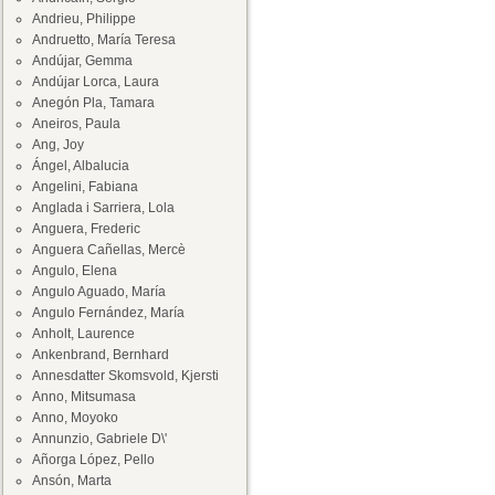
Andrieu, Philippe
Andruetto, María Teresa
Andújar, Gemma
Andújar Lorca, Laura
Anegón Pla, Tamara
Aneiros, Paula
Ang, Joy
Ángel, Albalucia
Angelini, Fabiana
Anglada i Sarriera, Lola
Anguera, Frederic
Anguera Cañellas, Mercè
Angulo, Elena
Angulo Aguado, María
Angulo Fernández, María
Anholt, Laurence
Ankenbrand, Bernhard
Annesdatter Skomsvold, Kjersti
Anno, Mitsumasa
Anno, Moyoko
Annunzio, Gabriele D\'
Añorga López, Pello
Ansón, Marta