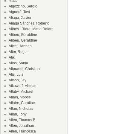
Maco
Algozzino, Sergio
Algueró, Tavi
Aliaga, Xavier
Aliaga Sánchez, Roberto
Alibés i Riera, Maria Dolors
Alibeu, Géraldine
Alibeu, Geraldine
Alice, Hannah
Alier, Roger
Aliki
Alins, Sonia
Aliprandi, Christian
Alis, Luis
Alison, Jay
Alkuwaifi, Ahmad
Allaby, Michael
Allain, Moose
Allaire, Caroline
Allan, Nicholas
Allan, Tony
Allen, Thomas B.
Allen, Jonathan
Allen, Francesca