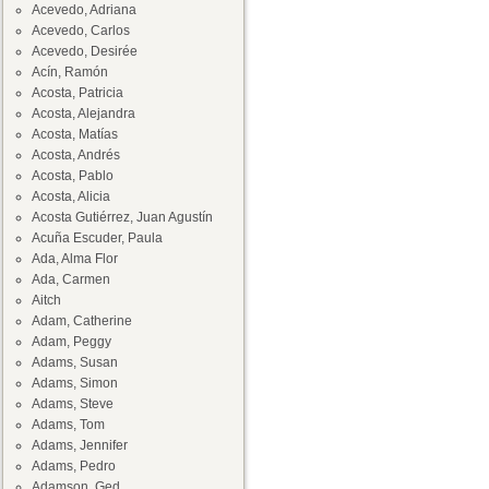
Acevedo, Adriana
Acevedo, Carlos
Acevedo, Desirée
Acín, Ramón
Acosta, Patricia
Acosta, Alejandra
Acosta, Matías
Acosta, Andrés
Acosta, Pablo
Acosta, Alicia
Acosta Gutiérrez, Juan Agustín
Acuña Escuder, Paula
Ada, Alma Flor
Ada, Carmen
Aitch
Adam, Catherine
Adam, Peggy
Adams, Susan
Adams, Simon
Adams, Steve
Adams, Tom
Adams, Jennifer
Adams, Pedro
Adamson, Ged