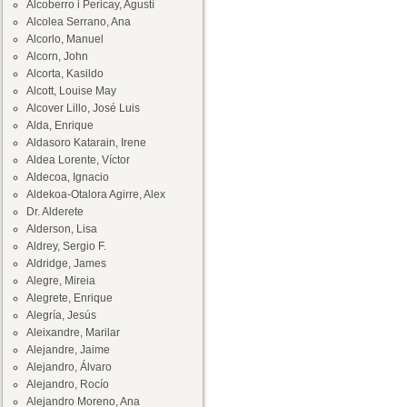
Alcoberro i Pericay, Agustí
Alcolea Serrano, Ana
Alcorlo, Manuel
Alcorn, John
Alcorta, Kasildo
Alcott, Louise May
Alcover Lillo, José Luis
Alda, Enrique
Aldasoro Katarain, Irene
Aldea Lorente, Víctor
Aldecoa, Ignacio
Aldekoa-Otalora Agirre, Alex
Dr. Alderete
Alderson, Lisa
Aldrey, Sergio F.
Aldridge, James
Alegre, Mireia
Alegrete, Enrique
Alegría, Jesús
Aleixandre, Marilar
Alejandre, Jaime
Alejandro, Álvaro
Alejandro, Rocío
Alejandro Moreno, Ana