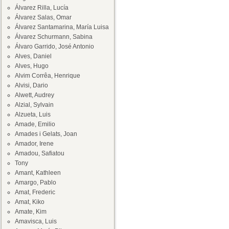
Álvarez Rilla, Lucía
Álvarez Salas, Omar
Álvarez Santamarina, María Luisa
Álvarez Schurmann, Sabina
Álvaro Garrido, José Antonio
Alves, Daniel
Alves, Hugo
Alvim Corrêa, Henrique
Alvisi, Dario
Alwett, Audrey
Alzial, Sylvain
Alzueta, Luis
Amade, Emilio
Amades i Gelats, Joan
Amador, Irene
Amadou, Safiatou
Tony
Amant, Kathleen
Amargo, Pablo
Amat, Frederic
Amat, Kiko
Amate, Kim
Amavisca, Luis