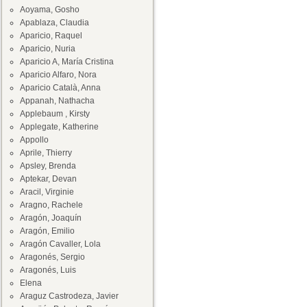
Aoyama, Gosho
Apablaza, Claudia
Aparicio, Raquel
Aparicio, Nuria
Aparicio A, María Cristina
Aparicio Alfaro, Nora
Aparicio Català, Anna
Appanah, Nathacha
Applebaum , Kirsty
Applegate, Katherine
Appollo
Aprile, Thierry
Apsley, Brenda
Aptekar, Devan
Aracil, Virginie
Aragno, Rachele
Aragón, Joaquín
Aragón, Emilio
Aragón Cavaller, Lola
Aragonés, Sergio
Aragonés, Luis
Elena
Araguz Castrodeza, Javier