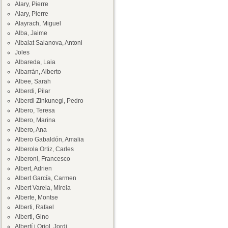
Alary, Pierre
Alary, Pierre
Alayrach, Miguel
Alba, Jaime
Albalat Salanova, Antoni
Joles
Albareda, Laia
Albarrán, Alberto
Albee, Sarah
Alberdi, Pilar
Alberdi Zinkunegi, Pedro
Albero, Teresa
Albero, Marina
Albero, Ana
Albero Gabaldón, Amalia
Alberola Ortiz, Carles
Alberoni, Francesco
Albert, Adrien
Albert García, Carmen
Albert Varela, Mireia
Alberte, Montse
Alberti, Rafael
Alberti, Gino
Albertí i Oriol, Jordi