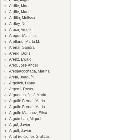
Ardid, Miguel
Ardite, Marta
Ardite, Marta
Arditto, Melissa
Ardley, Neil
Areco, Amelie
Aregui, Matthias
Arellano, Marta M.
Arenal, Sandra
Arend, Doris
Arenz, Ewald
Ares, José Ángel
Arespacochaga, Marina
Areta, Joaquín
Argelich, Diana
Argemí, Roser
Arguedas, José María
Arguilé Bernal, Marta
Arguilé Bernal, Marta
Arguilé Martínez, Elisa
Arguimbau, Miquel
Argul, Javier
Argull, Javier
Arial Ediciones Gráficas