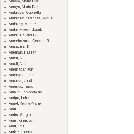
Amaya, María Pilar
Amaya, María Paz
Ambrosio, Gabriella
Ambrosio Zaragoza, Miguel
Ambrosy, Manuel
Ambrozewski, Jacek
Ambrus, Víctor G.
Amechazurra, Gerardo R.
Ameixeiro, Daniel
Amekan, Hassan
Ameli, M.
Ameli, Michela
Amenábar, Jon
Amengual, Pep
Amenós, Jordi
Americo, Tiago
Amicis, Edmondo de
Amigo, Leire
Amiot, Karine-Marie
Amir
Amira, Sergio
Amis, Kingsley
Amit, Ofra
Amkie, Lorena