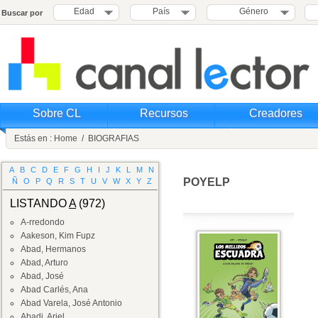
Edad
País
Género
Buscar por
Sobre CL
Recursos
Creadores
Estás en :
Home
/
BIOGRAFIAS
A
B
C
D
E
F
G
H
I
J
K
L
M
N
POYELP
Ñ
O
P
Q
R
S
T
U
V
W
X
Y
Z
LISTANDO
A
(972)
A-rredondo
Aakeson, Kim Fupz
Abad, Hermanos
Abad, Arturo
Abad, José
Abad Carlés, Ana
Abad Varela, José Antonio
Abadi, Ariel