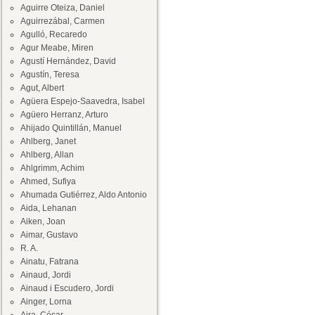
Aguirre Oteiza, Daniel
Aguirrezábal, Carmen
Agulló, Recaredo
Agur Meabe, Miren
Agustí Hernández, David
Agustín, Teresa
Agut, Albert
Agüera Espejo-Saavedra, Isabel
Agüero Herranz, Arturo
Ahijado Quintillán, Manuel
Ahlberg, Janet
Ahlberg, Allan
Ahlgrimm, Achim
Ahmed, Sufiya
Ahumada Gutiérrez, Aldo Antonio
Aida, Lehanan
Aiken, Joan
Aimar, Gustavo
R. A.
Ainatu, Fatrana
Ainaud, Jordi
Ainaud i Escudero, Jordi
Ainger, Lorna