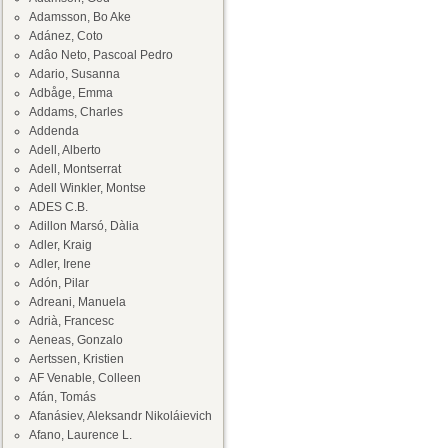
Adamsson, Bo Ake
Adánez, Coto
Adâo Neto, Pascoal Pedro
Adario, Susanna
Adbåge, Emma
Addams, Charles
Addenda
Adell, Alberto
Adell, Montserrat
Adell Winkler, Montse
ADES C.B.
Adillon Marsó, Dàlia
Adler, Kraig
Adler, Irene
Adón, Pilar
Adreani, Manuela
Adrià, Francesc
Aeneas, Gonzalo
Aertssen, Kristien
AF Venable, Colleen
Afán, Tomás
Afanásiev, Aleksandr Nikoláievich
Afano, Laurence L.