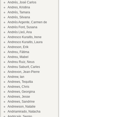
Andrés, José Carlos
Andres, Kristina
Andrés, Tamara
Andrés, Silvana
Andrés Argente, Carmen de
Andrès Font, Susana
Andrés Lleó, Ana
Andresco Kuraitis, Irene
Andresco Kuraitis, Laura
Andreson, Erik
Andreu, Fátima
Andreu, Mabel
Andreu Ruiz, Neus
Andreu Saburit, Carles
Andrevon, Jean-Pierre
Andrew, Ian
Andrews, Tequitia
Andrews, Chris
Andrews, Georgina
Andrews, Jesse
Andrews, Sandrine
Andrewson, Natalie
Andriamirado, Natacha
Andricaín, Sergio