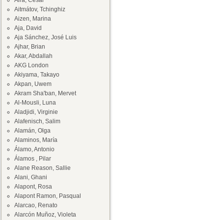
Aira, César
Aitmátov, Tchinghiz
Aizen, Marina
Aja, David
Aja Sánchez, José Luis
Ajhar, Brian
Akar, Abdallah
AKG London
Akiyama, Takayo
Akpan, Uwem
Akram Sha'ban, Mervet
Al-Mousli, Luna
Aladjidi, Virginie
Alafenisch, Salim
Alamán, Olga
Alaminos, María
Álamo, Antonio
Álamos , Pilar
Alane Reason, Sallie
Alani, Ghani
Alapont, Rosa
Alapont Ramon, Pasqual
Alarcao, Renato
Alarcón Muñoz, Violeta