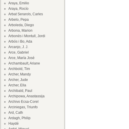
Araya, Emilio
Araya, Rocío
Arbat Serarols, Carles
Arbelo, Pepa
Arboleda, Diego
Arbona, Marion
Arbonès i Montull, Jordi
Arbós i Bo, Ada
Arcanjo, J. J.
Arce, Gabriel
Arce, María José
Archambault, Ariane
Archbold, Tim
Archer, Mandy
Archer, Jude
Archer, Ella
Archibald, Paul
Archipowa, Anastassija
Archivo Ecsa-Corel
Arciniegas, Triunfo
Ard, Cath
Ardagh, Philip
Haydé