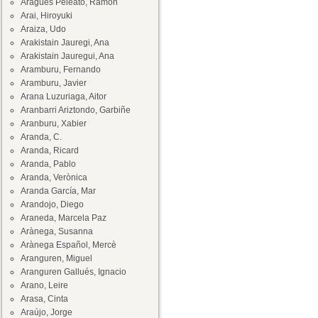
Aragüés Peleato, Ramón
Arai, Hiroyuki
Araiza, Udo
Arakistain Jauregi, Ana
Arakistain Jauregui, Ana
Aramburu, Fernando
Aramburu, Javier
Arana Luzuriaga, Aitor
Aranbarri Ariztondo, Garbiñe
Aranburu, Xabier
Aranda, C.
Aranda, Ricard
Aranda, Pablo
Aranda, Verònica
Aranda García, Mar
Arandojo, Diego
Araneda, Marcela Paz
Arànega, Susanna
Arànega Español, Mercè
Aranguren, Miguel
Aranguren Gallués, Ignacio
Arano, Leire
Arasa, Cinta
Araújo, Jorge