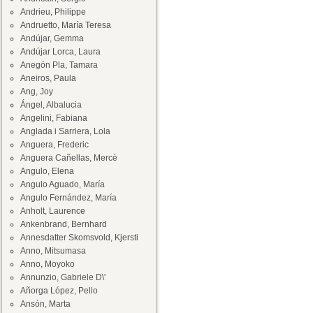
Andrieu, Philippe
Andruetto, María Teresa
Andújar, Gemma
Andújar Lorca, Laura
Anegón Pla, Tamara
Aneiros, Paula
Ang, Joy
Ángel, Albalucia
Angelini, Fabiana
Anglada i Sarriera, Lola
Anguera, Frederic
Anguera Cañellas, Mercè
Angulo, Elena
Angulo Aguado, María
Angulo Fernández, María
Anholt, Laurence
Ankenbrand, Bernhard
Annesdatter Skomsvold, Kjersti
Anno, Mitsumasa
Anno, Moyoko
Annunzio, Gabriele D\'
Añorga López, Pello
Ansón, Marta