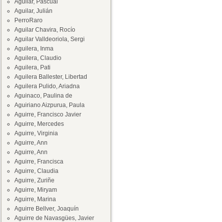
Aguilar, Pascual
Aguilar, Julián
PerroRaro
Aguilar Chavira, Rocío
Aguilar Valldeoriola, Sergi
Aguilera, Inma
Aguilera, Claudio
Aguilera, Pati
Aguilera Ballester, Libertad
Aguilera Pulido, Ariadna
Aguinaco, Paulina de
Aguiriano Aizpurua, Paula
Aguirre, Francisco Javier
Aguirre, Mercedes
Aguirre, Virginia
Aguirre, Ann
Aguirre, Ann
Aguirre, Francisca
Aguirre, Claudia
Aguirre, Zuriñe
Aguirre, Miryam
Aguirre, Marina
Aguirre Bellver, Joaquín
Aguirre de Navasgües, Javier