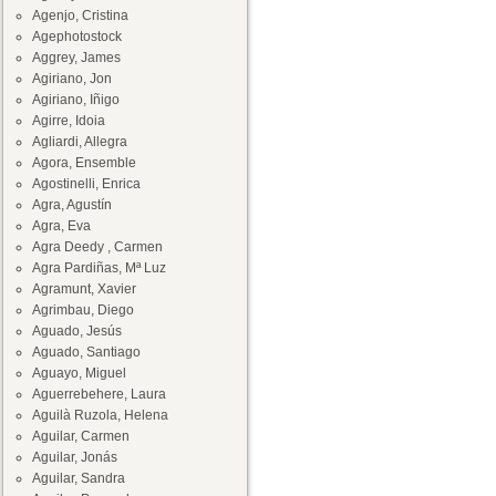
Agenjo, Cristina
Agephotostock
Aggrey, James
Agiriano, Jon
Agiriano, Iñigo
Agirre, Idoia
Agliardi, Allegra
Agora, Ensemble
Agostinelli, Enrica
Agra, Agustín
Agra, Eva
Agra Deedy , Carmen
Agra Pardiñas, Mª Luz
Agramunt, Xavier
Agrimbau, Diego
Aguado, Jesús
Aguado, Santiago
Aguayo, Miguel
Aguerrebehere, Laura
Aguilà Ruzola, Helena
Aguilar, Carmen
Aguilar, Jonás
Aguilar, Sandra