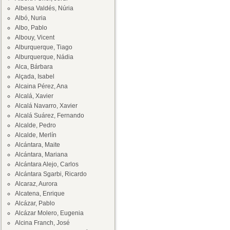
Albesa Valdés, Núria
Albó, Nuria
Albo, Pablo
Albouy, Vicent
Alburquerque, Tiago
Alburquerque, Nádia
Alca, Bárbara
Alçada, Isabel
Alcaina Pérez, Ana
Alcalá, Xavier
Alcalá Navarro, Xavier
Alcalá Suárez, Fernando
Alcalde, Pedro
Alcalde, Merlín
Alcántara, Maite
Alcántara, Mariana
Alcántara Alejo, Carlos
Alcántara Sgarbi, Ricardo
Alcaraz, Aurora
Alcatena, Enrique
Alcázar, Pablo
Alcázar Molero, Eugenia
Alcina Franch, José