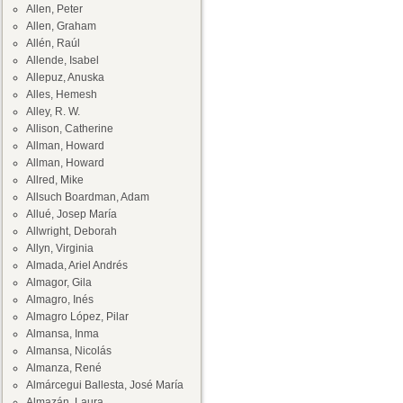
Allen, Peter
Allen, Graham
Allén, Raúl
Allende, Isabel
Allepuz, Anuska
Alles, Hemesh
Alley, R. W.
Allison, Catherine
Allman, Howard
Allman, Howard
Allred, Mike
Allsuch Boardman, Adam
Allué, Josep María
Allwright, Deborah
Allyn, Virginia
Almada, Ariel Andrés
Almagor, Gila
Almagro, Inés
Almagro López, Pilar
Almansa, Inma
Almansa, Nicolás
Almanza, René
Almárcegui Ballesta, José María
Almazán, Laura