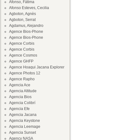
Afonso, Fátima
Afonso Esteves, Cecilia
Agboton, Agnès
Agboton, Serrat
Agdamus, Alejandro
Agence Bios-Phone
Agence Bios-Phone
Agence Corbis
Agence Corbis
Agence Cosmos
Agence GHFP
Agence Hoaqui Jacana Explorer
Agence Photos 12
Agence Rapho
Agencia Ace
Agencia Altitude
Agencia Bios
Agencia Colibrí
Agencia Efe
Agencia Jacana
Agencia Keystone
Agencia Leemage
Agencia Sunset
Agency NASA