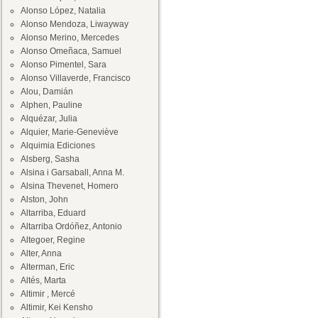
Alonso López, Natalia
Alonso Mendoza, Liwayway
Alonso Merino, Mercedes
Alonso Omeñaca, Samuel
Alonso Pimentel, Sara
Alonso Villaverde, Francisco
Alou, Damián
Alphen, Pauline
Alquézar, Julia
Alquier, Marie-Geneviève
Alquimia Ediciones
Alsberg, Sasha
Alsina i Garsaball, Anna M.
Alsina Thevenet, Homero
Alston, John
Altarriba, Eduard
Altarriba Ordóñez, Antonio
Altegoer, Regine
Alter, Anna
Alterman, Eric
Altés, Marta
Altimir , Mercé
Altimir, Kei Kensho