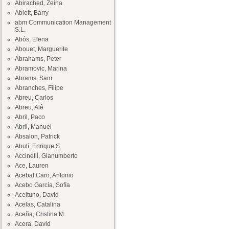
Abirached, Zeina
Ablett, Barry
abm Communication Management
S.L.
Abós, Elena
Abouet, Marguerite
Abrahams, Peter
Abramovic, Marina
Abrams, Sam
Abranches, Filipe
Abreu, Carlos
Abreu, Alê
Abril, Paco
Abril, Manuel
Absalon, Patrick
Abulí, Enrique S.
Accinelli, Gianumberto
Ace, Lauren
Acebal Caro, Antonio
Acebo García, Sofía
Aceituno, David
Acelas, Catalina
Aceña, Cristina M.
Acera, David