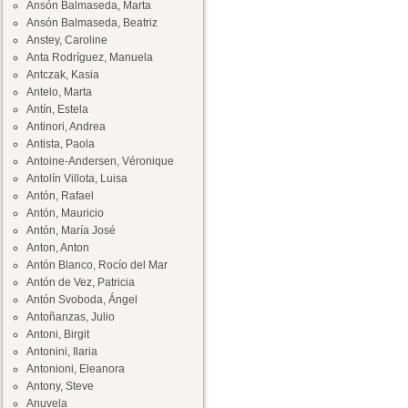
Ansón Balmaseda, Marta
Ansón Balmaseda, Beatriz
Anstey, Caroline
Anta Rodríguez, Manuela
Antczak, Kasia
Antelo, Marta
Antín, Estela
Antinori, Andrea
Antista, Paola
Antoine-Andersen, Véronique
Antolín Villota, Luisa
Antón, Rafael
Antón, Mauricio
Antón, María José
Anton, Anton
Antón Blanco, Rocío del Mar
Antón de Vez, Patricia
Antón Svoboda, Ángel
Antoñanzas, Julio
Antoni, Birgit
Antonini, Ilaria
Antonioni, Eleanora
Antony, Steve
Anuvela