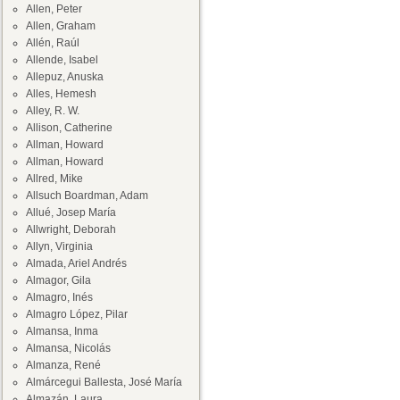
Allen, Peter
Allen, Graham
Allén, Raúl
Allende, Isabel
Allepuz, Anuska
Alles, Hemesh
Alley, R. W.
Allison, Catherine
Allman, Howard
Allman, Howard
Allred, Mike
Allsuch Boardman, Adam
Allué, Josep María
Allwright, Deborah
Allyn, Virginia
Almada, Ariel Andrés
Almagor, Gila
Almagro, Inés
Almagro López, Pilar
Almansa, Inma
Almansa, Nicolás
Almanza, René
Almárcegui Ballesta, José María
Almazán, Laura