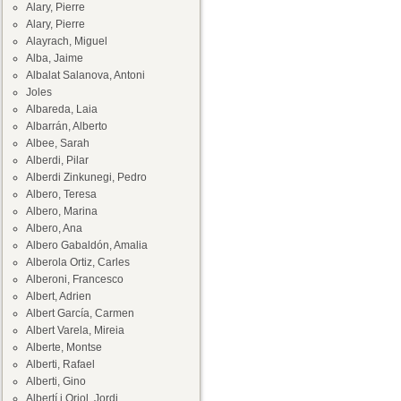
Alary, Pierre
Alary, Pierre
Alayrach, Miguel
Alba, Jaime
Albalat Salanova, Antoni
Joles
Albareda, Laia
Albarrán, Alberto
Albee, Sarah
Alberdi, Pilar
Alberdi Zinkunegi, Pedro
Albero, Teresa
Albero, Marina
Albero, Ana
Albero Gabaldón, Amalia
Alberola Ortiz, Carles
Alberoni, Francesco
Albert, Adrien
Albert García, Carmen
Albert Varela, Mireia
Alberte, Montse
Alberti, Rafael
Alberti, Gino
Albertí i Oriol, Jordi