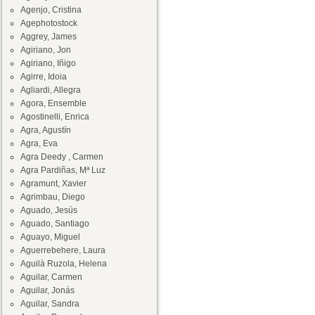
Agenjo, Cristina
Agephotostock
Aggrey, James
Agiriano, Jon
Agiriano, Iñigo
Agirre, Idoia
Agliardi, Allegra
Agora, Ensemble
Agostinelli, Enrica
Agra, Agustín
Agra, Eva
Agra Deedy , Carmen
Agra Pardiñas, Mª Luz
Agramunt, Xavier
Agrimbau, Diego
Aguado, Jesús
Aguado, Santiago
Aguayo, Miguel
Aguerrebehere, Laura
Aguilà Ruzola, Helena
Aguilar, Carmen
Aguilar, Jonás
Aguilar, Sandra