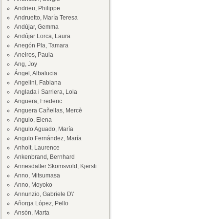
Andrieu, Philippe
Andruetto, María Teresa
Andújar, Gemma
Andújar Lorca, Laura
Anegón Pla, Tamara
Aneiros, Paula
Ang, Joy
Ángel, Albalucia
Angelini, Fabiana
Anglada i Sarriera, Lola
Anguera, Frederic
Anguera Cañellas, Mercè
Angulo, Elena
Angulo Aguado, María
Angulo Fernández, María
Anholt, Laurence
Ankenbrand, Bernhard
Annesdatter Skomsvold, Kjersti
Anno, Mitsumasa
Anno, Moyoko
Annunzio, Gabriele D\'
Añorga López, Pello
Ansón, Marta