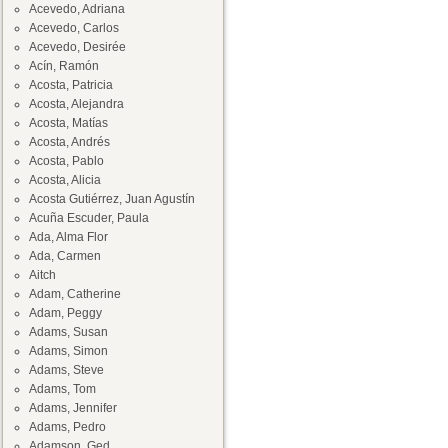
Acevedo, Adriana
Acevedo, Carlos
Acevedo, Desirée
Acín, Ramón
Acosta, Patricia
Acosta, Alejandra
Acosta, Matías
Acosta, Andrés
Acosta, Pablo
Acosta, Alicia
Acosta Gutiérrez, Juan Agustín
Acuña Escuder, Paula
Ada, Alma Flor
Ada, Carmen
Aitch
Adam, Catherine
Adam, Peggy
Adams, Susan
Adams, Simon
Adams, Steve
Adams, Tom
Adams, Jennifer
Adams, Pedro
Adamson, Ged