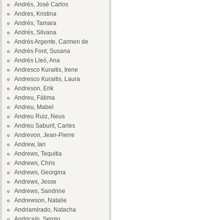
Andrés, José Carlos
Andres, Kristina
Andrés, Tamara
Andrés, Silvana
Andrés Argente, Carmen de
Andrès Font, Susana
Andrés Lleó, Ana
Andresco Kuraitis, Irene
Andresco Kuraitis, Laura
Andreson, Erik
Andreu, Fátima
Andreu, Mabel
Andreu Ruiz, Neus
Andreu Saburit, Carles
Andrevon, Jean-Pierre
Andrew, Ian
Andrews, Tequitia
Andrews, Chris
Andrews, Georgina
Andrews, Jesse
Andrews, Sandrine
Andrewson, Natalie
Andriamirado, Natacha
Andricaín, Sergio