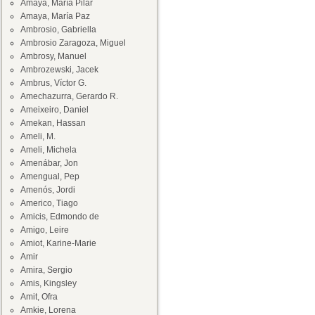
Amaya, María Pilar
Amaya, María Paz
Ambrosio, Gabriella
Ambrosio Zaragoza, Miguel
Ambrosy, Manuel
Ambrozewski, Jacek
Ambrus, Víctor G.
Amechazurra, Gerardo R.
Ameixeiro, Daniel
Amekan, Hassan
Ameli, M.
Ameli, Michela
Amenábar, Jon
Amengual, Pep
Amenós, Jordi
Americo, Tiago
Amicis, Edmondo de
Amigo, Leire
Amiot, Karine-Marie
Amir
Amira, Sergio
Amis, Kingsley
Amit, Ofra
Amkie, Lorena