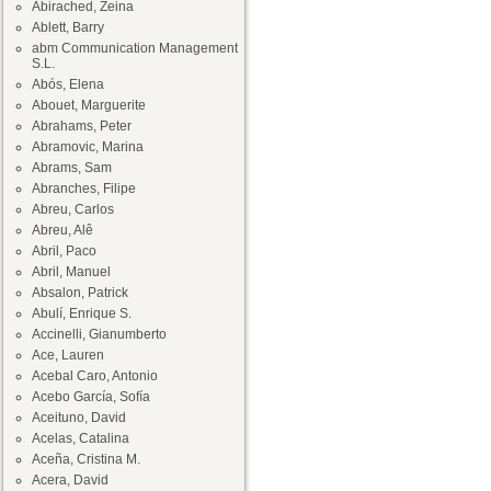
Abirached, Zeina
Ablett, Barry
abm Communication Management
S.L.
Abós, Elena
Abouet, Marguerite
Abrahams, Peter
Abramovic, Marina
Abrams, Sam
Abranches, Filipe
Abreu, Carlos
Abreu, Alê
Abril, Paco
Abril, Manuel
Absalon, Patrick
Abulí, Enrique S.
Accinelli, Gianumberto
Ace, Lauren
Acebal Caro, Antonio
Acebo García, Sofía
Aceituno, David
Acelas, Catalina
Aceña, Cristina M.
Acera, David