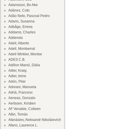
Adamsson, Bo Ake
Adánez, Coto
Adâo Neto, Pascoal Pedro
Adario, Susanna
Adbåge, Emma
Addams, Charles
Addenda
Adell, Alberto
Adell, Montserrat
Adell Winkler, Montse
ADES C.B.
Adillon Marsó, Dàlia
Adler, Kraig
Adler, Irene
Adón, Pilar
Adreani, Manuela
Adrià, Francesc
Aeneas, Gonzalo
Aertssen, Kristien
AF Venable, Colleen
Afán, Tomás
Afanásiev, Aleksandr Nikoláievich
Afano, Laurence L.