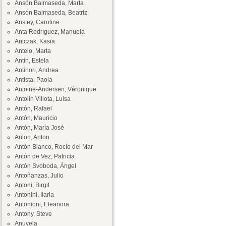
Ansón Balmaseda, Marta
Ansón Balmaseda, Beatriz
Anstey, Caroline
Anta Rodríguez, Manuela
Antczak, Kasia
Antelo, Marta
Antín, Estela
Antinori, Andrea
Antista, Paola
Antoine-Andersen, Véronique
Antolín Villota, Luisa
Antón, Rafael
Antón, Mauricio
Antón, María José
Anton, Anton
Antón Blanco, Rocío del Mar
Antón de Vez, Patricia
Antón Svoboda, Ángel
Antoñanzas, Julio
Antoni, Birgit
Antonini, Ilaria
Antonioni, Eleanora
Antony, Steve
Anuvela