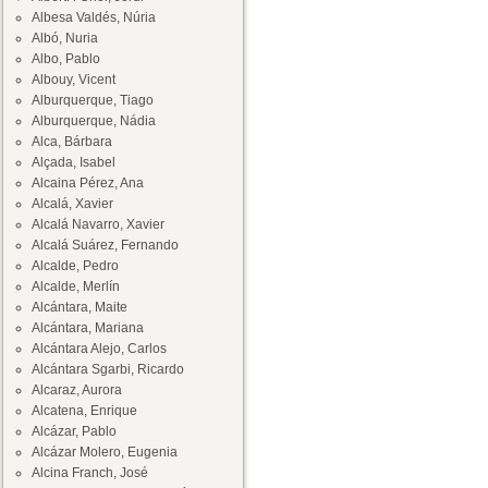
Albesa Valdés, Núria
Albó, Nuria
Albo, Pablo
Albouy, Vicent
Alburquerque, Tiago
Alburquerque, Nádia
Alca, Bárbara
Alçada, Isabel
Alcaina Pérez, Ana
Alcalá, Xavier
Alcalá Navarro, Xavier
Alcalá Suárez, Fernando
Alcalde, Pedro
Alcalde, Merlín
Alcántara, Maite
Alcántara, Mariana
Alcántara Alejo, Carlos
Alcántara Sgarbi, Ricardo
Alcaraz, Aurora
Alcatena, Enrique
Alcázar, Pablo
Alcázar Molero, Eugenia
Alcina Franch, José