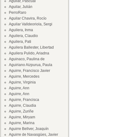
Aguilar, Pascual
Aguilar, Julián
PerroRaro
Aguilar Chavira, Rocío
Aguilar Valldeoriola, Sergi
Aguilera, Inma
Aguilera, Claudio
Aguilera, Pati
Aguilera Ballester, Libertad
Aguilera Pulido, Ariadna
Aguinaco, Paulina de
Aguiriano Aizpurua, Paula
Aguirre, Francisco Javier
Aguirre, Mercedes
Aguirre, Virginia
Aguirre, Ann
Aguirre, Ann
Aguirre, Francisca
Aguirre, Claudia
Aguirre, Zuriñe
Aguirre, Miryam
Aguirre, Marina
Aguirre Bellver, Joaquín
Aguirre de Navasgües, Javier