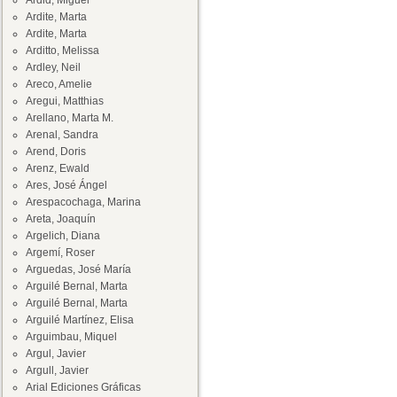
Ardid, Miguel
Ardite, Marta
Ardite, Marta
Arditto, Melissa
Ardley, Neil
Areco, Amelie
Aregui, Matthias
Arellano, Marta M.
Arenal, Sandra
Arend, Doris
Arenz, Ewald
Ares, José Ángel
Arespacochaga, Marina
Areta, Joaquín
Argelich, Diana
Argemí, Roser
Arguedas, José María
Arguilé Bernal, Marta
Arguilé Bernal, Marta
Arguilé Martínez, Elisa
Arguimbau, Miquel
Argul, Javier
Argull, Javier
Arial Ediciones Gráficas