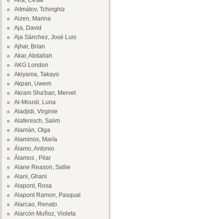
Aira, César
Aitmátov, Tchinghiz
Aizen, Marina
Aja, David
Aja Sánchez, José Luis
Ajhar, Brian
Akar, Abdallah
AKG London
Akiyama, Takayo
Akpan, Uwem
Akram Sha'ban, Mervet
Al-Mousli, Luna
Aladjidi, Virginie
Alafenisch, Salim
Alamán, Olga
Alaminos, María
Álamo, Antonio
Álamos , Pilar
Alane Reason, Sallie
Alani, Ghani
Alapont, Rosa
Alapont Ramon, Pasqual
Alarcao, Renato
Alarcón Muñoz, Violeta