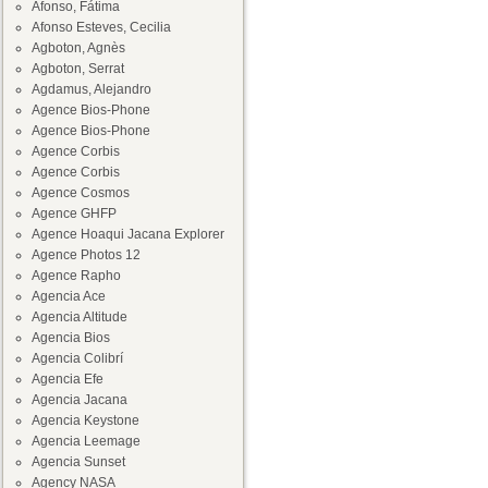
Afonso, Fátima
Afonso Esteves, Cecilia
Agboton, Agnès
Agboton, Serrat
Agdamus, Alejandro
Agence Bios-Phone
Agence Bios-Phone
Agence Corbis
Agence Corbis
Agence Cosmos
Agence GHFP
Agence Hoaqui Jacana Explorer
Agence Photos 12
Agence Rapho
Agencia Ace
Agencia Altitude
Agencia Bios
Agencia Colibrí
Agencia Efe
Agencia Jacana
Agencia Keystone
Agencia Leemage
Agencia Sunset
Agency NASA