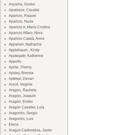
Aoyama, Gosho
Apablaza, Claudia
Aparicio, Raquel
Aparicio, Nuria
Aparicio A, María Cristina
Aparicio Alfaro, Nora
Aparicio Català, Anna
Appanah, Nathacha
Applebaum , Kirsty
Applegate, Katherine
Appollo
Aprile, Thierry
Apsley, Brenda
Aptekar, Devan
Aracil, Virginie
Aragno, Rachele
Aragón, Joaquín
Aragón, Emilio
Aragón Cavaller, Lola
Aragonés, Sergio
Aragonés, Luis
Elena
Araguz Castrodeza, Javier