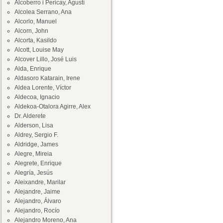
Alcoberro i Pericay, Agustí
Alcolea Serrano, Ana
Alcorlo, Manuel
Alcorn, John
Alcorta, Kasildo
Alcott, Louise May
Alcover Lillo, José Luis
Alda, Enrique
Aldasoro Katarain, Irene
Aldea Lorente, Víctor
Aldecoa, Ignacio
Aldekoa-Otalora Agirre, Alex
Dr. Alderete
Alderson, Lisa
Aldrey, Sergio F.
Aldridge, James
Alegre, Mireia
Alegrete, Enrique
Alegría, Jesús
Aleixandre, Marilar
Alejandre, Jaime
Alejandro, Álvaro
Alejandro, Rocío
Alejandro Moreno, Ana