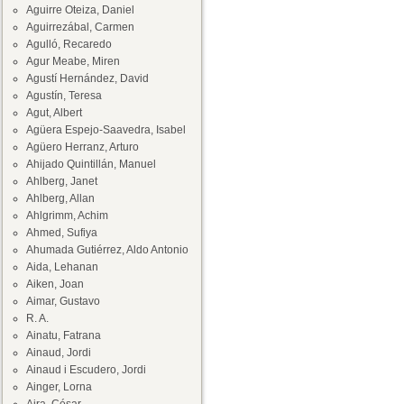
Aguirre Oteiza, Daniel
Aguirrezábal, Carmen
Agulló, Recaredo
Agur Meabe, Miren
Agustí Hernández, David
Agustín, Teresa
Agut, Albert
Agüera Espejo-Saavedra, Isabel
Agüero Herranz, Arturo
Ahijado Quintillán, Manuel
Ahlberg, Janet
Ahlberg, Allan
Ahlgrimm, Achim
Ahmed, Sufiya
Ahumada Gutiérrez, Aldo Antonio
Aida, Lehanan
Aiken, Joan
Aimar, Gustavo
R. A.
Ainatu, Fatrana
Ainaud, Jordi
Ainaud i Escudero, Jordi
Ainger, Lorna