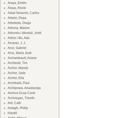
Araya, Emilio
Araya, Rocío
Arbat Serarols, Carles
Arbelo, Pepa
Arboleda, Diego
Arbona, Marion
Arbonès i Montull, Jordi
Arbós i Bo, Ada
Arcanjo, J. J.
Arce, Gabriel
Arce, María José
Archambault, Ariane
Archbold, Tim
Archer, Mandy
Archer, Jude
Archer, Ella
Archibald, Paul
Archipowa, Anastassija
Archivo Ecsa-Corel
Arciniegas, Triunfo
Ard, Cath
Ardagh, Philip
Haydé