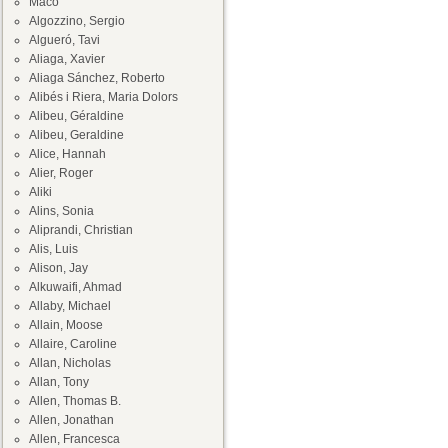
Maco
Algozzino, Sergio
Algueró, Tavi
Aliaga, Xavier
Aliaga Sánchez, Roberto
Alibés i Riera, Maria Dolors
Alibeu, Géraldine
Alibeu, Geraldine
Alice, Hannah
Alier, Roger
Aliki
Alins, Sonia
Aliprandi, Christian
Alis, Luis
Alison, Jay
Alkuwaifi, Ahmad
Allaby, Michael
Allain, Moose
Allaire, Caroline
Allan, Nicholas
Allan, Tony
Allen, Thomas B.
Allen, Jonathan
Allen, Francesca