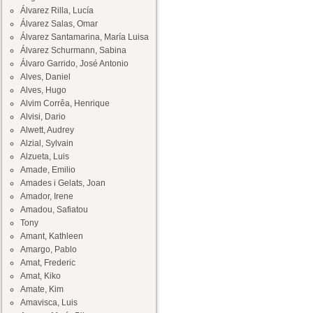
Álvarez Rilla, Lucía
Álvarez Salas, Omar
Álvarez Santamarina, María Luisa
Álvarez Schurmann, Sabina
Álvaro Garrido, José Antonio
Alves, Daniel
Alves, Hugo
Alvim Corrêa, Henrique
Alvisi, Dario
Alwett, Audrey
Alzial, Sylvain
Alzueta, Luis
Amade, Emilio
Amades i Gelats, Joan
Amador, Irene
Amadou, Safiatou
Tony
Amant, Kathleen
Amargo, Pablo
Amat, Frederic
Amat, Kiko
Amate, Kim
Amavisca, Luis