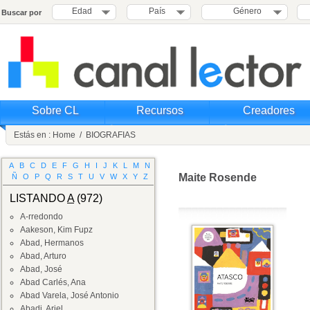
Edad
País
Género
Buscar por
Sobre CL
Recursos
Creadores
Estás en :
Home
/
BIOGRAFIAS
A
B
C
D
E
F
G
H
I
J
K
L
M
N
Maite Rosende
Ñ
O
P
Q
R
S
T
U
V
W
X
Y
Z
LISTANDO
A
(972)
A-rredondo
Aakeson, Kim Fupz
Abad, Hermanos
Abad, Arturo
Abad, José
Abad Carlés, Ana
Abad Varela, José Antonio
Abadi, Ariel