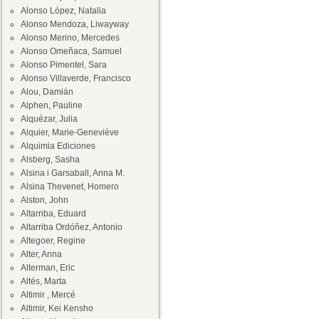
Alonso López, Natalia
Alonso Mendoza, Liwayway
Alonso Merino, Mercedes
Alonso Omeñaca, Samuel
Alonso Pimentel, Sara
Alonso Villaverde, Francisco
Alou, Damián
Alphen, Pauline
Alquézar, Julia
Alquier, Marie-Geneviève
Alquimia Ediciones
Alsberg, Sasha
Alsina i Garsaball, Anna M.
Alsina Thevenet, Homero
Alston, John
Altarriba, Eduard
Altarriba Ordóñez, Antonio
Altegoer, Regine
Alter, Anna
Alterman, Eric
Altés, Marta
Altimir , Mercé
Altimir, Kei Kensho