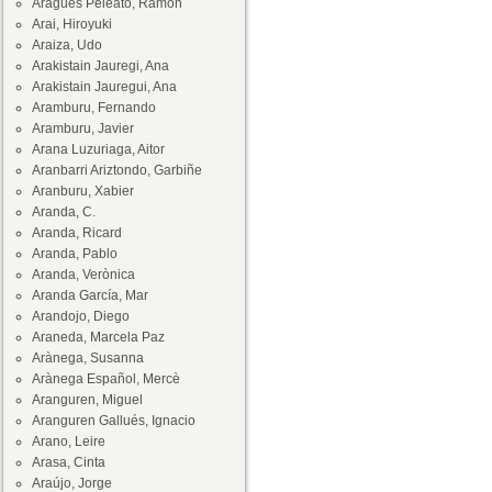
Aragüés Peleato, Ramón
Arai, Hiroyuki
Araiza, Udo
Arakistain Jauregi, Ana
Arakistain Jauregui, Ana
Aramburu, Fernando
Aramburu, Javier
Arana Luzuriaga, Aitor
Aranbarri Ariztondo, Garbiñe
Aranburu, Xabier
Aranda, C.
Aranda, Ricard
Aranda, Pablo
Aranda, Verònica
Aranda García, Mar
Arandojo, Diego
Araneda, Marcela Paz
Arànega, Susanna
Arànega Español, Mercè
Aranguren, Miguel
Aranguren Gallués, Ignacio
Arano, Leire
Arasa, Cinta
Araújo, Jorge