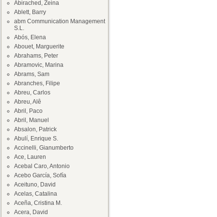
Abirached, Zeina
Ablett, Barry
abm Communication Management
S.L.
Abós, Elena
Abouet, Marguerite
Abrahams, Peter
Abramovic, Marina
Abrams, Sam
Abranches, Filipe
Abreu, Carlos
Abreu, Alê
Abril, Paco
Abril, Manuel
Absalon, Patrick
Abulí, Enrique S.
Accinelli, Gianumberto
Ace, Lauren
Acebal Caro, Antonio
Acebo García, Sofía
Aceituno, David
Acelas, Catalina
Aceña, Cristina M.
Acera, David