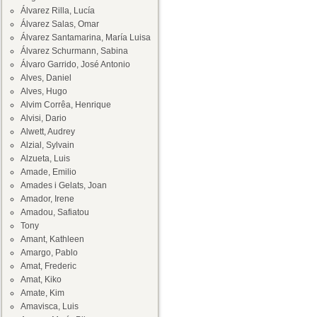
Álvarez Rilla, Lucía
Álvarez Salas, Omar
Álvarez Santamarina, María Luisa
Álvarez Schurmann, Sabina
Álvaro Garrido, José Antonio
Alves, Daniel
Alves, Hugo
Alvim Corrêa, Henrique
Alvisi, Dario
Alwett, Audrey
Alzial, Sylvain
Alzueta, Luis
Amade, Emilio
Amades i Gelats, Joan
Amador, Irene
Amadou, Safiatou
Tony
Amant, Kathleen
Amargo, Pablo
Amat, Frederic
Amat, Kiko
Amate, Kim
Amavisca, Luis