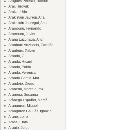
Aragüés Peleato, Ramón
Arai, Hiroyuki
Araiza, Udo
Arakistain Jauregi, Ana
Arakistain Jauregui, Ana
Aramburu, Fernando
Aramburu, Javier
Arana Luzuriaga, Aitor
Aranbarri Ariztondo, Garbiñe
Aranburu, Xabier
Aranda, C.
Aranda, Ricard
Aranda, Pablo
Aranda, Verònica
Aranda García, Mar
Arandojo, Diego
Araneda, Marcela Paz
Arànega, Susanna
Arànega Español, Mercè
Aranguren, Miguel
Aranguren Gallués, Ignacio
Arano, Leire
Arasa, Cinta
Araújo, Jorge