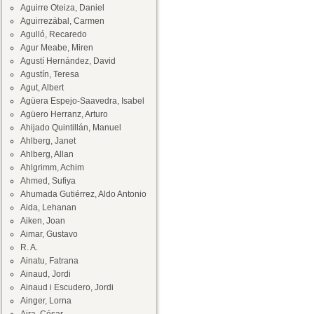
Aguirre Oteiza, Daniel
Aguirrezábal, Carmen
Agulló, Recaredo
Agur Meabe, Miren
Agustí Hernández, David
Agustín, Teresa
Agut, Albert
Agüera Espejo-Saavedra, Isabel
Agüero Herranz, Arturo
Ahijado Quintillán, Manuel
Ahlberg, Janet
Ahlberg, Allan
Ahlgrimm, Achim
Ahmed, Sufiya
Ahumada Gutiérrez, Aldo Antonio
Aida, Lehanan
Aiken, Joan
Aimar, Gustavo
R. A.
Ainatu, Fatrana
Ainaud, Jordi
Ainaud i Escudero, Jordi
Ainger, Lorna