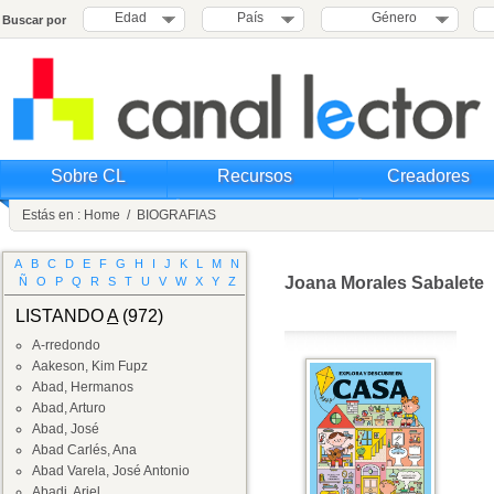
Edad
País
Género
Buscar por
Sobre CL
Recursos
Creadores
Estás en :
Home
/
BIOGRAFIAS
A
B
C
D
E
F
G
H
I
J
K
L
M
N
Joana Morales Sabalete
Ñ
O
P
Q
R
S
T
U
V
W
X
Y
Z
LISTANDO
A
(972)
A-rredondo
Aakeson, Kim Fupz
Abad, Hermanos
Abad, Arturo
Abad, José
Abad Carlés, Ana
Abad Varela, José Antonio
Abadi, Ariel