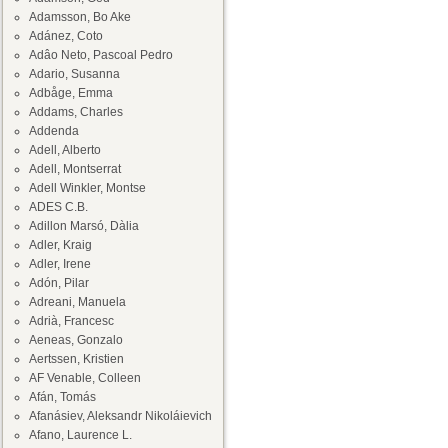
Adamsson, Bo Ake
Adánez, Coto
Adâo Neto, Pascoal Pedro
Adario, Susanna
Adbåge, Emma
Addams, Charles
Addenda
Adell, Alberto
Adell, Montserrat
Adell Winkler, Montse
ADES C.B.
Adillon Marsó, Dàlia
Adler, Kraig
Adler, Irene
Adón, Pilar
Adreani, Manuela
Adrià, Francesc
Aeneas, Gonzalo
Aertssen, Kristien
AF Venable, Colleen
Afán, Tomás
Afanásiev, Aleksandr Nikoláievich
Afano, Laurence L.