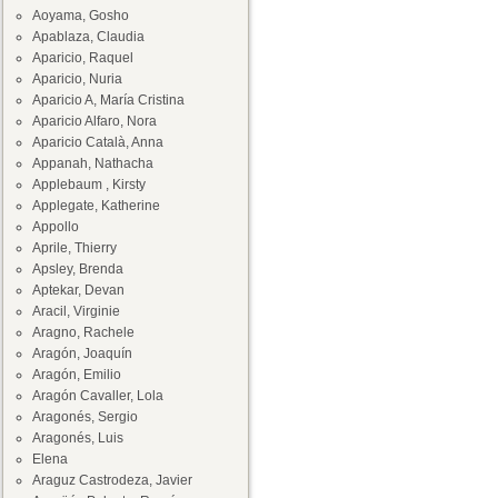
Aoyama, Gosho
Apablaza, Claudia
Aparicio, Raquel
Aparicio, Nuria
Aparicio A, María Cristina
Aparicio Alfaro, Nora
Aparicio Català, Anna
Appanah, Nathacha
Applebaum , Kirsty
Applegate, Katherine
Appollo
Aprile, Thierry
Apsley, Brenda
Aptekar, Devan
Aracil, Virginie
Aragno, Rachele
Aragón, Joaquín
Aragón, Emilio
Aragón Cavaller, Lola
Aragonés, Sergio
Aragonés, Luis
Elena
Araguz Castrodeza, Javier