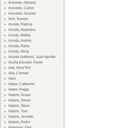
Acevedo, Adriana
Acevedo, Carlos
Acevedo, Desirée
Acín, Ramón
Acosta, Patricia
Acosta, Alejandra
Acosta, Matías
Acosta, Andrés
Acosta, Pablo
Acosta, Alicia
Acosta Gutiérrez, Juan Agustín
Acuña Escuder, Paula
Ada, Alma Flor
Ada, Carmen
Aitch
Adam, Catherine
Adam, Peggy
Adams, Susan
Adams, Simon
Adams, Steve
Adams, Tom
Adams, Jennifer
Adams, Pedro
Adamson, Ged