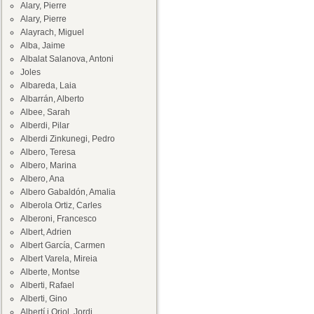
Alary, Pierre
Alary, Pierre
Alayrach, Miguel
Alba, Jaime
Albalat Salanova, Antoni
Joles
Albareda, Laia
Albarrán, Alberto
Albee, Sarah
Alberdi, Pilar
Alberdi Zinkunegi, Pedro
Albero, Teresa
Albero, Marina
Albero, Ana
Albero Gabaldón, Amalia
Alberola Ortiz, Carles
Alberoni, Francesco
Albert, Adrien
Albert García, Carmen
Albert Varela, Mireia
Alberte, Montse
Alberti, Rafael
Alberti, Gino
Albertí i Oriol, Jordi