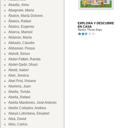
Abadía, Ximo
Abagnale, Maria
Ábalos, María Dolores
Ábalos, Rafael
EXPLORA Y DESCUBRE
Ábalos, Eugenia
EN CASA
Studio These Days
Abarca, Marisol
Abásolo, María
Abbado, Claudio
Abbasian, Pooya
Abbott, Simon
Abdel-Fattah, Randa
Abdel-Qadir, Ghazi
Abedi, Isabel
Abel, Jessica
Abel Prot, Viviane
Abeleira, Juan
Abella, Tomás
Abella, Rafael
Abella Mardones, José Antonio
Abello Collados, Andrea
Abeyà Lafontana, Elisabet
Abia, David
Abio, Carlos