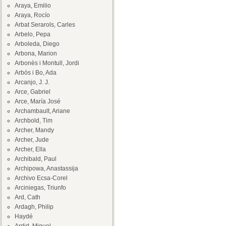
Araya, Emilio
Araya, Rocío
Arbat Serarols, Carles
Arbelo, Pepa
Arboleda, Diego
Arbona, Marion
Arbonès i Montull, Jordi
Arbós i Bo, Ada
Arcanjo, J. J.
Arce, Gabriel
Arce, María José
Archambault, Ariane
Archbold, Tim
Archer, Mandy
Archer, Jude
Archer, Ella
Archibald, Paul
Archipowa, Anastassija
Archivo Ecsa-Corel
Arciniegas, Triunfo
Ard, Cath
Ardagh, Philip
Haydé