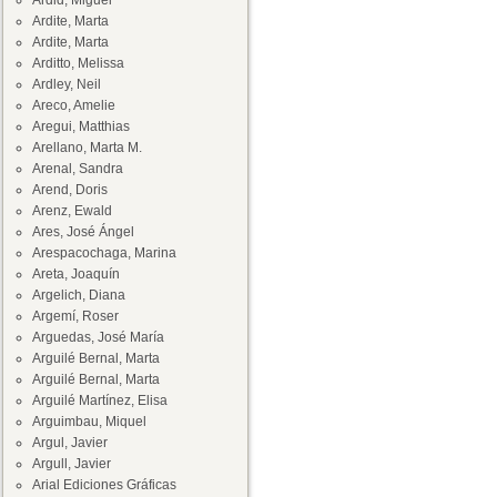
Ardid, Miguel
Ardite, Marta
Ardite, Marta
Arditto, Melissa
Ardley, Neil
Areco, Amelie
Aregui, Matthias
Arellano, Marta M.
Arenal, Sandra
Arend, Doris
Arenz, Ewald
Ares, José Ángel
Arespacochaga, Marina
Areta, Joaquín
Argelich, Diana
Argemí, Roser
Arguedas, José María
Arguilé Bernal, Marta
Arguilé Bernal, Marta
Arguilé Martínez, Elisa
Arguimbau, Miquel
Argul, Javier
Argull, Javier
Arial Ediciones Gráficas