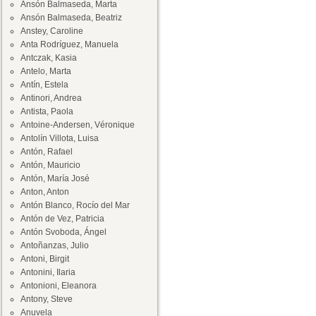
Ansón Balmaseda, Marta
Ansón Balmaseda, Beatriz
Anstey, Caroline
Anta Rodríguez, Manuela
Antczak, Kasia
Antelo, Marta
Antín, Estela
Antinori, Andrea
Antista, Paola
Antoine-Andersen, Véronique
Antolín Villota, Luisa
Antón, Rafael
Antón, Mauricio
Antón, María José
Anton, Anton
Antón Blanco, Rocío del Mar
Antón de Vez, Patricia
Antón Svoboda, Ángel
Antoñanzas, Julio
Antoni, Birgit
Antonini, Ilaria
Antonioni, Eleanora
Antony, Steve
Anuvela