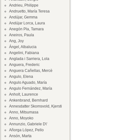
Andrieu, Philippe
Andruetto, María Teresa
Andújar, Gemma
Andújar Lorca, Laura
Anegón Pla, Tamara
Aneiros, Paula
Ang, Joy
Ángel, Albalucia
Angelini, Fabiana
Anglada i Sarriera, Lola
Anguera, Frederic
Anguera Cañellas, Mercè
Angulo, Elena
Angulo Aguado, María
Angulo Fernández, María
Anholt, Laurence
Ankenbrand, Bernhard
Annesdatter Skomsvold, Kjersti
Anno, Mitsumasa
Anno, Moyoko
Annunzio, Gabriele D\'
Añorga López, Pello
Ansón, Marta