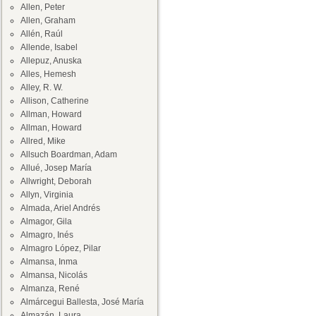
Allen, Peter
Allen, Graham
Allén, Raúl
Allende, Isabel
Allepuz, Anuska
Alles, Hemesh
Alley, R. W.
Allison, Catherine
Allman, Howard
Allman, Howard
Allred, Mike
Allsuch Boardman, Adam
Allué, Josep María
Allwright, Deborah
Allyn, Virginia
Almada, Ariel Andrés
Almagor, Gila
Almagro, Inés
Almagro López, Pilar
Almansa, Inma
Almansa, Nicolás
Almanza, René
Almárcegui Ballesta, José María
Almazán, Laura