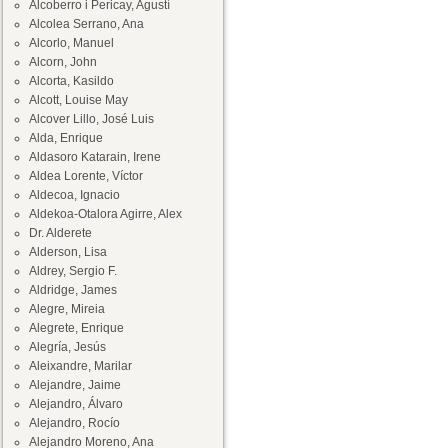
Alcoberro i Pericay, Agustí
Alcolea Serrano, Ana
Alcorlo, Manuel
Alcorn, John
Alcorta, Kasildo
Alcott, Louise May
Alcover Lillo, José Luis
Alda, Enrique
Aldasoro Katarain, Irene
Aldea Lorente, Víctor
Aldecoa, Ignacio
Aldekoa-Otalora Agirre, Alex
Dr. Alderete
Alderson, Lisa
Aldrey, Sergio F.
Aldridge, James
Alegre, Mireia
Alegrete, Enrique
Alegría, Jesús
Aleixandre, Marilar
Alejandre, Jaime
Alejandro, Álvaro
Alejandro, Rocío
Alejandro Moreno, Ana