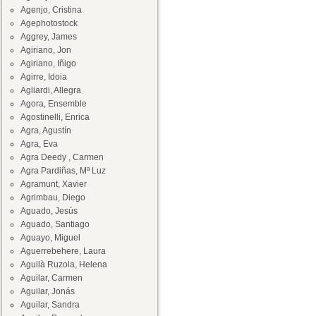
Agenjo, Cristina
Agephotostock
Aggrey, James
Agiriano, Jon
Agiriano, Iñigo
Agirre, Idoia
Agliardi, Allegra
Agora, Ensemble
Agostinelli, Enrica
Agra, Agustín
Agra, Eva
Agra Deedy , Carmen
Agra Pardiñas, Mª Luz
Agramunt, Xavier
Agrimbau, Diego
Aguado, Jesús
Aguado, Santiago
Aguayo, Miguel
Aguerrebehere, Laura
Aguilà Ruzola, Helena
Aguilar, Carmen
Aguilar, Jonás
Aguilar, Sandra