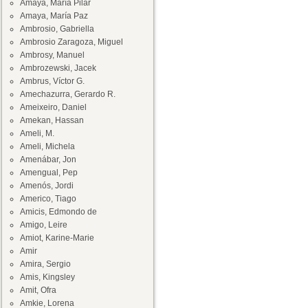
Amaya, María Pilar
Amaya, María Paz
Ambrosio, Gabriella
Ambrosio Zaragoza, Miguel
Ambrosy, Manuel
Ambrozewski, Jacek
Ambrus, Víctor G.
Amechazurra, Gerardo R.
Ameixeiro, Daniel
Amekan, Hassan
Ameli, M.
Ameli, Michela
Amenábar, Jon
Amengual, Pep
Amenós, Jordi
Americo, Tiago
Amicis, Edmondo de
Amigo, Leire
Amiot, Karine-Marie
Amir
Amira, Sergio
Amis, Kingsley
Amit, Ofra
Amkie, Lorena