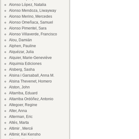
Alonso López, Natalia
Alonso Mendoza, Liwayway
Alonso Merino, Mercedes
Alonso Omeñaca, Samuel
Alonso Pimentel, Sara
Alonso Villaverde, Francisco
Alou, Damián
Alphen, Pauline
Alquézar, Julia
Alquier, Marie-Geneviève
Alquimia Ediciones
Alsberg, Sasha
Alsina i Garsaball, Anna M.
Alsina Thevenet, Homero
Alston, John
Altarriba, Eduard
Altarriba Ordóñez, Antonio
Altegoer, Regine
Alter, Anna
Alterman, Eric
Altés, Marta
Altimir , Mercé
Altimir, Kei Kensho