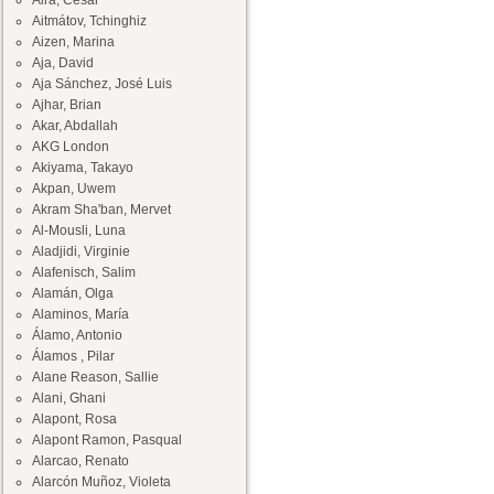
Aira, César
Aitmátov, Tchinghiz
Aizen, Marina
Aja, David
Aja Sánchez, José Luis
Ajhar, Brian
Akar, Abdallah
AKG London
Akiyama, Takayo
Akpan, Uwem
Akram Sha'ban, Mervet
Al-Mousli, Luna
Aladjidi, Virginie
Alafenisch, Salim
Alamán, Olga
Alaminos, María
Álamo, Antonio
Álamos , Pilar
Alane Reason, Sallie
Alani, Ghani
Alapont, Rosa
Alapont Ramon, Pasqual
Alarcao, Renato
Alarcón Muñoz, Violeta