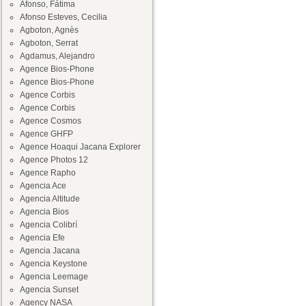
Afonso, Fátima
Afonso Esteves, Cecilia
Agboton, Agnès
Agboton, Serrat
Agdamus, Alejandro
Agence Bios-Phone
Agence Bios-Phone
Agence Corbis
Agence Corbis
Agence Cosmos
Agence GHFP
Agence Hoaqui Jacana Explorer
Agence Photos 12
Agence Rapho
Agencia Ace
Agencia Altitude
Agencia Bios
Agencia Colibrí
Agencia Efe
Agencia Jacana
Agencia Keystone
Agencia Leemage
Agencia Sunset
Agency NASA