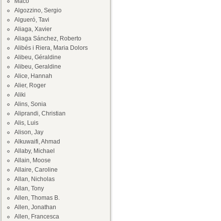
Maco
Algozzino, Sergio
Algueró, Tavi
Aliaga, Xavier
Aliaga Sánchez, Roberto
Alibés i Riera, Maria Dolors
Alibeu, Géraldine
Alibeu, Geraldine
Alice, Hannah
Alier, Roger
Aliki
Alins, Sonia
Aliprandi, Christian
Alis, Luis
Alison, Jay
Alkuwaifi, Ahmad
Allaby, Michael
Allain, Moose
Allaire, Caroline
Allan, Nicholas
Allan, Tony
Allen, Thomas B.
Allen, Jonathan
Allen, Francesca