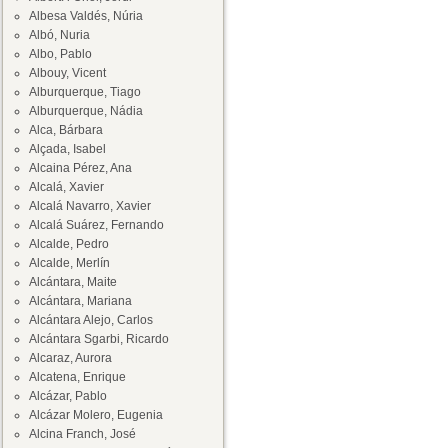
Albesa Valdés, Núria
Albó, Nuria
Albo, Pablo
Albouy, Vicent
Alburquerque, Tiago
Alburquerque, Nádia
Alca, Bárbara
Alçada, Isabel
Alcaina Pérez, Ana
Alcalá, Xavier
Alcalá Navarro, Xavier
Alcalá Suárez, Fernando
Alcalde, Pedro
Alcalde, Merlín
Alcántara, Maite
Alcántara, Mariana
Alcántara Alejo, Carlos
Alcántara Sgarbi, Ricardo
Alcaraz, Aurora
Alcatena, Enrique
Alcázar, Pablo
Alcázar Molero, Eugenia
Alcina Franch, José