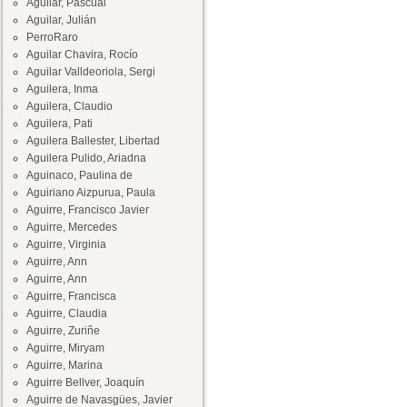
Aguilar, Pascual
Aguilar, Julián
PerroRaro
Aguilar Chavira, Rocío
Aguilar Valldeoriola, Sergi
Aguilera, Inma
Aguilera, Claudio
Aguilera, Pati
Aguilera Ballester, Libertad
Aguilera Pulido, Ariadna
Aguinaco, Paulina de
Aguiriano Aizpurua, Paula
Aguirre, Francisco Javier
Aguirre, Mercedes
Aguirre, Virginia
Aguirre, Ann
Aguirre, Ann
Aguirre, Francisca
Aguirre, Claudia
Aguirre, Zuriñe
Aguirre, Miryam
Aguirre, Marina
Aguirre Bellver, Joaquín
Aguirre de Navasgües, Javier