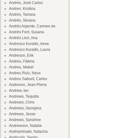
Andrés, José Carlos
Andres, Kristina
Andrés, Tamara
Andrés, Silvana
Andrés Argente, Carmen de
Andrès Font, Susana
Andrés Lleó, Ana
Andresco Kuraitis, Irene
Andresco Kuraitis, Laura
Andreson, Erik
Andreu, Fátima
Andreu, Mabel
Andreu Ruiz, Neus
Andreu Saburit, Carles
Andrevon, Jean-Pierre
Andrew, Ian
Andrews, Tequitia
Andrews, Chris
Andrews, Georgina
Andrews, Jesse
Andrews, Sandrine
Andrewson, Natalie
Andriamirado, Natacha
Andricaín, Sergio