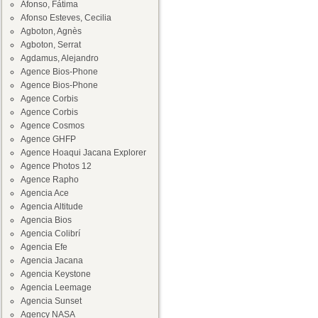
Afonso, Fátima
Afonso Esteves, Cecilia
Agboton, Agnès
Agboton, Serrat
Agdamus, Alejandro
Agence Bios-Phone
Agence Bios-Phone
Agence Corbis
Agence Corbis
Agence Cosmos
Agence GHFP
Agence Hoaqui Jacana Explorer
Agence Photos 12
Agence Rapho
Agencia Ace
Agencia Altitude
Agencia Bios
Agencia Colibrí
Agencia Efe
Agencia Jacana
Agencia Keystone
Agencia Leemage
Agencia Sunset
Agency NASA