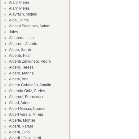
Alary, Pierre
Alary, Pierre
Alayrach, Miguel
Alba, Jaime
Albalat Salanova, Antoni
Joles
Albareda, Laia
Albarrán, Alberto
Albee, Sarah
Alberdi, Pilar
Alberdi Zinkunegi, Pedro
Albero, Teresa
Albero, Marina
Albero, Ana
Albero Gabaldón, Amalia
Alberola Ortiz, Carles
Alberoni, Francesco
Albert, Adrien
Albert García, Carmen
Albert Varela, Mireia
Alberte, Montse
Alberti, Rafael
Alberti, Gino
Albertí i Oriol, Jordi