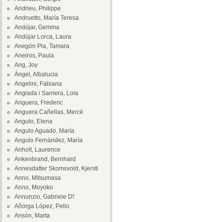
Andrieu, Philippe
Andruetto, María Teresa
Andújar, Gemma
Andújar Lorca, Laura
Anegón Pla, Tamara
Aneiros, Paula
Ang, Joy
Ángel, Albalucia
Angelini, Fabiana
Anglada i Sarriera, Lola
Anguera, Frederic
Anguera Cañellas, Mercè
Angulo, Elena
Angulo Aguado, María
Angulo Fernández, María
Anholt, Laurence
Ankenbrand, Bernhard
Annesdatter Skomsvold, Kjersti
Anno, Mitsumasa
Anno, Moyoko
Annunzio, Gabriele D\'
Añorga López, Pello
Ansón, Marta