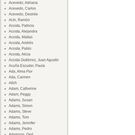
Acevedo, Adriana
Acevedo, Carlos
Acevedo, Desirée
Acín, Ramón
Acosta, Patricia
Acosta, Alejandra
Acosta, Matías
Acosta, Andrés
Acosta, Pablo
Acosta, Alicia
Acosta Gutiérrez, Juan Agustín
Acuña Escuder, Paula
Ada, Alma Flor
Ada, Carmen
Aitch
Adam, Catherine
Adam, Peggy
Adams, Susan
Adams, Simon
Adams, Steve
Adams, Tom
Adams, Jennifer
Adams, Pedro
Adamson, Ged