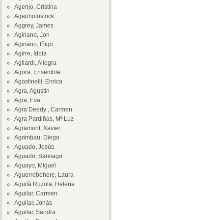
Agenjo, Cristina
Agephotostock
Aggrey, James
Agiriano, Jon
Agiriano, Iñigo
Agirre, Idoia
Agliardi, Allegra
Agora, Ensemble
Agostinelli, Enrica
Agra, Agustín
Agra, Eva
Agra Deedy , Carmen
Agra Pardiñas, Mª Luz
Agramunt, Xavier
Agrimbau, Diego
Aguado, Jesús
Aguado, Santiago
Aguayo, Miguel
Aguerrebehere, Laura
Aguilà Ruzola, Helena
Aguilar, Carmen
Aguilar, Jonás
Aguilar, Sandra