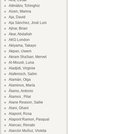
Aira, César
Aitmátov, Tchinghiz
Aizen, Marina
Aja, David
Aja Sánchez, José Luis
Ajhar, Brian
Akar, Abdallah
AKG London
Akiyama, Takayo
Akpan, Uwem
Akram Sha'ban, Mervet
Al-Mousli, Luna
Aladjidi, Virginie
Alafenisch, Salim
Alamán, Olga
Alaminos, María
Álamo, Antonio
Álamos , Pilar
Alane Reason, Sallie
Alani, Ghani
Alapont, Rosa
Alapont Ramon, Pasqual
Alarcao, Renato
Alarcón Muñoz, Violeta