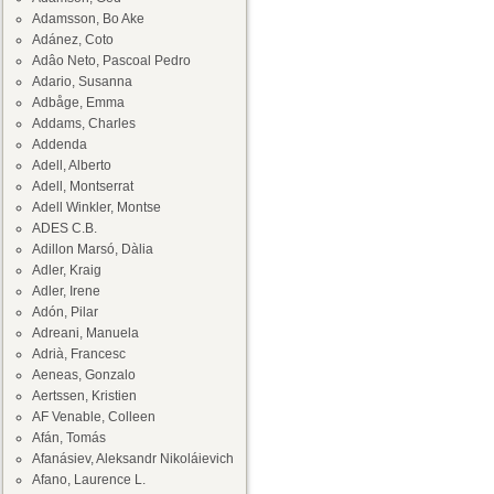
Adamsson, Bo Ake
Adánez, Coto
Adâo Neto, Pascoal Pedro
Adario, Susanna
Adbåge, Emma
Addams, Charles
Addenda
Adell, Alberto
Adell, Montserrat
Adell Winkler, Montse
ADES C.B.
Adillon Marsó, Dàlia
Adler, Kraig
Adler, Irene
Adón, Pilar
Adreani, Manuela
Adrià, Francesc
Aeneas, Gonzalo
Aertssen, Kristien
AF Venable, Colleen
Afán, Tomás
Afanásiev, Aleksandr Nikoláievich
Afano, Laurence L.