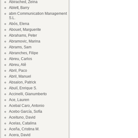
Abirached, Zeina
Ablett, Barry
abm Communication Management
S.L.
Abós, Elena
Abouet, Marguerite
Abrahams, Peter
Abramovic, Marina
Abrams, Sam
Abranches, Filipe
Abreu, Carlos
Abreu, Alê
Abril, Paco
Abril, Manuel
Absalon, Patrick
Abulí, Enrique S.
Accinelli, Gianumberto
Ace, Lauren
Acebal Caro, Antonio
Acebo García, Sofía
Aceituno, David
Acelas, Catalina
Aceña, Cristina M.
Acera, David