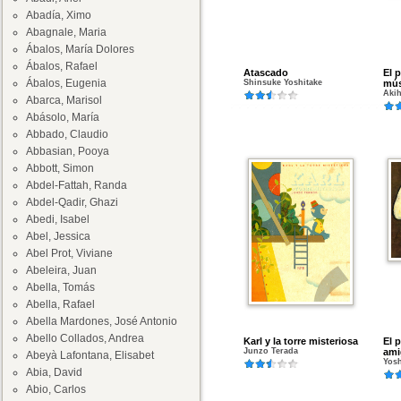
Abadía, Ximo
Abagnale, Maria
Ábalos, María Dolores
Ábalos, Rafael
Atascado
El p
Ábalos, Eugenia
Shinsuke Yoshitake
mús
Akih
Abarca, Marisol
Abásolo, María
Abbado, Claudio
Abbasian, Pooya
Abbott, Simon
Abdel-Fattah, Randa
Abdel-Qadir, Ghazi
Abedi, Isabel
Abel, Jessica
Abel Prot, Viviane
Abeleira, Juan
Abella, Tomás
Abella, Rafael
Abella Mardones, José Antonio
Abello Collados, Andrea
Karl y la torre misteriosa
El 
Junzo Terada
ami
Abeyà Lafontana, Elisabet
Yos
Abia, David
Abio, Carlos