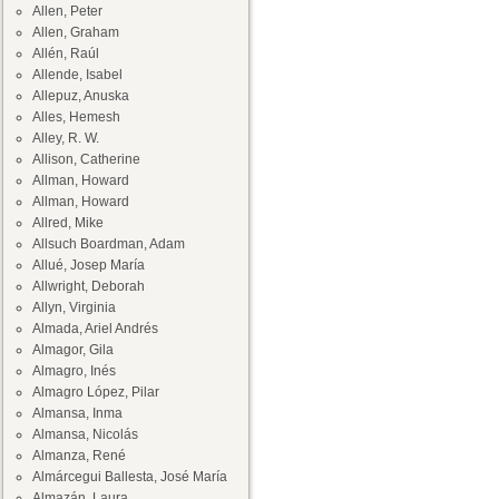
Allen, Peter
Allen, Graham
Allén, Raúl
Allende, Isabel
Allepuz, Anuska
Alles, Hemesh
Alley, R. W.
Allison, Catherine
Allman, Howard
Allman, Howard
Allred, Mike
Allsuch Boardman, Adam
Allué, Josep María
Allwright, Deborah
Allyn, Virginia
Almada, Ariel Andrés
Almagor, Gila
Almagro, Inés
Almagro López, Pilar
Almansa, Inma
Almansa, Nicolás
Almanza, René
Almárcegui Ballesta, José María
Almazán, Laura