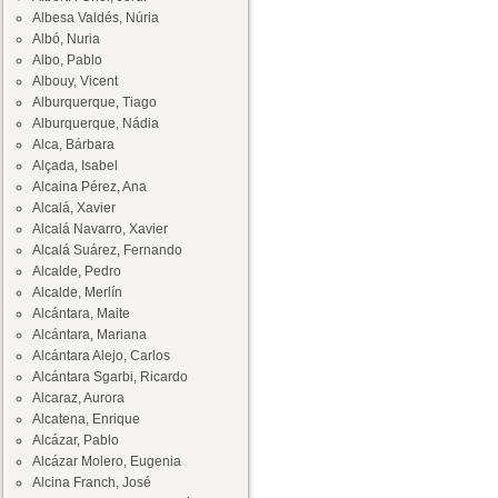
Albesa Valdés, Núria
Albó, Nuria
Albo, Pablo
Albouy, Vicent
Alburquerque, Tiago
Alburquerque, Nádia
Alca, Bárbara
Alçada, Isabel
Alcaina Pérez, Ana
Alcalá, Xavier
Alcalá Navarro, Xavier
Alcalá Suárez, Fernando
Alcalde, Pedro
Alcalde, Merlín
Alcántara, Maite
Alcántara, Mariana
Alcántara Alejo, Carlos
Alcántara Sgarbi, Ricardo
Alcaraz, Aurora
Alcatena, Enrique
Alcázar, Pablo
Alcázar Molero, Eugenia
Alcina Franch, José