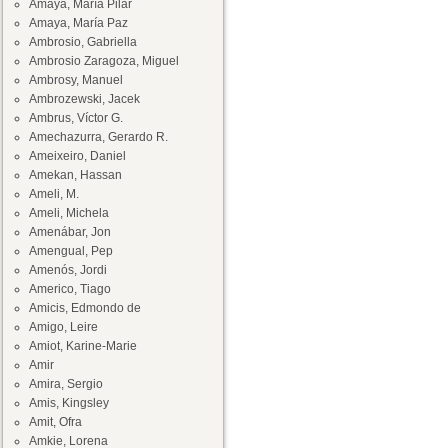
Amaya, María Pilar
Amaya, María Paz
Ambrosio, Gabriella
Ambrosio Zaragoza, Miguel
Ambrosy, Manuel
Ambrozewski, Jacek
Ambrus, Víctor G.
Amechazurra, Gerardo R.
Ameixeiro, Daniel
Amekan, Hassan
Ameli, M.
Ameli, Michela
Amenábar, Jon
Amengual, Pep
Amenós, Jordi
Americo, Tiago
Amicis, Edmondo de
Amigo, Leire
Amiot, Karine-Marie
Amir
Amira, Sergio
Amis, Kingsley
Amit, Ofra
Amkie, Lorena