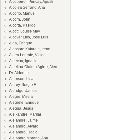
Alcoberro i Pericay, Agustí
Alcolea Serrano, Ana
Alcorlo, Manuel
Alcorn, John
Alcorta, Kasildo
Alcott, Louise May
Alcover Lillo, José Luis
Alda, Enrique
Aldasoro Katarain, Irene
Aldea Lorente, Víctor
Aldecoa, Ignacio
Aldekoa-Otalora Agirre, Alex
Dr. Alderete
Alderson, Lisa
Aldrey, Sergio F.
Aldridge, James
Alegre, Mireia
Alegrete, Enrique
Alegría, Jesús
Aleixandre, Marilar
Alejandre, Jaime
Alejandro, Álvaro
Alejandro, Rocío
Alejandro Moreno, Ana