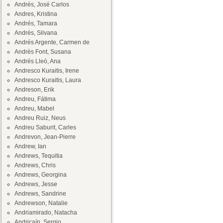
Andrés, José Carlos
Andres, Kristina
Andrés, Tamara
Andrés, Silvana
Andrés Argente, Carmen de
Andrès Font, Susana
Andrés Lleó, Ana
Andresco Kuraitis, Irene
Andresco Kuraitis, Laura
Andreson, Erik
Andreu, Fátima
Andreu, Mabel
Andreu Ruiz, Neus
Andreu Saburit, Carles
Andrevon, Jean-Pierre
Andrew, Ian
Andrews, Tequitia
Andrews, Chris
Andrews, Georgina
Andrews, Jesse
Andrews, Sandrine
Andrewson, Natalie
Andriamirado, Natacha
Andricaín, Sergio