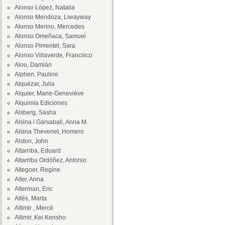
Alonso López, Natalia
Alonso Mendoza, Liwayway
Alonso Merino, Mercedes
Alonso Omeñaca, Samuel
Alonso Pimentel, Sara
Alonso Villaverde, Francisco
Alou, Damián
Alphen, Pauline
Alquézar, Julia
Alquier, Marie-Geneviève
Alquimia Ediciones
Alsberg, Sasha
Alsina i Garsaball, Anna M.
Alsina Thevenet, Homero
Alston, John
Altarriba, Eduard
Altarriba Ordóñez, Antonio
Altegoer, Regine
Alter, Anna
Alterman, Eric
Altés, Marta
Altimir , Mercé
Altimir, Kei Kensho