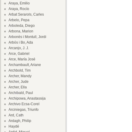
Araya, Emilio
Araya, Rocío
Arbat Serarols, Carles
Arbelo, Pepa
Arboleda, Diego
Arbona, Marion
Arbonès i Montull, Jordi
Arbós i Bo, Ada
Arcanjo, J. J.
Arce, Gabriel
Arce, María José
Archambault, Ariane
Archbold, Tim
Archer, Mandy
Archer, Jude
Archer, Ella
Archibald, Paul
Archipowa, Anastassija
Archivo Ecsa-Corel
Arciniegas, Triunfo
Ard, Cath
Ardagh, Philip
Haydé