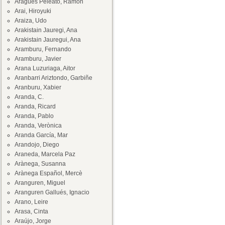
Aragüés Peleato, Ramón
Arai, Hiroyuki
Araiza, Udo
Arakistain Jauregi, Ana
Arakistain Jauregui, Ana
Aramburu, Fernando
Aramburu, Javier
Arana Luzuriaga, Aitor
Aranbarri Ariztondo, Garbiñe
Aranburu, Xabier
Aranda, C.
Aranda, Ricard
Aranda, Pablo
Aranda, Verònica
Aranda García, Mar
Arandojo, Diego
Araneda, Marcela Paz
Arànega, Susanna
Arànega Español, Mercè
Aranguren, Miguel
Aranguren Gallués, Ignacio
Arano, Leire
Arasa, Cinta
Araújo, Jorge