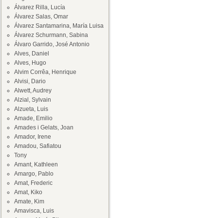
Álvarez Rilla, Lucía
Álvarez Salas, Omar
Álvarez Santamarina, María Luisa
Álvarez Schurmann, Sabina
Álvaro Garrido, José Antonio
Alves, Daniel
Alves, Hugo
Alvim Corrêa, Henrique
Alvisi, Dario
Alwett, Audrey
Alzial, Sylvain
Alzueta, Luis
Amade, Emilio
Amades i Gelats, Joan
Amador, Irene
Amadou, Safiatou
Tony
Amant, Kathleen
Amargo, Pablo
Amat, Frederic
Amat, Kiko
Amate, Kim
Amavisca, Luis