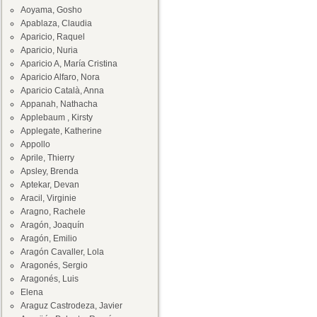
Aoyama, Gosho
Apablaza, Claudia
Aparicio, Raquel
Aparicio, Nuria
Aparicio A, María Cristina
Aparicio Alfaro, Nora
Aparicio Català, Anna
Appanah, Nathacha
Applebaum , Kirsty
Applegate, Katherine
Appollo
Aprile, Thierry
Apsley, Brenda
Aptekar, Devan
Aracil, Virginie
Aragno, Rachele
Aragón, Joaquín
Aragón, Emilio
Aragón Cavaller, Lola
Aragonés, Sergio
Aragonés, Luis
Elena
Araguz Castrodeza, Javier