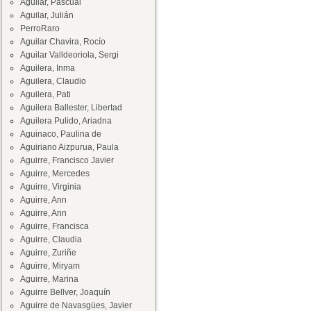
Aguilar, Pascual
Aguilar, Julián
PerroRaro
Aguilar Chavira, Rocío
Aguilar Valldeoriola, Sergi
Aguilera, Inma
Aguilera, Claudio
Aguilera, Pati
Aguilera Ballester, Libertad
Aguilera Pulido, Ariadna
Aguinaco, Paulina de
Aguiriano Aizpurua, Paula
Aguirre, Francisco Javier
Aguirre, Mercedes
Aguirre, Virginia
Aguirre, Ann
Aguirre, Ann
Aguirre, Francisca
Aguirre, Claudia
Aguirre, Zuriñe
Aguirre, Miryam
Aguirre, Marina
Aguirre Bellver, Joaquín
Aguirre de Navasgües, Javier