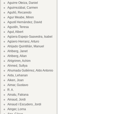
Aguirre Oteiza, Daniel
Aguirrezábal, Carmen
Agulló, Recaredo
Agur Meabe, Miren
Agustí Hernández, David
Agustín, Teresa
Agut, Albert
Agüera Espejo-Saavedra, Isabel
Agüero Herranz, Arturo
Ahijado Quintillán, Manuel
Ahlberg, Janet
Ahlberg, Allan
Ahlgrimm, Achim
Ahmed, Sufiya
Ahumada Gutiérrez, Aldo Antonio
Aida, Lehanan
Aiken, Joan
Aimar, Gustavo
R. A.
Ainatu, Fatrana
Ainaud, Jordi
Ainaud i Escudero, Jordi
Ainger, Lorna