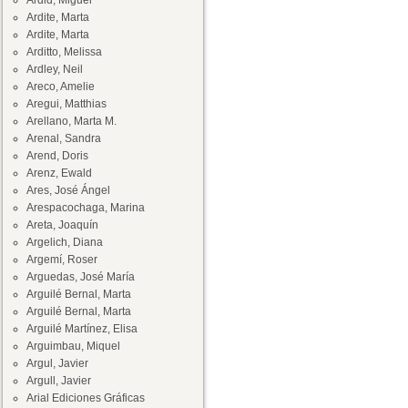
Ardid, Miguel
Ardite, Marta
Ardite, Marta
Arditto, Melissa
Ardley, Neil
Areco, Amelie
Aregui, Matthias
Arellano, Marta M.
Arenal, Sandra
Arend, Doris
Arenz, Ewald
Ares, José Ángel
Arespacochaga, Marina
Areta, Joaquín
Argelich, Diana
Argemí, Roser
Arguedas, José María
Arguilé Bernal, Marta
Arguilé Bernal, Marta
Arguilé Martínez, Elisa
Arguimbau, Miquel
Argul, Javier
Argull, Javier
Arial Ediciones Gráficas