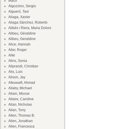
Maco
Algozzino, Sergio
Algueró, Tavi
Aliaga, Xavier
Aliaga Sánchez, Roberto
Alibés i Riera, Maria Dolors
Alibeu, Géraldine
Alibeu, Geraldine
Alice, Hannah
Alier, Roger
Aliki
Alins, Sonia
Aliprandi, Christian
Alis, Luis
Alison, Jay
Alkuwaifi, Ahmad
Allaby, Michael
Allain, Moose
Allaire, Caroline
Allan, Nicholas
Allan, Tony
Allen, Thomas B.
Allen, Jonathan
Allen, Francesca