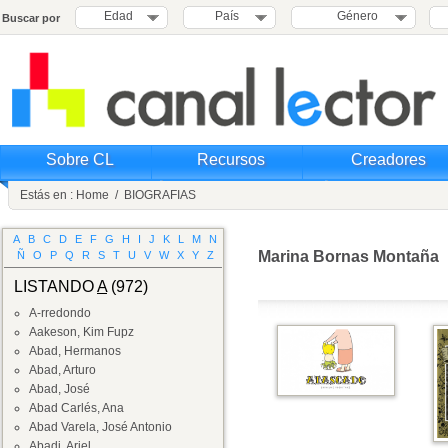
Edad
País
Género
Buscar por
Sobre CL
Recursos
Creadores
Estás en :
Home
/
BIOGRAFIAS
A
B
C
D
E
F
G
H
I
J
K
L
M
N
Marina Bornas Montaña
Ñ
O
P
Q
R
S
T
U
V
W
X
Y
Z
LISTANDO
A
(972)
A-rredondo
Aakeson, Kim Fupz
Abad, Hermanos
Abad, Arturo
Abad, José
Abad Carlés, Ana
Abad Varela, José Antonio
Abadi, Ariel