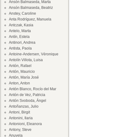
Ansón Balmaseda, Marta
Ansón Balmaseda, Beatriz
Anstey, Caroline
Anta Rodríguez, Manuela
Antczak, Kasia
Antelo, Marta
Antín, Estela
Antinori, Andrea
Antista, Paola
Antoine-Andersen, Véronique
Antolín Villota, Luisa
Antón, Rafael
Antón, Mauricio
Antón, María José
Anton, Anton
Antón Blanco, Rocío del Mar
Antón de Vez, Patricia
Antón Svoboda, Ángel
Antoñanzas, Julio
Antoni, Birgit
Antonini, Ilaria
Antonioni, Eleanora
Antony, Steve
Anuvela