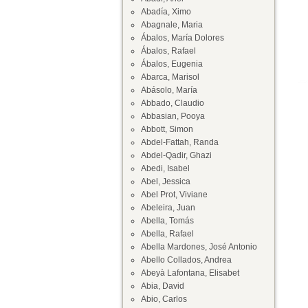
Abadía, Ximo
Abagnale, Maria
Ábalos, María Dolores
Ábalos, Rafael
Ábalos, Eugenia
Abarca, Marisol
Abásolo, María
Abbado, Claudio
Abbasian, Pooya
Abbott, Simon
Abdel-Fattah, Randa
Abdel-Qadir, Ghazi
Abedi, Isabel
Abel, Jessica
Abel Prot, Viviane
Abeleira, Juan
Abella, Tomás
Abella, Rafael
Abella Mardones, José Antonio
Abello Collados, Andrea
Abeyà Lafontana, Elisabet
Abia, David
Abio, Carlos