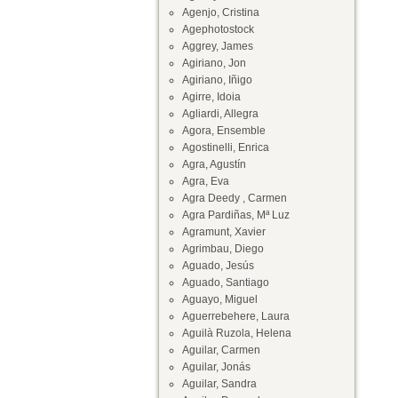
Agenjo, Cristina
Agephotostock
Aggrey, James
Agiriano, Jon
Agiriano, Iñigo
Agirre, Idoia
Agliardi, Allegra
Agora, Ensemble
Agostinelli, Enrica
Agra, Agustín
Agra, Eva
Agra Deedy , Carmen
Agra Pardiñas, Mª Luz
Agramunt, Xavier
Agrimbau, Diego
Aguado, Jesús
Aguado, Santiago
Aguayo, Miguel
Aguerrebehere, Laura
Aguilà Ruzola, Helena
Aguilar, Carmen
Aguilar, Jonás
Aguilar, Sandra