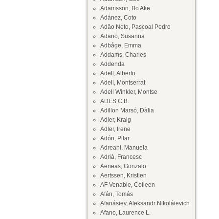
Adamsson, Bo Ake
Adánez, Coto
Adâo Neto, Pascoal Pedro
Adario, Susanna
Adbåge, Emma
Addams, Charles
Addenda
Adell, Alberto
Adell, Montserrat
Adell Winkler, Montse
ADES C.B.
Adillon Marsó, Dàlia
Adler, Kraig
Adler, Irene
Adón, Pilar
Adreani, Manuela
Adrià, Francesc
Aeneas, Gonzalo
Aertssen, Kristien
AF Venable, Colleen
Afán, Tomás
Afanásiev, Aleksandr Nikoláievich
Afano, Laurence L.