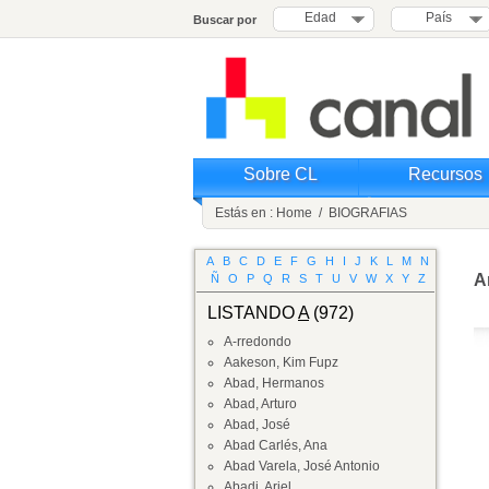
Edad
País
Buscar por
Sobre CL
Recursos
Estás en :
Home
/
BIOGRAFIAS
A
B
C
D
E
F
G
H
I
J
K
L
M
N
A
Ñ
O
P
Q
R
S
T
U
V
W
X
Y
Z
LISTANDO
A
(972)
A-rredondo
Aakeson, Kim Fupz
Abad, Hermanos
Abad, Arturo
Abad, José
Abad Carlés, Ana
Abad Varela, José Antonio
Abadi, Ariel