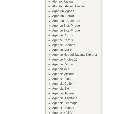
Afonso, Fátima
Afonso Esteves, Cecilia
Agboton, Agnès
Agboton, Serrat
Agdamus, Alejandro
Agence Bios-Phone
Agence Bios-Phone
Agence Corbis
Agence Corbis
Agence Cosmos
Agence GHFP
Agence Hoaqui Jacana Explorer
Agence Photos 12
Agence Rapho
Agencia Ace
Agencia Altitude
Agencia Bios
Agencia Colibrí
Agencia Efe
Agencia Jacana
Agencia Keystone
Agencia Leemage
Agencia Sunset
Agency NASA