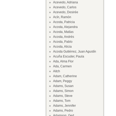
Acevedo, Adriana
Acevedo, Carlos
Acevedo, Desirée
Acín, Ramón
Acosta, Patricia
Acosta, Alejandra
Acosta, Matías
Acosta, Andrés
Acosta, Pablo
Acosta, Alicia
Acosta Gutiérrez, Juan Agustín
Acuña Escuder, Paula
Ada, Alma Flor
Ada, Carmen
Aitch
Adam, Catherine
Adam, Peggy
Adams, Susan
Adams, Simon
Adams, Steve
Adams, Tom
Adams, Jennifer
Adams, Pedro
Adamson, Ged