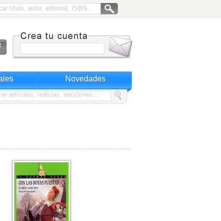
ales
Novedades