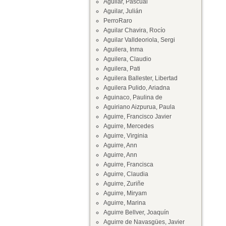
Aguilar, Pascual
Aguilar, Julián
PerroRaro
Aguilar Chavira, Rocío
Aguilar Valldeoriola, Sergi
Aguilera, Inma
Aguilera, Claudio
Aguilera, Pati
Aguilera Ballester, Libertad
Aguilera Pulido, Ariadna
Aguinaco, Paulina de
Aguiriano Aizpurua, Paula
Aguirre, Francisco Javier
Aguirre, Mercedes
Aguirre, Virginia
Aguirre, Ann
Aguirre, Ann
Aguirre, Francisca
Aguirre, Claudia
Aguirre, Zuriñe
Aguirre, Miryam
Aguirre, Marina
Aguirre Bellver, Joaquín
Aguirre de Navasgües, Javier