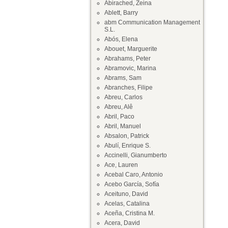
Abirached, Zeina
Ablett, Barry
abm Communication Management
S.L.
Abós, Elena
Abouet, Marguerite
Abrahams, Peter
Abramovic, Marina
Abrams, Sam
Abranches, Filipe
Abreu, Carlos
Abreu, Alê
Abril, Paco
Abril, Manuel
Absalon, Patrick
Abulí, Enrique S.
Accinelli, Gianumberto
Ace, Lauren
Acebal Caro, Antonio
Acebo García, Sofía
Aceituno, David
Acelas, Catalina
Aceña, Cristina M.
Acera, David