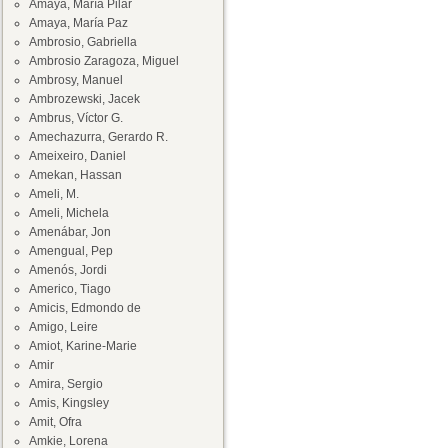
Amaya, María Pilar
Amaya, María Paz
Ambrosio, Gabriella
Ambrosio Zaragoza, Miguel
Ambrosy, Manuel
Ambrozewski, Jacek
Ambrus, Víctor G.
Amechazurra, Gerardo R.
Ameixeiro, Daniel
Amekan, Hassan
Ameli, M.
Ameli, Michela
Amenábar, Jon
Amengual, Pep
Amenós, Jordi
Americo, Tiago
Amicis, Edmondo de
Amigo, Leire
Amiot, Karine-Marie
Amir
Amira, Sergio
Amis, Kingsley
Amit, Ofra
Amkie, Lorena