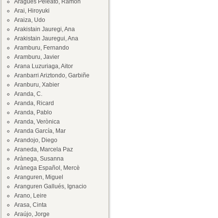
Aragüés Peleato, Ramón
Arai, Hiroyuki
Araiza, Udo
Arakistain Jauregi, Ana
Arakistain Jauregui, Ana
Aramburu, Fernando
Aramburu, Javier
Arana Luzuriaga, Aitor
Aranbarri Ariztondo, Garbiñe
Aranburu, Xabier
Aranda, C.
Aranda, Ricard
Aranda, Pablo
Aranda, Verònica
Aranda García, Mar
Arandojo, Diego
Araneda, Marcela Paz
Arànega, Susanna
Arànega Español, Mercè
Aranguren, Miguel
Aranguren Gallués, Ignacio
Arano, Leire
Arasa, Cinta
Araújo, Jorge