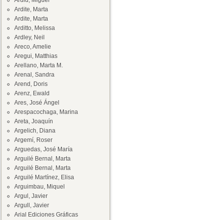
Ardid, Miguel
Ardite, Marta
Ardite, Marta
Arditto, Melissa
Ardley, Neil
Areco, Amelie
Aregui, Matthias
Arellano, Marta M.
Arenal, Sandra
Arend, Doris
Arenz, Ewald
Ares, José Ángel
Arespacochaga, Marina
Areta, Joaquín
Argelich, Diana
Argemí, Roser
Arguedas, José María
Arguilé Bernal, Marta
Arguilé Bernal, Marta
Arguilé Martínez, Elisa
Arguimbau, Miquel
Argul, Javier
Argull, Javier
Arial Ediciones Gráficas