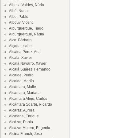
Albesa Valdés, Núria
Albó, Nuria
Albo, Pablo
Albouy, Vicent
Alburquerque, Tiago
Alburquerque, Nádia
Alca, Bárbara
Alçada, Isabel
Alcaina Pérez, Ana
Alcalá, Xavier
Alcalá Navarro, Xavier
Alcalá Suárez, Fernando
Alcalde, Pedro
Alcalde, Merlín
Alcántara, Maite
Alcántara, Mariana
Alcántara Alejo, Carlos
Alcántara Sgarbi, Ricardo
Alcaraz, Aurora
Alcatena, Enrique
Alcázar, Pablo
Alcázar Molero, Eugenia
Alcina Franch, José