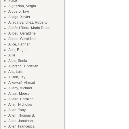
Maco
Algozzino, Sergio
Algueró, Tavi
Aliaga, Xavier
Aliaga Sánchez, Roberto
Alibés i Riera, Maria Dolors
Alibeu, Géraldine
Alibeu, Geraldine
Alice, Hannah
Alier, Roger
Aliki
Alins, Sonia
Aliprandi, Christian
Alis, Luis
Alison, Jay
Alkuwaifi, Ahmad
Allaby, Michael
Allain, Moose
Allaire, Caroline
Allan, Nicholas
Allan, Tony
Allen, Thomas B.
Allen, Jonathan
Allen, Francesca