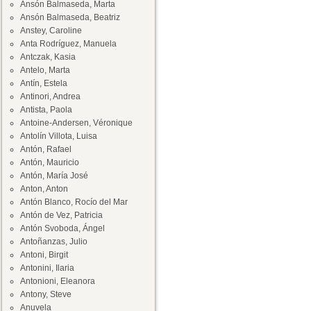
Ansón Balmaseda, Marta
Ansón Balmaseda, Beatriz
Anstey, Caroline
Anta Rodríguez, Manuela
Antczak, Kasia
Antelo, Marta
Antín, Estela
Antinori, Andrea
Antista, Paola
Antoine-Andersen, Véronique
Antolín Villota, Luisa
Antón, Rafael
Antón, Mauricio
Antón, María José
Anton, Anton
Antón Blanco, Rocío del Mar
Antón de Vez, Patricia
Antón Svoboda, Ángel
Antoñanzas, Julio
Antoni, Birgit
Antonini, Ilaria
Antonioni, Eleanora
Antony, Steve
Anuvela