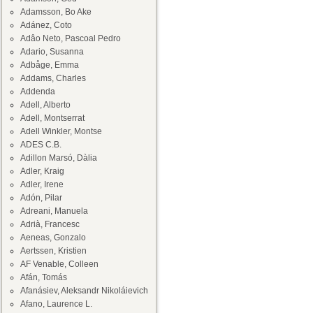
Adamsson, Bo Ake
Adánez, Coto
Adâo Neto, Pascoal Pedro
Adario, Susanna
Adbåge, Emma
Addams, Charles
Addenda
Adell, Alberto
Adell, Montserrat
Adell Winkler, Montse
ADES C.B.
Adillon Marsó, Dàlia
Adler, Kraig
Adler, Irene
Adón, Pilar
Adreani, Manuela
Adrià, Francesc
Aeneas, Gonzalo
Aertssen, Kristien
AF Venable, Colleen
Afán, Tomás
Afanásiev, Aleksandr Nikoláievich
Afano, Laurence L.