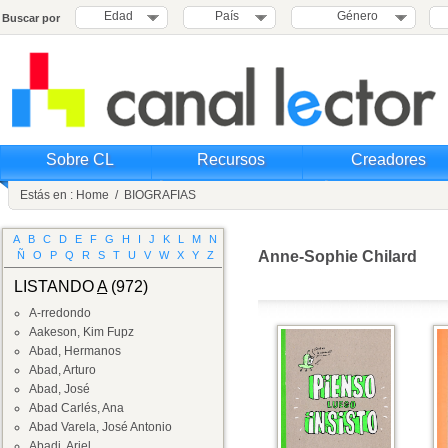
Edad
País
Género
Buscar por
Sobre CL
Recursos
Creadores
Estás en :
Home
/
BIOGRAFIAS
A
B
C
D
E
F
G
H
I
J
K
L
M
N
Anne-Sophie Chilard
Ñ
O
P
Q
R
S
T
U
V
W
X
Y
Z
LISTANDO
A
(972)
A-rredondo
Aakeson, Kim Fupz
Abad, Hermanos
Abad, Arturo
Abad, José
Abad Carlés, Ana
Abad Varela, José Antonio
Abadi, Ariel