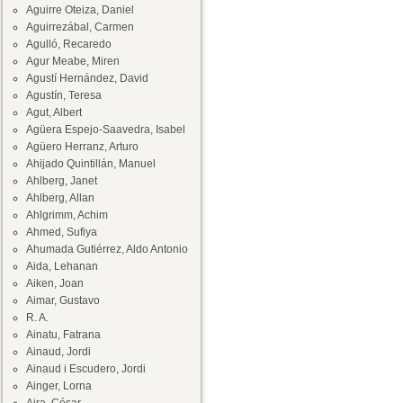
Aguirre Oteiza, Daniel
Aguirrezábal, Carmen
Agulló, Recaredo
Agur Meabe, Miren
Agustí Hernández, David
Agustín, Teresa
Agut, Albert
Agüera Espejo-Saavedra, Isabel
Agüero Herranz, Arturo
Ahijado Quintillán, Manuel
Ahlberg, Janet
Ahlberg, Allan
Ahlgrimm, Achim
Ahmed, Sufiya
Ahumada Gutiérrez, Aldo Antonio
Aida, Lehanan
Aiken, Joan
Aimar, Gustavo
R. A.
Ainatu, Fatrana
Ainaud, Jordi
Ainaud i Escudero, Jordi
Ainger, Lorna