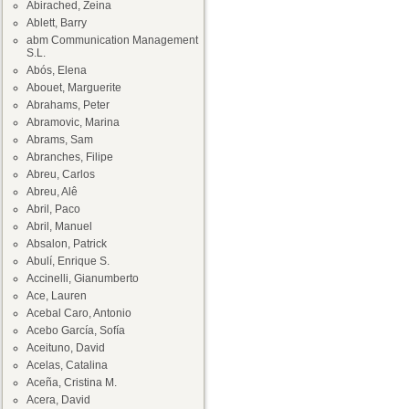
Abirached, Zeina
Ablett, Barry
abm Communication Management
S.L.
Abós, Elena
Abouet, Marguerite
Abrahams, Peter
Abramovic, Marina
Abrams, Sam
Abranches, Filipe
Abreu, Carlos
Abreu, Alê
Abril, Paco
Abril, Manuel
Absalon, Patrick
Abulí, Enrique S.
Accinelli, Gianumberto
Ace, Lauren
Acebal Caro, Antonio
Acebo García, Sofía
Aceituno, David
Acelas, Catalina
Aceña, Cristina M.
Acera, David