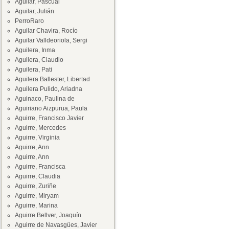
Aguilar, Pascual
Aguilar, Julián
PerroRaro
Aguilar Chavira, Rocío
Aguilar Valldeoriola, Sergi
Aguilera, Inma
Aguilera, Claudio
Aguilera, Pati
Aguilera Ballester, Libertad
Aguilera Pulido, Ariadna
Aguinaco, Paulina de
Aguiriano Aizpurua, Paula
Aguirre, Francisco Javier
Aguirre, Mercedes
Aguirre, Virginia
Aguirre, Ann
Aguirre, Ann
Aguirre, Francisca
Aguirre, Claudia
Aguirre, Zuriñe
Aguirre, Miryam
Aguirre, Marina
Aguirre Bellver, Joaquín
Aguirre de Navasgües, Javier