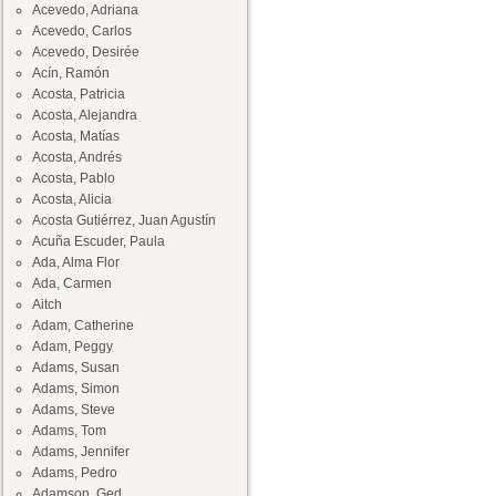
Acevedo, Adriana
Acevedo, Carlos
Acevedo, Desirée
Acín, Ramón
Acosta, Patricia
Acosta, Alejandra
Acosta, Matías
Acosta, Andrés
Acosta, Pablo
Acosta, Alicia
Acosta Gutiérrez, Juan Agustín
Acuña Escuder, Paula
Ada, Alma Flor
Ada, Carmen
Aitch
Adam, Catherine
Adam, Peggy
Adams, Susan
Adams, Simon
Adams, Steve
Adams, Tom
Adams, Jennifer
Adams, Pedro
Adamson, Ged