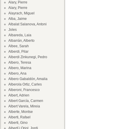
Alary, Pierre
Alary, Pierre
Alayrach, Miguel
Alba, Jaime
Albalat Salanova, Antoni
Joles
Albareda, Laia
Albarrán, Alberto
Albee, Sarah
Alberdi, Pilar
Alberdi Zinkunegi, Pedro
Albero, Teresa
Albero, Marina
Albero, Ana
Albero Gabaldón, Amalia
Alberola Ortiz, Carles
Alberoni, Francesco
Albert, Adrien
Albert García, Carmen
Albert Varela, Mireia
Alberte, Montse
Alberti, Rafael
Alberti, Gino
Albertí i Oriol, Jordi