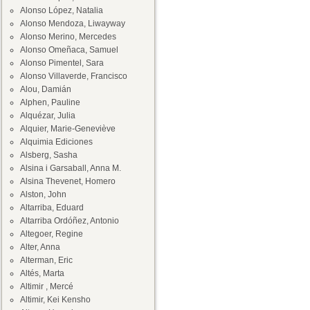
Alonso López, Natalia
Alonso Mendoza, Liwayway
Alonso Merino, Mercedes
Alonso Omeñaca, Samuel
Alonso Pimentel, Sara
Alonso Villaverde, Francisco
Alou, Damián
Alphen, Pauline
Alquézar, Julia
Alquier, Marie-Geneviève
Alquimia Ediciones
Alsberg, Sasha
Alsina i Garsaball, Anna M.
Alsina Thevenet, Homero
Alston, John
Altarriba, Eduard
Altarriba Ordóñez, Antonio
Altegoer, Regine
Alter, Anna
Alterman, Eric
Altés, Marta
Altimir , Mercé
Altimir, Kei Kensho