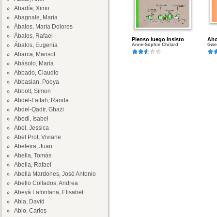
Abadía, Ximo
Abagnale, Maria
Ábalos, María Dolores
Ábalos, Rafael
Pienso luego insisto
Aho
Ábalos, Eugenia
Anne-Sophie Chilard
Gwen
Abarca, Marisol
Abásolo, María
Abbado, Claudio
Abbasian, Pooya
Abbott, Simon
Abdel-Fattah, Randa
Abdel-Qadir, Ghazi
Abedi, Isabel
Abel, Jessica
Abel Prot, Viviane
Abeleira, Juan
Abella, Tomás
Abella, Rafael
Abella Mardones, José Antonio
Abello Collados, Andrea
Abeyà Lafontana, Elisabet
Abia, David
Abio, Carlos