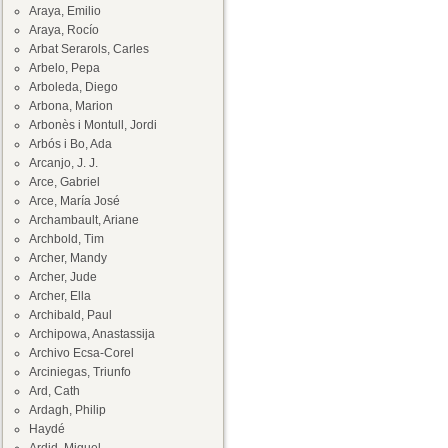
Araya, Emilio
Araya, Rocío
Arbat Serarols, Carles
Arbelo, Pepa
Arboleda, Diego
Arbona, Marion
Arbonès i Montull, Jordi
Arbós i Bo, Ada
Arcanjo, J. J.
Arce, Gabriel
Arce, María José
Archambault, Ariane
Archbold, Tim
Archer, Mandy
Archer, Jude
Archer, Ella
Archibald, Paul
Archipowa, Anastassija
Archivo Ecsa-Corel
Arciniegas, Triunfo
Ard, Cath
Ardagh, Philip
Haydé