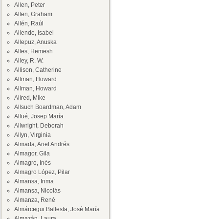
Allen, Peter
Allen, Graham
Allén, Raúl
Allende, Isabel
Allepuz, Anuska
Alles, Hemesh
Alley, R. W.
Allison, Catherine
Allman, Howard
Allman, Howard
Allred, Mike
Allsuch Boardman, Adam
Allué, Josep María
Allwright, Deborah
Allyn, Virginia
Almada, Ariel Andrés
Almagor, Gila
Almagro, Inés
Almagro López, Pilar
Almansa, Inma
Almansa, Nicolás
Almanza, René
Almárcegui Ballesta, José María
Almazán, Laura