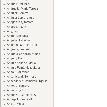
Andrieu, Philippe
Andruetto, María Teresa
Andújar, Gemma
Andújar Lorca, Laura
Anegón Pla, Tamara
Aneiros, Paula
Ang, Joy
Ángel, Albalucia
Angelini, Fabiana
Anglada i Sarriera, Lola
Anguera, Frederic
Anguera Cañellas, Mercè
Angulo, Elena
Angulo Aguado, María
Angulo Fernández, María
Anholt, Laurence
Ankenbrand, Bernhard
Annesdatter Skomsvold, Kjersti
Anno, Mitsumasa
Anno, Moyoko
Annunzio, Gabriele D\'
Añorga López, Pello
Ansón, Marta