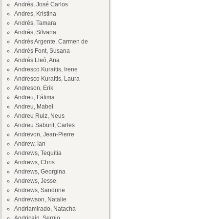
Andrés, José Carlos
Andres, Kristina
Andrés, Tamara
Andrés, Silvana
Andrés Argente, Carmen de
Andrès Font, Susana
Andrés Lleó, Ana
Andresco Kuraitis, Irene
Andresco Kuraitis, Laura
Andreson, Erik
Andreu, Fátima
Andreu, Mabel
Andreu Ruiz, Neus
Andreu Saburit, Carles
Andrevon, Jean-Pierre
Andrew, Ian
Andrews, Tequitia
Andrews, Chris
Andrews, Georgina
Andrews, Jesse
Andrews, Sandrine
Andrewson, Natalie
Andriamirado, Natacha
Andricaín, Sergio