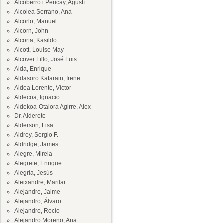
Alcoberro i Pericay, Agustí
Alcolea Serrano, Ana
Alcorlo, Manuel
Alcorn, John
Alcorta, Kasildo
Alcott, Louise May
Alcover Lillo, José Luis
Alda, Enrique
Aldasoro Katarain, Irene
Aldea Lorente, Víctor
Aldecoa, Ignacio
Aldekoa-Otalora Agirre, Alex
Dr. Alderete
Alderson, Lisa
Aldrey, Sergio F.
Aldridge, James
Alegre, Mireia
Alegrete, Enrique
Alegría, Jesús
Aleixandre, Marilar
Alejandre, Jaime
Alejandro, Álvaro
Alejandro, Rocío
Alejandro Moreno, Ana