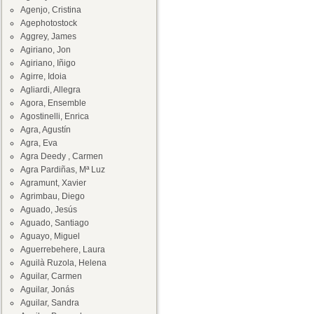
Agenjo, Cristina
Agephotostock
Aggrey, James
Agiriano, Jon
Agiriano, Iñigo
Agirre, Idoia
Agliardi, Allegra
Agora, Ensemble
Agostinelli, Enrica
Agra, Agustín
Agra, Eva
Agra Deedy , Carmen
Agra Pardiñas, Mª Luz
Agramunt, Xavier
Agrimbau, Diego
Aguado, Jesús
Aguado, Santiago
Aguayo, Miguel
Aguerrebehere, Laura
Aguilà Ruzola, Helena
Aguilar, Carmen
Aguilar, Jonás
Aguilar, Sandra