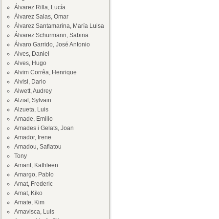
Álvarez Rilla, Lucía
Álvarez Salas, Omar
Álvarez Santamarina, María Luisa
Álvarez Schurmann, Sabina
Álvaro Garrido, José Antonio
Alves, Daniel
Alves, Hugo
Alvim Corrêa, Henrique
Alvisi, Dario
Alwett, Audrey
Alzial, Sylvain
Alzueta, Luis
Amade, Emilio
Amades i Gelats, Joan
Amador, Irene
Amadou, Safiatou
Tony
Amant, Kathleen
Amargo, Pablo
Amat, Frederic
Amat, Kiko
Amate, Kim
Amavisca, Luis