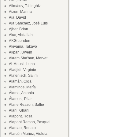
Aira, César
Aitmátov, Tchinghiz
Aizen, Marina
Aja, David
Aja Sánchez, José Luis
Ajhar, Brian
Akar, Abdallah
AKG London
Akiyama, Takayo
Akpan, Uwem
Akram Sha'ban, Mervet
Al-Mousli, Luna
Aladjidi, Virginie
Alafenisch, Salim
Alamán, Olga
Alaminos, María
Álamo, Antonio
Álamos , Pilar
Alane Reason, Sallie
Alani, Ghani
Alapont, Rosa
Alapont Ramon, Pasqual
Alarcao, Renato
Alarcón Muñoz, Violeta