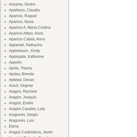
Aoyama, Gosho
Apablaza, Claudia
Aparicio, Raquel
Aparicio, Nuria
Aparicio A, María Cristina
Aparicio Alfaro, Nora
Aparicio Català, Anna
Appanah, Nathacha
Applebaum , Kirsty
Applegate, Katherine
Appollo
Aprile, Thierry
Apsley, Brenda
Aptekar, Devan
Aracil, Virginie
Aragno, Rachele
Aragón, Joaquín
Aragón, Emilio
Aragón Cavaller, Lola
Aragonés, Sergio
Aragonés, Luis
Elena
Araguz Castrodeza, Javier