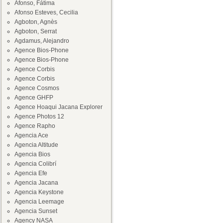
Afonso, Fátima
Afonso Esteves, Cecilia
Agboton, Agnès
Agboton, Serrat
Agdamus, Alejandro
Agence Bios-Phone
Agence Bios-Phone
Agence Corbis
Agence Corbis
Agence Cosmos
Agence GHFP
Agence Hoaqui Jacana Explorer
Agence Photos 12
Agence Rapho
Agencia Ace
Agencia Altitude
Agencia Bios
Agencia Colibrí
Agencia Efe
Agencia Jacana
Agencia Keystone
Agencia Leemage
Agencia Sunset
Agency NASA