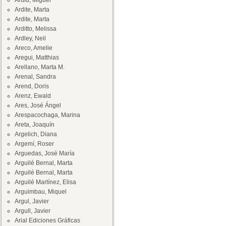
Ardid, Miguel
Ardite, Marta
Ardite, Marta
Arditto, Melissa
Ardley, Neil
Areco, Amelie
Aregui, Matthias
Arellano, Marta M.
Arenal, Sandra
Arend, Doris
Arenz, Ewald
Ares, José Ángel
Arespacochaga, Marina
Areta, Joaquín
Argelich, Diana
Argemí, Roser
Arguedas, José María
Arguilé Bernal, Marta
Arguilé Bernal, Marta
Arguilé Martínez, Elisa
Arguimbau, Miquel
Argul, Javier
Argull, Javier
Arial Ediciones Gráficas