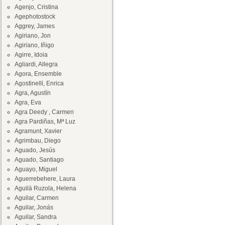
Agenjo, Cristina
Agephotostock
Aggrey, James
Agiriano, Jon
Agiriano, Iñigo
Agirre, Idoia
Agliardi, Allegra
Agora, Ensemble
Agostinelli, Enrica
Agra, Agustín
Agra, Eva
Agra Deedy , Carmen
Agra Pardiñas, Mª Luz
Agramunt, Xavier
Agrimbau, Diego
Aguado, Jesús
Aguado, Santiago
Aguayo, Miguel
Aguerrebehere, Laura
Aguilà Ruzola, Helena
Aguilar, Carmen
Aguilar, Jonás
Aguilar, Sandra