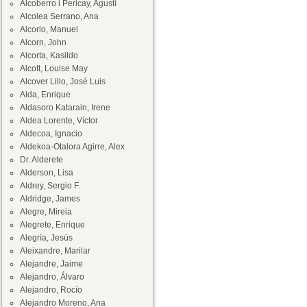
Alcoberro i Pericay, Agustí
Alcolea Serrano, Ana
Alcorlo, Manuel
Alcorn, John
Alcorta, Kasildo
Alcott, Louise May
Alcover Lillo, José Luis
Alda, Enrique
Aldasoro Katarain, Irene
Aldea Lorente, Víctor
Aldecoa, Ignacio
Aldekoa-Otalora Agirre, Alex
Dr. Alderete
Alderson, Lisa
Aldrey, Sergio F.
Aldridge, James
Alegre, Mireia
Alegrete, Enrique
Alegría, Jesús
Aleixandre, Marilar
Alejandre, Jaime
Alejandro, Álvaro
Alejandro, Rocío
Alejandro Moreno, Ana