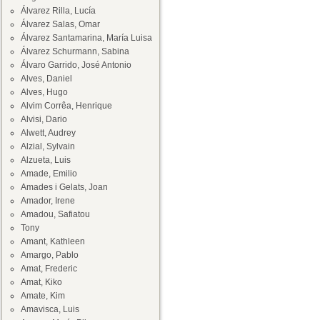
Álvarez Rilla, Lucía
Álvarez Salas, Omar
Álvarez Santamarina, María Luisa
Álvarez Schurmann, Sabina
Álvaro Garrido, José Antonio
Alves, Daniel
Alves, Hugo
Alvim Corrêa, Henrique
Alvisi, Dario
Alwett, Audrey
Alzial, Sylvain
Alzueta, Luis
Amade, Emilio
Amades i Gelats, Joan
Amador, Irene
Amadou, Safiatou
Tony
Amant, Kathleen
Amargo, Pablo
Amat, Frederic
Amat, Kiko
Amate, Kim
Amavisca, Luis