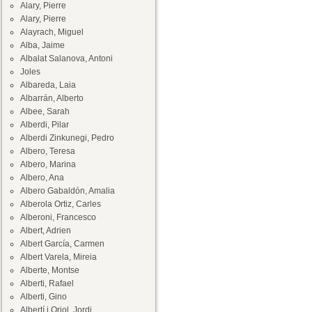
Alary, Pierre
Alary, Pierre
Alayrach, Miguel
Alba, Jaime
Albalat Salanova, Antoni
Joles
Albareda, Laia
Albarrán, Alberto
Albee, Sarah
Alberdi, Pilar
Alberdi Zinkunegi, Pedro
Albero, Teresa
Albero, Marina
Albero, Ana
Albero Gabaldón, Amalia
Alberola Ortiz, Carles
Alberoni, Francesco
Albert, Adrien
Albert García, Carmen
Albert Varela, Mireia
Alberte, Montse
Alberti, Rafael
Alberti, Gino
Albertí i Oriol, Jordi