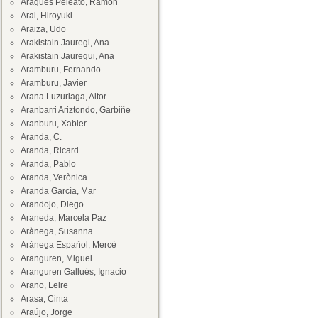
Aragüés Peleato, Ramón
Arai, Hiroyuki
Araiza, Udo
Arakistain Jauregi, Ana
Arakistain Jauregui, Ana
Aramburu, Fernando
Aramburu, Javier
Arana Luzuriaga, Aitor
Aranbarri Ariztondo, Garbiñe
Aranburu, Xabier
Aranda, C.
Aranda, Ricard
Aranda, Pablo
Aranda, Verònica
Aranda García, Mar
Arandojo, Diego
Araneda, Marcela Paz
Arànega, Susanna
Arànega Español, Mercè
Aranguren, Miguel
Aranguren Gallués, Ignacio
Arano, Leire
Arasa, Cinta
Araújo, Jorge