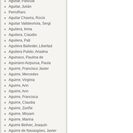
Aguilar, Pascual
Aguilar, Julián
PerroRaro
Aguilar Chavira, Rocío
Aguilar Valldeoriola, Sergi
Aguilera, Inma
Aguilera, Claudio
Aguilera, Pati
Aguilera Ballester, Libertad
Aguilera Pulido, Ariadna
Aguinaco, Paulina de
Aguiriano Aizpurua, Paula
Aguirre, Francisco Javier
Aguirre, Mercedes
Aguirre, Virginia
Aguirre, Ann
Aguirre, Ann
Aguirre, Francisca
Aguirre, Claudia
Aguirre, Zuriñe
Aguirre, Miryam
Aguirre, Marina
Aguirre Bellver, Joaquín
Aguirre de Navasgües, Javier