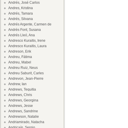
Andrés, José Carlos
Andres, Kristina
Andrés, Tamara
Andrés, Silvana
Andrés Argente, Carmen de
Andrès Font, Susana
Andrés Lleó, Ana
Andresco Kuraitis, Irene
Andresco Kuraitis, Laura
Andreson, Erik
Andreu, Fátima
Andreu, Mabel
Andreu Ruiz, Neus
Andreu Saburit, Carles
Andrevon, Jean-Pierre
Andrew, Ian
Andrews, Tequitia
Andrews, Chris
Andrews, Georgina
Andrews, Jesse
Andrews, Sandrine
Andrewson, Natalie
Andriamirado, Natacha
Andricaín, Sergio