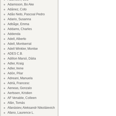
Adamsson, Bo Ake
Adánez, Coto
Adâo Neto, Pascoal Pedro
Adario, Susanna
Adbåge, Emma
Addams, Charles
Addenda
Adell, Alberto
Adell, Montserrat
Adell Winkler, Montse
ADES C.B.
Adillon Marsó, Dàlia
Adler, Kraig
Adler, Irene
Adón, Pilar
Adreani, Manuela
Adrià, Francesc
Aeneas, Gonzalo
Aertssen, Kristien
AF Venable, Colleen
Afán, Tomás
Afanásiev, Aleksandr Nikoláievich
Afano, Laurence L.