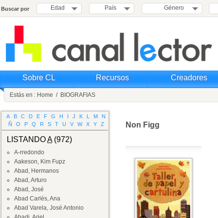
Edad
País
Género
Buscar por
Sobre CL
Recursos
Creadores
Estás en :
Home
/
BIOGRAFIAS
A
B
C
D
E
F
G
H
I
J
K
L
M
N
Non Figg
Ñ
O
P
Q
R
S
T
U
V
W
X
Y
Z
LISTANDO
A
(972)
A-rredondo
Aakeson, Kim Fupz
Abad, Hermanos
Abad, Arturo
Abad, José
Abad Carlés, Ana
Abad Varela, José Antonio
Abadi, Ariel