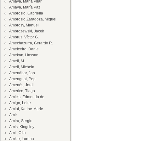
Amaya, María Pilar
Amaya, María Paz
Ambrosio, Gabriella
Ambrosio Zaragoza, Miguel
Ambrosy, Manuel
Ambrozewski, Jacek
Ambrus, Víctor G.
Amechazurra, Gerardo R.
Ameixeiro, Daniel
Amekan, Hassan
Ameli, M.
Ameli, Michela
Amenábar, Jon
Amengual, Pep
Amenós, Jordi
Americo, Tiago
Amicis, Edmondo de
Amigo, Leire
Amiot, Karine-Marie
Amir
Amira, Sergio
Amis, Kingsley
Amit, Ofra
Amkie, Lorena