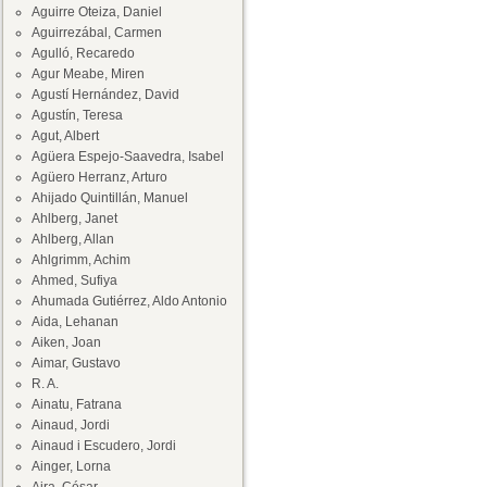
Aguirre Oteiza, Daniel
Aguirrezábal, Carmen
Agulló, Recaredo
Agur Meabe, Miren
Agustí Hernández, David
Agustín, Teresa
Agut, Albert
Agüera Espejo-Saavedra, Isabel
Agüero Herranz, Arturo
Ahijado Quintillán, Manuel
Ahlberg, Janet
Ahlberg, Allan
Ahlgrimm, Achim
Ahmed, Sufiya
Ahumada Gutiérrez, Aldo Antonio
Aida, Lehanan
Aiken, Joan
Aimar, Gustavo
R. A.
Ainatu, Fatrana
Ainaud, Jordi
Ainaud i Escudero, Jordi
Ainger, Lorna