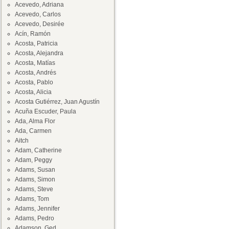
Acevedo, Adriana
Acevedo, Carlos
Acevedo, Desirée
Acín, Ramón
Acosta, Patricia
Acosta, Alejandra
Acosta, Matías
Acosta, Andrés
Acosta, Pablo
Acosta, Alicia
Acosta Gutiérrez, Juan Agustín
Acuña Escuder, Paula
Ada, Alma Flor
Ada, Carmen
Aitch
Adam, Catherine
Adam, Peggy
Adams, Susan
Adams, Simon
Adams, Steve
Adams, Tom
Adams, Jennifer
Adams, Pedro
Adamson, Ged