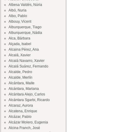
Albesa Valdés, Núria
Albó, Nuria
Albo, Pablo
Albouy, Vicent
Alburquerque, Tiago
Alburquerque, Nádia
Alca, Bárbara
Alçada, Isabel
Alcaina Pérez, Ana
Alcalá, Xavier
Alcalá Navarro, Xavier
Alcalá Suárez, Fernando
Alcalde, Pedro
Alcalde, Merlín
Alcántara, Maite
Alcántara, Mariana
Alcántara Alejo, Carlos
Alcántara Sgarbi, Ricardo
Alcaraz, Aurora
Alcatena, Enrique
Alcázar, Pablo
Alcázar Molero, Eugenia
Alcina Franch, José