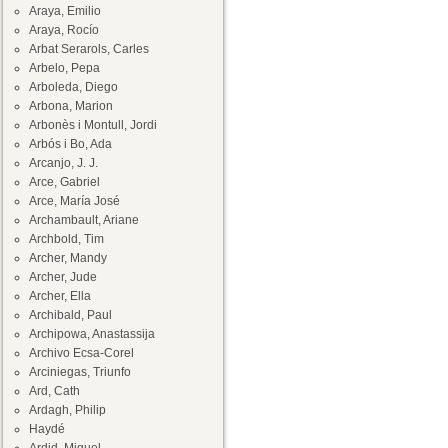
Araya, Emilio
Araya, Rocío
Arbat Serarols, Carles
Arbelo, Pepa
Arboleda, Diego
Arbona, Marion
Arbonès i Montull, Jordi
Arbós i Bo, Ada
Arcanjo, J. J.
Arce, Gabriel
Arce, María José
Archambault, Ariane
Archbold, Tim
Archer, Mandy
Archer, Jude
Archer, Ella
Archibald, Paul
Archipowa, Anastassija
Archivo Ecsa-Corel
Arciniegas, Triunfo
Ard, Cath
Ardagh, Philip
Haydé