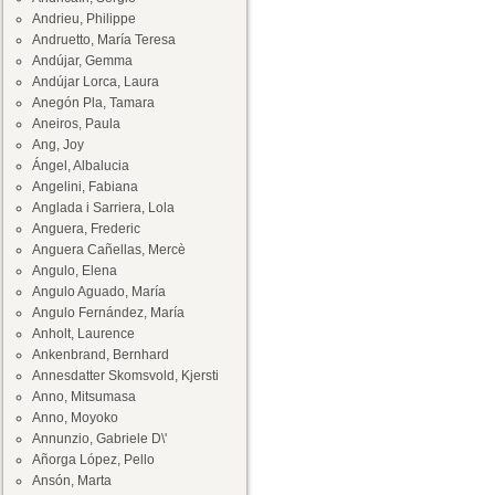
Andrieu, Philippe
Andruetto, María Teresa
Andújar, Gemma
Andújar Lorca, Laura
Anegón Pla, Tamara
Aneiros, Paula
Ang, Joy
Ángel, Albalucia
Angelini, Fabiana
Anglada i Sarriera, Lola
Anguera, Frederic
Anguera Cañellas, Mercè
Angulo, Elena
Angulo Aguado, María
Angulo Fernández, María
Anholt, Laurence
Ankenbrand, Bernhard
Annesdatter Skomsvold, Kjersti
Anno, Mitsumasa
Anno, Moyoko
Annunzio, Gabriele D\'
Añorga López, Pello
Ansón, Marta