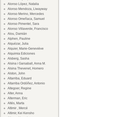
Alonso López, Natalia
Alonso Mendoza, Liwayway
Alonso Merino, Mercedes
Alonso Omeñaca, Samuel
Alonso Pimentel, Sara
Alonso Villaverde, Francisco
Alou, Damián
Alphen, Pauline
Alquézar, Julia
Alquier, Marie-Geneviève
Alquimia Ediciones
Alsberg, Sasha
Alsina i Garsaball, Anna M.
Alsina Thevenet, Homero
Alston, John
Altarriba, Eduard
Altarriba Ordóñez, Antonio
Altegoer, Regine
Alter, Anna
Alterman, Eric
Altés, Marta
Altimir , Mercé
Altimir, Kei Kensho