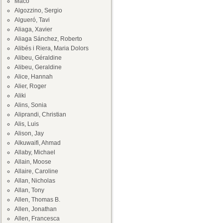
Maco
Algozzino, Sergio
Algueró, Tavi
Aliaga, Xavier
Aliaga Sánchez, Roberto
Alibés i Riera, Maria Dolors
Alibeu, Géraldine
Alibeu, Geraldine
Alice, Hannah
Alier, Roger
Aliki
Alins, Sonia
Aliprandi, Christian
Alis, Luis
Alison, Jay
Alkuwaifi, Ahmad
Allaby, Michael
Allain, Moose
Allaire, Caroline
Allan, Nicholas
Allan, Tony
Allen, Thomas B.
Allen, Jonathan
Allen, Francesca