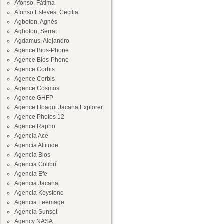
Afonso, Fátima
Afonso Esteves, Cecilia
Agboton, Agnès
Agboton, Serrat
Agdamus, Alejandro
Agence Bios-Phone
Agence Bios-Phone
Agence Corbis
Agence Corbis
Agence Cosmos
Agence GHFP
Agence Hoaqui Jacana Explorer
Agence Photos 12
Agence Rapho
Agencia Ace
Agencia Altitude
Agencia Bios
Agencia Colibrí
Agencia Efe
Agencia Jacana
Agencia Keystone
Agencia Leemage
Agencia Sunset
Agency NASA