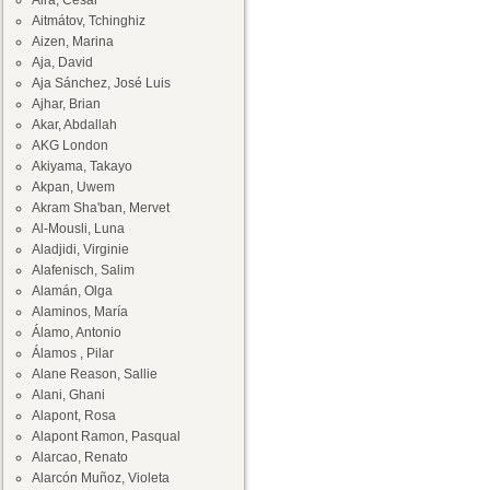
Aira, César
Aitmátov, Tchinghiz
Aizen, Marina
Aja, David
Aja Sánchez, José Luis
Ajhar, Brian
Akar, Abdallah
AKG London
Akiyama, Takayo
Akpan, Uwem
Akram Sha'ban, Mervet
Al-Mousli, Luna
Aladjidi, Virginie
Alafenisch, Salim
Alamán, Olga
Alaminos, María
Álamo, Antonio
Álamos , Pilar
Alane Reason, Sallie
Alani, Ghani
Alapont, Rosa
Alapont Ramon, Pasqual
Alarcao, Renato
Alarcón Muñoz, Violeta