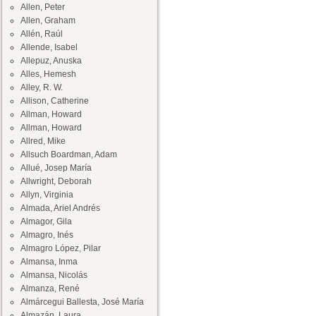
Allen, Peter
Allen, Graham
Allén, Raúl
Allende, Isabel
Allepuz, Anuska
Alles, Hemesh
Alley, R. W.
Allison, Catherine
Allman, Howard
Allman, Howard
Allred, Mike
Allsuch Boardman, Adam
Allué, Josep María
Allwright, Deborah
Allyn, Virginia
Almada, Ariel Andrés
Almagor, Gila
Almagro, Inés
Almagro López, Pilar
Almansa, Inma
Almansa, Nicolás
Almanza, René
Almárcegui Ballesta, José María
Almazán, Laura