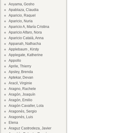
Aoyama, Gosho
Apablaza, Claudia
Aparicio, Raquel
Aparicio, Nuria
Aparicio A, María Cristina
Aparicio Alfaro, Nora
Aparicio Català, Anna
Appanah, Nathacha
Applebaum , Kirsty
Applegate, Katherine
Appollo
Aprile, Thierry
Apsley, Brenda
Aptekar, Devan
Aracil, Virginie
Aragno, Rachele
Aragón, Joaquín
Aragón, Emilio
Aragón Cavaller, Lola
Aragonés, Sergio
Aragonés, Luis
Elena
Araguz Castrodeza, Javier