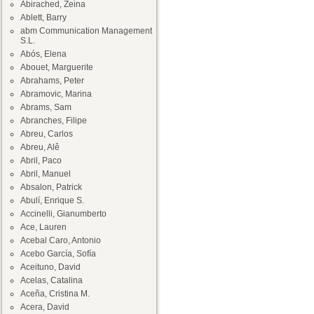
Abirached, Zeina
Ablett, Barry
abm Communication Management
S.L.
Abós, Elena
Abouet, Marguerite
Abrahams, Peter
Abramovic, Marina
Abrams, Sam
Abranches, Filipe
Abreu, Carlos
Abreu, Alê
Abril, Paco
Abril, Manuel
Absalon, Patrick
Abulí, Enrique S.
Accinelli, Gianumberto
Ace, Lauren
Acebal Caro, Antonio
Acebo García, Sofía
Aceituno, David
Acelas, Catalina
Aceña, Cristina M.
Acera, David