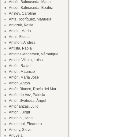
Ansón Balmaseda, Marta
Ansón Balmaseda, Beatriz
Anstey, Caroline
Anta Rodríguez, Manuela
Antczak, Kasia
Antelo, Marta
Antín, Estela
Antinori, Andrea
Antista, Paola
Antoine-Andersen, Véronique
Antolín Villota, Luisa
Antón, Rafael
Antón, Mauricio
Antón, María José
Anton, Anton
Antón Blanco, Rocío del Mar
Antón de Vez, Patricia
Antón Svoboda, Ángel
Antoñanzas, Julio
Antoni, Birgit
Antonini, Ilaria
Antonioni, Eleanora
Antony, Steve
Anuvela