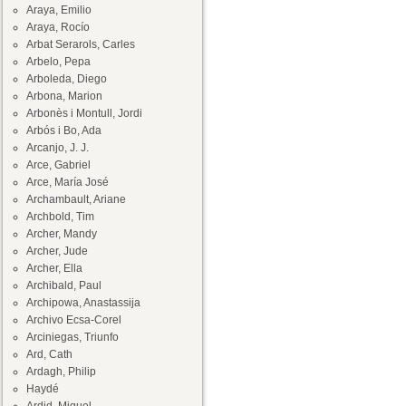
Araya, Emilio
Araya, Rocío
Arbat Serarols, Carles
Arbelo, Pepa
Arboleda, Diego
Arbona, Marion
Arbonès i Montull, Jordi
Arbós i Bo, Ada
Arcanjo, J. J.
Arce, Gabriel
Arce, María José
Archambault, Ariane
Archbold, Tim
Archer, Mandy
Archer, Jude
Archer, Ella
Archibald, Paul
Archipowa, Anastassija
Archivo Ecsa-Corel
Arciniegas, Triunfo
Ard, Cath
Ardagh, Philip
Haydé