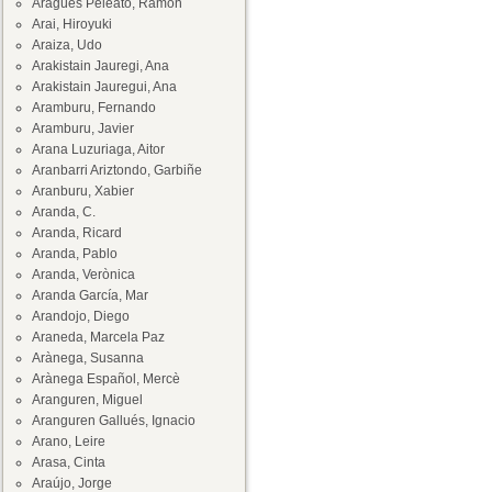
Aragüés Peleato, Ramón
Arai, Hiroyuki
Araiza, Udo
Arakistain Jauregi, Ana
Arakistain Jauregui, Ana
Aramburu, Fernando
Aramburu, Javier
Arana Luzuriaga, Aitor
Aranbarri Ariztondo, Garbiñe
Aranburu, Xabier
Aranda, C.
Aranda, Ricard
Aranda, Pablo
Aranda, Verònica
Aranda García, Mar
Arandojo, Diego
Araneda, Marcela Paz
Arànega, Susanna
Arànega Español, Mercè
Aranguren, Miguel
Aranguren Gallués, Ignacio
Arano, Leire
Arasa, Cinta
Araújo, Jorge