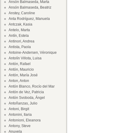
Ansón Balmaseda, Marta
Ansón Balmaseda, Beatriz
Anstey, Caroline
Anta Rodríguez, Manuela
Antczak, Kasia
Antelo, Marta
Antín, Estela
Antinori, Andrea
Antista, Paola
Antoine-Andersen, Véronique
Antolín Villota, Luisa
Antón, Rafael
Antón, Mauricio
Antón, María José
Anton, Anton
Antón Blanco, Rocío del Mar
Antón de Vez, Patricia
Antón Svoboda, Ángel
Antoñanzas, Julio
Antoni, Birgit
Antonini, Ilaria
Antonioni, Eleanora
Antony, Steve
Anuvela