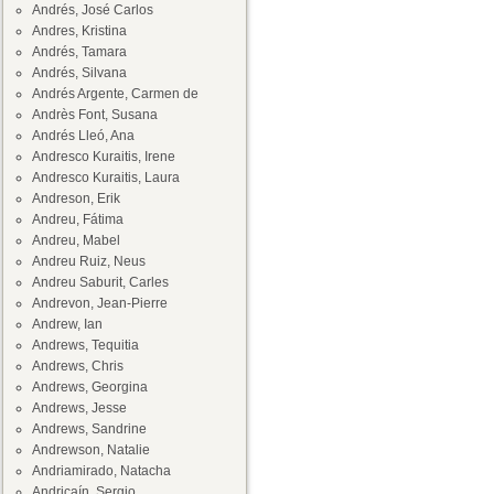
Andrés, José Carlos
Andres, Kristina
Andrés, Tamara
Andrés, Silvana
Andrés Argente, Carmen de
Andrès Font, Susana
Andrés Lleó, Ana
Andresco Kuraitis, Irene
Andresco Kuraitis, Laura
Andreson, Erik
Andreu, Fátima
Andreu, Mabel
Andreu Ruiz, Neus
Andreu Saburit, Carles
Andrevon, Jean-Pierre
Andrew, Ian
Andrews, Tequitia
Andrews, Chris
Andrews, Georgina
Andrews, Jesse
Andrews, Sandrine
Andrewson, Natalie
Andriamirado, Natacha
Andricaín, Sergio