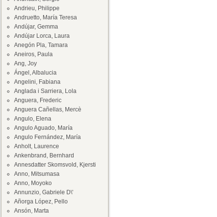
Andrieu, Philippe
Andruetto, María Teresa
Andújar, Gemma
Andújar Lorca, Laura
Anegón Pla, Tamara
Aneiros, Paula
Ang, Joy
Ángel, Albalucia
Angelini, Fabiana
Anglada i Sarriera, Lola
Anguera, Frederic
Anguera Cañellas, Mercè
Angulo, Elena
Angulo Aguado, María
Angulo Fernández, María
Anholt, Laurence
Ankenbrand, Bernhard
Annesdatter Skomsvold, Kjersti
Anno, Mitsumasa
Anno, Moyoko
Annunzio, Gabriele D\'
Añorga López, Pello
Ansón, Marta