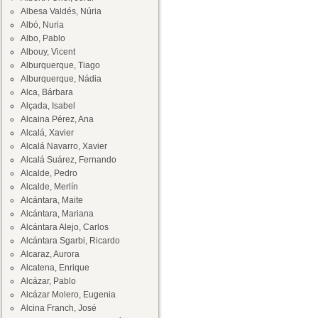
Albesa Valdés, Núria
Albó, Nuria
Albo, Pablo
Albouy, Vicent
Alburquerque, Tiago
Alburquerque, Nádia
Alca, Bárbara
Alçada, Isabel
Alcaina Pérez, Ana
Alcalá, Xavier
Alcalá Navarro, Xavier
Alcalá Suárez, Fernando
Alcalde, Pedro
Alcalde, Merlín
Alcántara, Maite
Alcántara, Mariana
Alcántara Alejo, Carlos
Alcántara Sgarbi, Ricardo
Alcaraz, Aurora
Alcatena, Enrique
Alcázar, Pablo
Alcázar Molero, Eugenia
Alcina Franch, José