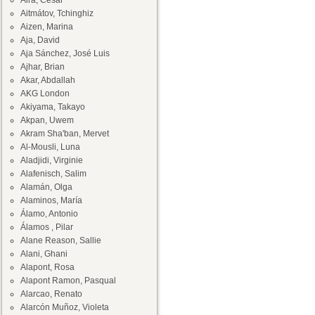
Aira, César
Aitmátov, Tchinghiz
Aizen, Marina
Aja, David
Aja Sánchez, José Luis
Ajhar, Brian
Akar, Abdallah
AKG London
Akiyama, Takayo
Akpan, Uwem
Akram Sha'ban, Mervet
Al-Mousli, Luna
Aladjidi, Virginie
Alafenisch, Salim
Alamán, Olga
Alaminos, María
Álamo, Antonio
Álamos , Pilar
Alane Reason, Sallie
Alani, Ghani
Alapont, Rosa
Alapont Ramon, Pasqual
Alarcao, Renato
Alarcón Muñoz, Violeta