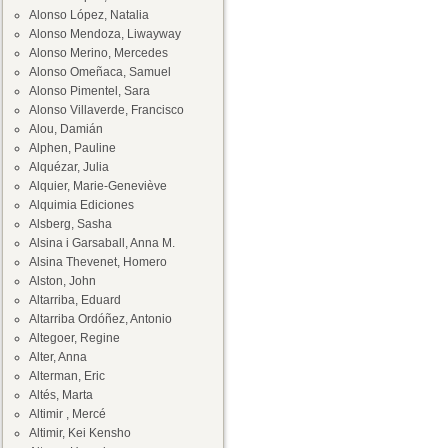
Alonso López, Natalia
Alonso Mendoza, Liwayway
Alonso Merino, Mercedes
Alonso Omeñaca, Samuel
Alonso Pimentel, Sara
Alonso Villaverde, Francisco
Alou, Damián
Alphen, Pauline
Alquézar, Julia
Alquier, Marie-Geneviève
Alquimia Ediciones
Alsberg, Sasha
Alsina i Garsaball, Anna M.
Alsina Thevenet, Homero
Alston, John
Altarriba, Eduard
Altarriba Ordóñez, Antonio
Altegoer, Regine
Alter, Anna
Alterman, Eric
Altés, Marta
Altimir , Mercé
Altimir, Kei Kensho