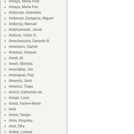
Amaya, María Pilar
Amaya, María Paz
Ambrosio, Gabriella
Ambrosio Zaragoza, Miguel
Ambrosy, Manuel
Ambrozewski, Jacek
Ambrus, Víctor G.
Amechazurra, Gerardo R.
Ameixeiro, Daniel
Amekan, Hassan
Ameli, M.
Ameli, Michela
Amenábar, Jon
Amengual, Pep
Amenós, Jordi
Americo, Tiago
Amicis, Edmondo de
Amigo, Leire
Amiot, Karine-Marie
Amir
Amira, Sergio
Amis, Kingsley
Amit, Ofra
Amkie, Lorena