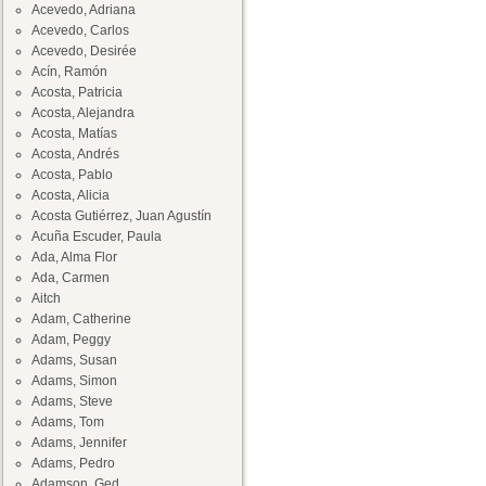
Acevedo, Adriana
Acevedo, Carlos
Acevedo, Desirée
Acín, Ramón
Acosta, Patricia
Acosta, Alejandra
Acosta, Matías
Acosta, Andrés
Acosta, Pablo
Acosta, Alicia
Acosta Gutiérrez, Juan Agustín
Acuña Escuder, Paula
Ada, Alma Flor
Ada, Carmen
Aitch
Adam, Catherine
Adam, Peggy
Adams, Susan
Adams, Simon
Adams, Steve
Adams, Tom
Adams, Jennifer
Adams, Pedro
Adamson, Ged