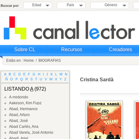
Edad
País
Género
Buscar por
Sobre CL
Recursos
Creadores
Estás en :
Home
/
BIOGRAFIAS
A
B
C
D
E
F
G
H
I
J
K
L
M
N
Cristina Sardà
Ñ
O
P
Q
R
S
T
U
V
W
X
Y
Z
LISTANDO
A
(972)
A-rredondo
Aakeson, Kim Fupz
Abad, Hermanos
Abad, Arturo
Abad, José
Abad Carlés, Ana
Abad Varela, José Antonio
Abadi, Ariel