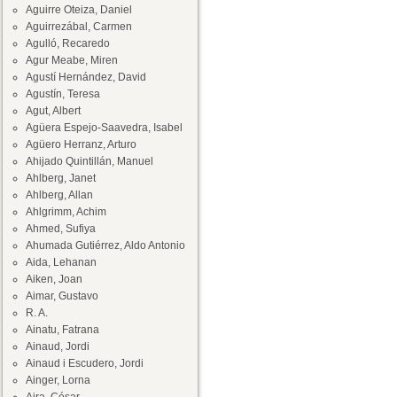
Aguirre Oteiza, Daniel
Aguirrezábal, Carmen
Agulló, Recaredo
Agur Meabe, Miren
Agustí Hernández, David
Agustín, Teresa
Agut, Albert
Agüera Espejo-Saavedra, Isabel
Agüero Herranz, Arturo
Ahijado Quintillán, Manuel
Ahlberg, Janet
Ahlberg, Allan
Ahlgrimm, Achim
Ahmed, Sufiya
Ahumada Gutiérrez, Aldo Antonio
Aida, Lehanan
Aiken, Joan
Aimar, Gustavo
R. A.
Ainatu, Fatrana
Ainaud, Jordi
Ainaud i Escudero, Jordi
Ainger, Lorna