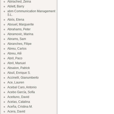
Abirached, Zeina
Ablett, Barry
abm Communication Management
S.L.
Abós, Elena
Abouet, Marguerite
Abrahams, Peter
Abramovic, Marina
Abrams, Sam
Abranches, Filipe
Abreu, Carlos
Abreu, Alê
Abril, Paco
Abril, Manuel
Absalon, Patrick
Abulí, Enrique S.
Accinelli, Gianumberto
Ace, Lauren
Acebal Caro, Antonio
Acebo García, Sofía
Aceituno, David
Acelas, Catalina
Aceña, Cristina M.
Acera, David