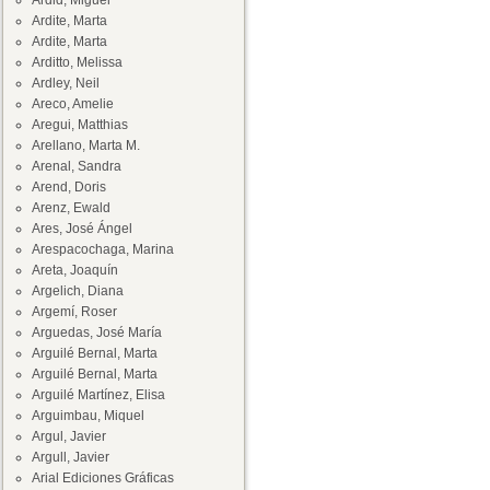
Ardid, Miguel
Ardite, Marta
Ardite, Marta
Arditto, Melissa
Ardley, Neil
Areco, Amelie
Aregui, Matthias
Arellano, Marta M.
Arenal, Sandra
Arend, Doris
Arenz, Ewald
Ares, José Ángel
Arespacochaga, Marina
Areta, Joaquín
Argelich, Diana
Argemí, Roser
Arguedas, José María
Arguilé Bernal, Marta
Arguilé Bernal, Marta
Arguilé Martínez, Elisa
Arguimbau, Miquel
Argul, Javier
Argull, Javier
Arial Ediciones Gráficas