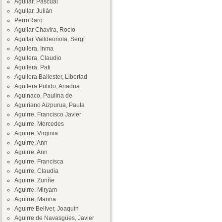
Aguilar, Pascual
Aguilar, Julián
PerroRaro
Aguilar Chavira, Rocío
Aguilar Valldeoriola, Sergi
Aguilera, Inma
Aguilera, Claudio
Aguilera, Pati
Aguilera Ballester, Libertad
Aguilera Pulido, Ariadna
Aguinaco, Paulina de
Aguiriano Aizpurua, Paula
Aguirre, Francisco Javier
Aguirre, Mercedes
Aguirre, Virginia
Aguirre, Ann
Aguirre, Ann
Aguirre, Francisca
Aguirre, Claudia
Aguirre, Zuriñe
Aguirre, Miryam
Aguirre, Marina
Aguirre Bellver, Joaquín
Aguirre de Navasgües, Javier