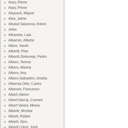
Alary, Pierre
Alary, Pierre
Alayrach, Miguel
Alba, Jaime
Albalat Salanova, Antoni
Joles
Albareda, Laia
Albarrán, Alberto
Albee, Sarah
Alberdi, Pilar
Alberdi Zinkunegi, Pedro
Albero, Teresa
Albero, Marina
Albero, Ana
Albero Gabaldón, Amalia
Alberola Ortiz, Carles
Alberoni, Francesco
Albert, Adrien
Albert García, Carmen
Albert Varela, Mireia
Alberte, Montse
Alberti, Rafael
Alberti, Gino
Albertí i Oriol, Jordi