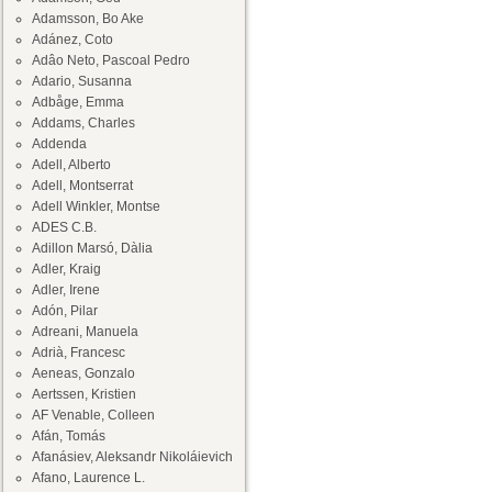
Adamsson, Bo Ake
Adánez, Coto
Adâo Neto, Pascoal Pedro
Adario, Susanna
Adbåge, Emma
Addams, Charles
Addenda
Adell, Alberto
Adell, Montserrat
Adell Winkler, Montse
ADES C.B.
Adillon Marsó, Dàlia
Adler, Kraig
Adler, Irene
Adón, Pilar
Adreani, Manuela
Adrià, Francesc
Aeneas, Gonzalo
Aertssen, Kristien
AF Venable, Colleen
Afán, Tomás
Afanásiev, Aleksandr Nikoláievich
Afano, Laurence L.