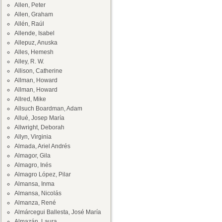
Allen, Peter
Allen, Graham
Allén, Raúl
Allende, Isabel
Allepuz, Anuska
Alles, Hemesh
Alley, R. W.
Allison, Catherine
Allman, Howard
Allman, Howard
Allred, Mike
Allsuch Boardman, Adam
Allué, Josep María
Allwright, Deborah
Allyn, Virginia
Almada, Ariel Andrés
Almagor, Gila
Almagro, Inés
Almagro López, Pilar
Almansa, Inma
Almansa, Nicolás
Almanza, René
Almárcegui Ballesta, José María
Almazán, Laura