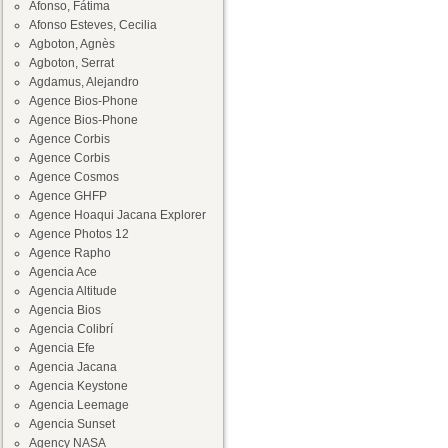
Afonso, Fátima
Afonso Esteves, Cecilia
Agboton, Agnès
Agboton, Serrat
Agdamus, Alejandro
Agence Bios-Phone
Agence Bios-Phone
Agence Corbis
Agence Corbis
Agence Cosmos
Agence GHFP
Agence Hoaqui Jacana Explorer
Agence Photos 12
Agence Rapho
Agencia Ace
Agencia Altitude
Agencia Bios
Agencia Colibrí
Agencia Efe
Agencia Jacana
Agencia Keystone
Agencia Leemage
Agencia Sunset
Agency NASA