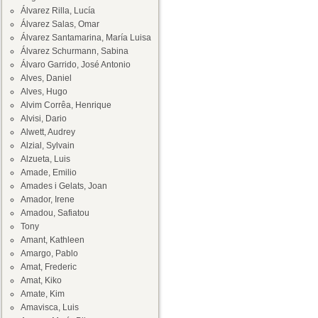
Álvarez Rilla, Lucía
Álvarez Salas, Omar
Álvarez Santamarina, María Luisa
Álvarez Schurmann, Sabina
Álvaro Garrido, José Antonio
Alves, Daniel
Alves, Hugo
Alvim Corrêa, Henrique
Alvisi, Dario
Alwett, Audrey
Alzial, Sylvain
Alzueta, Luis
Amade, Emilio
Amades i Gelats, Joan
Amador, Irene
Amadou, Safiatou
Tony
Amant, Kathleen
Amargo, Pablo
Amat, Frederic
Amat, Kiko
Amate, Kim
Amavisca, Luis