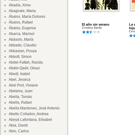
Abadía, Ximo
Abagnale, Maria
Ábalos, María Dolores
Ábalos, Rafael
El año sin verano
La 
Ábalos, Eugenia
Cristina Sardà
hijo
Cris
Abarca, Marisol
Abásolo, María
Abbado, Claudio
Abbasian, Pooya
Abbott, Simon
Abdel-Fattah, Randa
Abdel-Qadir, Ghazi
Abedi, Isabel
Abel, Jessica
Abel Prot, Viviane
Abeleira, Juan
Abella, Tomás
Abella, Rafael
Abella Mardones, José Antonio
Abello Collados, Andrea
Abeyà Lafontana, Elisabet
Abia, David
Abio, Carlos