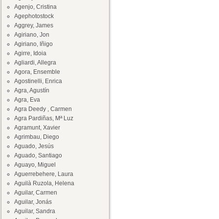
Agenjo, Cristina
Agephotostock
Aggrey, James
Agiriano, Jon
Agiriano, Iñigo
Agirre, Idoia
Agliardi, Allegra
Agora, Ensemble
Agostinelli, Enrica
Agra, Agustín
Agra, Eva
Agra Deedy , Carmen
Agra Pardiñas, Mª Luz
Agramunt, Xavier
Agrimbau, Diego
Aguado, Jesús
Aguado, Santiago
Aguayo, Miguel
Aguerrebehere, Laura
Aguilà Ruzola, Helena
Aguilar, Carmen
Aguilar, Jonás
Aguilar, Sandra