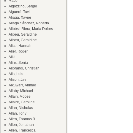
Maco
Algozzino, Sergio
Algueró, Tavi
Aliaga, Xavier
Aliaga Sánchez, Roberto
Alibés i Riera, Maria Dolors
Alibeu, Géraldine
Alibeu, Geraldine
Alice, Hannah
Alier, Roger
Aliki
Alins, Sonia
Aliprandi, Christian
Alis, Luis
Alison, Jay
Alkuwaifi, Ahmad
Allaby, Michael
Allain, Moose
Allaire, Caroline
Allan, Nicholas
Allan, Tony
Allen, Thomas B.
Allen, Jonathan
Allen, Francesca