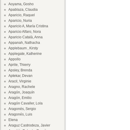
Aoyama, Gosho
Apablaza, Claudia
Aparicio, Raquel
Aparicio, Nuria
Aparicio A, María Cristina
Aparicio Alfaro, Nora
Aparicio Català, Anna
Appanah, Nathacha
Applebaum , Kirsty
Applegate, Katherine
Appollo
Aprile, Thierry
Apsley, Brenda
Aptekar, Devan
Aracil, Virginie
Aragno, Rachele
Aragón, Joaquín
Aragón, Emilio
Aragón Cavaller, Lola
Aragonés, Sergio
Aragonés, Luis
Elena
Araguz Castrodeza, Javier