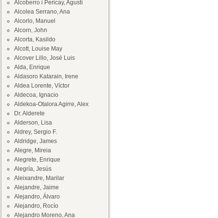
Alcoberro i Pericay, Agustí
Alcolea Serrano, Ana
Alcorlo, Manuel
Alcorn, John
Alcorta, Kasildo
Alcott, Louise May
Alcover Lillo, José Luis
Alda, Enrique
Aldasoro Katarain, Irene
Aldea Lorente, Víctor
Aldecoa, Ignacio
Aldekoa-Otalora Agirre, Alex
Dr. Alderete
Alderson, Lisa
Aldrey, Sergio F.
Aldridge, James
Alegre, Mireia
Alegrete, Enrique
Alegría, Jesús
Aleixandre, Marilar
Alejandre, Jaime
Alejandro, Álvaro
Alejandro, Rocío
Alejandro Moreno, Ana