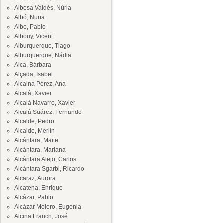
Albesa Valdés, Núria
Albó, Nuria
Albo, Pablo
Albouy, Vicent
Alburquerque, Tiago
Alburquerque, Nádia
Alca, Bárbara
Alçada, Isabel
Alcaina Pérez, Ana
Alcalá, Xavier
Alcalá Navarro, Xavier
Alcalá Suárez, Fernando
Alcalde, Pedro
Alcalde, Merlín
Alcántara, Maite
Alcántara, Mariana
Alcántara Alejo, Carlos
Alcántara Sgarbi, Ricardo
Alcaraz, Aurora
Alcatena, Enrique
Alcázar, Pablo
Alcázar Molero, Eugenia
Alcina Franch, José