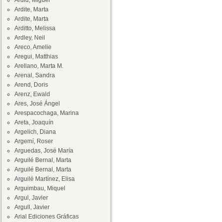
Ardid, Miguel
Ardite, Marta
Ardite, Marta
Arditto, Melissa
Ardley, Neil
Areco, Amelie
Aregui, Matthias
Arellano, Marta M.
Arenal, Sandra
Arend, Doris
Arenz, Ewald
Ares, José Ángel
Arespacochaga, Marina
Areta, Joaquín
Argelich, Diana
Argemí, Roser
Arguedas, José María
Arguilé Bernal, Marta
Arguilé Bernal, Marta
Arguilé Martínez, Elisa
Arguimbau, Miquel
Argul, Javier
Argull, Javier
Arial Ediciones Gráficas