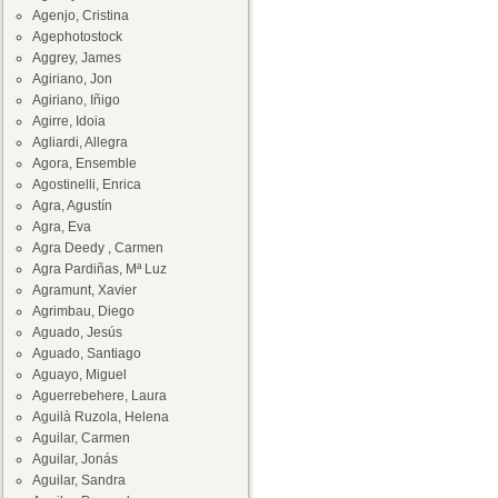
Agenjo, Cristina
Agephotostock
Aggrey, James
Agiriano, Jon
Agiriano, Iñigo
Agirre, Idoia
Agliardi, Allegra
Agora, Ensemble
Agostinelli, Enrica
Agra, Agustín
Agra, Eva
Agra Deedy , Carmen
Agra Pardiñas, Mª Luz
Agramunt, Xavier
Agrimbau, Diego
Aguado, Jesús
Aguado, Santiago
Aguayo, Miguel
Aguerrebehere, Laura
Aguilà Ruzola, Helena
Aguilar, Carmen
Aguilar, Jonás
Aguilar, Sandra