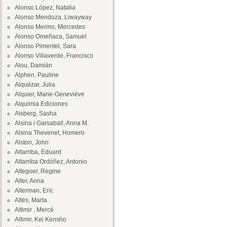
Alonso López, Natalia
Alonso Mendoza, Liwayway
Alonso Merino, Mercedes
Alonso Omeñaca, Samuel
Alonso Pimentel, Sara
Alonso Villaverde, Francisco
Alou, Damián
Alphen, Pauline
Alquézar, Julia
Alquier, Marie-Geneviève
Alquimia Ediciones
Alsberg, Sasha
Alsina i Garsaball, Anna M.
Alsina Thevenet, Homero
Alston, John
Altarriba, Eduard
Altarriba Ordóñez, Antonio
Altegoer, Regine
Alter, Anna
Alterman, Eric
Altés, Marta
Altimir , Mercé
Altimir, Kei Kensho