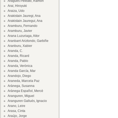
Aragüés Peleato, Ramón
Arai, Hiroyuki
Araiza, Udo
Arakistain Jauregi, Ana
Arakistain Jauregui, Ana
Aramburu, Fernando
Aramburu, Javier
Arana Luzuriaga, Aitor
Aranbarri Ariztondo, Garbiñe
Aranburu, Xabier
Aranda, C.
Aranda, Ricard
Aranda, Pablo
Aranda, Verònica
Aranda García, Mar
Arandojo, Diego
Araneda, Marcela Paz
Arànega, Susanna
Arànega Español, Mercè
Aranguren, Miguel
Aranguren Gallués, Ignacio
Arano, Leire
Arasa, Cinta
Araújo, Jorge