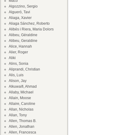
Maco
Algozzino, Sergio
Algueró, Tavi
Aliaga, Xavier
Aliaga Sánchez, Roberto
Alibés i Riera, Maria Dolors
Alibeu, Géraldine
Alibeu, Geraldine
Alice, Hannah
Alier, Roger
Aliki
Alins, Sonia
Aliprandi, Christian
Alis, Luis
Alison, Jay
Alkuwaifi, Ahmad
Allaby, Michael
Allain, Moose
Allaire, Caroline
Allan, Nicholas
Allan, Tony
Allen, Thomas B.
Allen, Jonathan
Allen, Francesca