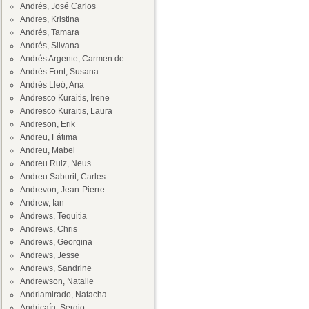
Andrés, José Carlos
Andres, Kristina
Andrés, Tamara
Andrés, Silvana
Andrés Argente, Carmen de
Andrès Font, Susana
Andrés Lleó, Ana
Andresco Kuraitis, Irene
Andresco Kuraitis, Laura
Andreson, Erik
Andreu, Fátima
Andreu, Mabel
Andreu Ruiz, Neus
Andreu Saburit, Carles
Andrevon, Jean-Pierre
Andrew, Ian
Andrews, Tequitia
Andrews, Chris
Andrews, Georgina
Andrews, Jesse
Andrews, Sandrine
Andrewson, Natalie
Andriamirado, Natacha
Andricaín, Sergio