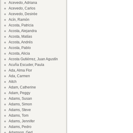
Acevedo, Adriana
Acevedo, Carlos
Acevedo, Desirée
Acín, Ramón
Acosta, Patricia
Acosta, Alejandra
Acosta, Matías
Acosta, Andrés
Acosta, Pablo
Acosta, Alicia
Acosta Gutiérrez, Juan Agustín
Acuña Escuder, Paula
Ada, Alma Flor
Ada, Carmen
Aitch
Adam, Catherine
Adam, Peggy
Adams, Susan
Adams, Simon
Adams, Steve
Adams, Tom
Adams, Jennifer
Adams, Pedro
Adamson, Ged