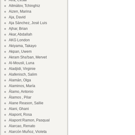
Aira, César
Aitmátov, Tchinghiz
Aizen, Marina
Aja, David
Aja Sánchez, José Luis
Ajhar, Brian
Akar, Abdallah
AKG London
Akiyama, Takayo
Akpan, Uwem
Akram Sha'ban, Mervet
Al-Mousli, Luna
Aladjidi, Virginie
Alafenisch, Salim
Alamán, Olga
Alaminos, María
Álamo, Antonio
Álamos , Pilar
Alane Reason, Sallie
Alani, Ghani
Alapont, Rosa
Alapont Ramon, Pasqual
Alarcao, Renato
Alarcón Muñoz, Violeta