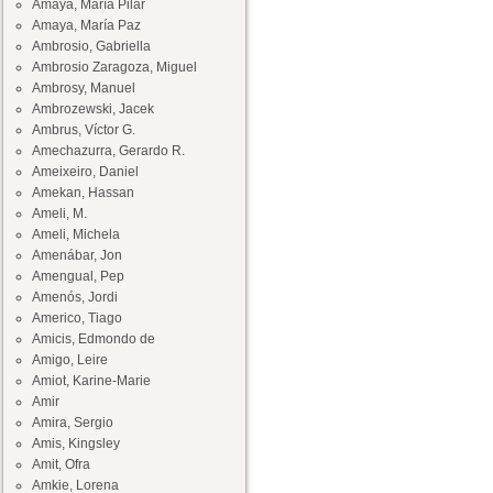
Amaya, María Pilar
Amaya, María Paz
Ambrosio, Gabriella
Ambrosio Zaragoza, Miguel
Ambrosy, Manuel
Ambrozewski, Jacek
Ambrus, Víctor G.
Amechazurra, Gerardo R.
Ameixeiro, Daniel
Amekan, Hassan
Ameli, M.
Ameli, Michela
Amenábar, Jon
Amengual, Pep
Amenós, Jordi
Americo, Tiago
Amicis, Edmondo de
Amigo, Leire
Amiot, Karine-Marie
Amir
Amira, Sergio
Amis, Kingsley
Amit, Ofra
Amkie, Lorena