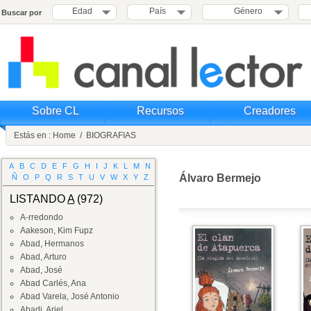
Edad
País
Género
Buscar por
Sobre CL
Recursos
Creadores
Estás en :
Home
/
BIOGRAFIAS
A
B
C
D
E
F
G
H
I
J
K
L
M
N
Álvaro Bermejo
Ñ
O
P
Q
R
S
T
U
V
W
X
Y
Z
LISTANDO
A
(972)
A-rredondo
Aakeson, Kim Fupz
Abad, Hermanos
Abad, Arturo
Abad, José
Abad Carlés, Ana
Abad Varela, José Antonio
Abadi, Ariel