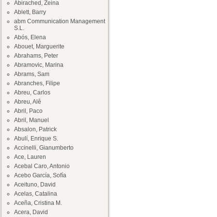
Abirached, Zeina
Ablett, Barry
abm Communication Management
S.L.
Abós, Elena
Abouet, Marguerite
Abrahams, Peter
Abramovic, Marina
Abrams, Sam
Abranches, Filipe
Abreu, Carlos
Abreu, Alê
Abril, Paco
Abril, Manuel
Absalon, Patrick
Abulí, Enrique S.
Accinelli, Gianumberto
Ace, Lauren
Acebal Caro, Antonio
Acebo García, Sofía
Aceituno, David
Acelas, Catalina
Aceña, Cristina M.
Acera, David