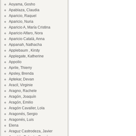
Aoyama, Gosho
Apablaza, Claudia
Aparicio, Raquel
Aparicio, Nuria
Aparicio A, María Cristina
Aparicio Alfaro, Nora
Aparicio Català, Anna
Appanah, Nathacha
Applebaum , Kirsty
Applegate, Katherine
Appollo
Aprile, Thierry
Apsley, Brenda
Aptekar, Devan
Aracil, Virginie
Aragno, Rachele
Aragón, Joaquín
Aragón, Emilio
Aragón Cavaller, Lola
Aragonés, Sergio
Aragonés, Luis
Elena
Araguz Castrodeza, Javier