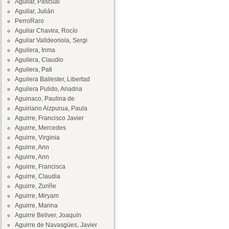
Aguilar, Pascual
Aguilar, Julián
PerroRaro
Aguilar Chavira, Rocío
Aguilar Valldeoriola, Sergi
Aguilera, Inma
Aguilera, Claudio
Aguilera, Pati
Aguilera Ballester, Libertad
Aguilera Pulido, Ariadna
Aguinaco, Paulina de
Aguiriano Aizpurua, Paula
Aguirre, Francisco Javier
Aguirre, Mercedes
Aguirre, Virginia
Aguirre, Ann
Aguirre, Ann
Aguirre, Francisca
Aguirre, Claudia
Aguirre, Zuriñe
Aguirre, Miryam
Aguirre, Marina
Aguirre Bellver, Joaquín
Aguirre de Navasgües, Javier