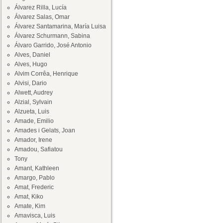
Álvarez Rilla, Lucía
Álvarez Salas, Omar
Álvarez Santamarina, María Luisa
Álvarez Schurmann, Sabina
Álvaro Garrido, José Antonio
Alves, Daniel
Alves, Hugo
Alvim Corrêa, Henrique
Alvisi, Dario
Alwett, Audrey
Alzial, Sylvain
Alzueta, Luis
Amade, Emilio
Amades i Gelats, Joan
Amador, Irene
Amadou, Safiatou
Tony
Amant, Kathleen
Amargo, Pablo
Amat, Frederic
Amat, Kiko
Amate, Kim
Amavisca, Luis