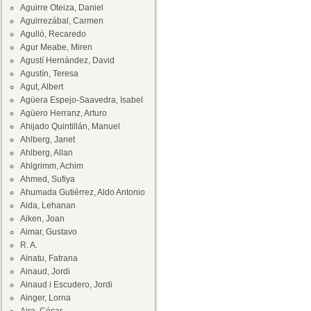
Aguirre Oteiza, Daniel
Aguirrezábal, Carmen
Agulló, Recaredo
Agur Meabe, Miren
Agustí Hernández, David
Agustín, Teresa
Agut, Albert
Agüera Espejo-Saavedra, Isabel
Agüero Herranz, Arturo
Ahijado Quintillán, Manuel
Ahlberg, Janet
Ahlberg, Allan
Ahlgrimm, Achim
Ahmed, Sufiya
Ahumada Gutiérrez, Aldo Antonio
Aida, Lehanan
Aiken, Joan
Aimar, Gustavo
R. A.
Ainatu, Fatrana
Ainaud, Jordi
Ainaud i Escudero, Jordi
Ainger, Lorna