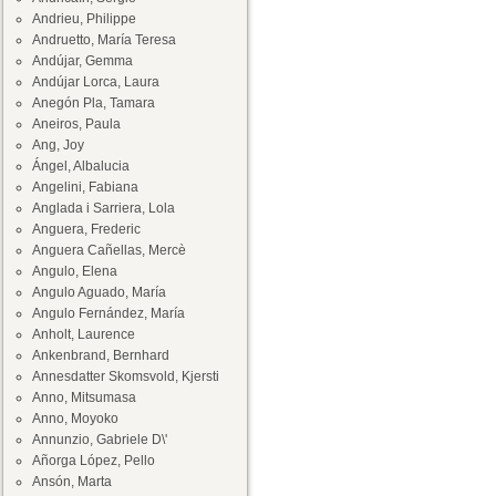
Andrieu, Philippe
Andruetto, María Teresa
Andújar, Gemma
Andújar Lorca, Laura
Anegón Pla, Tamara
Aneiros, Paula
Ang, Joy
Ángel, Albalucia
Angelini, Fabiana
Anglada i Sarriera, Lola
Anguera, Frederic
Anguera Cañellas, Mercè
Angulo, Elena
Angulo Aguado, María
Angulo Fernández, María
Anholt, Laurence
Ankenbrand, Bernhard
Annesdatter Skomsvold, Kjersti
Anno, Mitsumasa
Anno, Moyoko
Annunzio, Gabriele D\'
Añorga López, Pello
Ansón, Marta