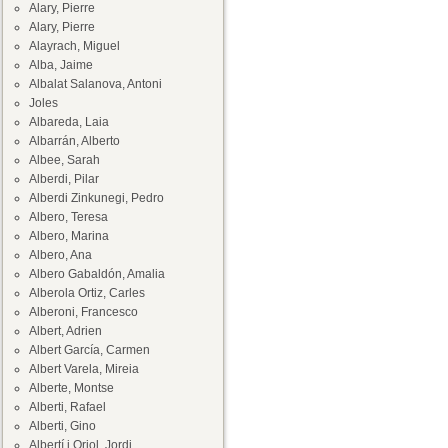
Alary, Pierre
Alary, Pierre
Alayrach, Miguel
Alba, Jaime
Albalat Salanova, Antoni
Joles
Albareda, Laia
Albarrán, Alberto
Albee, Sarah
Alberdi, Pilar
Alberdi Zinkunegi, Pedro
Albero, Teresa
Albero, Marina
Albero, Ana
Albero Gabaldón, Amalia
Alberola Ortiz, Carles
Alberoni, Francesco
Albert, Adrien
Albert García, Carmen
Albert Varela, Mireia
Alberte, Montse
Alberti, Rafael
Alberti, Gino
Albertí i Oriol, Jordi