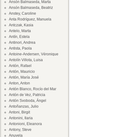
Ansón Balmaseda, Marta
Ansón Balmaseda, Beatriz
Anstey, Caroline
Anta Rodríguez, Manuela
Antczak, Kasia
Antelo, Marta
Antín, Estela
Antinori, Andrea
Antista, Paola
Antoine-Andersen, Véronique
Antolín Villota, Luisa
Antón, Rafael
Antón, Mauricio
Antón, María José
Anton, Anton
Antón Blanco, Rocío del Mar
Antón de Vez, Patricia
Antón Svoboda, Ángel
Antoñanzas, Julio
Antoni, Birgit
Antonini, Ilaria
Antonioni, Eleanora
Antony, Steve
Anuvela