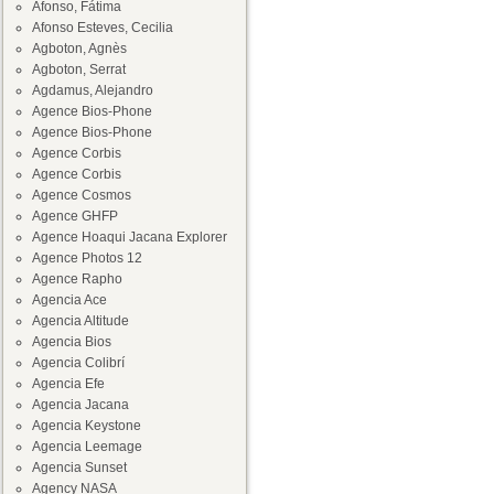
Afonso, Fátima
Afonso Esteves, Cecilia
Agboton, Agnès
Agboton, Serrat
Agdamus, Alejandro
Agence Bios-Phone
Agence Bios-Phone
Agence Corbis
Agence Corbis
Agence Cosmos
Agence GHFP
Agence Hoaqui Jacana Explorer
Agence Photos 12
Agence Rapho
Agencia Ace
Agencia Altitude
Agencia Bios
Agencia Colibrí
Agencia Efe
Agencia Jacana
Agencia Keystone
Agencia Leemage
Agencia Sunset
Agency NASA