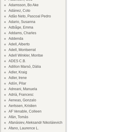
Adamsson, Bo Ake
Adánez, Coto
Adâo Neto, Pascoal Pedro
Adario, Susanna
Adbåge, Emma
Addams, Charles
Addenda
Adell, Alberto
Adell, Montserrat
Adell Winkler, Montse
ADES C.B.
Adillon Marsó, Dàlia
Adler, Kraig
Adler, Irene
Adón, Pilar
Adreani, Manuela
Adrià, Francesc
Aeneas, Gonzalo
Aertssen, Kristien
AF Venable, Colleen
Afán, Tomás
Afanásiev, Aleksandr Nikoláievich
Afano, Laurence L.