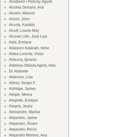
Alcoberro i Pericay, Agustí
Alcolea Serrano, Ana
Alcorlo, Manuel
Alcorn, John
Alcorta, Kasildo
Alcott, Louise May
Alcover Lillo, José Luis
Alda, Enrique
Aldasoro Katarain, Irene
Aldea Lorente, Víctor
Aldecoa, Ignacio
Aldekoa-Otalora Agirre, Alex
Dr. Alderete
Alderson, Lisa
Aldrey, Sergio F.
Aldridge, James
Alegre, Mireia
Alegrete, Enrique
Alegría, Jesús
Aleixandre, Marilar
Alejandre, Jaime
Alejandro, Álvaro
Alejandro, Rocío
Alejandro Moreno, Ana