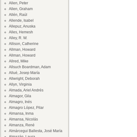
Allen, Peter
Allen, Graham
Allén, Raúl
Allende, Isabel
Allepuz, Anuska
Alles, Hemesh
Alley, R. W.
Allison, Catherine
Allman, Howard
Allman, Howard
Allred, Mike
Allsuch Boardman, Adam
Allué, Josep María
Allwright, Deborah
Allyn, Virginia
Almada, Ariel Andrés
Almagor, Gila
Almagro, Inés
Almagro López, Pilar
Almansa, Inma
Almansa, Nicolás
Almanza, René
Almárcegui Ballesta, José María
Almazán, Laura