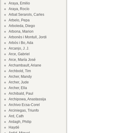
Araya, Emilio
Araya, Rocío
Arbat Serarols, Carles
Arbelo, Pepa
Arboleda, Diego
Arbona, Marion
Arbonès i Montull, Jordi
Arbós i Bo, Ada
Arcanjo, J. J.
Arce, Gabriel
Arce, María José
Archambault, Ariane
Archbold, Tim
Archer, Mandy
Archer, Jude
Archer, Ella
Archibald, Paul
Archipowa, Anastassija
Archivo Ecsa-Corel
Arciniegas, Triunfo
Ard, Cath
Ardagh, Philip
Haydé