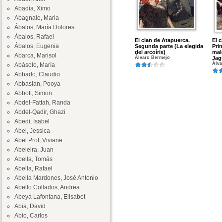
Abadía, Ximo
Abagnale, Maria
Ábalos, María Dolores
Ábalos, Rafael
El clan de Atapuerca.
El 
Ábalos, Eugenia
Segunda parte (La elegida
Pri
del arcoíris)
mal
Abarca, Marisol
Álvaro Bermejo
Jag
Álv
Abásolo, María
Abbado, Claudio
Abbasian, Pooya
Abbott, Simon
Abdel-Fattah, Randa
Abdel-Qadir, Ghazi
Abedi, Isabel
Abel, Jessica
Abel Prot, Viviane
Abeleira, Juan
Abella, Tomás
Abella, Rafael
Abella Mardones, José Antonio
Abello Collados, Andrea
Abeyà Lafontana, Elisabet
Abia, David
Abio, Carlos