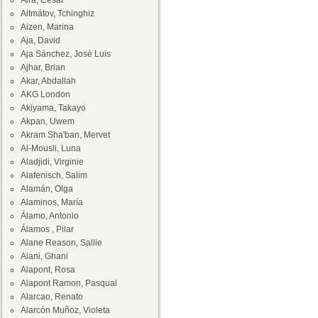
Aira, César
Aitmátov, Tchinghiz
Aizen, Marina
Aja, David
Aja Sánchez, José Luis
Ajhar, Brian
Akar, Abdallah
AKG London
Akiyama, Takayo
Akpan, Uwem
Akram Sha'ban, Mervet
Al-Mousli, Luna
Aladjidi, Virginie
Alafenisch, Salim
Alamán, Olga
Alaminos, María
Álamo, Antonio
Álamos , Pilar
Alane Reason, Sallie
Alani, Ghani
Alapont, Rosa
Alapont Ramon, Pasqual
Alarcao, Renato
Alarcón Muñoz, Violeta