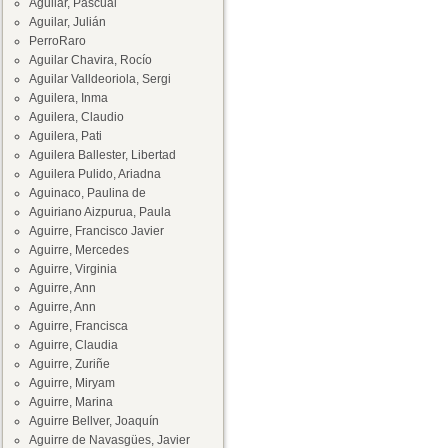
Aguilar, Pascual
Aguilar, Julián
PerroRaro
Aguilar Chavira, Rocío
Aguilar Valldeoriola, Sergi
Aguilera, Inma
Aguilera, Claudio
Aguilera, Pati
Aguilera Ballester, Libertad
Aguilera Pulido, Ariadna
Aguinaco, Paulina de
Aguiriano Aizpurua, Paula
Aguirre, Francisco Javier
Aguirre, Mercedes
Aguirre, Virginia
Aguirre, Ann
Aguirre, Ann
Aguirre, Francisca
Aguirre, Claudia
Aguirre, Zuriñe
Aguirre, Miryam
Aguirre, Marina
Aguirre Bellver, Joaquín
Aguirre de Navasgües, Javier