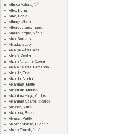
Albesa Valdés, Núria
Albó, Nuria
Albo, Pablo
Albouy, Vicent
Alburquerque, Tiago
Alburquerque, Nádia
Alca, Bárbara
Alçada, Isabel
Alcaina Pérez, Ana
Alcalá, Xavier
Alcalá Navarro, Xavier
Alcalá Suárez, Fernando
Alcalde, Pedro
Alcalde, Merlín
Alcántara, Maite
Alcántara, Mariana
Alcántara Alejo, Carlos
Alcántara Sgarbi, Ricardo
Alcaraz, Aurora
Alcatena, Enrique
Alcázar, Pablo
Alcázar Molero, Eugenia
Alcina Franch, José