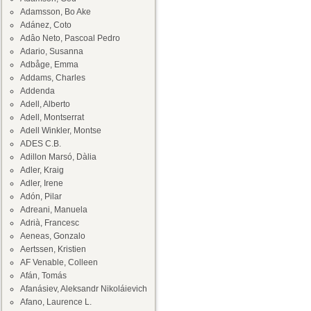
Adamsson, Bo Ake
Adánez, Coto
Adâo Neto, Pascoal Pedro
Adario, Susanna
Adbåge, Emma
Addams, Charles
Addenda
Adell, Alberto
Adell, Montserrat
Adell Winkler, Montse
ADES C.B.
Adillon Marsó, Dàlia
Adler, Kraig
Adler, Irene
Adón, Pilar
Adreani, Manuela
Adrià, Francesc
Aeneas, Gonzalo
Aertssen, Kristien
AF Venable, Colleen
Afán, Tomás
Afanásiev, Aleksandr Nikoláievich
Afano, Laurence L.