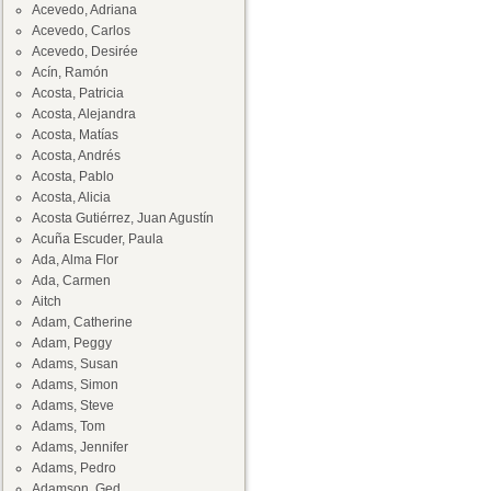
Acevedo, Adriana
Acevedo, Carlos
Acevedo, Desirée
Acín, Ramón
Acosta, Patricia
Acosta, Alejandra
Acosta, Matías
Acosta, Andrés
Acosta, Pablo
Acosta, Alicia
Acosta Gutiérrez, Juan Agustín
Acuña Escuder, Paula
Ada, Alma Flor
Ada, Carmen
Aitch
Adam, Catherine
Adam, Peggy
Adams, Susan
Adams, Simon
Adams, Steve
Adams, Tom
Adams, Jennifer
Adams, Pedro
Adamson, Ged