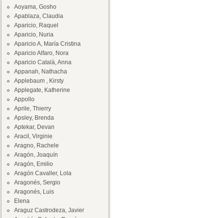
Aoyama, Gosho
Apablaza, Claudia
Aparicio, Raquel
Aparicio, Nuria
Aparicio A, María Cristina
Aparicio Alfaro, Nora
Aparicio Català, Anna
Appanah, Nathacha
Applebaum , Kirsty
Applegate, Katherine
Appollo
Aprile, Thierry
Apsley, Brenda
Aptekar, Devan
Aracil, Virginie
Aragno, Rachele
Aragón, Joaquín
Aragón, Emilio
Aragón Cavaller, Lola
Aragonés, Sergio
Aragonés, Luis
Elena
Araguz Castrodeza, Javier