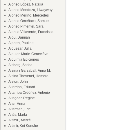
Alonso López, Natalia
Alonso Mendoza, Liwayway
Alonso Merino, Mercedes
Alonso Omeñaca, Samuel
Alonso Pimentel, Sara
Alonso Villaverde, Francisco
Alou, Damián
Alphen, Pauline
Alquézar, Julia
Alquier, Marie-Geneviève
Alquimia Ediciones
Alsberg, Sasha
Alsina i Garsaball, Anna M.
Alsina Thevenet, Homero
Alston, John
Altarriba, Eduard
Altarriba Ordóñez, Antonio
Altegoer, Regine
Alter, Anna
Alterman, Eric
Altés, Marta
Altimir , Mercé
Altimir, Kei Kensho