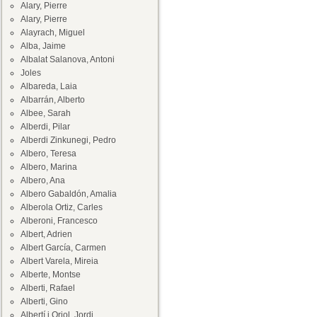
Alary, Pierre
Alary, Pierre
Alayrach, Miguel
Alba, Jaime
Albalat Salanova, Antoni
Joles
Albareda, Laia
Albarrán, Alberto
Albee, Sarah
Alberdi, Pilar
Alberdi Zinkunegi, Pedro
Albero, Teresa
Albero, Marina
Albero, Ana
Albero Gabaldón, Amalia
Alberola Ortiz, Carles
Alberoni, Francesco
Albert, Adrien
Albert García, Carmen
Albert Varela, Mireia
Alberte, Montse
Alberti, Rafael
Alberti, Gino
Albertí i Oriol, Jordi