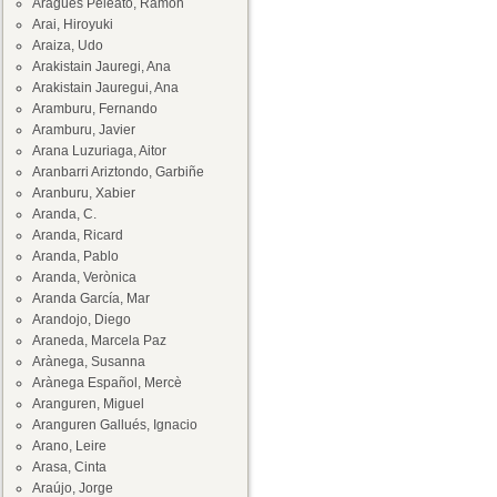
Aragüés Peleato, Ramón
Arai, Hiroyuki
Araiza, Udo
Arakistain Jauregi, Ana
Arakistain Jauregui, Ana
Aramburu, Fernando
Aramburu, Javier
Arana Luzuriaga, Aitor
Aranbarri Ariztondo, Garbiñe
Aranburu, Xabier
Aranda, C.
Aranda, Ricard
Aranda, Pablo
Aranda, Verònica
Aranda García, Mar
Arandojo, Diego
Araneda, Marcela Paz
Arànega, Susanna
Arànega Español, Mercè
Aranguren, Miguel
Aranguren Gallués, Ignacio
Arano, Leire
Arasa, Cinta
Araújo, Jorge