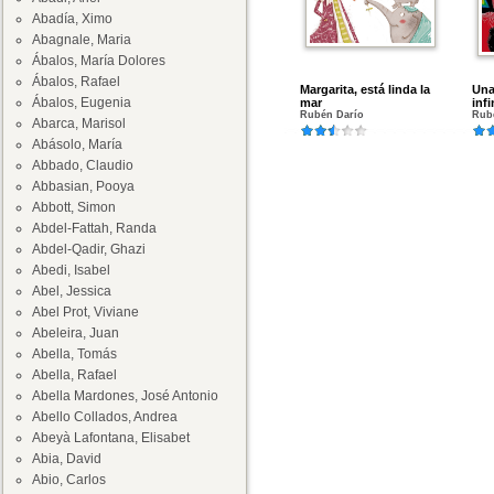
Abadía, Ximo
Abagnale, Maria
Ábalos, María Dolores
Ábalos, Rafael
Margarita, está linda la
Una
Ábalos, Eugenia
mar
infi
Rubén Darío
Rub
Abarca, Marisol
Abásolo, María
Abbado, Claudio
Abbasian, Pooya
Abbott, Simon
Abdel-Fattah, Randa
Abdel-Qadir, Ghazi
Abedi, Isabel
Abel, Jessica
Abel Prot, Viviane
Abeleira, Juan
Abella, Tomás
Abella, Rafael
Abella Mardones, José Antonio
Abello Collados, Andrea
Abeyà Lafontana, Elisabet
Abia, David
Abio, Carlos