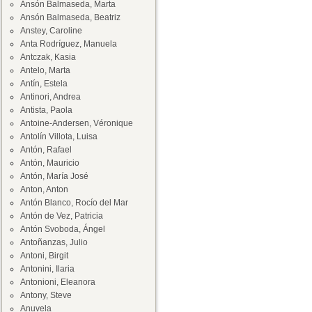
Ansón Balmaseda, Marta
Ansón Balmaseda, Beatriz
Anstey, Caroline
Anta Rodríguez, Manuela
Antczak, Kasia
Antelo, Marta
Antín, Estela
Antinori, Andrea
Antista, Paola
Antoine-Andersen, Véronique
Antolín Villota, Luisa
Antón, Rafael
Antón, Mauricio
Antón, María José
Anton, Anton
Antón Blanco, Rocío del Mar
Antón de Vez, Patricia
Antón Svoboda, Ángel
Antoñanzas, Julio
Antoni, Birgit
Antonini, Ilaria
Antonioni, Eleanora
Antony, Steve
Anuvela