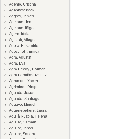
Agenjo, Cristina
Agephotostock
Aggrey, James
Agiriano, Jon
Agiriano, Iñigo
Agirre, Idoia
Agliardi, Allegra
Agora, Ensemble
Agostinelli, Enrica
Agra, Agustín
Agra, Eva
Agra Deedy , Carmen
Agra Pardiñas, Mª Luz
Agramunt, Xavier
Agrimbau, Diego
Aguado, Jesús
Aguado, Santiago
Aguayo, Miguel
Aguerrebehere, Laura
Aguilà Ruzola, Helena
Aguilar, Carmen
Aguilar, Jonás
Aguilar, Sandra