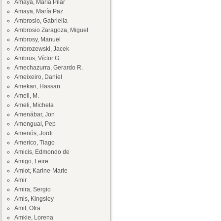
Amaya, María Pilar
Amaya, María Paz
Ambrosio, Gabriella
Ambrosio Zaragoza, Miguel
Ambrosy, Manuel
Ambrozewski, Jacek
Ambrus, Víctor G.
Amechazurra, Gerardo R.
Ameixeiro, Daniel
Amekan, Hassan
Ameli, M.
Ameli, Michela
Amenábar, Jon
Amengual, Pep
Amenós, Jordi
Americo, Tiago
Amicis, Edmondo de
Amigo, Leire
Amiot, Karine-Marie
Amir
Amira, Sergio
Amis, Kingsley
Amit, Ofra
Amkie, Lorena