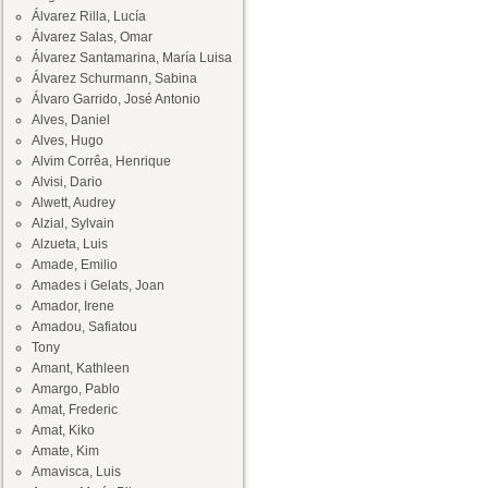
Álvarez Rilla, Lucía
Álvarez Salas, Omar
Álvarez Santamarina, María Luisa
Álvarez Schurmann, Sabina
Álvaro Garrido, José Antonio
Alves, Daniel
Alves, Hugo
Alvim Corrêa, Henrique
Alvisi, Dario
Alwett, Audrey
Alzial, Sylvain
Alzueta, Luis
Amade, Emilio
Amades i Gelats, Joan
Amador, Irene
Amadou, Safiatou
Tony
Amant, Kathleen
Amargo, Pablo
Amat, Frederic
Amat, Kiko
Amate, Kim
Amavisca, Luis