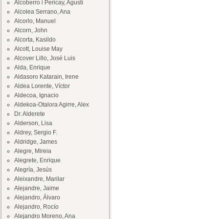
Alcoberro i Pericay, Agustí
Alcolea Serrano, Ana
Alcorlo, Manuel
Alcorn, John
Alcorta, Kasildo
Alcott, Louise May
Alcover Lillo, José Luis
Alda, Enrique
Aldasoro Katarain, Irene
Aldea Lorente, Víctor
Aldecoa, Ignacio
Aldekoa-Otalora Agirre, Alex
Dr. Alderete
Alderson, Lisa
Aldrey, Sergio F.
Aldridge, James
Alegre, Mireia
Alegrete, Enrique
Alegría, Jesús
Aleixandre, Marilar
Alejandre, Jaime
Alejandro, Álvaro
Alejandro, Rocío
Alejandro Moreno, Ana