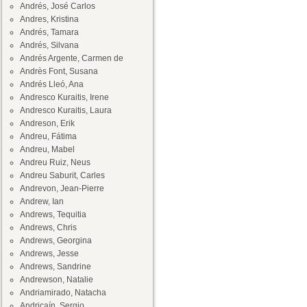
Andrés, José Carlos
Andres, Kristina
Andrés, Tamara
Andrés, Silvana
Andrés Argente, Carmen de
Andrès Font, Susana
Andrés Lleó, Ana
Andresco Kuraitis, Irene
Andresco Kuraitis, Laura
Andreson, Erik
Andreu, Fátima
Andreu, Mabel
Andreu Ruiz, Neus
Andreu Saburit, Carles
Andrevon, Jean-Pierre
Andrew, Ian
Andrews, Tequitia
Andrews, Chris
Andrews, Georgina
Andrews, Jesse
Andrews, Sandrine
Andrewson, Natalie
Andriamirado, Natacha
Andricaín, Sergio