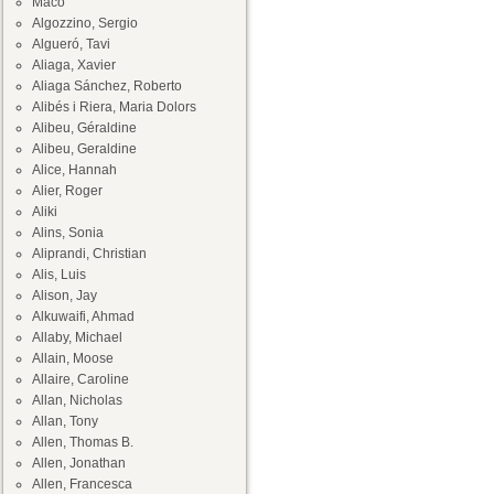
Maco
Algozzino, Sergio
Algueró, Tavi
Aliaga, Xavier
Aliaga Sánchez, Roberto
Alibés i Riera, Maria Dolors
Alibeu, Géraldine
Alibeu, Geraldine
Alice, Hannah
Alier, Roger
Aliki
Alins, Sonia
Aliprandi, Christian
Alis, Luis
Alison, Jay
Alkuwaifi, Ahmad
Allaby, Michael
Allain, Moose
Allaire, Caroline
Allan, Nicholas
Allan, Tony
Allen, Thomas B.
Allen, Jonathan
Allen, Francesca