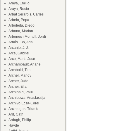
Araya, Emilio
Araya, Rocío
Arbat Serarols, Carles
Arbelo, Pepa
Arboleda, Diego
Arbona, Marion
Arbonès i Montull, Jordi
Arbós i Bo, Ada
Arcanjo, J. J.
Arce, Gabriel
Arce, María José
Archambault, Ariane
Archbold, Tim
Archer, Mandy
Archer, Jude
Archer, Ella
Archibald, Paul
Archipowa, Anastassija
Archivo Ecsa-Corel
Arciniegas, Triunfo
Ard, Cath
Ardagh, Philip
Haydé