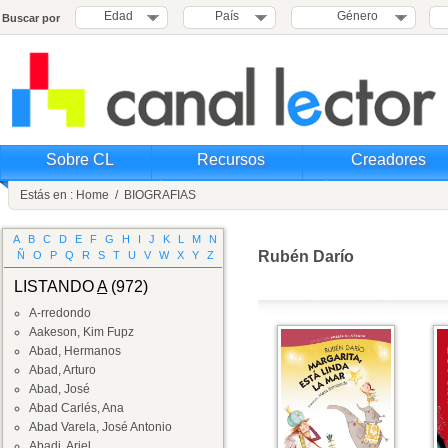
Edad
País
Género
Buscar por
Sobre CL
Recursos
Creadores
Estás en :
Home
/
BIOGRAFIAS
A
B
C
D
E
F
G
H
I
J
K
L
M
N
Rubén Darío
Ñ
O
P
Q
R
S
T
U
V
W
X
Y
Z
LISTANDO
A
(972)
A-rredondo
Aakeson, Kim Fupz
Abad, Hermanos
Abad, Arturo
Abad, José
Abad Carlés, Ana
Abad Varela, José Antonio
Abadi, Ariel