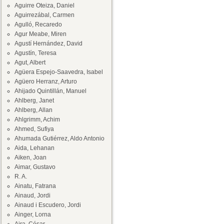
Aguirre Oteiza, Daniel
Aguirrezábal, Carmen
Agulló, Recaredo
Agur Meabe, Miren
Agustí Hernández, David
Agustín, Teresa
Agut, Albert
Agüera Espejo-Saavedra, Isabel
Agüero Herranz, Arturo
Ahijado Quintillán, Manuel
Ahlberg, Janet
Ahlberg, Allan
Ahlgrimm, Achim
Ahmed, Sufiya
Ahumada Gutiérrez, Aldo Antonio
Aida, Lehanan
Aiken, Joan
Aimar, Gustavo
R. A.
Ainatu, Fatrana
Ainaud, Jordi
Ainaud i Escudero, Jordi
Ainger, Lorna