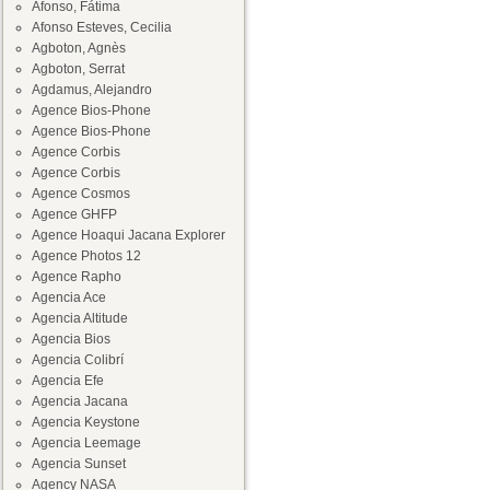
Afonso, Fátima
Afonso Esteves, Cecilia
Agboton, Agnès
Agboton, Serrat
Agdamus, Alejandro
Agence Bios-Phone
Agence Bios-Phone
Agence Corbis
Agence Corbis
Agence Cosmos
Agence GHFP
Agence Hoaqui Jacana Explorer
Agence Photos 12
Agence Rapho
Agencia Ace
Agencia Altitude
Agencia Bios
Agencia Colibrí
Agencia Efe
Agencia Jacana
Agencia Keystone
Agencia Leemage
Agencia Sunset
Agency NASA