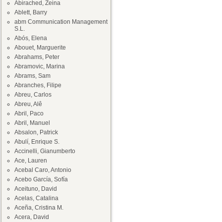
Abirached, Zeina
Ablett, Barry
abm Communication Management
S.L.
Abós, Elena
Abouet, Marguerite
Abrahams, Peter
Abramovic, Marina
Abrams, Sam
Abranches, Filipe
Abreu, Carlos
Abreu, Alê
Abril, Paco
Abril, Manuel
Absalon, Patrick
Abulí, Enrique S.
Accinelli, Gianumberto
Ace, Lauren
Acebal Caro, Antonio
Acebo García, Sofía
Aceituno, David
Acelas, Catalina
Aceña, Cristina M.
Acera, David