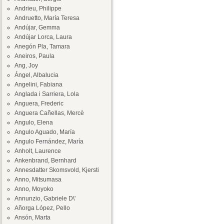
Andrieu, Philippe
Andruetto, María Teresa
Andújar, Gemma
Andújar Lorca, Laura
Anegón Pla, Tamara
Aneiros, Paula
Ang, Joy
Ángel, Albalucia
Angelini, Fabiana
Anglada i Sarriera, Lola
Anguera, Frederic
Anguera Cañellas, Mercè
Angulo, Elena
Angulo Aguado, María
Angulo Fernández, María
Anholt, Laurence
Ankenbrand, Bernhard
Annesdatter Skomsvold, Kjersti
Anno, Mitsumasa
Anno, Moyoko
Annunzio, Gabriele D\'
Añorga López, Pello
Ansón, Marta