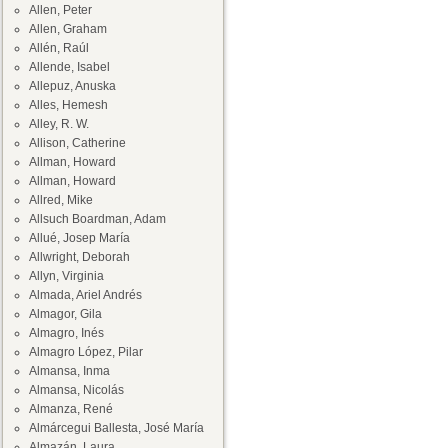
Allen, Peter
Allen, Graham
Allén, Raúl
Allende, Isabel
Allepuz, Anuska
Alles, Hemesh
Alley, R. W.
Allison, Catherine
Allman, Howard
Allman, Howard
Allred, Mike
Allsuch Boardman, Adam
Allué, Josep María
Allwright, Deborah
Allyn, Virginia
Almada, Ariel Andrés
Almagor, Gila
Almagro, Inés
Almagro López, Pilar
Almansa, Inma
Almansa, Nicolás
Almanza, René
Almárcegui Ballesta, José María
Almazán, Laura