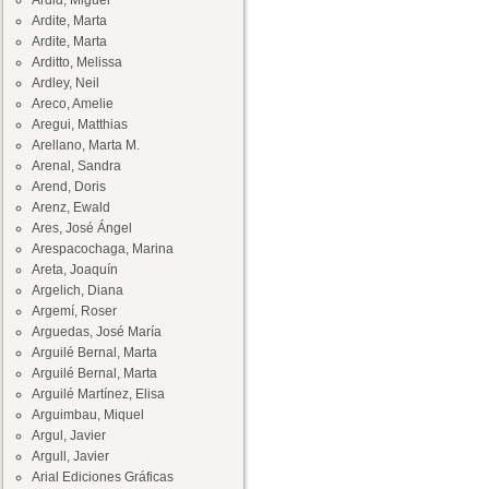
Ardid, Miguel
Ardite, Marta
Ardite, Marta
Arditto, Melissa
Ardley, Neil
Areco, Amelie
Aregui, Matthias
Arellano, Marta M.
Arenal, Sandra
Arend, Doris
Arenz, Ewald
Ares, José Ángel
Arespacochaga, Marina
Areta, Joaquín
Argelich, Diana
Argemí, Roser
Arguedas, José María
Arguilé Bernal, Marta
Arguilé Bernal, Marta
Arguilé Martínez, Elisa
Arguimbau, Miquel
Argul, Javier
Argull, Javier
Arial Ediciones Gráficas