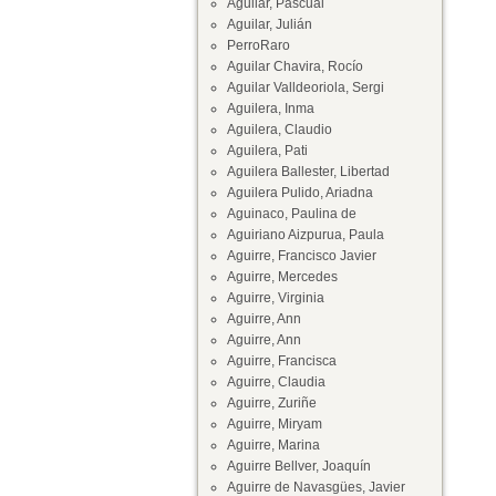
Aguilar, Pascual
Aguilar, Julián
PerroRaro
Aguilar Chavira, Rocío
Aguilar Valldeoriola, Sergi
Aguilera, Inma
Aguilera, Claudio
Aguilera, Pati
Aguilera Ballester, Libertad
Aguilera Pulido, Ariadna
Aguinaco, Paulina de
Aguiriano Aizpurua, Paula
Aguirre, Francisco Javier
Aguirre, Mercedes
Aguirre, Virginia
Aguirre, Ann
Aguirre, Ann
Aguirre, Francisca
Aguirre, Claudia
Aguirre, Zuriñe
Aguirre, Miryam
Aguirre, Marina
Aguirre Bellver, Joaquín
Aguirre de Navasgües, Javier