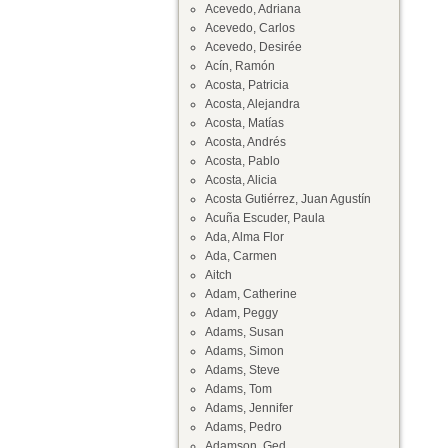
Acevedo, Adriana
Acevedo, Carlos
Acevedo, Desirée
Acín, Ramón
Acosta, Patricia
Acosta, Alejandra
Acosta, Matías
Acosta, Andrés
Acosta, Pablo
Acosta, Alicia
Acosta Gutiérrez, Juan Agustín
Acuña Escuder, Paula
Ada, Alma Flor
Ada, Carmen
Aitch
Adam, Catherine
Adam, Peggy
Adams, Susan
Adams, Simon
Adams, Steve
Adams, Tom
Adams, Jennifer
Adams, Pedro
Adamson, Ged