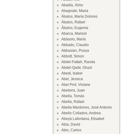
Abadía, Ximo
Abagnale, Maria
Ábalos, María Dolores
Ábalos, Rafael
Ábalos, Eugenia
Abarca, Marisol
Abásolo, María
Abbado, Claudio
Abbasian, Pooya
Abbott, Simon
Abdel-Fattah, Randa
Abdel-Qadir, Ghazi
Abedi, Isabel
Abel, Jessica
Abel Prot, Viviane
Abeleira, Juan
Abella, Tomás
Abella, Rafael
Abella Mardones, José Antonio
Abello Collados, Andrea
Abeyà Lafontana, Elisabet
Abia, David
Abio, Carlos