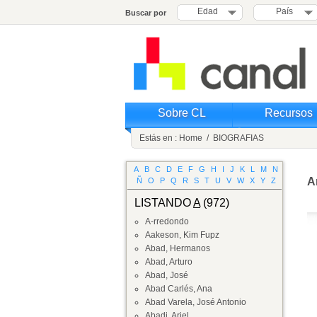
Edad
País
Buscar por
Sobre CL
Recursos
Estás en :
Home
/
BIOGRAFIAS
A
B
C
D
E
F
G
H
I
J
K
L
M
N
A
Ñ
O
P
Q
R
S
T
U
V
W
X
Y
Z
LISTANDO
A
(972)
A-rredondo
Aakeson, Kim Fupz
Abad, Hermanos
Abad, Arturo
Abad, José
Abad Carlés, Ana
Abad Varela, José Antonio
Abadi, Ariel