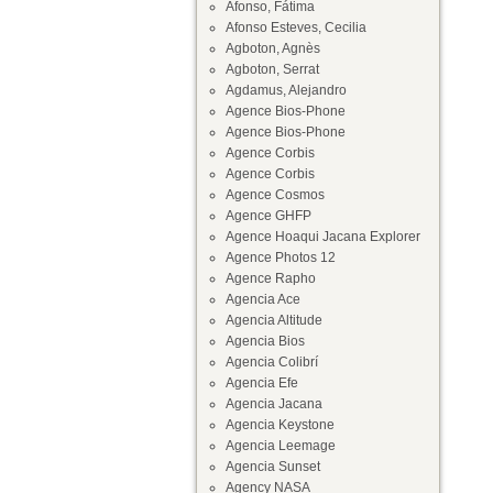
Afonso, Fátima
Afonso Esteves, Cecilia
Agboton, Agnès
Agboton, Serrat
Agdamus, Alejandro
Agence Bios-Phone
Agence Bios-Phone
Agence Corbis
Agence Corbis
Agence Cosmos
Agence GHFP
Agence Hoaqui Jacana Explorer
Agence Photos 12
Agence Rapho
Agencia Ace
Agencia Altitude
Agencia Bios
Agencia Colibrí
Agencia Efe
Agencia Jacana
Agencia Keystone
Agencia Leemage
Agencia Sunset
Agency NASA