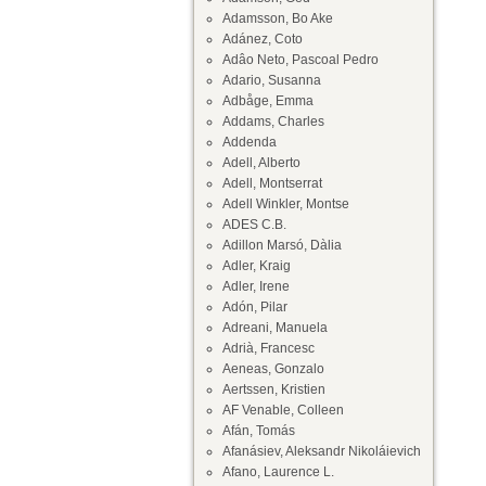
Adamsson, Bo Ake
Adánez, Coto
Adâo Neto, Pascoal Pedro
Adario, Susanna
Adbåge, Emma
Addams, Charles
Addenda
Adell, Alberto
Adell, Montserrat
Adell Winkler, Montse
ADES C.B.
Adillon Marsó, Dàlia
Adler, Kraig
Adler, Irene
Adón, Pilar
Adreani, Manuela
Adrià, Francesc
Aeneas, Gonzalo
Aertssen, Kristien
AF Venable, Colleen
Afán, Tomás
Afanásiev, Aleksandr Nikoláievich
Afano, Laurence L.