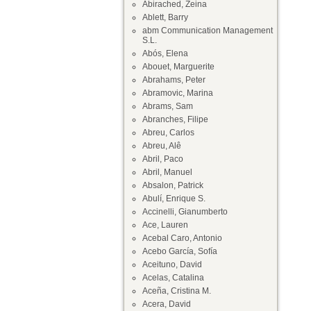
Abirached, Zeina
Ablett, Barry
abm Communication Management
S.L.
Abós, Elena
Abouet, Marguerite
Abrahams, Peter
Abramovic, Marina
Abrams, Sam
Abranches, Filipe
Abreu, Carlos
Abreu, Alê
Abril, Paco
Abril, Manuel
Absalon, Patrick
Abulí, Enrique S.
Accinelli, Gianumberto
Ace, Lauren
Acebal Caro, Antonio
Acebo García, Sofía
Aceituno, David
Acelas, Catalina
Aceña, Cristina M.
Acera, David