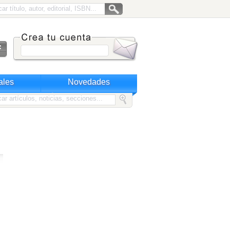
ales
Novedades