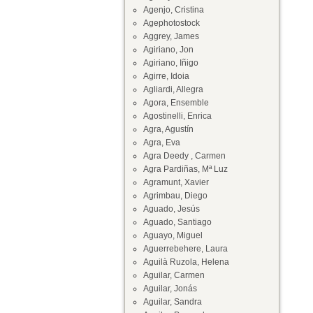
Agenjo, Cristina
Agephotostock
Aggrey, James
Agiriano, Jon
Agiriano, Iñigo
Agirre, Idoia
Agliardi, Allegra
Agora, Ensemble
Agostinelli, Enrica
Agra, Agustín
Agra, Eva
Agra Deedy , Carmen
Agra Pardiñas, Mª Luz
Agramunt, Xavier
Agrimbau, Diego
Aguado, Jesús
Aguado, Santiago
Aguayo, Miguel
Aguerrebehere, Laura
Aguilà Ruzola, Helena
Aguilar, Carmen
Aguilar, Jonás
Aguilar, Sandra