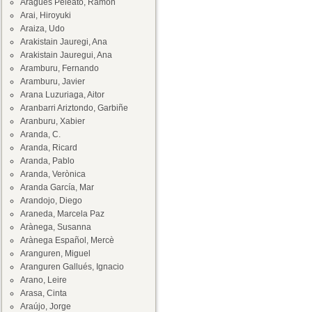
Aragüés Peleato, Ramón
Arai, Hiroyuki
Araiza, Udo
Arakistain Jauregi, Ana
Arakistain Jauregui, Ana
Aramburu, Fernando
Aramburu, Javier
Arana Luzuriaga, Aitor
Aranbarri Ariztondo, Garbiñe
Aranburu, Xabier
Aranda, C.
Aranda, Ricard
Aranda, Pablo
Aranda, Verònica
Aranda García, Mar
Arandojo, Diego
Araneda, Marcela Paz
Arànega, Susanna
Arànega Español, Mercè
Aranguren, Miguel
Aranguren Gallués, Ignacio
Arano, Leire
Arasa, Cinta
Araújo, Jorge