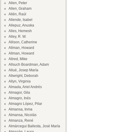
Allen, Peter
Allen, Graham
Allén, Raúl
Allende, Isabel
Allepuz, Anuska
Alles, Hemesh
Alley, R. W.
Allison, Catherine
Allman, Howard
Allman, Howard
Allred, Mike
Allsuch Boardman, Adam
Allué, Josep María
Allwright, Deborah
Allyn, Virginia
Almada, Ariel Andrés
Almagor, Gila
Almagro, Inés
Almagro López, Pilar
Almansa, Inma
Almansa, Nicolás
Almanza, René
Almárcegui Ballesta, José María
Almazán, Laura