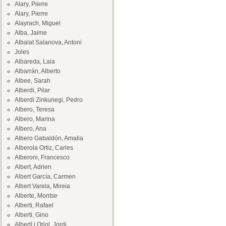
Alary, Pierre
Alary, Pierre
Alayrach, Miguel
Alba, Jaime
Albalat Salanova, Antoni
Joles
Albareda, Laia
Albarrán, Alberto
Albee, Sarah
Alberdi, Pilar
Alberdi Zinkunegi, Pedro
Albero, Teresa
Albero, Marina
Albero, Ana
Albero Gabaldón, Amalia
Alberola Ortiz, Carles
Alberoni, Francesco
Albert, Adrien
Albert García, Carmen
Albert Varela, Mireia
Alberte, Montse
Alberti, Rafael
Alberti, Gino
Albertí i Oriol, Jordi