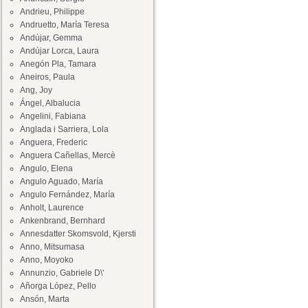
Andrieu, Philippe
Andruetto, María Teresa
Andújar, Gemma
Andújar Lorca, Laura
Anegón Pla, Tamara
Aneiros, Paula
Ang, Joy
Ángel, Albalucia
Angelini, Fabiana
Anglada i Sarriera, Lola
Anguera, Frederic
Anguera Cañellas, Mercè
Angulo, Elena
Angulo Aguado, María
Angulo Fernández, María
Anholt, Laurence
Ankenbrand, Bernhard
Annesdatter Skomsvold, Kjersti
Anno, Mitsumasa
Anno, Moyoko
Annunzio, Gabriele D\'
Añorga López, Pello
Ansón, Marta