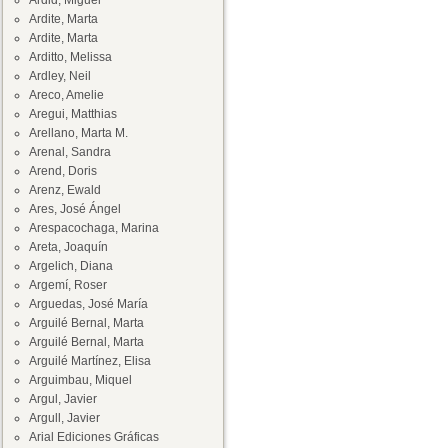
Ardid, Miguel
Ardite, Marta
Ardite, Marta
Arditto, Melissa
Ardley, Neil
Areco, Amelie
Aregui, Matthias
Arellano, Marta M.
Arenal, Sandra
Arend, Doris
Arenz, Ewald
Ares, José Ángel
Arespacochaga, Marina
Areta, Joaquín
Argelich, Diana
Argemí, Roser
Arguedas, José María
Arguilé Bernal, Marta
Arguilé Bernal, Marta
Arguilé Martínez, Elisa
Arguimbau, Miquel
Argul, Javier
Argull, Javier
Arial Ediciones Gráficas