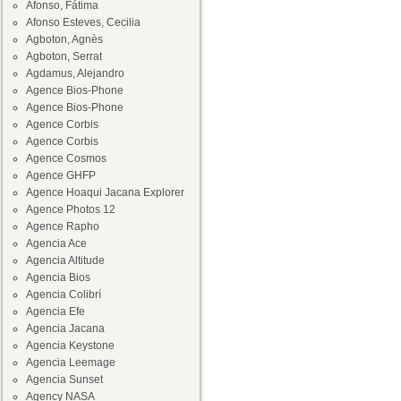
Afonso, Fátima
Afonso Esteves, Cecilia
Agboton, Agnès
Agboton, Serrat
Agdamus, Alejandro
Agence Bios-Phone
Agence Bios-Phone
Agence Corbis
Agence Corbis
Agence Cosmos
Agence GHFP
Agence Hoaqui Jacana Explorer
Agence Photos 12
Agence Rapho
Agencia Ace
Agencia Altitude
Agencia Bios
Agencia Colibrí
Agencia Efe
Agencia Jacana
Agencia Keystone
Agencia Leemage
Agencia Sunset
Agency NASA