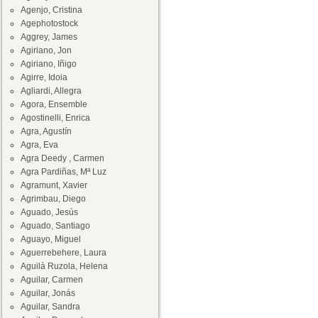
Agenjo, Cristina
Agephotostock
Aggrey, James
Agiriano, Jon
Agiriano, Iñigo
Agirre, Idoia
Agliardi, Allegra
Agora, Ensemble
Agostinelli, Enrica
Agra, Agustín
Agra, Eva
Agra Deedy , Carmen
Agra Pardiñas, Mª Luz
Agramunt, Xavier
Agrimbau, Diego
Aguado, Jesús
Aguado, Santiago
Aguayo, Miguel
Aguerrebehere, Laura
Aguilà Ruzola, Helena
Aguilar, Carmen
Aguilar, Jonás
Aguilar, Sandra