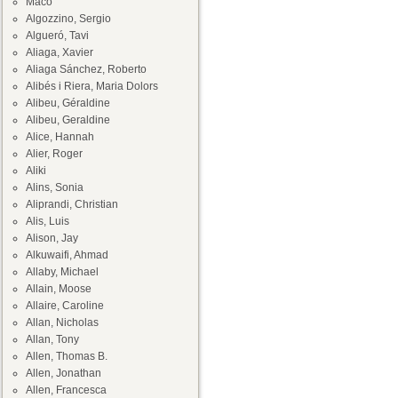
Maco
Algozzino, Sergio
Algueró, Tavi
Aliaga, Xavier
Aliaga Sánchez, Roberto
Alibés i Riera, Maria Dolors
Alibeu, Géraldine
Alibeu, Geraldine
Alice, Hannah
Alier, Roger
Aliki
Alins, Sonia
Aliprandi, Christian
Alis, Luis
Alison, Jay
Alkuwaifi, Ahmad
Allaby, Michael
Allain, Moose
Allaire, Caroline
Allan, Nicholas
Allan, Tony
Allen, Thomas B.
Allen, Jonathan
Allen, Francesca