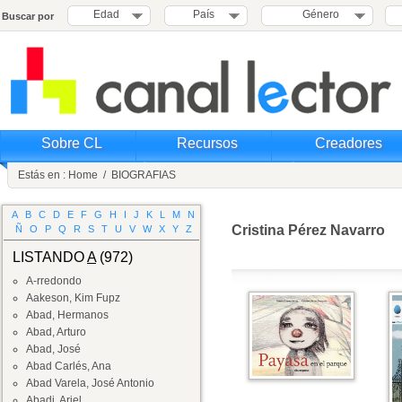
Edad
País
Género
Buscar por
Sobre CL
Recursos
Creadores
Estás en :
Home
/
BIOGRAFIAS
A
B
C
D
E
F
G
H
I
J
K
L
M
N
Cristina Pérez Navarro
Ñ
O
P
Q
R
S
T
U
V
W
X
Y
Z
LISTANDO
A
(972)
A-rredondo
Aakeson, Kim Fupz
Abad, Hermanos
Abad, Arturo
Abad, José
Abad Carlés, Ana
Abad Varela, José Antonio
Abadi, Ariel