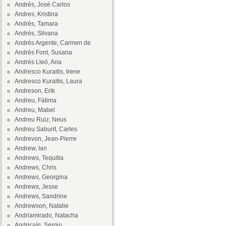
Andrés, José Carlos
Andres, Kristina
Andrés, Tamara
Andrés, Silvana
Andrés Argente, Carmen de
Andrès Font, Susana
Andrés Lleó, Ana
Andresco Kuraitis, Irene
Andresco Kuraitis, Laura
Andreson, Erik
Andreu, Fátima
Andreu, Mabel
Andreu Ruiz, Neus
Andreu Saburit, Carles
Andrevon, Jean-Pierre
Andrew, Ian
Andrews, Tequitia
Andrews, Chris
Andrews, Georgina
Andrews, Jesse
Andrews, Sandrine
Andrewson, Natalie
Andriamirado, Natacha
Andricaín, Sergio