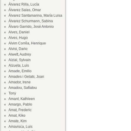
Álvarez Rilla, Lucía
Álvarez Salas, Omar
Álvarez Santamarina, María Luisa
Álvarez Schurmann, Sabina
Álvaro Garrido, José Antonio
Alves, Daniel
Alves, Hugo
Alvim Corrêa, Henrique
Alvisi, Dario
Alwett, Audrey
Alzial, Sylvain
Alzueta, Luis
Amade, Emilio
Amades i Gelats, Joan
Amador, Irene
Amadou, Safiatou
Tony
Amant, Kathleen
Amargo, Pablo
Amat, Frederic
Amat, Kiko
Amate, Kim
Amavisca, Luis