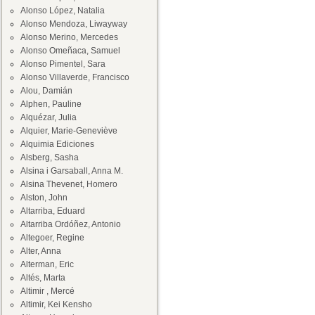
Alonso López, Natalia
Alonso Mendoza, Liwayway
Alonso Merino, Mercedes
Alonso Omeñaca, Samuel
Alonso Pimentel, Sara
Alonso Villaverde, Francisco
Alou, Damián
Alphen, Pauline
Alquézar, Julia
Alquier, Marie-Geneviève
Alquimia Ediciones
Alsberg, Sasha
Alsina i Garsaball, Anna M.
Alsina Thevenet, Homero
Alston, John
Altarriba, Eduard
Altarriba Ordóñez, Antonio
Altegoer, Regine
Alter, Anna
Alterman, Eric
Altés, Marta
Altimir , Mercé
Altimir, Kei Kensho