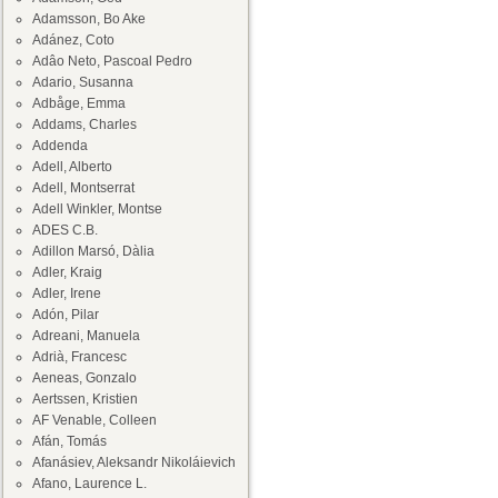
Adamsson, Bo Ake
Adánez, Coto
Adâo Neto, Pascoal Pedro
Adario, Susanna
Adbåge, Emma
Addams, Charles
Addenda
Adell, Alberto
Adell, Montserrat
Adell Winkler, Montse
ADES C.B.
Adillon Marsó, Dàlia
Adler, Kraig
Adler, Irene
Adón, Pilar
Adreani, Manuela
Adrià, Francesc
Aeneas, Gonzalo
Aertssen, Kristien
AF Venable, Colleen
Afán, Tomás
Afanásiev, Aleksandr Nikoláievich
Afano, Laurence L.