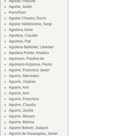
Aguilar, Pascual
Aguilar, Julián
PerroRaro
Aguilar Chavira, Rocío
Aguilar Valldeoriola, Sergi
Aguilera, Inma
Aguilera, Claudio
Aguilera, Pati
Aguilera Ballester, Libertad
Aguilera Pulido, Ariadna
Aguinaco, Paulina de
Aguiriano Aizpurua, Paula
Aguirre, Francisco Javier
Aguirre, Mercedes
Aguirre, Virginia
Aguirre, Ann
Aguirre, Ann
Aguirre, Francisca
Aguirre, Claudia
Aguirre, Zuriñe
Aguirre, Miryam
Aguirre, Marina
Aguirre Bellver, Joaquín
Aguirre de Navasgües, Javier