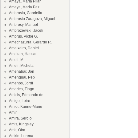
Amaya, María Pilar
Amaya, María Paz
Ambrosio, Gabriella
Ambrosio Zaragoza, Miguel
Ambrosy, Manuel
Ambrozewski, Jacek
Ambrus, Víctor G.
Amechazurra, Gerardo R.
Ameixeiro, Daniel
Amekan, Hassan
Ameli, M.
Ameli, Michela
Amenábar, Jon
Amengual, Pep
Amenós, Jordi
Americo, Tiago
Amicis, Edmondo de
Amigo, Leire
Amiot, Karine-Marie
Amir
Amira, Sergio
Amis, Kingsley
Amit, Ofra
Amkie, Lorena