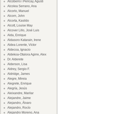
Alcoberro i Pericay, Agustí
Alcolea Serrano, Ana
Alcorlo, Manuel
Alcorn, John
Alcorta, Kasildo
Alcott, Louise May
Alcover Lillo, José Luis
Alda, Enrique
Aldasoro Katarain, Irene
Aldea Lorente, Víctor
Aldecoa, Ignacio
Aldekoa-Otalora Agirre, Alex
Dr. Alderete
Alderson, Lisa
Aldrey, Sergio F.
Aldridge, James
Alegre, Mireia
Alegrete, Enrique
Alegría, Jesús
Aleixandre, Marilar
Alejandre, Jaime
Alejandro, Álvaro
Alejandro, Rocío
Alejandro Moreno, Ana