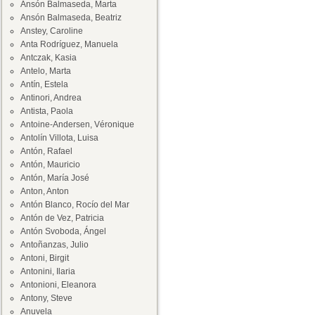
Ansón Balmaseda, Marta
Ansón Balmaseda, Beatriz
Anstey, Caroline
Anta Rodríguez, Manuela
Antczak, Kasia
Antelo, Marta
Antín, Estela
Antinori, Andrea
Antista, Paola
Antoine-Andersen, Véronique
Antolín Villota, Luisa
Antón, Rafael
Antón, Mauricio
Antón, María José
Anton, Anton
Antón Blanco, Rocío del Mar
Antón de Vez, Patricia
Antón Svoboda, Ángel
Antoñanzas, Julio
Antoni, Birgit
Antonini, Ilaria
Antonioni, Eleanora
Antony, Steve
Anuvela