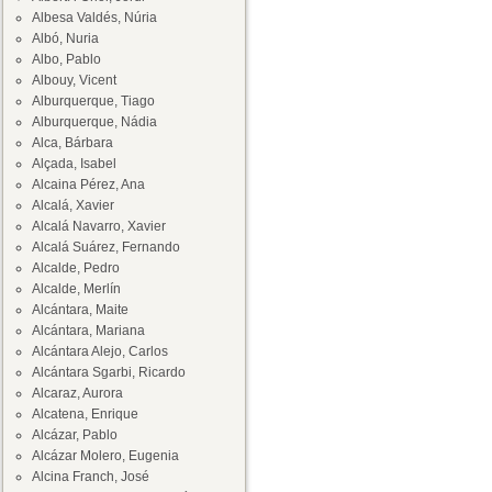
Albesa Valdés, Núria
Albó, Nuria
Albo, Pablo
Albouy, Vicent
Alburquerque, Tiago
Alburquerque, Nádia
Alca, Bárbara
Alçada, Isabel
Alcaina Pérez, Ana
Alcalá, Xavier
Alcalá Navarro, Xavier
Alcalá Suárez, Fernando
Alcalde, Pedro
Alcalde, Merlín
Alcántara, Maite
Alcántara, Mariana
Alcántara Alejo, Carlos
Alcántara Sgarbi, Ricardo
Alcaraz, Aurora
Alcatena, Enrique
Alcázar, Pablo
Alcázar Molero, Eugenia
Alcina Franch, José