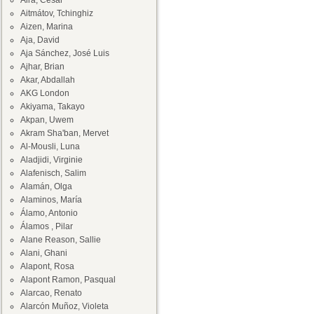
Aira, César
Aitmátov, Tchinghiz
Aizen, Marina
Aja, David
Aja Sánchez, José Luis
Ajhar, Brian
Akar, Abdallah
AKG London
Akiyama, Takayo
Akpan, Uwem
Akram Sha'ban, Mervet
Al-Mousli, Luna
Aladjidi, Virginie
Alafenisch, Salim
Alamán, Olga
Alaminos, María
Álamo, Antonio
Álamos , Pilar
Alane Reason, Sallie
Alani, Ghani
Alapont, Rosa
Alapont Ramon, Pasqual
Alarcao, Renato
Alarcón Muñoz, Violeta