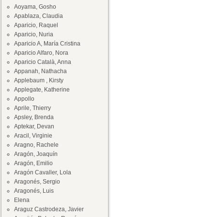
Aoyama, Gosho
Apablaza, Claudia
Aparicio, Raquel
Aparicio, Nuria
Aparicio A, María Cristina
Aparicio Alfaro, Nora
Aparicio Català, Anna
Appanah, Nathacha
Applebaum , Kirsty
Applegate, Katherine
Appollo
Aprile, Thierry
Apsley, Brenda
Aptekar, Devan
Aracil, Virginie
Aragno, Rachele
Aragón, Joaquín
Aragón, Emilio
Aragón Cavaller, Lola
Aragonés, Sergio
Aragonés, Luis
Elena
Araguz Castrodeza, Javier