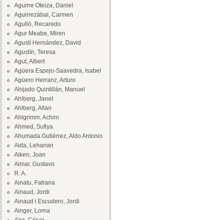
Aguirre Oteiza, Daniel
Aguirrezábal, Carmen
Agulló, Recaredo
Agur Meabe, Miren
Agustí Hernández, David
Agustín, Teresa
Agut, Albert
Agüera Espejo-Saavedra, Isabel
Agüero Herranz, Arturo
Ahijado Quintillán, Manuel
Ahlberg, Janet
Ahlberg, Allan
Ahlgrimm, Achim
Ahmed, Sufiya
Ahumada Gutiérrez, Aldo Antonio
Aida, Lehanan
Aiken, Joan
Aimar, Gustavo
R. A.
Ainatu, Fatrana
Ainaud, Jordi
Ainaud i Escudero, Jordi
Ainger, Lorna