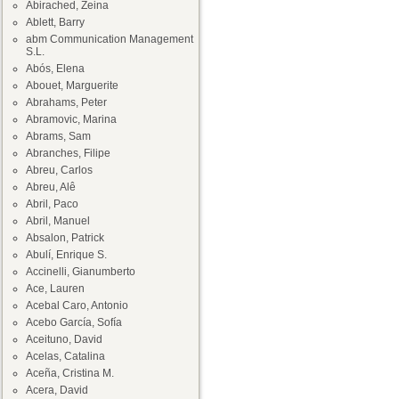
Abirached, Zeina
Ablett, Barry
abm Communication Management
S.L.
Abós, Elena
Abouet, Marguerite
Abrahams, Peter
Abramovic, Marina
Abrams, Sam
Abranches, Filipe
Abreu, Carlos
Abreu, Alê
Abril, Paco
Abril, Manuel
Absalon, Patrick
Abulí, Enrique S.
Accinelli, Gianumberto
Ace, Lauren
Acebal Caro, Antonio
Acebo García, Sofía
Aceituno, David
Acelas, Catalina
Aceña, Cristina M.
Acera, David