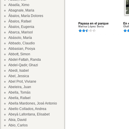
Abadía, Ximo
Abagnale, Maria
Ábalos, María Dolores
Ábalos, Rafael
Payasa en el parque
En 
Ábalos, Eugenia
Marisa López Soria
Olal
Abarca, Marisol
Abásolo, María
Abbado, Claudio
Abbasian, Pooya
Abbott, Simon
Abdel-Fattah, Randa
Abdel-Qadir, Ghazi
Abedi, Isabel
Abel, Jessica
Abel Prot, Viviane
Abeleira, Juan
Abella, Tomás
Abella, Rafael
Abella Mardones, José Antonio
Abello Collados, Andrea
Abeyà Lafontana, Elisabet
Abia, David
Abio, Carlos