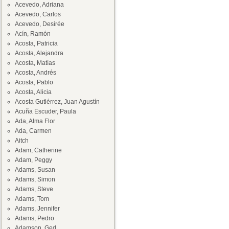
Acevedo, Adriana
Acevedo, Carlos
Acevedo, Desirée
Acín, Ramón
Acosta, Patricia
Acosta, Alejandra
Acosta, Matías
Acosta, Andrés
Acosta, Pablo
Acosta, Alicia
Acosta Gutiérrez, Juan Agustín
Acuña Escuder, Paula
Ada, Alma Flor
Ada, Carmen
Aitch
Adam, Catherine
Adam, Peggy
Adams, Susan
Adams, Simon
Adams, Steve
Adams, Tom
Adams, Jennifer
Adams, Pedro
Adamson, Ged