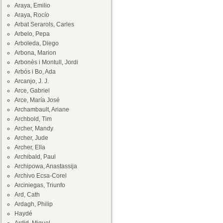
Araya, Emilio
Araya, Rocío
Arbat Serarols, Carles
Arbelo, Pepa
Arboleda, Diego
Arbona, Marion
Arbonès i Montull, Jordi
Arbós i Bo, Ada
Arcanjo, J. J.
Arce, Gabriel
Arce, María José
Archambault, Ariane
Archbold, Tim
Archer, Mandy
Archer, Jude
Archer, Ella
Archibald, Paul
Archipowa, Anastassija
Archivo Ecsa-Corel
Arciniegas, Triunfo
Ard, Cath
Ardagh, Philip
Haydé