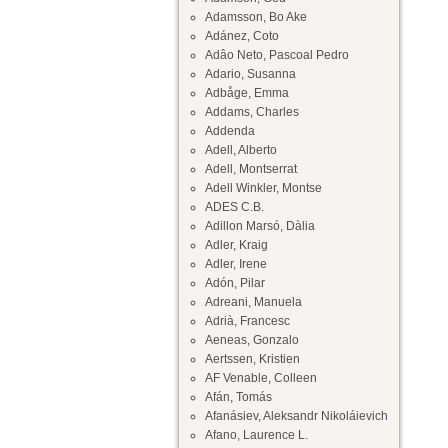
Adamsson, Bo Ake
Adánez, Coto
Adâo Neto, Pascoal Pedro
Adario, Susanna
Adbåge, Emma
Addams, Charles
Addenda
Adell, Alberto
Adell, Montserrat
Adell Winkler, Montse
ADES C.B.
Adillon Marsó, Dàlia
Adler, Kraig
Adler, Irene
Adón, Pilar
Adreani, Manuela
Adrià, Francesc
Aeneas, Gonzalo
Aertssen, Kristien
AF Venable, Colleen
Afán, Tomás
Afanásiev, Aleksandr Nikoláievich
Afano, Laurence L.