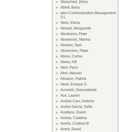
Abirached, Zeina
Ablett, Barry
abm Communication Management
S.L.
Abós, Elena
Abouet, Marguerite
Abrahams, Peter
Abramovic, Marina
Abrams, Sam
Abranches, Filipe
Abreu, Carlos
Abreu, Alê
Abril, Paco
Abril, Manuel
Absalon, Patrick
Abulí, Enrique S.
Accinelli, Gianumberto
Ace, Lauren
Acebal Caro, Antonio
Acebo García, Sofía
Aceituno, David
Acelas, Catalina
Aceña, Cristina M.
Acera, David