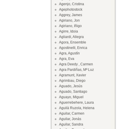
Agenjo, Cristina
Agephotostock
Aggrey, James
Agiriano, Jon
Agiriano, Iñigo
Agirre, Idoia
Agliardi, Allegra
Agora, Ensemble
Agostinelli, Enrica
Agra, Agustín
Agra, Eva
Agra Deedy , Carmen
Agra Pardiñas, Mª Luz
Agramunt, Xavier
Agrimbau, Diego
Aguado, Jesús
Aguado, Santiago
Aguayo, Miguel
Aguerrebehere, Laura
Aguilà Ruzola, Helena
Aguilar, Carmen
Aguilar, Jonás
Aguilar, Sandra