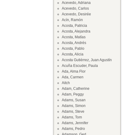
Acevedo, Adriana
Acevedo, Carlos
Acevedo, Desirée
Acín, Ramón
Acosta, Patricia
Acosta, Alejandra
Acosta, Matías
Acosta, Andrés
Acosta, Pablo
Acosta, Alicia
Acosta Gutiérrez, Juan Agustín
Acuña Escuder, Paula
Ada, Alma Flor
Ada, Carmen
Aitch
Adam, Catherine
Adam, Peggy
Adams, Susan
Adams, Simon
Adams, Steve
Adams, Tom
Adams, Jennifer
Adams, Pedro
Adamson, Ged