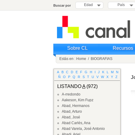
Edad
País
Buscar por
Sobre CL
Recursos
Estás en :
Home
/
BIOGRAFIAS
A
B
C
D
E
F
G
H
I
J
K
L
M
N
J
Ñ
O
P
Q
R
S
T
U
V
W
X
Y
Z
LISTANDO
A
(972)
A-rredondo
Aakeson, Kim Fupz
Abad, Hermanos
Abad, Arturo
Abad, José
Abad Carlés, Ana
Abad Varela, José Antonio
Abadi, Ariel