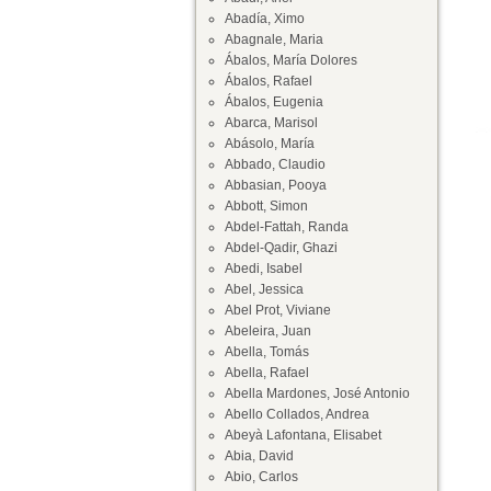
Abadía, Ximo
Abagnale, Maria
Ábalos, María Dolores
Ábalos, Rafael
Ábalos, Eugenia
Abarca, Marisol
Abásolo, María
Abbado, Claudio
Abbasian, Pooya
Abbott, Simon
Abdel-Fattah, Randa
Abdel-Qadir, Ghazi
Abedi, Isabel
Abel, Jessica
Abel Prot, Viviane
Abeleira, Juan
Abella, Tomás
Abella, Rafael
Abella Mardones, José Antonio
Abello Collados, Andrea
Abeyà Lafontana, Elisabet
Abia, David
Abio, Carlos