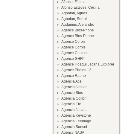
Afonso, Fátima
Afonso Esteves, Cecilia
Agboton, Agnès
Agboton, Serrat
Agdamus, Alejandro
Agence Bios-Phone
Agence Bios-Phone
Agence Corbis
Agence Corbis
Agence Cosmos
Agence GHFP
Agence Hoaqui Jacana Explorer
Agence Photos 12
Agence Rapho
Agencia Ace
Agencia Altitude
Agencia Bios
Agencia Colibrí
Agencia Efe
Agencia Jacana
Agencia Keystone
Agencia Leemage
Agencia Sunset
Agency NASA