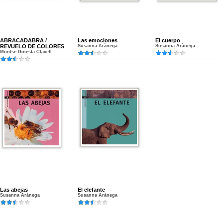
ABRACADABRA /
Las emociones
El cuerpo
REVUELO DE COLORES
Susanna Arànega
Susanna Arànega
Montse Ginesta Clavell
Las abejas
El elefante
Susanna Arànega
Susanna Arànega