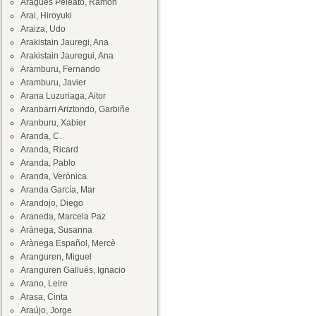
Aragüés Peleato, Ramón
Arai, Hiroyuki
Araiza, Udo
Arakistain Jauregi, Ana
Arakistain Jauregui, Ana
Aramburu, Fernando
Aramburu, Javier
Arana Luzuriaga, Aitor
Aranbarri Ariztondo, Garbiñe
Aranburu, Xabier
Aranda, C.
Aranda, Ricard
Aranda, Pablo
Aranda, Verònica
Aranda García, Mar
Arandojo, Diego
Araneda, Marcela Paz
Arànega, Susanna
Arànega Español, Mercè
Aranguren, Miguel
Aranguren Gallués, Ignacio
Arano, Leire
Arasa, Cinta
Araújo, Jorge