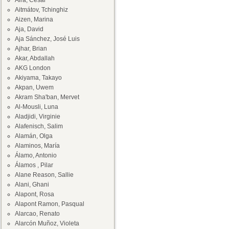
Aira, César
Aitmátov, Tchinghiz
Aizen, Marina
Aja, David
Aja Sánchez, José Luis
Ajhar, Brian
Akar, Abdallah
AKG London
Akiyama, Takayo
Akpan, Uwem
Akram Sha'ban, Mervet
Al-Mousli, Luna
Aladjidi, Virginie
Alafenisch, Salim
Alamán, Olga
Alaminos, María
Álamo, Antonio
Álamos , Pilar
Alane Reason, Sallie
Alani, Ghani
Alapont, Rosa
Alapont Ramon, Pasqual
Alarcao, Renato
Alarcón Muñoz, Violeta