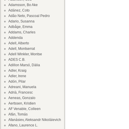
Adamsson, Bo Ake
Adánez, Coto
Adâo Neto, Pascoal Pedro
Adario, Susanna
Adbåge, Emma
Addams, Charles
Addenda
Adell, Alberto
Adell, Montserrat
Adell Winkler, Montse
ADES C.B.
Adillon Marsó, Dàlia
Adler, Kraig
Adler, Irene
Adón, Pilar
Adreani, Manuela
Adrià, Francesc
Aeneas, Gonzalo
Aertssen, Kristien
AF Venable, Colleen
Afán, Tomás
Afanásiev, Aleksandr Nikoláievich
Afano, Laurence L.