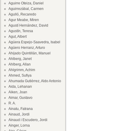
Aguirre Oteiza, Daniel
Aguirrezábal, Carmen
Agulló, Recaredo
Agur Meabe, Miren
Agustí Hernández, David
Agustín, Teresa
Agut, Albert
Agüera Espejo-Saavedra, Isabel
Agüero Herranz, Arturo
Ahijado Quintillán, Manuel
Ahlberg, Janet
Ahlberg, Allan
Ahlgrimm, Achim
Ahmed, Sufiya
Ahumada Gutiérrez, Aldo Antonio
Aida, Lehanan
Aiken, Joan
Aimar, Gustavo
R. A.
Ainatu, Fatrana
Ainaud, Jordi
Ainaud i Escudero, Jordi
Ainger, Lorna