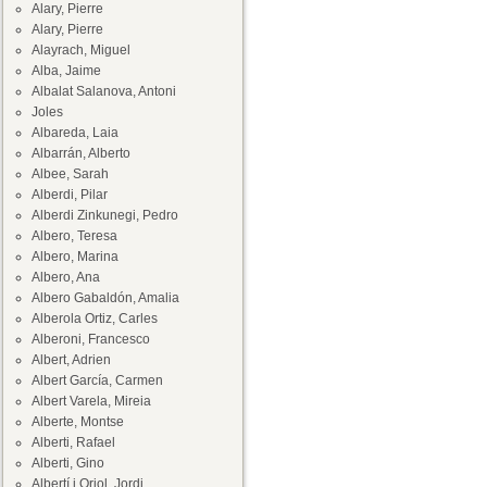
Alary, Pierre
Alary, Pierre
Alayrach, Miguel
Alba, Jaime
Albalat Salanova, Antoni
Joles
Albareda, Laia
Albarrán, Alberto
Albee, Sarah
Alberdi, Pilar
Alberdi Zinkunegi, Pedro
Albero, Teresa
Albero, Marina
Albero, Ana
Albero Gabaldón, Amalia
Alberola Ortiz, Carles
Alberoni, Francesco
Albert, Adrien
Albert García, Carmen
Albert Varela, Mireia
Alberte, Montse
Alberti, Rafael
Alberti, Gino
Albertí i Oriol, Jordi