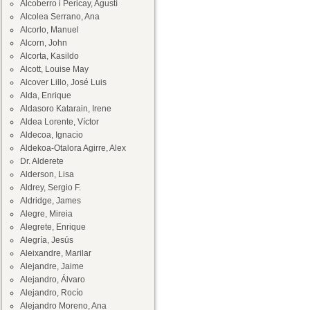
Alcoberro i Pericay, Agustí
Alcolea Serrano, Ana
Alcorlo, Manuel
Alcorn, John
Alcorta, Kasildo
Alcott, Louise May
Alcover Lillo, José Luis
Alda, Enrique
Aldasoro Katarain, Irene
Aldea Lorente, Víctor
Aldecoa, Ignacio
Aldekoa-Otalora Agirre, Alex
Dr. Alderete
Alderson, Lisa
Aldrey, Sergio F.
Aldridge, James
Alegre, Mireia
Alegrete, Enrique
Alegría, Jesús
Aleixandre, Marilar
Alejandre, Jaime
Alejandro, Álvaro
Alejandro, Rocío
Alejandro Moreno, Ana