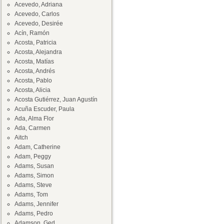
Acevedo, Adriana
Acevedo, Carlos
Acevedo, Desirée
Acín, Ramón
Acosta, Patricia
Acosta, Alejandra
Acosta, Matías
Acosta, Andrés
Acosta, Pablo
Acosta, Alicia
Acosta Gutiérrez, Juan Agustín
Acuña Escuder, Paula
Ada, Alma Flor
Ada, Carmen
Aitch
Adam, Catherine
Adam, Peggy
Adams, Susan
Adams, Simon
Adams, Steve
Adams, Tom
Adams, Jennifer
Adams, Pedro
Adamson, Ged