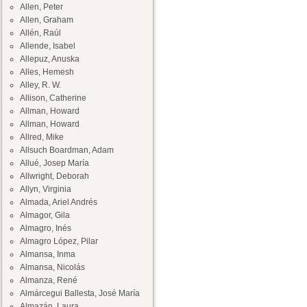
Allen, Peter
Allen, Graham
Allén, Raúl
Allende, Isabel
Allepuz, Anuska
Alles, Hemesh
Alley, R. W.
Allison, Catherine
Allman, Howard
Allman, Howard
Allred, Mike
Allsuch Boardman, Adam
Allué, Josep María
Allwright, Deborah
Allyn, Virginia
Almada, Ariel Andrés
Almagor, Gila
Almagro, Inés
Almagro López, Pilar
Almansa, Inma
Almansa, Nicolás
Almanza, René
Almárcegui Ballesta, José María
Almazán, Laura