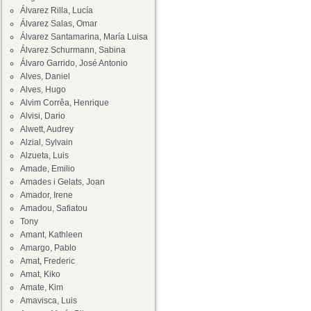
Álvarez Rilla, Lucía
Álvarez Salas, Omar
Álvarez Santamarina, María Luisa
Álvarez Schurmann, Sabina
Álvaro Garrido, José Antonio
Alves, Daniel
Alves, Hugo
Alvim Corrêa, Henrique
Alvisi, Dario
Alwett, Audrey
Alzial, Sylvain
Alzueta, Luis
Amade, Emilio
Amades i Gelats, Joan
Amador, Irene
Amadou, Safiatou
Tony
Amant, Kathleen
Amargo, Pablo
Amat, Frederic
Amat, Kiko
Amate, Kim
Amavisca, Luis