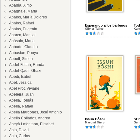
Abadía, Ximo
Abagnale, Maria
Ábalos, María Dolores
Ábalos, Rafael
Esperando a los bárbaros
Tod
Ábalos, Eugenia
Olivier Tallec
Katy
Abarca, Marisol
Abásolo, María
Abbado, Claudio
Abbasian, Pooya
Abbott, Simon
Abdel-Fattah, Randa
Abdel-Qadir, Ghazi
Abedi, Isabel
Abel, Jessica
Abel Prot, Viviane
Abeleira, Juan
Abella, Tomás
Abella, Rafael
Abella Mardones, José Antonio
Abello Collados, Andrea
Issun Bôshi
SOS
Mayumi Otero
Ger
Abeyà Lafontana, Elisabet
Abia, David
Abio, Carlos