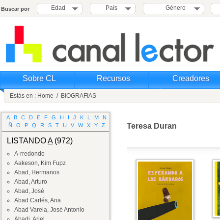
Edad
País
Género
Buscar por
Sobre CL
Recursos
Creadores
Estás en :
Home
/
BIOGRAFIAS
A
B
C
D
E
F
G
H
I
J
K
L
M
N
Teresa Duran
Ñ
O
P
Q
R
S
T
U
V
W
X
Y
Z
LISTANDO
A
(972)
A-rredondo
Aakeson, Kim Fupz
Abad, Hermanos
Abad, Arturo
Abad, José
Abad Carlés, Ana
Abad Varela, José Antonio
Abadi, Ariel