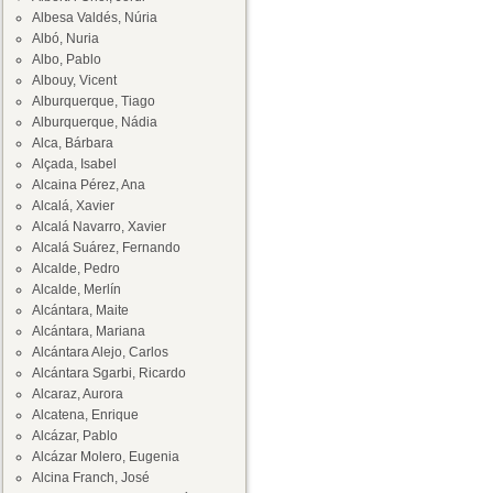
Albesa Valdés, Núria
Albó, Nuria
Albo, Pablo
Albouy, Vicent
Alburquerque, Tiago
Alburquerque, Nádia
Alca, Bárbara
Alçada, Isabel
Alcaina Pérez, Ana
Alcalá, Xavier
Alcalá Navarro, Xavier
Alcalá Suárez, Fernando
Alcalde, Pedro
Alcalde, Merlín
Alcántara, Maite
Alcántara, Mariana
Alcántara Alejo, Carlos
Alcántara Sgarbi, Ricardo
Alcaraz, Aurora
Alcatena, Enrique
Alcázar, Pablo
Alcázar Molero, Eugenia
Alcina Franch, José