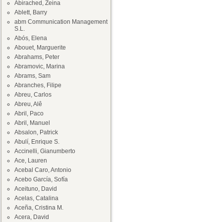
Abirached, Zeina
Ablett, Barry
abm Communication Management
S.L.
Abós, Elena
Abouet, Marguerite
Abrahams, Peter
Abramovic, Marina
Abrams, Sam
Abranches, Filipe
Abreu, Carlos
Abreu, Alê
Abril, Paco
Abril, Manuel
Absalon, Patrick
Abulí, Enrique S.
Accinelli, Gianumberto
Ace, Lauren
Acebal Caro, Antonio
Acebo García, Sofía
Aceituno, David
Acelas, Catalina
Aceña, Cristina M.
Acera, David