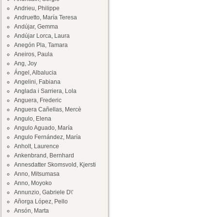
Andrieu, Philippe
Andruetto, María Teresa
Andújar, Gemma
Andújar Lorca, Laura
Anegón Pla, Tamara
Aneiros, Paula
Ang, Joy
Ángel, Albalucia
Angelini, Fabiana
Anglada i Sarriera, Lola
Anguera, Frederic
Anguera Cañellas, Mercè
Angulo, Elena
Angulo Aguado, María
Angulo Fernández, María
Anholt, Laurence
Ankenbrand, Bernhard
Annesdatter Skomsvold, Kjersti
Anno, Mitsumasa
Anno, Moyoko
Annunzio, Gabriele D\'
Añorga López, Pello
Ansón, Marta