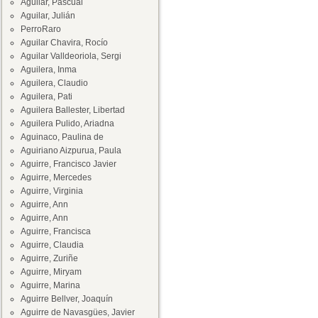
Aguilar, Pascual
Aguilar, Julián
PerroRaro
Aguilar Chavira, Rocío
Aguilar Valldeoriola, Sergi
Aguilera, Inma
Aguilera, Claudio
Aguilera, Pati
Aguilera Ballester, Libertad
Aguilera Pulido, Ariadna
Aguinaco, Paulina de
Aguiriano Aizpurua, Paula
Aguirre, Francisco Javier
Aguirre, Mercedes
Aguirre, Virginia
Aguirre, Ann
Aguirre, Ann
Aguirre, Francisca
Aguirre, Claudia
Aguirre, Zuriñe
Aguirre, Miryam
Aguirre, Marina
Aguirre Bellver, Joaquín
Aguirre de Navasgües, Javier