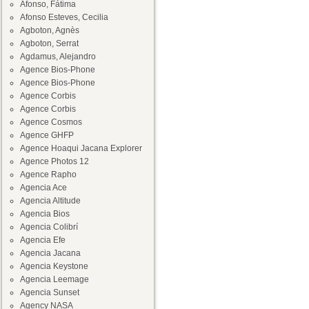
Afonso, Fátima
Afonso Esteves, Cecilia
Agboton, Agnès
Agboton, Serrat
Agdamus, Alejandro
Agence Bios-Phone
Agence Bios-Phone
Agence Corbis
Agence Corbis
Agence Cosmos
Agence GHFP
Agence Hoaqui Jacana Explorer
Agence Photos 12
Agence Rapho
Agencia Ace
Agencia Altitude
Agencia Bios
Agencia Colibrí
Agencia Efe
Agencia Jacana
Agencia Keystone
Agencia Leemage
Agencia Sunset
Agency NASA