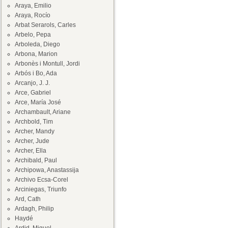
Araya, Emilio
Araya, Rocío
Arbat Serarols, Carles
Arbelo, Pepa
Arboleda, Diego
Arbona, Marion
Arbonès i Montull, Jordi
Arbós i Bo, Ada
Arcanjo, J. J.
Arce, Gabriel
Arce, María José
Archambault, Ariane
Archbold, Tim
Archer, Mandy
Archer, Jude
Archer, Ella
Archibald, Paul
Archipowa, Anastassija
Archivo Ecsa-Corel
Arciniegas, Triunfo
Ard, Cath
Ardagh, Philip
Haydé