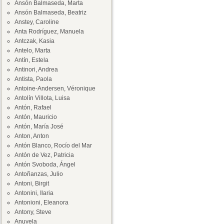
Ansón Balmaseda, Marta
Ansón Balmaseda, Beatriz
Anstey, Caroline
Anta Rodríguez, Manuela
Antczak, Kasia
Antelo, Marta
Antín, Estela
Antinori, Andrea
Antista, Paola
Antoine-Andersen, Véronique
Antolín Villota, Luisa
Antón, Rafael
Antón, Mauricio
Antón, María José
Anton, Anton
Antón Blanco, Rocío del Mar
Antón de Vez, Patricia
Antón Svoboda, Ángel
Antoñanzas, Julio
Antoni, Birgit
Antonini, Ilaria
Antonioni, Eleanora
Antony, Steve
Anuvela