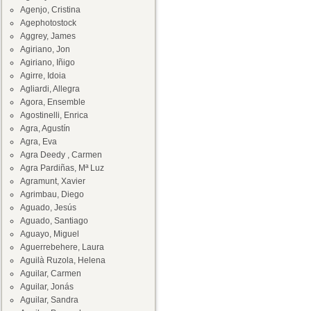
Agenjo, Cristina
Agephotostock
Aggrey, James
Agiriano, Jon
Agiriano, Iñigo
Agirre, Idoia
Agliardi, Allegra
Agora, Ensemble
Agostinelli, Enrica
Agra, Agustín
Agra, Eva
Agra Deedy , Carmen
Agra Pardiñas, Mª Luz
Agramunt, Xavier
Agrimbau, Diego
Aguado, Jesús
Aguado, Santiago
Aguayo, Miguel
Aguerrebehere, Laura
Aguilà Ruzola, Helena
Aguilar, Carmen
Aguilar, Jonás
Aguilar, Sandra