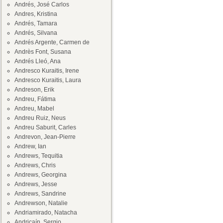
Andrés, José Carlos
Andres, Kristina
Andrés, Tamara
Andrés, Silvana
Andrés Argente, Carmen de
Andrès Font, Susana
Andrés Lleó, Ana
Andresco Kuraitis, Irene
Andresco Kuraitis, Laura
Andreson, Erik
Andreu, Fátima
Andreu, Mabel
Andreu Ruiz, Neus
Andreu Saburit, Carles
Andrevon, Jean-Pierre
Andrew, Ian
Andrews, Tequitia
Andrews, Chris
Andrews, Georgina
Andrews, Jesse
Andrews, Sandrine
Andrewson, Natalie
Andriamirado, Natacha
Andricaín, Sergio