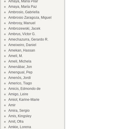
Amaya, María Pilar
Amaya, María Paz
Ambrosio, Gabriella
Ambrosio Zaragoza, Miguel
Ambrosy, Manuel
Ambrozewski, Jacek
Ambrus, Víctor G.
Amechazurra, Gerardo R.
Ameixeiro, Daniel
Amekan, Hassan
Ameli, M.
Ameli, Michela
Amenábar, Jon
Amengual, Pep
Amenós, Jordi
Americo, Tiago
Amicis, Edmondo de
Amigo, Leire
Amiot, Karine-Marie
Amir
Amira, Sergio
Amis, Kingsley
Amit, Ofra
Amkie, Lorena