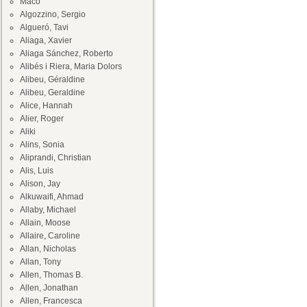
Maco
Algozzino, Sergio
Algueró, Tavi
Aliaga, Xavier
Aliaga Sánchez, Roberto
Alibés i Riera, Maria Dolors
Alibeu, Géraldine
Alibeu, Geraldine
Alice, Hannah
Alier, Roger
Aliki
Alins, Sonia
Aliprandi, Christian
Alis, Luis
Alison, Jay
Alkuwaifi, Ahmad
Allaby, Michael
Allain, Moose
Allaire, Caroline
Allan, Nicholas
Allan, Tony
Allen, Thomas B.
Allen, Jonathan
Allen, Francesca