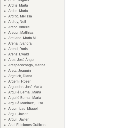
Ardid, Miguel
Ardite, Marta
Ardite, Marta
Arditto, Melissa
Ardley, Neil
Areco, Amelie
Aregui, Matthias
Arellano, Marta M.
Arenal, Sandra
Arend, Doris
Arenz, Ewald
Ares, José Ángel
Arespacochaga, Marina
Areta, Joaquín
Argelich, Diana
Argemí, Roser
Arguedas, José María
Arguilé Bernal, Marta
Arguilé Bernal, Marta
Arguilé Martínez, Elisa
Arguimbau, Miquel
Argul, Javier
Argull, Javier
Arial Ediciones Gráficas