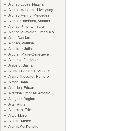
Alonso López, Natalia
Alonso Mendoza, Liwayway
Alonso Merino, Mercedes
Alonso Omeñaca, Samuel
Alonso Pimentel, Sara
Alonso Villaverde, Francisco
Alou, Damián
Alphen, Pauline
Alquézar, Julia
Alquier, Marie-Geneviève
Alquimia Ediciones
Alsberg, Sasha
Alsina i Garsaball, Anna M.
Alsina Thevenet, Homero
Alston, John
Altarriba, Eduard
Altarriba Ordóñez, Antonio
Altegoer, Regine
Alter, Anna
Alterman, Eric
Altés, Marta
Altimir , Mercé
Altimir, Kei Kensho