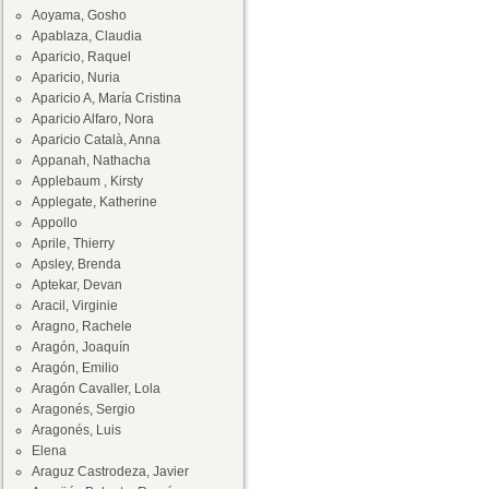
Aoyama, Gosho
Apablaza, Claudia
Aparicio, Raquel
Aparicio, Nuria
Aparicio A, María Cristina
Aparicio Alfaro, Nora
Aparicio Català, Anna
Appanah, Nathacha
Applebaum , Kirsty
Applegate, Katherine
Appollo
Aprile, Thierry
Apsley, Brenda
Aptekar, Devan
Aracil, Virginie
Aragno, Rachele
Aragón, Joaquín
Aragón, Emilio
Aragón Cavaller, Lola
Aragonés, Sergio
Aragonés, Luis
Elena
Araguz Castrodeza, Javier