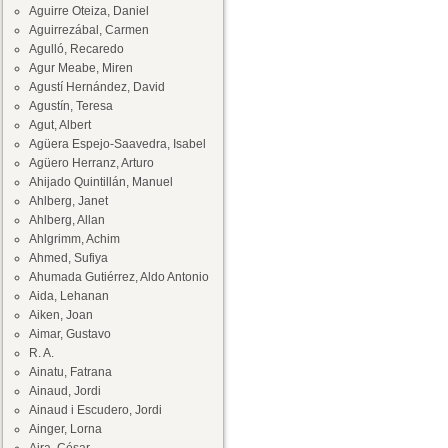
Aguirre Oteiza, Daniel
Aguirrezábal, Carmen
Agulló, Recaredo
Agur Meabe, Miren
Agustí Hernández, David
Agustín, Teresa
Agut, Albert
Agüera Espejo-Saavedra, Isabel
Agüero Herranz, Arturo
Ahijado Quintillán, Manuel
Ahlberg, Janet
Ahlberg, Allan
Ahlgrimm, Achim
Ahmed, Sufiya
Ahumada Gutiérrez, Aldo Antonio
Aida, Lehanan
Aiken, Joan
Aimar, Gustavo
R. A.
Ainatu, Fatrana
Ainaud, Jordi
Ainaud i Escudero, Jordi
Ainger, Lorna