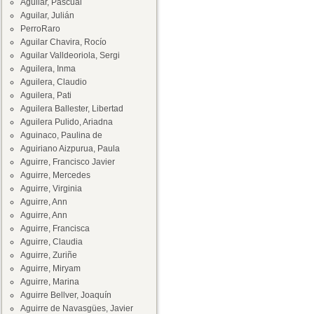
Aguilar, Pascual
Aguilar, Julián
PerroRaro
Aguilar Chavira, Rocío
Aguilar Valldeoriola, Sergi
Aguilera, Inma
Aguilera, Claudio
Aguilera, Pati
Aguilera Ballester, Libertad
Aguilera Pulido, Ariadna
Aguinaco, Paulina de
Aguiriano Aizpurua, Paula
Aguirre, Francisco Javier
Aguirre, Mercedes
Aguirre, Virginia
Aguirre, Ann
Aguirre, Ann
Aguirre, Francisca
Aguirre, Claudia
Aguirre, Zuriñe
Aguirre, Miryam
Aguirre, Marina
Aguirre Bellver, Joaquín
Aguirre de Navasgües, Javier