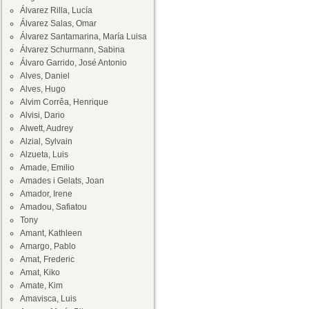
Álvarez Rilla, Lucía
Álvarez Salas, Omar
Álvarez Santamarina, María Luisa
Álvarez Schurmann, Sabina
Álvaro Garrido, José Antonio
Alves, Daniel
Alves, Hugo
Alvim Corrêa, Henrique
Alvisi, Dario
Alwett, Audrey
Alzial, Sylvain
Alzueta, Luis
Amade, Emilio
Amades i Gelats, Joan
Amador, Irene
Amadou, Safiatou
Tony
Amant, Kathleen
Amargo, Pablo
Amat, Frederic
Amat, Kiko
Amate, Kim
Amavisca, Luis