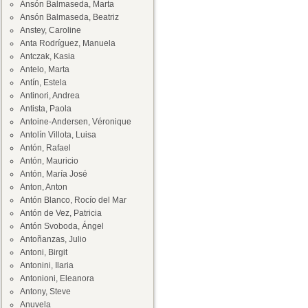
Ansón Balmaseda, Marta
Ansón Balmaseda, Beatriz
Anstey, Caroline
Anta Rodríguez, Manuela
Antczak, Kasia
Antelo, Marta
Antín, Estela
Antinori, Andrea
Antista, Paola
Antoine-Andersen, Véronique
Antolín Villota, Luisa
Antón, Rafael
Antón, Mauricio
Antón, María José
Anton, Anton
Antón Blanco, Rocío del Mar
Antón de Vez, Patricia
Antón Svoboda, Ángel
Antoñanzas, Julio
Antoni, Birgit
Antonini, Ilaria
Antonioni, Eleanora
Antony, Steve
Anuvela