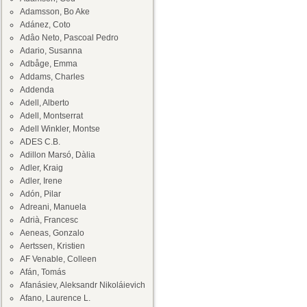
Adamsson, Bo Ake
Adánez, Coto
Adâo Neto, Pascoal Pedro
Adario, Susanna
Adbåge, Emma
Addams, Charles
Addenda
Adell, Alberto
Adell, Montserrat
Adell Winkler, Montse
ADES C.B.
Adillon Marsó, Dàlia
Adler, Kraig
Adler, Irene
Adón, Pilar
Adreani, Manuela
Adrià, Francesc
Aeneas, Gonzalo
Aertssen, Kristien
AF Venable, Colleen
Afán, Tomás
Afanásiev, Aleksandr Nikoláievich
Afano, Laurence L.