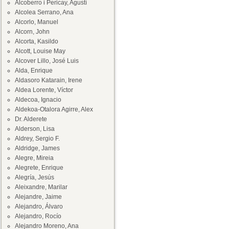
Alcoberro i Pericay, Agustí
Alcolea Serrano, Ana
Alcorlo, Manuel
Alcorn, John
Alcorta, Kasildo
Alcott, Louise May
Alcover Lillo, José Luis
Alda, Enrique
Aldasoro Katarain, Irene
Aldea Lorente, Víctor
Aldecoa, Ignacio
Aldekoa-Otalora Agirre, Alex
Dr. Alderete
Alderson, Lisa
Aldrey, Sergio F.
Aldridge, James
Alegre, Mireia
Alegrete, Enrique
Alegría, Jesús
Aleixandre, Marilar
Alejandre, Jaime
Alejandro, Álvaro
Alejandro, Rocío
Alejandro Moreno, Ana