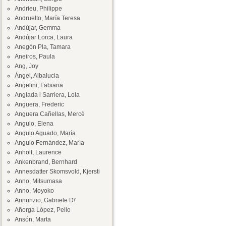
Andrieu, Philippe
Andruetto, María Teresa
Andújar, Gemma
Andújar Lorca, Laura
Anegón Pla, Tamara
Aneiros, Paula
Ang, Joy
Ángel, Albalucia
Angelini, Fabiana
Anglada i Sarriera, Lola
Anguera, Frederic
Anguera Cañellas, Mercè
Angulo, Elena
Angulo Aguado, María
Angulo Fernández, María
Anholt, Laurence
Ankenbrand, Bernhard
Annesdatter Skomsvold, Kjersti
Anno, Mitsumasa
Anno, Moyoko
Annunzio, Gabriele D\'
Añorga López, Pello
Ansón, Marta