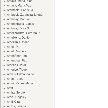
Amaya, María Pilar
Amaya, María Paz
Ambrosio, Gabriella
Ambrosio Zaragoza, Miguel
Ambrosy, Manuel
Ambrozewski, Jacek
Ambrus, Víctor G.
Amechazurra, Gerardo R.
Ameixeiro, Daniel
Amekan, Hassan
Ameli, M.
Ameli, Michela
Amenábar, Jon
Amengual, Pep
Amenós, Jordi
Americo, Tiago
Amicis, Edmondo de
Amigo, Leire
Amiot, Karine-Marie
Amir
Amira, Sergio
Amis, Kingsley
Amit, Ofra
Amkie, Lorena