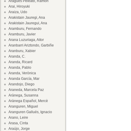
Aragüés Peleato, Ramón
Arai, Hiroyuki
Araiza, Udo
Arakistain Jauregi, Ana
Arakistain Jauregui, Ana
Aramburu, Fernando
Aramburu, Javier
Arana Luzuriaga, Aitor
Aranbarri Ariztondo, Garbiñe
Aranburu, Xabier
Aranda, C.
Aranda, Ricard
Aranda, Pablo
Aranda, Verònica
Aranda García, Mar
Arandojo, Diego
Araneda, Marcela Paz
Arànega, Susanna
Arànega Español, Mercè
Aranguren, Miguel
Aranguren Gallués, Ignacio
Arano, Leire
Arasa, Cinta
Araújo, Jorge