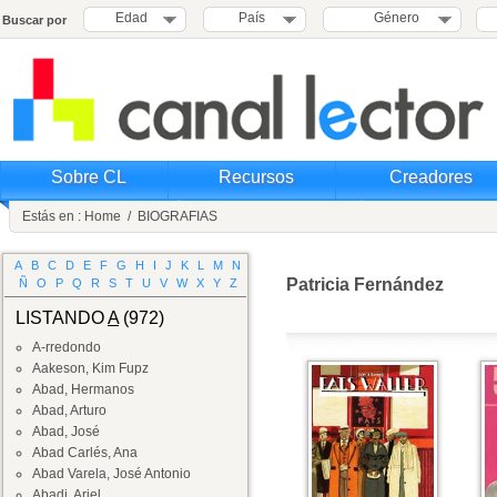
Edad
País
Género
Buscar por
Sobre CL
Recursos
Creadores
Estás en :
Home
/
BIOGRAFIAS
A
B
C
D
E
F
G
H
I
J
K
L
M
N
Patricia Fernández
Ñ
O
P
Q
R
S
T
U
V
W
X
Y
Z
LISTANDO
A
(972)
A-rredondo
Aakeson, Kim Fupz
Abad, Hermanos
Abad, Arturo
Abad, José
Abad Carlés, Ana
Abad Varela, José Antonio
Abadi, Ariel