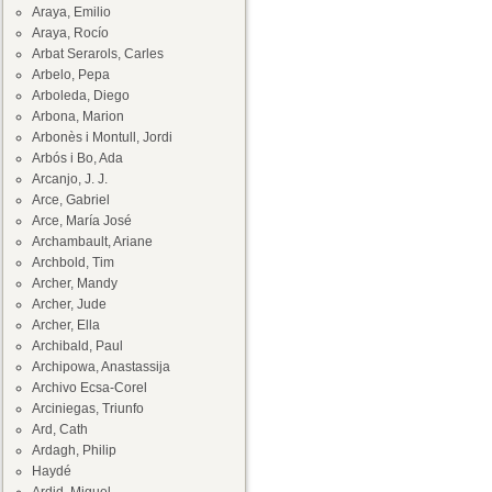
Araya, Emilio
Araya, Rocío
Arbat Serarols, Carles
Arbelo, Pepa
Arboleda, Diego
Arbona, Marion
Arbonès i Montull, Jordi
Arbós i Bo, Ada
Arcanjo, J. J.
Arce, Gabriel
Arce, María José
Archambault, Ariane
Archbold, Tim
Archer, Mandy
Archer, Jude
Archer, Ella
Archibald, Paul
Archipowa, Anastassija
Archivo Ecsa-Corel
Arciniegas, Triunfo
Ard, Cath
Ardagh, Philip
Haydé