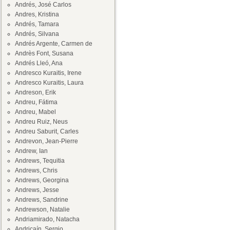
Andrés, José Carlos
Andres, Kristina
Andrés, Tamara
Andrés, Silvana
Andrés Argente, Carmen de
Andrès Font, Susana
Andrés Lleó, Ana
Andresco Kuraitis, Irene
Andresco Kuraitis, Laura
Andreson, Erik
Andreu, Fátima
Andreu, Mabel
Andreu Ruiz, Neus
Andreu Saburit, Carles
Andrevon, Jean-Pierre
Andrew, Ian
Andrews, Tequitia
Andrews, Chris
Andrews, Georgina
Andrews, Jesse
Andrews, Sandrine
Andrewson, Natalie
Andriamirado, Natacha
Andricaín, Sergio