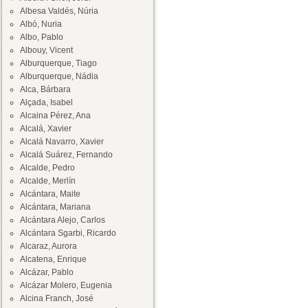
Albesa Valdés, Núria
Albó, Nuria
Albo, Pablo
Albouy, Vicent
Alburquerque, Tiago
Alburquerque, Nádia
Alca, Bárbara
Alçada, Isabel
Alcaina Pérez, Ana
Alcalá, Xavier
Alcalá Navarro, Xavier
Alcalá Suárez, Fernando
Alcalde, Pedro
Alcalde, Merlín
Alcántara, Maite
Alcántara, Mariana
Alcántara Alejo, Carlos
Alcántara Sgarbi, Ricardo
Alcaraz, Aurora
Alcatena, Enrique
Alcázar, Pablo
Alcázar Molero, Eugenia
Alcina Franch, José