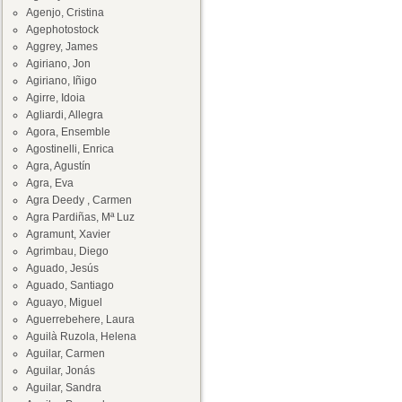
Agenjo, Cristina
Agephotostock
Aggrey, James
Agiriano, Jon
Agiriano, Iñigo
Agirre, Idoia
Agliardi, Allegra
Agora, Ensemble
Agostinelli, Enrica
Agra, Agustín
Agra, Eva
Agra Deedy , Carmen
Agra Pardiñas, Mª Luz
Agramunt, Xavier
Agrimbau, Diego
Aguado, Jesús
Aguado, Santiago
Aguayo, Miguel
Aguerrebehere, Laura
Aguilà Ruzola, Helena
Aguilar, Carmen
Aguilar, Jonás
Aguilar, Sandra