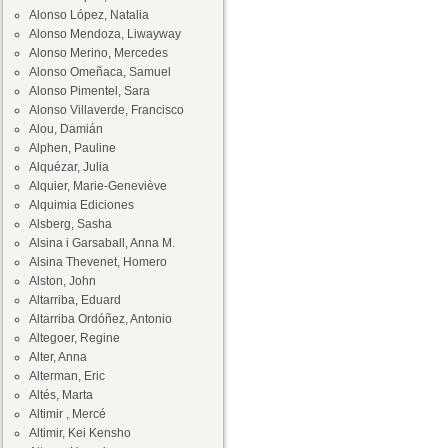
Alonso López, Natalia
Alonso Mendoza, Liwayway
Alonso Merino, Mercedes
Alonso Omeñaca, Samuel
Alonso Pimentel, Sara
Alonso Villaverde, Francisco
Alou, Damián
Alphen, Pauline
Alquézar, Julia
Alquier, Marie-Geneviève
Alquimia Ediciones
Alsberg, Sasha
Alsina i Garsaball, Anna M.
Alsina Thevenet, Homero
Alston, John
Altarriba, Eduard
Altarriba Ordóñez, Antonio
Altegoer, Regine
Alter, Anna
Alterman, Eric
Altés, Marta
Altimir , Mercé
Altimir, Kei Kensho