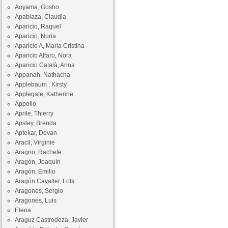
Aoyama, Gosho
Apablaza, Claudia
Aparicio, Raquel
Aparicio, Nuria
Aparicio A, María Cristina
Aparicio Alfaro, Nora
Aparicio Català, Anna
Appanah, Nathacha
Applebaum , Kirsty
Applegate, Katherine
Appollo
Aprile, Thierry
Apsley, Brenda
Aptekar, Devan
Aracil, Virginie
Aragno, Rachele
Aragón, Joaquín
Aragón, Emilio
Aragón Cavaller, Lola
Aragonés, Sergio
Aragonés, Luis
Elena
Araguz Castrodeza, Javier