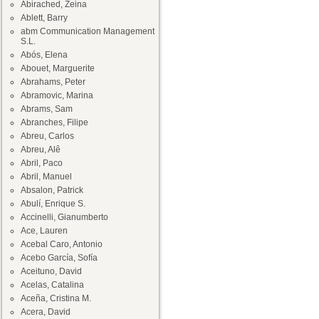
Abirached, Zeina
Ablett, Barry
abm Communication Management
S.L.
Abós, Elena
Abouet, Marguerite
Abrahams, Peter
Abramovic, Marina
Abrams, Sam
Abranches, Filipe
Abreu, Carlos
Abreu, Alê
Abril, Paco
Abril, Manuel
Absalon, Patrick
Abulí, Enrique S.
Accinelli, Gianumberto
Ace, Lauren
Acebal Caro, Antonio
Acebo García, Sofía
Aceituno, David
Acelas, Catalina
Aceña, Cristina M.
Acera, David