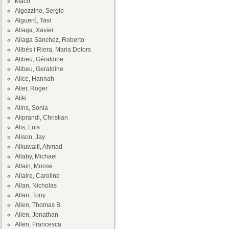
Maco
Algozzino, Sergio
Algueró, Tavi
Aliaga, Xavier
Aliaga Sánchez, Roberto
Alibés i Riera, Maria Dolors
Alibeu, Géraldine
Alibeu, Geraldine
Alice, Hannah
Alier, Roger
Aliki
Alins, Sonia
Aliprandi, Christian
Alis, Luis
Alison, Jay
Alkuwaifi, Ahmad
Allaby, Michael
Allain, Moose
Allaire, Caroline
Allan, Nicholas
Allan, Tony
Allen, Thomas B.
Allen, Jonathan
Allen, Francesca