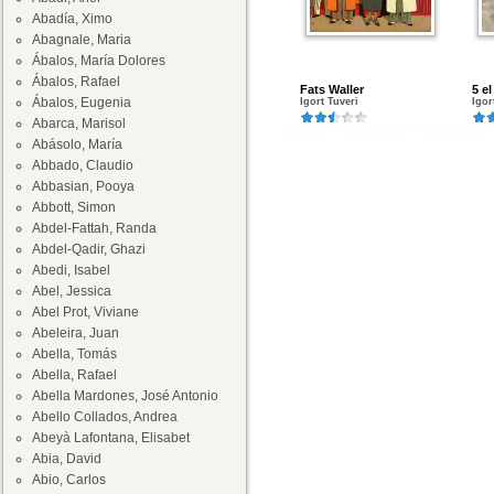
Abadía, Ximo
Abagnale, Maria
Ábalos, María Dolores
Ábalos, Rafael
Fats Waller
5 e
Ábalos, Eugenia
Igort Tuveri
Igor
Abarca, Marisol
Abásolo, María
Abbado, Claudio
Abbasian, Pooya
Abbott, Simon
Abdel-Fattah, Randa
Abdel-Qadir, Ghazi
Abedi, Isabel
Abel, Jessica
Abel Prot, Viviane
Abeleira, Juan
Abella, Tomás
Abella, Rafael
Abella Mardones, José Antonio
Abello Collados, Andrea
Abeyà Lafontana, Elisabet
Abia, David
Abio, Carlos