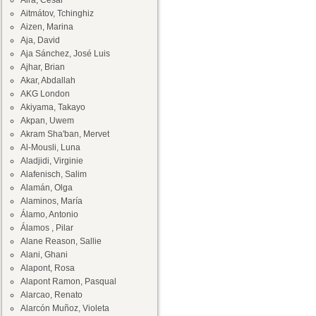
Aira, César
Aitmátov, Tchinghiz
Aizen, Marina
Aja, David
Aja Sánchez, José Luis
Ajhar, Brian
Akar, Abdallah
AKG London
Akiyama, Takayo
Akpan, Uwem
Akram Sha'ban, Mervet
Al-Mousli, Luna
Aladjidi, Virginie
Alafenisch, Salim
Alamán, Olga
Alaminos, María
Álamo, Antonio
Álamos , Pilar
Alane Reason, Sallie
Alani, Ghani
Alapont, Rosa
Alapont Ramon, Pasqual
Alarcao, Renato
Alarcón Muñoz, Violeta