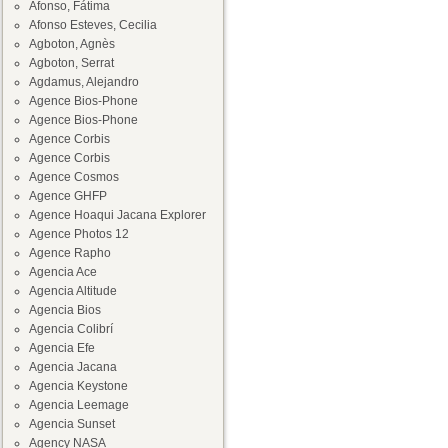
Afonso, Fátima
Afonso Esteves, Cecilia
Agboton, Agnès
Agboton, Serrat
Agdamus, Alejandro
Agence Bios-Phone
Agence Bios-Phone
Agence Corbis
Agence Corbis
Agence Cosmos
Agence GHFP
Agence Hoaqui Jacana Explorer
Agence Photos 12
Agence Rapho
Agencia Ace
Agencia Altitude
Agencia Bios
Agencia Colibrí
Agencia Efe
Agencia Jacana
Agencia Keystone
Agencia Leemage
Agencia Sunset
Agency NASA