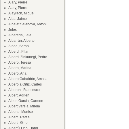
Alary, Pierre
Alary, Pierre
Alayrach, Miguel
Alba, Jaime
Albalat Salanova, Antoni
Joles
Albareda, Laia
Albarrán, Alberto
Albee, Sarah
Alberdi, Pilar
Alberdi Zinkunegi, Pedro
Albero, Teresa
Albero, Marina
Albero, Ana
Albero Gabaldón, Amalia
Alberola Ortiz, Carles
Alberoni, Francesco
Albert, Adrien
Albert García, Carmen
Albert Varela, Mireia
Alberte, Montse
Alberti, Rafael
Alberti, Gino
Albertí i Oriol, Jordi