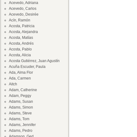
Acevedo, Adriana
Acevedo, Carlos
Acevedo, Desirée
Acín, Ramón
Acosta, Patricia
Acosta, Alejandra
Acosta, Matías
Acosta, Andrés
Acosta, Pablo
Acosta, Alicia
Acosta Gutiérrez, Juan Agustín
Acuña Escuder, Paula
Ada, Alma Flor
Ada, Carmen
Aitch
Adam, Catherine
Adam, Peggy
Adams, Susan
Adams, Simon
Adams, Steve
Adams, Tom
Adams, Jennifer
Adams, Pedro
Adamson, Ged