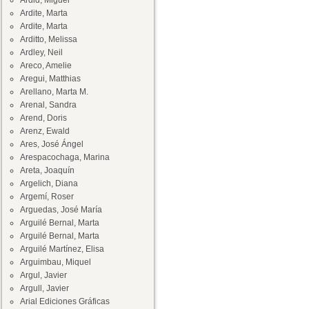
Ardid, Miguel
Ardite, Marta
Ardite, Marta
Arditto, Melissa
Ardley, Neil
Areco, Amelie
Aregui, Matthias
Arellano, Marta M.
Arenal, Sandra
Arend, Doris
Arenz, Ewald
Ares, José Ángel
Arespacochaga, Marina
Areta, Joaquín
Argelich, Diana
Argemí, Roser
Arguedas, José María
Arguilé Bernal, Marta
Arguilé Bernal, Marta
Arguilé Martínez, Elisa
Arguimbau, Miquel
Argul, Javier
Argull, Javier
Arial Ediciones Gráficas