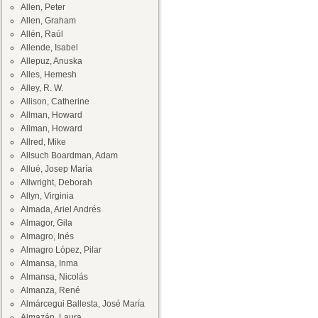
Allen, Peter
Allen, Graham
Allén, Raúl
Allende, Isabel
Allepuz, Anuska
Alles, Hemesh
Alley, R. W.
Allison, Catherine
Allman, Howard
Allman, Howard
Allred, Mike
Allsuch Boardman, Adam
Allué, Josep María
Allwright, Deborah
Allyn, Virginia
Almada, Ariel Andrés
Almagor, Gila
Almagro, Inés
Almagro López, Pilar
Almansa, Inma
Almansa, Nicolás
Almanza, René
Almárcegui Ballesta, José María
Almazán, Laura