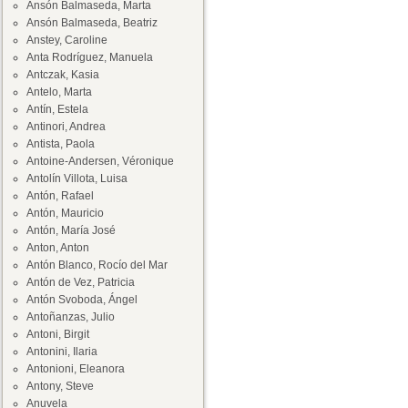
Ansón Balmaseda, Marta
Ansón Balmaseda, Beatriz
Anstey, Caroline
Anta Rodríguez, Manuela
Antczak, Kasia
Antelo, Marta
Antín, Estela
Antinori, Andrea
Antista, Paola
Antoine-Andersen, Véronique
Antolín Villota, Luisa
Antón, Rafael
Antón, Mauricio
Antón, María José
Anton, Anton
Antón Blanco, Rocío del Mar
Antón de Vez, Patricia
Antón Svoboda, Ángel
Antoñanzas, Julio
Antoni, Birgit
Antonini, Ilaria
Antonioni, Eleanora
Antony, Steve
Anuvela