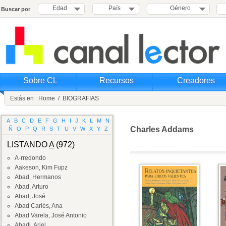
Edad
País
Género
Buscar por
Sobre CL
Recursos
Creadores
Estás en :
Home
/
BIOGRAFIAS
A
B
C
D
E
F
G
H
I
J
K
L
M
N
Charles Addams
Ñ
O
P
Q
R
S
T
U
V
W
X
Y
Z
LISTANDO
A
(972)
A-rredondo
Aakeson, Kim Fupz
Abad, Hermanos
Abad, Arturo
Abad, José
Abad Carlés, Ana
Abad Varela, José Antonio
Abadi, Ariel