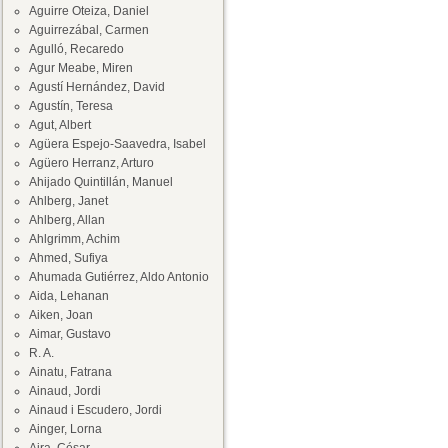
Aguirre Oteiza, Daniel
Aguirrezábal, Carmen
Agulló, Recaredo
Agur Meabe, Miren
Agustí Hernández, David
Agustín, Teresa
Agut, Albert
Agüera Espejo-Saavedra, Isabel
Agüero Herranz, Arturo
Ahijado Quintillán, Manuel
Ahlberg, Janet
Ahlberg, Allan
Ahlgrimm, Achim
Ahmed, Sufiya
Ahumada Gutiérrez, Aldo Antonio
Aida, Lehanan
Aiken, Joan
Aimar, Gustavo
R. A.
Ainatu, Fatrana
Ainaud, Jordi
Ainaud i Escudero, Jordi
Ainger, Lorna