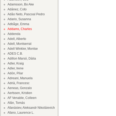
Adamsson, Bo Ake
Adánez, Coto
Adâo Neto, Pascoal Pedro
Adario, Susanna
Adbåge, Emma
Addams, Charles
Addenda
Adell, Alberto
Adell, Montserrat
Adell Winkler, Montse
ADES C.B.
Adillon Marsó, Dàlia
Adler, Kraig
Adler, Irene
Adón, Pilar
Adreani, Manuela
Adrià, Francesc
Aeneas, Gonzalo
Aertssen, Kristien
AF Venable, Colleen
Afán, Tomás
Afanásiev, Aleksandr Nikoláievich
Afano, Laurence L.