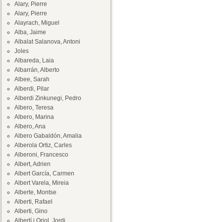
Alary, Pierre
Alary, Pierre
Alayrach, Miguel
Alba, Jaime
Albalat Salanova, Antoni
Joles
Albareda, Laia
Albarrán, Alberto
Albee, Sarah
Alberdi, Pilar
Alberdi Zinkunegi, Pedro
Albero, Teresa
Albero, Marina
Albero, Ana
Albero Gabaldón, Amalia
Alberola Ortiz, Carles
Alberoni, Francesco
Albert, Adrien
Albert García, Carmen
Albert Varela, Mireia
Alberte, Montse
Alberti, Rafael
Alberti, Gino
Albertí i Oriol, Jordi