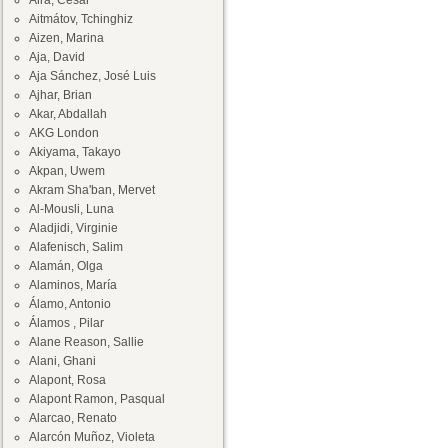
Aira, César
Aitmátov, Tchinghiz
Aizen, Marina
Aja, David
Aja Sánchez, José Luis
Ajhar, Brian
Akar, Abdallah
AKG London
Akiyama, Takayo
Akpan, Uwem
Akram Sha'ban, Mervet
Al-Mousli, Luna
Aladjidi, Virginie
Alafenisch, Salim
Alamán, Olga
Alaminos, María
Álamo, Antonio
Álamos , Pilar
Alane Reason, Sallie
Alani, Ghani
Alapont, Rosa
Alapont Ramon, Pasqual
Alarcao, Renato
Alarcón Muñoz, Violeta