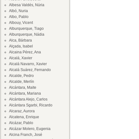
Albesa Valdés, Núria
Albó, Nuria
Albo, Pablo
Albouy, Vicent
Alburquerque, Tiago
Alburquerque, Nádia
Alca, Bárbara
Alçada, Isabel
Alcaina Pérez, Ana
Alcalá, Xavier
Alcalá Navarro, Xavier
Alcalá Suárez, Fernando
Alcalde, Pedro
Alcalde, Merlín
Alcántara, Maite
Alcántara, Mariana
Alcántara Alejo, Carlos
Alcántara Sgarbi, Ricardo
Alcaraz, Aurora
Alcatena, Enrique
Alcázar, Pablo
Alcázar Molero, Eugenia
Alcina Franch, José