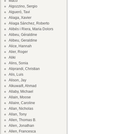
Maco
Algozzino, Sergio
Algueró, Tavi
Aliaga, Xavier
Aliaga Sánchez, Roberto
Alibés i Riera, Maria Dolors
Alibeu, Géraldine
Alibeu, Geraldine
Alice, Hannah
Alier, Roger
Aliki
Alins, Sonia
Aliprandi, Christian
Alis, Luis
Alison, Jay
Alkuwaifi, Ahmad
Allaby, Michael
Allain, Moose
Allaire, Caroline
Allan, Nicholas
Allan, Tony
Allen, Thomas B.
Allen, Jonathan
Allen, Francesca