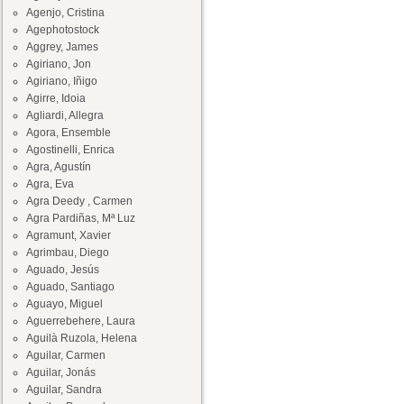
Agenjo, Cristina
Agephotostock
Aggrey, James
Agiriano, Jon
Agiriano, Iñigo
Agirre, Idoia
Agliardi, Allegra
Agora, Ensemble
Agostinelli, Enrica
Agra, Agustín
Agra, Eva
Agra Deedy , Carmen
Agra Pardiñas, Mª Luz
Agramunt, Xavier
Agrimbau, Diego
Aguado, Jesús
Aguado, Santiago
Aguayo, Miguel
Aguerrebehere, Laura
Aguilà Ruzola, Helena
Aguilar, Carmen
Aguilar, Jonás
Aguilar, Sandra