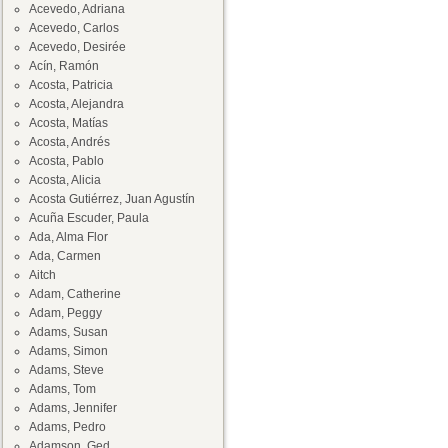
Acevedo, Adriana
Acevedo, Carlos
Acevedo, Desirée
Acín, Ramón
Acosta, Patricia
Acosta, Alejandra
Acosta, Matías
Acosta, Andrés
Acosta, Pablo
Acosta, Alicia
Acosta Gutiérrez, Juan Agustín
Acuña Escuder, Paula
Ada, Alma Flor
Ada, Carmen
Aitch
Adam, Catherine
Adam, Peggy
Adams, Susan
Adams, Simon
Adams, Steve
Adams, Tom
Adams, Jennifer
Adams, Pedro
Adamson, Ged