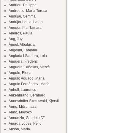
Andrieu, Philippe
Andruetto, María Teresa
Andújar, Gemma
Andújar Lorca, Laura
Anegón Pla, Tamara
Aneiros, Paula
Ang, Joy
Ángel, Albalucia
Angelini, Fabiana
Anglada i Sarriera, Lola
Anguera, Frederic
Anguera Cañellas, Mercè
Angulo, Elena
Angulo Aguado, María
Angulo Fernández, María
Anholt, Laurence
Ankenbrand, Bernhard
Annesdatter Skomsvold, Kjersti
Anno, Mitsumasa
Anno, Moyoko
Annunzio, Gabriele D\'
Añorga López, Pello
Ansón, Marta