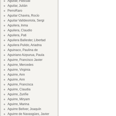
Aguilar, Pascual
Aguilar, Julián
PerroRaro
Aguilar Chavira, Rocío
Aguilar Valldeoriola, Sergi
Aguilera, Inma
Aguilera, Claudio
Aguilera, Pati
Aguilera Ballester, Libertad
Aguilera Pulido, Ariadna
Aguinaco, Paulina de
Aguiriano Aizpurua, Paula
Aguirre, Francisco Javier
Aguirre, Mercedes
Aguirre, Virginia
Aguirre, Ann
Aguirre, Ann
Aguirre, Francisca
Aguirre, Claudia
Aguirre, Zuriñe
Aguirre, Miryam
Aguirre, Marina
Aguirre Bellver, Joaquín
Aguirre de Navasgües, Javier