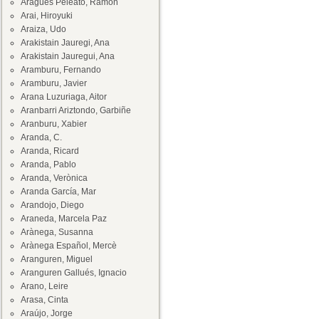
Aragüés Peleato, Ramón
Arai, Hiroyuki
Araiza, Udo
Arakistain Jauregi, Ana
Arakistain Jauregui, Ana
Aramburu, Fernando
Aramburu, Javier
Arana Luzuriaga, Aitor
Aranbarri Ariztondo, Garbiñe
Aranburu, Xabier
Aranda, C.
Aranda, Ricard
Aranda, Pablo
Aranda, Verònica
Aranda García, Mar
Arandojo, Diego
Araneda, Marcela Paz
Arànega, Susanna
Arànega Español, Mercè
Aranguren, Miguel
Aranguren Gallués, Ignacio
Arano, Leire
Arasa, Cinta
Araújo, Jorge