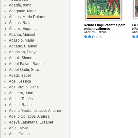
Abadía, Ximo
Abagnale, Maria
Ábalos, María Dolores
Ábalos, Rafael
Relatos inquietantes para
La 
Ábalos, Eugenia
chicos valientes
viñ
Charles Dickens
Cha
Abarca, Marisol
Abásolo, María
Abbado, Claudio
Abbasian, Pooya
Abbott, Simon
Abdel-Fattah, Randa
Abdel-Qadir, Ghazi
Abedi, Isabel
Abel, Jessica
Abel Prot, Viviane
Abeleira, Juan
Abella, Tomás
Abella, Rafael
Abella Mardones, José Antonio
Abello Collados, Andrea
Abeyà Lafontana, Elisabet
Abia, David
Abio, Carlos