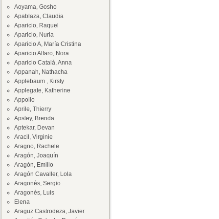
Aoyama, Gosho
Apablaza, Claudia
Aparicio, Raquel
Aparicio, Nuria
Aparicio A, María Cristina
Aparicio Alfaro, Nora
Aparicio Català, Anna
Appanah, Nathacha
Applebaum , Kirsty
Applegate, Katherine
Appollo
Aprile, Thierry
Apsley, Brenda
Aptekar, Devan
Aracil, Virginie
Aragno, Rachele
Aragón, Joaquín
Aragón, Emilio
Aragón Cavaller, Lola
Aragonés, Sergio
Aragonés, Luis
Elena
Araguz Castrodeza, Javier