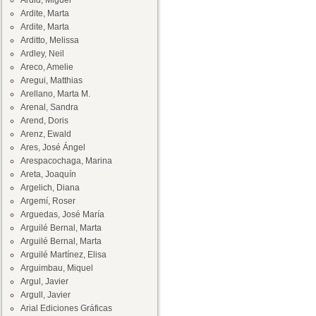
Ardid, Miguel
Ardite, Marta
Ardite, Marta
Arditto, Melissa
Ardley, Neil
Areco, Amelie
Aregui, Matthias
Arellano, Marta M.
Arenal, Sandra
Arend, Doris
Arenz, Ewald
Ares, José Ángel
Arespacochaga, Marina
Areta, Joaquín
Argelich, Diana
Argemí, Roser
Arguedas, José María
Arguilé Bernal, Marta
Arguilé Bernal, Marta
Arguilé Martínez, Elisa
Arguimbau, Miquel
Argul, Javier
Argull, Javier
Arial Ediciones Gráficas