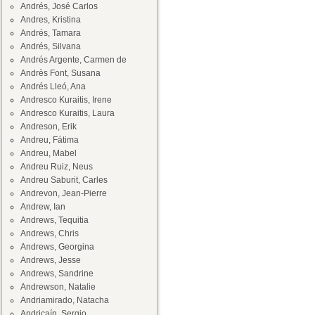
Andrés, José Carlos
Andres, Kristina
Andrés, Tamara
Andrés, Silvana
Andrés Argente, Carmen de
Andrès Font, Susana
Andrés Lleó, Ana
Andresco Kuraitis, Irene
Andresco Kuraitis, Laura
Andreson, Erik
Andreu, Fátima
Andreu, Mabel
Andreu Ruiz, Neus
Andreu Saburit, Carles
Andrevon, Jean-Pierre
Andrew, Ian
Andrews, Tequitia
Andrews, Chris
Andrews, Georgina
Andrews, Jesse
Andrews, Sandrine
Andrewson, Natalie
Andriamirado, Natacha
Andricaín, Sergio