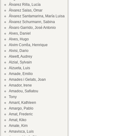
Álvarez Rilla, Lucía
Álvarez Salas, Omar
Álvarez Santamarina, María Luisa
Álvarez Schurmann, Sabina
Álvaro Garrido, José Antonio
Alves, Daniel
Alves, Hugo
Alvim Corrêa, Henrique
Alvisi, Dario
Alwett, Audrey
Alzial, Sylvain
Alzueta, Luis
Amade, Emilio
Amades i Gelats, Joan
Amador, Irene
Amadou, Safiatou
Tony
Amant, Kathleen
Amargo, Pablo
Amat, Frederic
Amat, Kiko
Amate, Kim
Amavisca, Luis