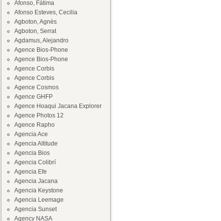
Afonso, Fátima
Afonso Esteves, Cecilia
Agboton, Agnès
Agboton, Serrat
Agdamus, Alejandro
Agence Bios-Phone
Agence Bios-Phone
Agence Corbis
Agence Corbis
Agence Cosmos
Agence GHFP
Agence Hoaqui Jacana Explorer
Agence Photos 12
Agence Rapho
Agencia Ace
Agencia Altitude
Agencia Bios
Agencia Colibrí
Agencia Efe
Agencia Jacana
Agencia Keystone
Agencia Leemage
Agencia Sunset
Agency NASA