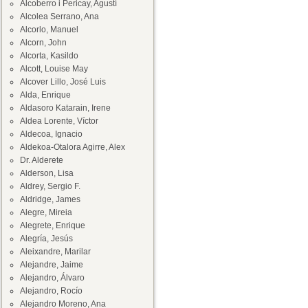
Alcoberro i Pericay, Agustí
Alcolea Serrano, Ana
Alcorlo, Manuel
Alcorn, John
Alcorta, Kasildo
Alcott, Louise May
Alcover Lillo, José Luis
Alda, Enrique
Aldasoro Katarain, Irene
Aldea Lorente, Víctor
Aldecoa, Ignacio
Aldekoa-Otalora Agirre, Alex
Dr. Alderete
Alderson, Lisa
Aldrey, Sergio F.
Aldridge, James
Alegre, Mireia
Alegrete, Enrique
Alegría, Jesús
Aleixandre, Marilar
Alejandre, Jaime
Alejandro, Álvaro
Alejandro, Rocío
Alejandro Moreno, Ana