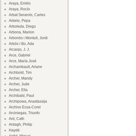
Araya, Emilio
Araya, Rocío
Arbat Serarols, Carles
Arbelo, Pepa
Arboleda, Diego
Arbona, Marion
Arbonès i Montull, Jordi
Arbós i Bo, Ada
Arcanjo, J. J.
Arce, Gabriel
Arce, María José
Archambault, Ariane
Archbold, Tim
Archer, Mandy
Archer, Jude
Archer, Ella
Archibald, Paul
Archipowa, Anastassija
Archivo Ecsa-Corel
Arciniegas, Triunfo
Ard, Cath
Ardagh, Philip
Haydé