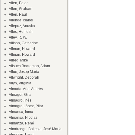
Allen, Peter
Allen, Graham
Allén, Raúl
Allende, Isabel
Allepuz, Anuska
Alles, Hemesh
Alley, R. W.
Allison, Catherine
Allman, Howard
Allman, Howard
Allred, Mike
Allsuch Boardman, Adam
Allué, Josep María
Allwright, Deborah
Allyn, Virginia
Almada, Ariel Andrés
Almagor, Gila
Almagro, Inés
Almagro López, Pilar
Almansa, Inma
Almansa, Nicolás
Almanza, René
Almárcegui Ballesta, José María
Almazán, Laura