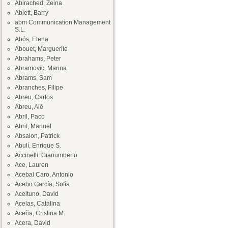
Abirached, Zeina
Ablett, Barry
abm Communication Management
S.L.
Abós, Elena
Abouet, Marguerite
Abrahams, Peter
Abramovic, Marina
Abrams, Sam
Abranches, Filipe
Abreu, Carlos
Abreu, Alê
Abril, Paco
Abril, Manuel
Absalon, Patrick
Abulí, Enrique S.
Accinelli, Gianumberto
Ace, Lauren
Acebal Caro, Antonio
Acebo García, Sofía
Aceituno, David
Acelas, Catalina
Aceña, Cristina M.
Acera, David