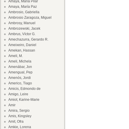
Amaya, María Pilar
Amaya, María Paz
Ambrosio, Gabriella
Ambrosio Zaragoza, Miguel
Ambrosy, Manuel
Ambrozewski, Jacek
Ambrus, Víctor G.
Amechazurra, Gerardo R.
Ameixeiro, Daniel
Amekan, Hassan
Ameli, M.
Ameli, Michela
Amenábar, Jon
Amengual, Pep
Amenós, Jordi
Americo, Tiago
Amicis, Edmondo de
Amigo, Leire
Amiot, Karine-Marie
Amir
Amira, Sergio
Amis, Kingsley
Amit, Ofra
Amkie, Lorena