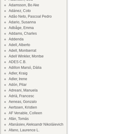
Adamsson, Bo Ake
Adánez, Coto
Adâo Neto, Pascoal Pedro
Adario, Susanna
Adbåge, Emma
Addams, Charles
Addenda
Adell, Alberto
Adell, Montserrat
Adell Winkler, Montse
ADES C.B.
Adillon Marsó, Dàlia
Adler, Kraig
Adler, Irene
Adón, Pilar
Adreani, Manuela
Adrià, Francesc
Aeneas, Gonzalo
Aertssen, Kristien
AF Venable, Colleen
Afán, Tomás
Afanásiev, Aleksandr Nikoláievich
Afano, Laurence L.