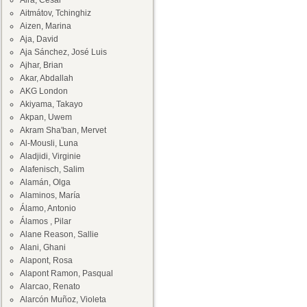
Aira, César
Aitmátov, Tchinghiz
Aizen, Marina
Aja, David
Aja Sánchez, José Luis
Ajhar, Brian
Akar, Abdallah
AKG London
Akiyama, Takayo
Akpan, Uwem
Akram Sha'ban, Mervet
Al-Mousli, Luna
Aladjidi, Virginie
Alafenisch, Salim
Alamán, Olga
Alaminos, María
Álamo, Antonio
Álamos , Pilar
Alane Reason, Sallie
Alani, Ghani
Alapont, Rosa
Alapont Ramon, Pasqual
Alarcao, Renato
Alarcón Muñoz, Violeta