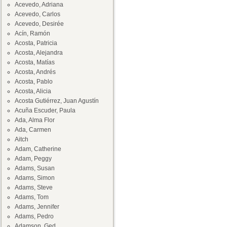
Acevedo, Adriana
Acevedo, Carlos
Acevedo, Desirée
Acín, Ramón
Acosta, Patricia
Acosta, Alejandra
Acosta, Matías
Acosta, Andrés
Acosta, Pablo
Acosta, Alicia
Acosta Gutiérrez, Juan Agustín
Acuña Escuder, Paula
Ada, Alma Flor
Ada, Carmen
Aitch
Adam, Catherine
Adam, Peggy
Adams, Susan
Adams, Simon
Adams, Steve
Adams, Tom
Adams, Jennifer
Adams, Pedro
Adamson, Ged