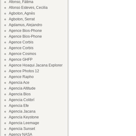
Afonso, Fátima
Afonso Esteves, Cecilia
Agboton, Agnès
Agboton, Serrat
Agdamus, Alejandro
Agence Bios-Phone
Agence Bios-Phone
Agence Corbis
Agence Corbis
Agence Cosmos
Agence GHFP
Agence Hoaqui Jacana Explorer
Agence Photos 12
Agence Rapho
Agencia Ace
Agencia Altitude
Agencia Bios
Agencia Colibrí
Agencia Efe
Agencia Jacana
Agencia Keystone
Agencia Leemage
Agencia Sunset
Agency NASA