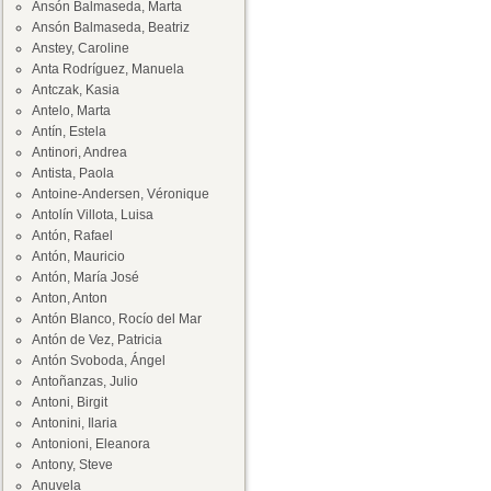
Ansón Balmaseda, Marta
Ansón Balmaseda, Beatriz
Anstey, Caroline
Anta Rodríguez, Manuela
Antczak, Kasia
Antelo, Marta
Antín, Estela
Antinori, Andrea
Antista, Paola
Antoine-Andersen, Véronique
Antolín Villota, Luisa
Antón, Rafael
Antón, Mauricio
Antón, María José
Anton, Anton
Antón Blanco, Rocío del Mar
Antón de Vez, Patricia
Antón Svoboda, Ángel
Antoñanzas, Julio
Antoni, Birgit
Antonini, Ilaria
Antonioni, Eleanora
Antony, Steve
Anuvela