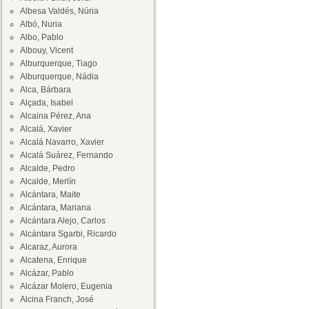
Albesa Valdés, Núria
Albó, Nuria
Albo, Pablo
Albouy, Vicent
Alburquerque, Tiago
Alburquerque, Nádia
Alca, Bárbara
Alçada, Isabel
Alcaina Pérez, Ana
Alcalá, Xavier
Alcalá Navarro, Xavier
Alcalá Suárez, Fernando
Alcalde, Pedro
Alcalde, Merlín
Alcántara, Maite
Alcántara, Mariana
Alcántara Alejo, Carlos
Alcántara Sgarbi, Ricardo
Alcaraz, Aurora
Alcatena, Enrique
Alcázar, Pablo
Alcázar Molero, Eugenia
Alcina Franch, José