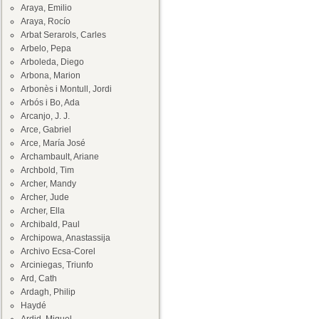
Araya, Emilio
Araya, Rocío
Arbat Serarols, Carles
Arbelo, Pepa
Arboleda, Diego
Arbona, Marion
Arbonès i Montull, Jordi
Arbós i Bo, Ada
Arcanjo, J. J.
Arce, Gabriel
Arce, María José
Archambault, Ariane
Archbold, Tim
Archer, Mandy
Archer, Jude
Archer, Ella
Archibald, Paul
Archipowa, Anastassija
Archivo Ecsa-Corel
Arciniegas, Triunfo
Ard, Cath
Ardagh, Philip
Haydé