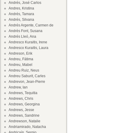
Andrés, José Carlos
Andres, Kristina
Andrés, Tamara
Andrés, Silvana
Andrés Argente, Carmen de
Andrès Font, Susana
Andrés Lleó, Ana
Andresco Kuraitis, Irene
Andresco Kuraitis, Laura
Andreson, Erik
Andreu, Fátima
Andreu, Mabel
Andreu Ruiz, Neus
Andreu Saburit, Carles
Andrevon, Jean-Pierre
Andrew, Ian
Andrews, Tequitia
Andrews, Chris
Andrews, Georgina
Andrews, Jesse
Andrews, Sandrine
Andrewson, Natalie
Andriamirado, Natacha
Andricaín, Sergio