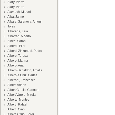
Alary, Pierre
Alary, Pierre
Alayrach, Miguel
Alba, Jaime
Albalat Salanova, Antoni
Joles
Albareda, Laia
Albarrán, Alberto
Albee, Sarah
Alberdi, Pilar
Alberdi Zinkunegi, Pedro
Albero, Teresa
Albero, Marina
Albero, Ana
Albero Gabaldón, Amalia
Alberola Ortiz, Carles
Alberoni, Francesco
Albert, Adrien
Albert García, Carmen
Albert Varela, Mireia
Alberte, Montse
Alberti, Rafael
Alberti, Gino
Albertí i Oriol, Jordi