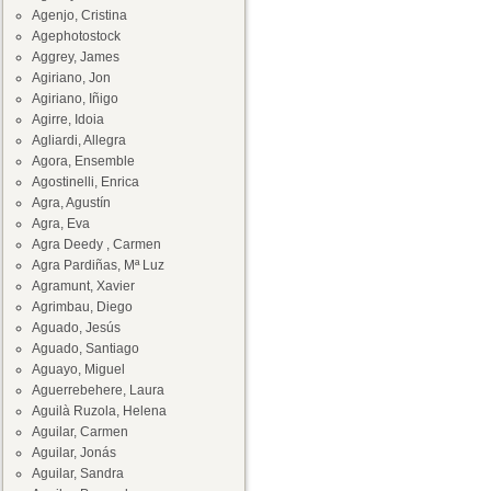
Agenjo, Cristina
Agephotostock
Aggrey, James
Agiriano, Jon
Agiriano, Iñigo
Agirre, Idoia
Agliardi, Allegra
Agora, Ensemble
Agostinelli, Enrica
Agra, Agustín
Agra, Eva
Agra Deedy , Carmen
Agra Pardiñas, Mª Luz
Agramunt, Xavier
Agrimbau, Diego
Aguado, Jesús
Aguado, Santiago
Aguayo, Miguel
Aguerrebehere, Laura
Aguilà Ruzola, Helena
Aguilar, Carmen
Aguilar, Jonás
Aguilar, Sandra