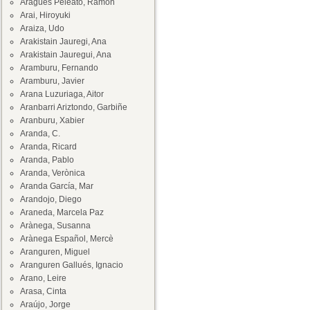
Aragüés Peleato, Ramón
Arai, Hiroyuki
Araiza, Udo
Arakistain Jauregi, Ana
Arakistain Jauregui, Ana
Aramburu, Fernando
Aramburu, Javier
Arana Luzuriaga, Aitor
Aranbarri Ariztondo, Garbiñe
Aranburu, Xabier
Aranda, C.
Aranda, Ricard
Aranda, Pablo
Aranda, Verònica
Aranda García, Mar
Arandojo, Diego
Araneda, Marcela Paz
Arànega, Susanna
Arànega Español, Mercè
Aranguren, Miguel
Aranguren Gallués, Ignacio
Arano, Leire
Arasa, Cinta
Araújo, Jorge