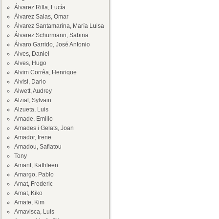
Álvarez Rilla, Lucía
Álvarez Salas, Omar
Álvarez Santamarina, María Luisa
Álvarez Schurmann, Sabina
Álvaro Garrido, José Antonio
Alves, Daniel
Alves, Hugo
Alvim Corrêa, Henrique
Alvisi, Dario
Alwett, Audrey
Alzial, Sylvain
Alzueta, Luis
Amade, Emilio
Amades i Gelats, Joan
Amador, Irene
Amadou, Safiatou
Tony
Amant, Kathleen
Amargo, Pablo
Amat, Frederic
Amat, Kiko
Amate, Kim
Amavisca, Luis