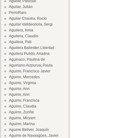
Aguilar, Pascual
Aguilar, Julián
PerroRaro
Aguilar Chavira, Rocío
Aguilar Valldeoriola, Sergi
Aguilera, Inma
Aguilera, Claudio
Aguilera, Pati
Aguilera Ballester, Libertad
Aguilera Pulido, Ariadna
Aguinaco, Paulina de
Aguiriano Aizpurua, Paula
Aguirre, Francisco Javier
Aguirre, Mercedes
Aguirre, Virginia
Aguirre, Ann
Aguirre, Ann
Aguirre, Francisca
Aguirre, Claudia
Aguirre, Zuriñe
Aguirre, Miryam
Aguirre, Marina
Aguirre Bellver, Joaquín
Aguirre de Navasgües, Javier