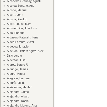
Alcoberro i Pericay, Agustí
Alcolea Serrano, Ana
Alcorlo, Manuel
Alcorn, John
Alcorta, Kasildo
Alcott, Louise May
Alcover Lillo, José Luis
Alda, Enrique
Aldasoro Katarain, Irene
Aldea Lorente, Víctor
Aldecoa, Ignacio
Aldekoa-Otalora Agirre, Alex
Dr. Alderete
Alderson, Lisa
Aldrey, Sergio F.
Aldridge, James
Alegre, Mireia
Alegrete, Enrique
Alegría, Jesús
Aleixandre, Marilar
Alejandre, Jaime
Alejandro, Álvaro
Alejandro, Rocío
Alejandro Moreno, Ana