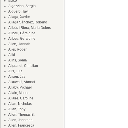
Maco
Algozzino, Sergio
Algueró, Tavi
Aliaga, Xavier
Aliaga Sánchez, Roberto
Alibés i Riera, Maria Dolors
Alibeu, Géraldine
Alibeu, Geraldine
Alice, Hannah
Alier, Roger
Aliki
Alins, Sonia
Aliprandi, Christian
Alis, Luis
Alison, Jay
Alkuwaifi, Ahmad
Allaby, Michael
Allain, Moose
Allaire, Caroline
Allan, Nicholas
Allan, Tony
Allen, Thomas B.
Allen, Jonathan
Allen, Francesca