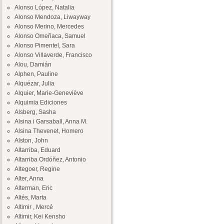
Alonso López, Natalia
Alonso Mendoza, Liwayway
Alonso Merino, Mercedes
Alonso Omeñaca, Samuel
Alonso Pimentel, Sara
Alonso Villaverde, Francisco
Alou, Damián
Alphen, Pauline
Alquézar, Julia
Alquier, Marie-Geneviève
Alquimia Ediciones
Alsberg, Sasha
Alsina i Garsaball, Anna M.
Alsina Thevenet, Homero
Alston, John
Altarriba, Eduard
Altarriba Ordóñez, Antonio
Altegoer, Regine
Alter, Anna
Alterman, Eric
Altés, Marta
Altimir , Mercé
Altimir, Kei Kensho