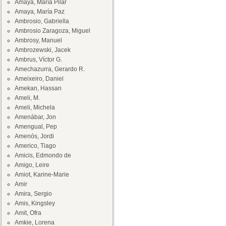
Amaya, María Pilar
Amaya, María Paz
Ambrosio, Gabriella
Ambrosio Zaragoza, Miguel
Ambrosy, Manuel
Ambrozewski, Jacek
Ambrus, Víctor G.
Amechazurra, Gerardo R.
Ameixeiro, Daniel
Amekan, Hassan
Ameli, M.
Ameli, Michela
Amenábar, Jon
Amengual, Pep
Amenós, Jordi
Americo, Tiago
Amicis, Edmondo de
Amigo, Leire
Amiot, Karine-Marie
Amir
Amira, Sergio
Amis, Kingsley
Amit, Ofra
Amkie, Lorena