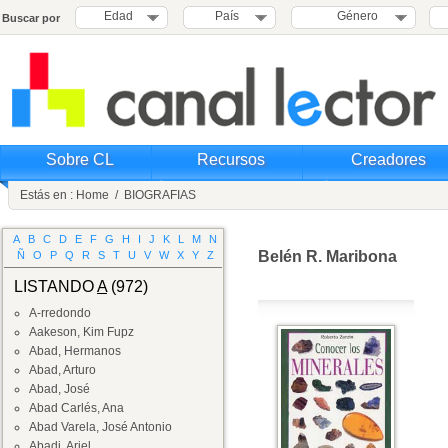
Edad
País
Género
Buscar por
Sobre CL
Recursos
Creadores
Estás en :
Home
/
BIOGRAFIAS
A
B
C
D
E
F
G
H
I
J
K
L
M
N
Belén R. Maribona
Ñ
O
P
Q
R
S
T
U
V
W
X
Y
Z
LISTANDO
A
(972)
A-rredondo
Aakeson, Kim Fupz
Abad, Hermanos
Abad, Arturo
Abad, José
Abad Carlés, Ana
Abad Varela, José Antonio
Abadi, Ariel