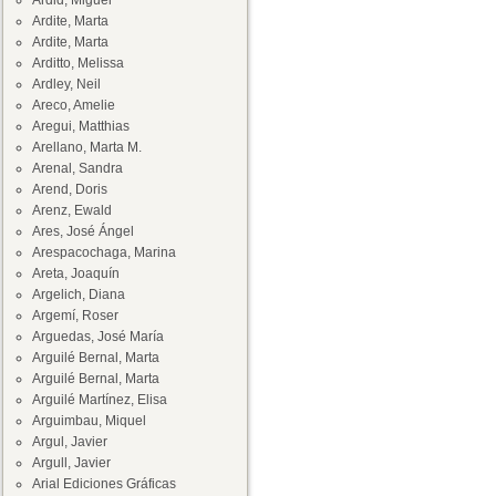
Ardid, Miguel
Ardite, Marta
Ardite, Marta
Arditto, Melissa
Ardley, Neil
Areco, Amelie
Aregui, Matthias
Arellano, Marta M.
Arenal, Sandra
Arend, Doris
Arenz, Ewald
Ares, José Ángel
Arespacochaga, Marina
Areta, Joaquín
Argelich, Diana
Argemí, Roser
Arguedas, José María
Arguilé Bernal, Marta
Arguilé Bernal, Marta
Arguilé Martínez, Elisa
Arguimbau, Miquel
Argul, Javier
Argull, Javier
Arial Ediciones Gráficas