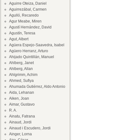
Aguirre Oteiza, Daniel
Aguirrezábal, Carmen
Agulló, Recaredo
Agur Meabe, Miren
Agustí Hernández, David
Agustín, Teresa
Agut, Albert
Agüera Espejo-Saavedra, Isabel
Agüero Herranz, Arturo
Ahijado Quintillán, Manuel
Ahlberg, Janet
Ahlberg, Allan
Ahlgrimm, Achim
Ahmed, Sufiya
Ahumada Gutiérrez, Aldo Antonio
Aida, Lehanan
Aiken, Joan
Aimar, Gustavo
R. A.
Ainatu, Fatrana
Ainaud, Jordi
Ainaud i Escudero, Jordi
Ainger, Lorna