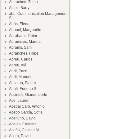
Abirached, Zeina
Ablett, Barry
abm Communication Management
S.L.
Abós, Elena
Abouet, Marguerite
Abrahams, Peter
Abramovic, Marina
Abrams, Sam
Abranches, Filipe
Abreu, Carlos
Abreu, Alê
Abril, Paco
Abril, Manuel
Absalon, Patrick
Abulí, Enrique S.
Accinelli, Gianumberto
Ace, Lauren
Acebal Caro, Antonio
Acebo García, Sofía
Aceituno, David
Acelas, Catalina
Aceña, Cristina M.
Acera, David