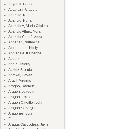
Aoyama, Gosho
Apablaza, Claudia
Aparicio, Raquel
Aparicio, Nuria
Aparicio A, María Cristina
Aparicio Alfaro, Nora
Aparicio Català, Anna
Appanah, Nathacha
Applebaum , Kirsty
Applegate, Katherine
Appollo
Aprile, Thierry
Apsley, Brenda
Aptekar, Devan
Aracil, Virginie
Aragno, Rachele
Aragón, Joaquín
Aragón, Emilio
Aragón Cavaller, Lola
Aragonés, Sergio
Aragonés, Luis
Elena
Araguz Castrodeza, Javier