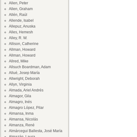
Allen, Peter
Allen, Graham
Allén, Raúl
Allende, Isabel
Allepuz, Anuska
Alles, Hemesh
Alley, R. W.
Allison, Catherine
Allman, Howard
Allman, Howard
Allred, Mike
Allsuch Boardman, Adam
Allué, Josep María
Allwright, Deborah
Allyn, Virginia
Almada, Ariel Andrés
Almagor, Gila
Almagro, Inés
Almagro López, Pilar
Almansa, Inma
Almansa, Nicolás
Almanza, René
Almárcegui Ballesta, José María
Almazán, Laura