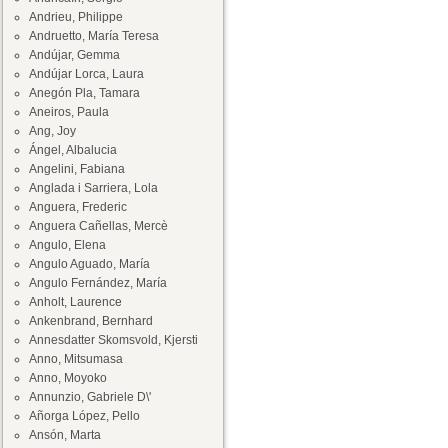
Andrieu, Philippe
Andruetto, María Teresa
Andújar, Gemma
Andújar Lorca, Laura
Anegón Pla, Tamara
Aneiros, Paula
Ang, Joy
Ángel, Albalucia
Angelini, Fabiana
Anglada i Sarriera, Lola
Anguera, Frederic
Anguera Cañellas, Mercè
Angulo, Elena
Angulo Aguado, María
Angulo Fernández, María
Anholt, Laurence
Ankenbrand, Bernhard
Annesdatter Skomsvold, Kjersti
Anno, Mitsumasa
Anno, Moyoko
Annunzio, Gabriele D\'
Añorga López, Pello
Ansón, Marta