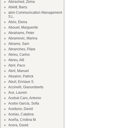
Abirached, Zeina
Ablett, Barry
abm Communication Management
S.L.
Abós, Elena
Abouet, Marguerite
Abrahams, Peter
Abramovic, Marina
Abrams, Sam
Abranches, Filipe
Abreu, Carlos
Abreu, Alê
Abril, Paco
Abril, Manuel
Absalon, Patrick
Abulí, Enrique S.
Accinelli, Gianumberto
Ace, Lauren
Acebal Caro, Antonio
Acebo García, Sofía
Aceituno, David
Acelas, Catalina
Aceña, Cristina M.
Acera, David