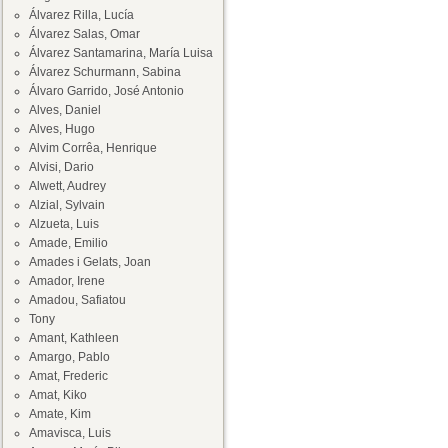
Álvarez Rilla, Lucía
Álvarez Salas, Omar
Álvarez Santamarina, María Luisa
Álvarez Schurmann, Sabina
Álvaro Garrido, José Antonio
Alves, Daniel
Alves, Hugo
Alvim Corrêa, Henrique
Alvisi, Dario
Alwett, Audrey
Alzial, Sylvain
Alzueta, Luis
Amade, Emilio
Amades i Gelats, Joan
Amador, Irene
Amadou, Safiatou
Tony
Amant, Kathleen
Amargo, Pablo
Amat, Frederic
Amat, Kiko
Amate, Kim
Amavisca, Luis