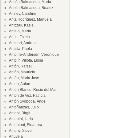
Ansón Balmaseda, Marta
Ansón Balmaseda, Beatriz
Anstey, Caroline
Anta Rodríguez, Manuela
Antczak, Kasia
Antelo, Marta
Antín, Estela
Antinori, Andrea
Antista, Paola
Antoine-Andersen, Véronique
Antolín Villota, Luisa
Antón, Rafael
Antón, Mauricio
Antón, María José
Anton, Anton
Antón Blanco, Rocío del Mar
Antón de Vez, Patricia
Antón Svoboda, Ángel
Antoñanzas, Julio
Antoni, Birgit
Antonini, Ilaria
Antonioni, Eleanora
Antony, Steve
Anuvela