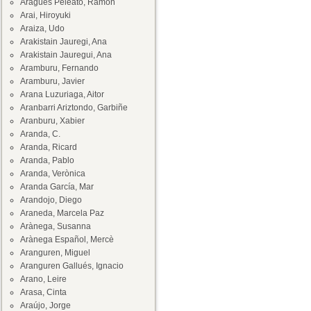
Aragüés Peleato, Ramón
Arai, Hiroyuki
Araiza, Udo
Arakistain Jauregi, Ana
Arakistain Jauregui, Ana
Aramburu, Fernando
Aramburu, Javier
Arana Luzuriaga, Aitor
Aranbarri Ariztondo, Garbiñe
Aranburu, Xabier
Aranda, C.
Aranda, Ricard
Aranda, Pablo
Aranda, Verònica
Aranda García, Mar
Arandojo, Diego
Araneda, Marcela Paz
Arànega, Susanna
Arànega Español, Mercè
Aranguren, Miguel
Aranguren Gallués, Ignacio
Arano, Leire
Arasa, Cinta
Araújo, Jorge