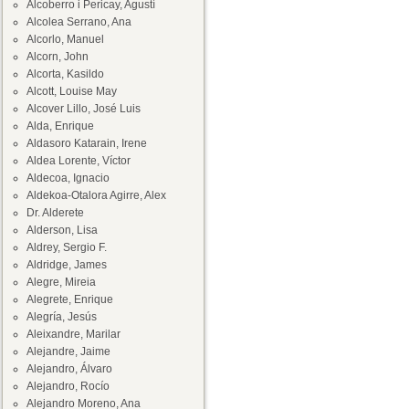
Alcoberro i Pericay, Agustí
Alcolea Serrano, Ana
Alcorlo, Manuel
Alcorn, John
Alcorta, Kasildo
Alcott, Louise May
Alcover Lillo, José Luis
Alda, Enrique
Aldasoro Katarain, Irene
Aldea Lorente, Víctor
Aldecoa, Ignacio
Aldekoa-Otalora Agirre, Alex
Dr. Alderete
Alderson, Lisa
Aldrey, Sergio F.
Aldridge, James
Alegre, Mireia
Alegrete, Enrique
Alegría, Jesús
Aleixandre, Marilar
Alejandre, Jaime
Alejandro, Álvaro
Alejandro, Rocío
Alejandro Moreno, Ana