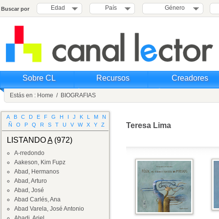
Edad
País
Género
Buscar por
Sobre CL
Recursos
Creadores
Estás en :
Home
/
BIOGRAFIAS
A
B
C
D
E
F
G
H
I
J
K
L
M
N
Teresa Lima
Ñ
O
P
Q
R
S
T
U
V
W
X
Y
Z
LISTANDO
A
(972)
A-rredondo
Aakeson, Kim Fupz
Abad, Hermanos
Abad, Arturo
Abad, José
Abad Carlés, Ana
Abad Varela, José Antonio
Abadi, Ariel