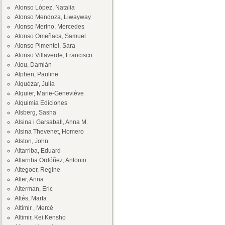
Alonso López, Natalia
Alonso Mendoza, Liwayway
Alonso Merino, Mercedes
Alonso Omeñaca, Samuel
Alonso Pimentel, Sara
Alonso Villaverde, Francisco
Alou, Damián
Alphen, Pauline
Alquézar, Julia
Alquier, Marie-Geneviève
Alquimia Ediciones
Alsberg, Sasha
Alsina i Garsaball, Anna M.
Alsina Thevenet, Homero
Alston, John
Altarriba, Eduard
Altarriba Ordóñez, Antonio
Altegoer, Regine
Alter, Anna
Alterman, Eric
Altés, Marta
Altimir , Mercé
Altimir, Kei Kensho