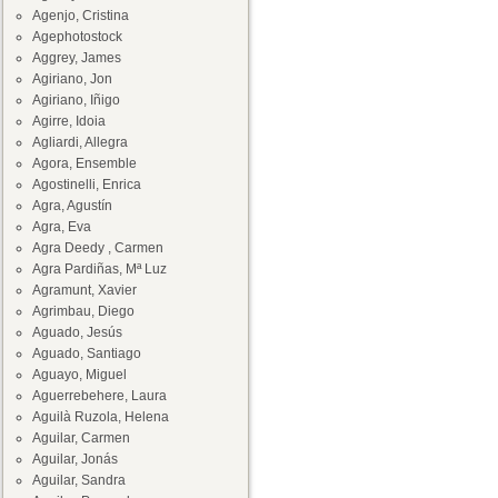
Agenjo, Cristina
Agephotostock
Aggrey, James
Agiriano, Jon
Agiriano, Iñigo
Agirre, Idoia
Agliardi, Allegra
Agora, Ensemble
Agostinelli, Enrica
Agra, Agustín
Agra, Eva
Agra Deedy , Carmen
Agra Pardiñas, Mª Luz
Agramunt, Xavier
Agrimbau, Diego
Aguado, Jesús
Aguado, Santiago
Aguayo, Miguel
Aguerrebehere, Laura
Aguilà Ruzola, Helena
Aguilar, Carmen
Aguilar, Jonás
Aguilar, Sandra