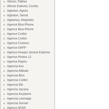
Afonso, Fátima
Afonso Esteves, Cecilia
Agboton, Agnès
Agboton, Serrat
Agdamus, Alejandro
Agence Bios-Phone
Agence Bios-Phone
Agence Corbis
Agence Corbis
Agence Cosmos
Agence GHFP
Agence Hoaqui Jacana Explorer
Agence Photos 12
Agence Rapho
Agencia Ace
Agencia Altitude
Agencia Bios
Agencia Colibrí
Agencia Efe
Agencia Jacana
Agencia Keystone
Agencia Leemage
Agencia Sunset
Agency NASA