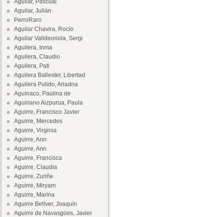
Aguilar, Pascual
Aguilar, Julián
PerroRaro
Aguilar Chavira, Rocío
Aguilar Valldeoriola, Sergi
Aguilera, Inma
Aguilera, Claudio
Aguilera, Pati
Aguilera Ballester, Libertad
Aguilera Pulido, Ariadna
Aguinaco, Paulina de
Aguiriano Aizpurua, Paula
Aguirre, Francisco Javier
Aguirre, Mercedes
Aguirre, Virginia
Aguirre, Ann
Aguirre, Ann
Aguirre, Francisca
Aguirre, Claudia
Aguirre, Zuriñe
Aguirre, Miryam
Aguirre, Marina
Aguirre Bellver, Joaquín
Aguirre de Navasgües, Javier