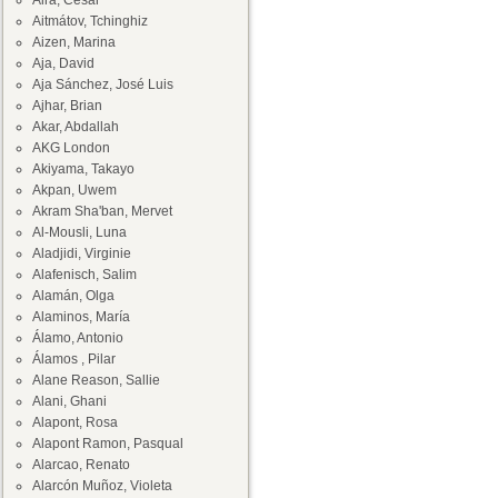
Aira, César
Aitmátov, Tchinghiz
Aizen, Marina
Aja, David
Aja Sánchez, José Luis
Ajhar, Brian
Akar, Abdallah
AKG London
Akiyama, Takayo
Akpan, Uwem
Akram Sha'ban, Mervet
Al-Mousli, Luna
Aladjidi, Virginie
Alafenisch, Salim
Alamán, Olga
Alaminos, María
Álamo, Antonio
Álamos , Pilar
Alane Reason, Sallie
Alani, Ghani
Alapont, Rosa
Alapont Ramon, Pasqual
Alarcao, Renato
Alarcón Muñoz, Violeta