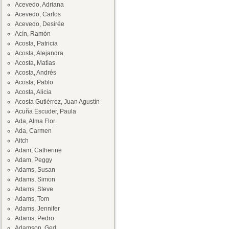
Acevedo, Adriana
Acevedo, Carlos
Acevedo, Desirée
Acín, Ramón
Acosta, Patricia
Acosta, Alejandra
Acosta, Matías
Acosta, Andrés
Acosta, Pablo
Acosta, Alicia
Acosta Gutiérrez, Juan Agustín
Acuña Escuder, Paula
Ada, Alma Flor
Ada, Carmen
Aitch
Adam, Catherine
Adam, Peggy
Adams, Susan
Adams, Simon
Adams, Steve
Adams, Tom
Adams, Jennifer
Adams, Pedro
Adamson, Ged