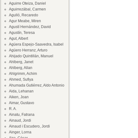
Aguirre Oteiza, Daniel
Aguirrezábal, Carmen
Agulló, Recaredo
Agur Meabe, Miren
Agustí Hernández, David
Agustín, Teresa
Agut, Albert
Agüera Espejo-Saavedra, Isabel
Agüero Herranz, Arturo
Ahijado Quintillán, Manuel
Ahlberg, Janet
Ahlberg, Allan
Ahlgrimm, Achim
Ahmed, Sufiya
Ahumada Gutiérrez, Aldo Antonio
Aida, Lehanan
Aiken, Joan
Aimar, Gustavo
R. A.
Ainatu, Fatrana
Ainaud, Jordi
Ainaud i Escudero, Jordi
Ainger, Lorna