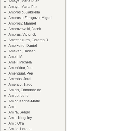
Amaya, María Pilar
Amaya, María Paz
Ambrosio, Gabriella
Ambrosio Zaragoza, Miguel
Ambrosy, Manuel
Ambrozewski, Jacek
Ambrus, Víctor G.
Amechazurra, Gerardo R.
Ameixeiro, Daniel
Amekan, Hassan
Ameli, M.
Ameli, Michela
Amenábar, Jon
Amengual, Pep
Amenós, Jordi
Americo, Tiago
Amicis, Edmondo de
Amigo, Leire
Amiot, Karine-Marie
Amir
Amira, Sergio
Amis, Kingsley
Amit, Ofra
Amkie, Lorena