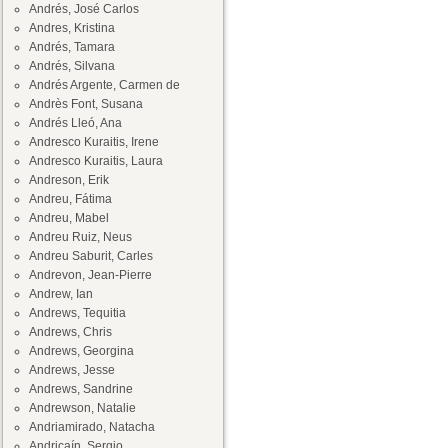
Andrés, José Carlos
Andres, Kristina
Andrés, Tamara
Andrés, Silvana
Andrés Argente, Carmen de
Andrès Font, Susana
Andrés Lleó, Ana
Andresco Kuraitis, Irene
Andresco Kuraitis, Laura
Andreson, Erik
Andreu, Fátima
Andreu, Mabel
Andreu Ruiz, Neus
Andreu Saburit, Carles
Andrevon, Jean-Pierre
Andrew, Ian
Andrews, Tequitia
Andrews, Chris
Andrews, Georgina
Andrews, Jesse
Andrews, Sandrine
Andrewson, Natalie
Andriamirado, Natacha
Andricaín, Sergio