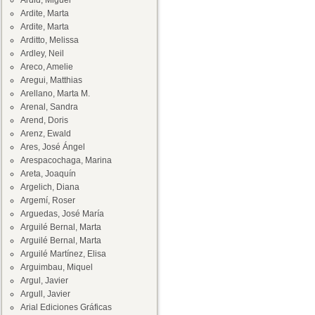
Ardid, Miguel
Ardite, Marta
Ardite, Marta
Arditto, Melissa
Ardley, Neil
Areco, Amelie
Aregui, Matthias
Arellano, Marta M.
Arenal, Sandra
Arend, Doris
Arenz, Ewald
Ares, José Ángel
Arespacochaga, Marina
Areta, Joaquín
Argelich, Diana
Argemí, Roser
Arguedas, José María
Arguilé Bernal, Marta
Arguilé Bernal, Marta
Arguilé Martínez, Elisa
Arguimbau, Miquel
Argul, Javier
Argull, Javier
Arial Ediciones Gráficas