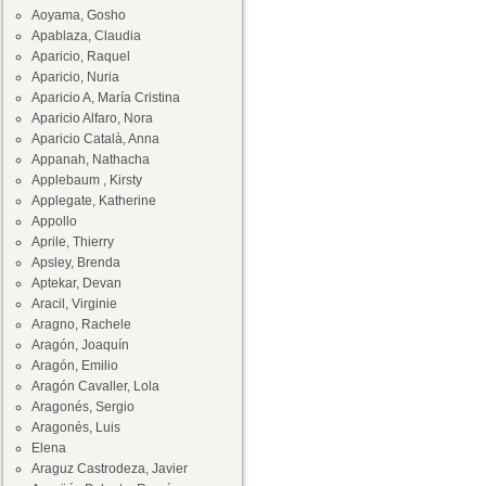
Aoyama, Gosho
Apablaza, Claudia
Aparicio, Raquel
Aparicio, Nuria
Aparicio A, María Cristina
Aparicio Alfaro, Nora
Aparicio Català, Anna
Appanah, Nathacha
Applebaum , Kirsty
Applegate, Katherine
Appollo
Aprile, Thierry
Apsley, Brenda
Aptekar, Devan
Aracil, Virginie
Aragno, Rachele
Aragón, Joaquín
Aragón, Emilio
Aragón Cavaller, Lola
Aragonés, Sergio
Aragonés, Luis
Elena
Araguz Castrodeza, Javier