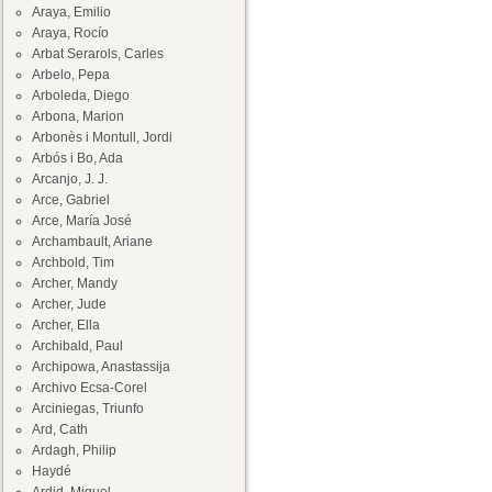
Araya, Emilio
Araya, Rocío
Arbat Serarols, Carles
Arbelo, Pepa
Arboleda, Diego
Arbona, Marion
Arbonès i Montull, Jordi
Arbós i Bo, Ada
Arcanjo, J. J.
Arce, Gabriel
Arce, María José
Archambault, Ariane
Archbold, Tim
Archer, Mandy
Archer, Jude
Archer, Ella
Archibald, Paul
Archipowa, Anastassija
Archivo Ecsa-Corel
Arciniegas, Triunfo
Ard, Cath
Ardagh, Philip
Haydé