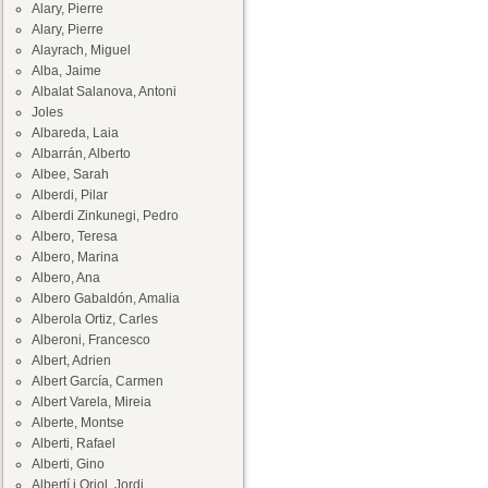
Alary, Pierre
Alary, Pierre
Alayrach, Miguel
Alba, Jaime
Albalat Salanova, Antoni
Joles
Albareda, Laia
Albarrán, Alberto
Albee, Sarah
Alberdi, Pilar
Alberdi Zinkunegi, Pedro
Albero, Teresa
Albero, Marina
Albero, Ana
Albero Gabaldón, Amalia
Alberola Ortiz, Carles
Alberoni, Francesco
Albert, Adrien
Albert García, Carmen
Albert Varela, Mireia
Alberte, Montse
Alberti, Rafael
Alberti, Gino
Albertí i Oriol, Jordi