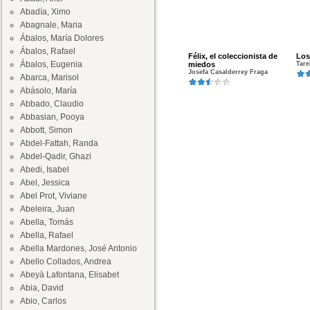
Abadía, Ximo
Abagnale, Maria
Ábalos, María Dolores
Ábalos, Rafael
Félix, el coleccionista de
Los
Ábalos, Eugenia
miedos
Tare
Josefa Casalderrey Fraga
Abarca, Marisol
Abásolo, María
Abbado, Claudio
Abbasian, Pooya
Abbott, Simon
Abdel-Fattah, Randa
Abdel-Qadir, Ghazi
Abedi, Isabel
Abel, Jessica
Abel Prot, Viviane
Abeleira, Juan
Abella, Tomás
Abella, Rafael
Abella Mardones, José Antonio
Abello Collados, Andrea
Abeyà Lafontana, Elisabet
Abia, David
Abio, Carlos