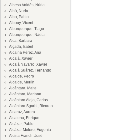
Albesa Valdés, Núria
Albó, Nuria
Albo, Pablo
Albouy, Vicent
Alburquerque, Tiago
Alburquerque, Nádia
Alca, Bárbara
Alçada, Isabel
Alcaina Pérez, Ana
Alcalá, Xavier
Alcalá Navarro, Xavier
Alcalá Suárez, Fernando
Alcalde, Pedro
Alcalde, Merlín
Alcántara, Maite
Alcántara, Mariana
Alcántara Alejo, Carlos
Alcántara Sgarbi, Ricardo
Alcaraz, Aurora
Alcatena, Enrique
Alcázar, Pablo
Alcázar Molero, Eugenia
Alcina Franch, José