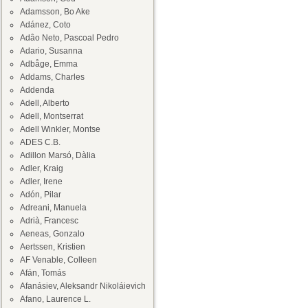
Adamsson, Bo Ake
Adánez, Coto
Adâo Neto, Pascoal Pedro
Adario, Susanna
Adbåge, Emma
Addams, Charles
Addenda
Adell, Alberto
Adell, Montserrat
Adell Winkler, Montse
ADES C.B.
Adillon Marsó, Dàlia
Adler, Kraig
Adler, Irene
Adón, Pilar
Adreani, Manuela
Adrià, Francesc
Aeneas, Gonzalo
Aertssen, Kristien
AF Venable, Colleen
Afán, Tomás
Afanásiev, Aleksandr Nikoláievich
Afano, Laurence L.