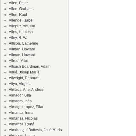
Allen, Peter
Allen, Graham
Allén, Raúl
Allende, Isabel
Allepuz, Anuska
Alles, Hemesh
Alley, R. W.
Allison, Catherine
Allman, Howard
Allman, Howard
Allred, Mike
Allsuch Boardman, Adam
Allué, Josep María
Allwright, Deborah
Allyn, Virginia
Almada, Ariel Andrés
Almagor, Gila
Almagro, Inés
Almagro López, Pilar
Almansa, Inma
Almansa, Nicolás
Almanza, René
Almárcegui Ballesta, José María
Almazán, Laura