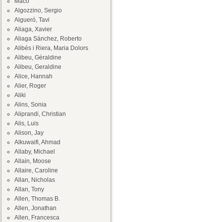
Maco
Algozzino, Sergio
Algueró, Tavi
Aliaga, Xavier
Aliaga Sánchez, Roberto
Alibés i Riera, Maria Dolors
Alibeu, Géraldine
Alibeu, Geraldine
Alice, Hannah
Alier, Roger
Aliki
Alins, Sonia
Aliprandi, Christian
Alis, Luis
Alison, Jay
Alkuwaifi, Ahmad
Allaby, Michael
Allain, Moose
Allaire, Caroline
Allan, Nicholas
Allan, Tony
Allen, Thomas B.
Allen, Jonathan
Allen, Francesca