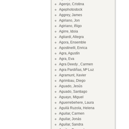
Agenjo, Cristina
Agephotostock
Aggrey, James
Agiriano, Jon
Agiriano, Iñigo
Agirre, Idoia
Agliardi, Allegra
Agora, Ensemble
Agostinelli, Enrica
Agra, Agustín
Agra, Eva
Agra Deedy , Carmen
Agra Pardiñas, Mª Luz
Agramunt, Xavier
Agrimbau, Diego
Aguado, Jesús
Aguado, Santiago
Aguayo, Miguel
Aguerrebehere, Laura
Aguilà Ruzola, Helena
Aguilar, Carmen
Aguilar, Jonás
Aguilar, Sandra