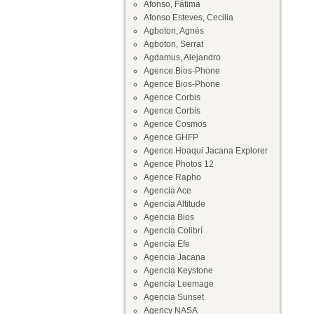
Afonso, Fátima
Afonso Esteves, Cecilia
Agboton, Agnès
Agboton, Serrat
Agdamus, Alejandro
Agence Bios-Phone
Agence Bios-Phone
Agence Corbis
Agence Corbis
Agence Cosmos
Agence GHFP
Agence Hoaqui Jacana Explorer
Agence Photos 12
Agence Rapho
Agencia Ace
Agencia Altitude
Agencia Bios
Agencia Colibrí
Agencia Efe
Agencia Jacana
Agencia Keystone
Agencia Leemage
Agencia Sunset
Agency NASA