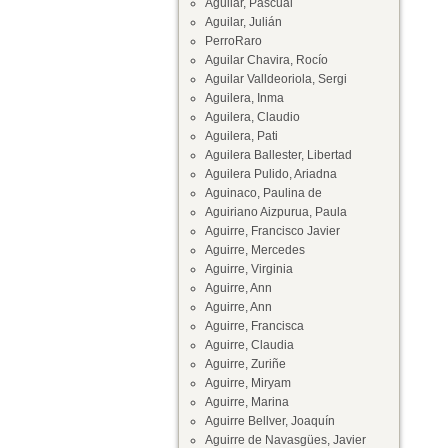
Aguilar, Pascual
Aguilar, Julián
PerroRaro
Aguilar Chavira, Rocío
Aguilar Valldeoriola, Sergi
Aguilera, Inma
Aguilera, Claudio
Aguilera, Pati
Aguilera Ballester, Libertad
Aguilera Pulido, Ariadna
Aguinaco, Paulina de
Aguiriano Aizpurua, Paula
Aguirre, Francisco Javier
Aguirre, Mercedes
Aguirre, Virginia
Aguirre, Ann
Aguirre, Ann
Aguirre, Francisca
Aguirre, Claudia
Aguirre, Zuriñe
Aguirre, Miryam
Aguirre, Marina
Aguirre Bellver, Joaquín
Aguirre de Navasgües, Javier