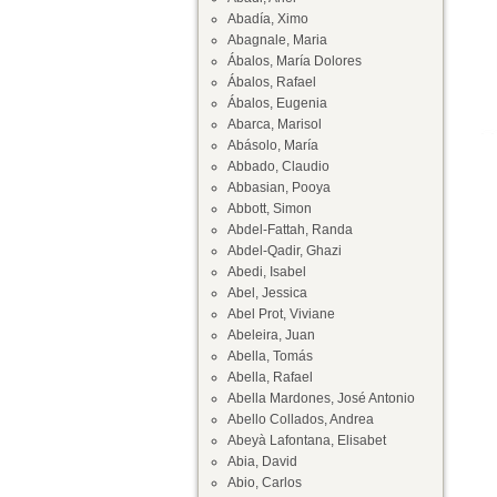
Abadía, Ximo
Abagnale, Maria
Ábalos, María Dolores
Ábalos, Rafael
Ábalos, Eugenia
Abarca, Marisol
Abásolo, María
Abbado, Claudio
Abbasian, Pooya
Abbott, Simon
Abdel-Fattah, Randa
Abdel-Qadir, Ghazi
Abedi, Isabel
Abel, Jessica
Abel Prot, Viviane
Abeleira, Juan
Abella, Tomás
Abella, Rafael
Abella Mardones, José Antonio
Abello Collados, Andrea
Abeyà Lafontana, Elisabet
Abia, David
Abio, Carlos