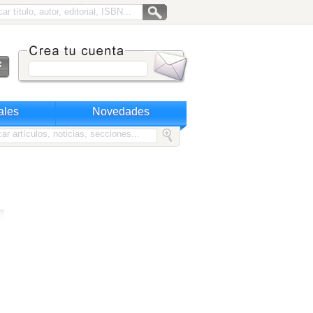
ales
Novedades