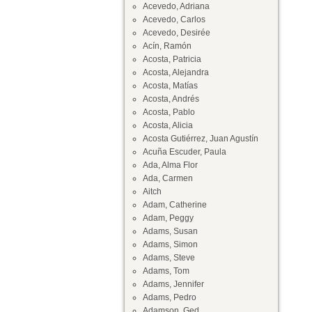
Acevedo, Adriana
Acevedo, Carlos
Acevedo, Desirée
Acín, Ramón
Acosta, Patricia
Acosta, Alejandra
Acosta, Matías
Acosta, Andrés
Acosta, Pablo
Acosta, Alicia
Acosta Gutiérrez, Juan Agustín
Acuña Escuder, Paula
Ada, Alma Flor
Ada, Carmen
Aitch
Adam, Catherine
Adam, Peggy
Adams, Susan
Adams, Simon
Adams, Steve
Adams, Tom
Adams, Jennifer
Adams, Pedro
Adamson, Ged