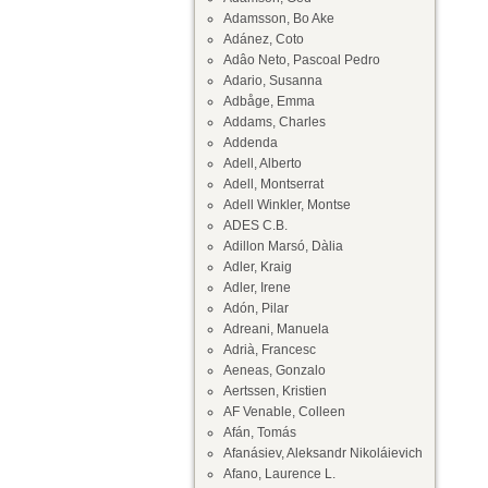
Adamsson, Bo Ake
Adánez, Coto
Adâo Neto, Pascoal Pedro
Adario, Susanna
Adbåge, Emma
Addams, Charles
Addenda
Adell, Alberto
Adell, Montserrat
Adell Winkler, Montse
ADES C.B.
Adillon Marsó, Dàlia
Adler, Kraig
Adler, Irene
Adón, Pilar
Adreani, Manuela
Adrià, Francesc
Aeneas, Gonzalo
Aertssen, Kristien
AF Venable, Colleen
Afán, Tomás
Afanásiev, Aleksandr Nikoláievich
Afano, Laurence L.