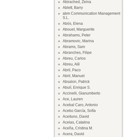
Abirached, Zeina
Ablett, Barry
abm Communication Management
S.L.
Abós, Elena
Abouet, Marguerite
Abrahams, Peter
Abramovic, Marina
Abrams, Sam
Abranches, Filipe
Abreu, Carlos
Abreu, Alê
Abril, Paco
Abril, Manuel
Absalon, Patrick
Abulí, Enrique S.
Accinelli, Gianumberto
Ace, Lauren
Acebal Caro, Antonio
Acebo García, Sofía
Aceituno, David
Acelas, Catalina
Aceña, Cristina M.
Acera, David