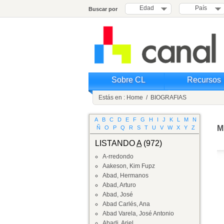
Edad
País
Buscar por
Sobre CL
Recursos
Estás en :
Home
/
BIOGRAFIAS
A
B
C
D
E
F
G
H
I
J
K
L
M
N
M
Ñ
O
P
Q
R
S
T
U
V
W
X
Y
Z
LISTANDO
A
(972)
A-rredondo
Aakeson, Kim Fupz
Abad, Hermanos
Abad, Arturo
Abad, José
Abad Carlés, Ana
Abad Varela, José Antonio
Abadi, Ariel