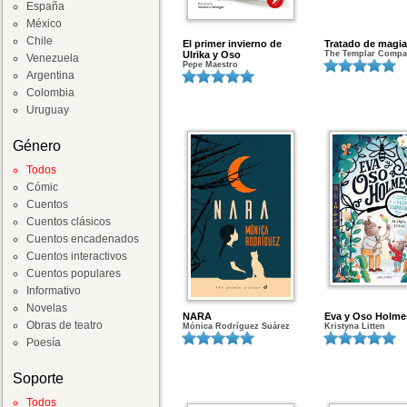
España
México
Chile
El primer invierno de
Tratado de magia
Ulrika y Oso
The Templar Comp
Venezuela
Pepe Maestro
Argentina
Colombia
Uruguay
Género
Todos
Cómic
Cuentos
Cuentos clásicos
Cuentos encadenados
Cuentos interactivos
Cuentos populares
Informativo
Novelas
NARA
Eva y Oso Holme
Obras de teatro
Mónica Rodríguez Suárez
Kristyna Litten
Poesía
Soporte
Todos