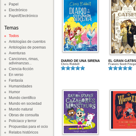
Papel
Electrónico
Papel/Electrónico
Temas
Todos
Antologías de cuentos
Antologías de poemas
Aventuras
Canciones, rimas,
DIARIO DE UNA SIRENA
EL GRAN GATBS
adivinanzas...
Chris Riddell
Francis Scott Fitzge
Ciencia-ficción
En verso
Fantasía
Humanidades
Humor
Mundo científico
Mundo en sociedad
Mundo natural
Obras de consulta
Policiaco y terror
Propuestas para el ocio
Relatos históricos