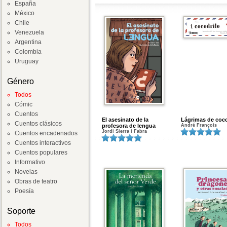
España
México
Chile
Venezuela
Argentina
Colombia
Uruguay
Género
Todos
Cómic
Cuentos
El asesinato de la
Lágrimas de coco
Cuentos clásicos
profesora de lengua
André François
Jordi Sierra i Fabra
Cuentos encadenados
Cuentos interactivos
Cuentos populares
Informativo
Novelas
Obras de teatro
Poesía
Soporte
Todos