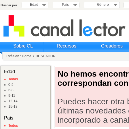
Edad
País
Género
Buscar por
Sobre CL
Recursos
Creadores
Estás en :
Home
/
BUSCADOR
Edad
No hemos encontra
Todas
correspondan con 
0-5
6-8
9-11
Puedes hacer otra b
12-14
15-18
últimas novedades 
País
incorporado a canal 
Todos