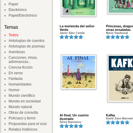
Papel
Electrónico
Papel/Electrónico
La merienda del señor
Princesas, drago
Temas
Verde
otras ensaladas
Javier Sáez Castán
Marie Vaudescal
Todos
Antologías de cuentos
Antologías de poemas
Aventuras
Canciones, rimas,
adivinanzas...
Ciencia-ficción
En verso
Fantasía
Humanidades
Humor
Mundo científico
Mundo en sociedad
Mundo natural
Obras de consulta
Al final. Un cuento
Kafka
Policiaco y terror
ilustrado
David Zane Mairowi
Silvia Nanclares
Propuestas para el ocio
Relatos históricos