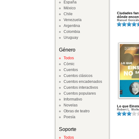
España
México
Ciudades fant
Chile
dónde encont
Venezuela
Manuel Gonzál
Argentina
Colombia
Uruguay
Género
Todos
Cómic
Cuentos
Cuentos clásicos
Cuentos encadenados
Cuentos interactivos
Cuentos populares
Informativo
Novelas
Lo que Einste
Robert L. Wolk
Obras de teatro
Poesía
Soporte
Todos