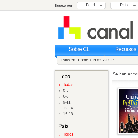
Edad
País
Buscar por
Sobre CL
Recursos
Estás en :
Home
/
BUSCADOR
Se han enco
Edad
Todas
0-5
6-8
9-11
12-14
15-18
País
Todos