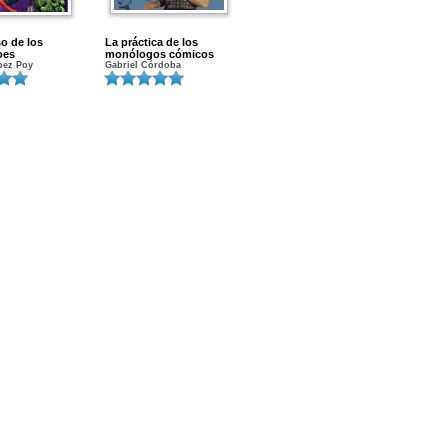
so de los
La práctica de los
oes
monólogos cómicos
pez Poy
Gabriel Córdoba