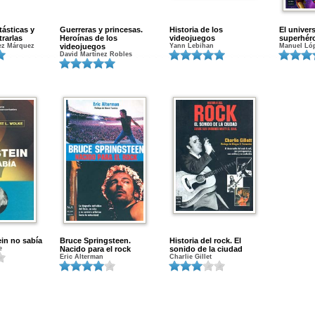
ásticas y
Guerreras y princesas.
Historia de los
El univer
rarlas
Heroínas de los
videojuegos
superhér
ez Márquez
videojuegos
Yann Lebihan
Manuel Ló
David Martínez Robles
in no sabía
Bruce Springsteen.
Historia del rock. El
e
Nacido para el rock
sonido de la ciudad
Eric Alterman
Charlie Gillet