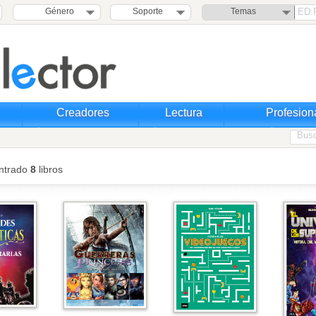
Género
Soporte
Temas
Creadores
Lectura
Profesion
ntrado
8
libros