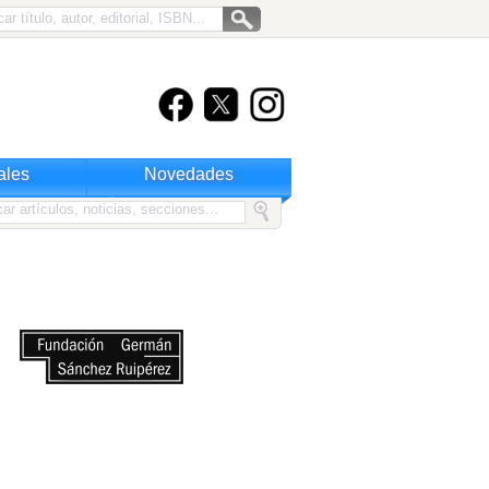
ales
Novedades