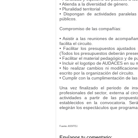
• Atienda a la diversidad de género.
• Pluralidad territorial
• Dispongan de actividades paralelas a
públicos.
Compromiso de las compañías:
• Asistir a las reuniones de acompaña
facilita el circuito.
• Facilitar los presupuestos ajustados
(Todos los presupuestos deberán present
• Facilitar el material pedagógico y de 
• Incluir el logotipo de AUDACES en su m
• No realizar cambios ni modificacion
escrito por la organización del circuito.
• Cumplir con la cumplimentación de las 
Una vez finalizado el periodo de ins
profesionales del sector, externa al ci
actividades a partir de las propuest
establecidos en la convocatoria. Ser
elegirán los espectáculos que programar
Fuente: ASSITEJ.
Envíanos tu comentario: