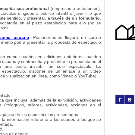
mpañía sea profesional
(empresas o autónomos);
áculos dirigidos a público infantil o juvenil, o que
ste sentido, y presentar,
a través de un formulario
,
ocatoria en el plazo establecido para ello (no se
azo)
 como usuario
. Posteriormente llegará un correo
omento podrá presentar la propuesta de espectáculo
.
do como usuarios en ediciones anteriores, pueden
 usuario y contraseña y presentar la propuesta en el
 una podrá inscribir un sólo espectáculo. Es
el espectáculo, disponer de un enlace a un vídeo
de visualización en línea, como Vimeo o YouTube)
entado.
ta que incluya, además de la exhibición, actividades
(coloquios, talleres, actividades, acciones en el
edagógico de los espectáculos presentados.
ad la información referente a las edades a las que se
entada.
d.
ctiva de género.