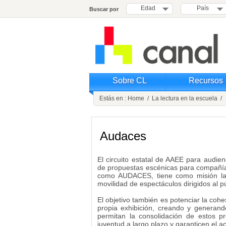
Edad
País
Buscar por
Sobre CL
Recursos
Estás en :
Home
/
La lectura en la escuela
/ 
Audaces
El circuito estatal de AAEE para audie
de propuestas escénicas para compañía
como AUDACES, tiene como misión la
movilidad de espectáculos dirigidos al pú
El objetivo también es potenciar la cohesi
propia exhibición, creando y genera
permitan la consolidación de estos p
juventud a largo plazo y garanticen el ac