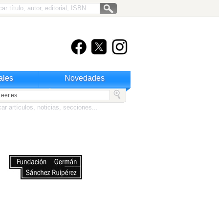
ales
Novedades
Leer.es