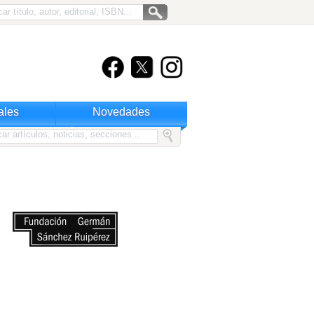
ales
Novedades