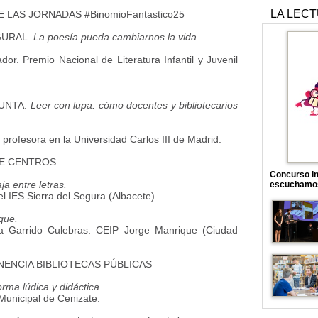
LA LEC
E LAS JORNADAS #BinomioFantastico25
GURAL.
La poesía pueda cambiarnos la vida.
dor. Premio Nacional de Literatura Infantil y Juvenil
JUNTA.
Leer con lupa: cómo docentes y bibliotecarios
profesora en la Universidad Carlos III de Madrid.
DE CENTROS
Concurso in
ja entre letras.
escuchamo
l IES Sierra del Segura (Albacete).
que.
na Garrido Culebras. CEIP Jorge Manrique (Ciudad
ONENCIA BIBLIOTECAS PÚBLICAS
rma lúdica y didáctica.
Municipal de Cenizate.