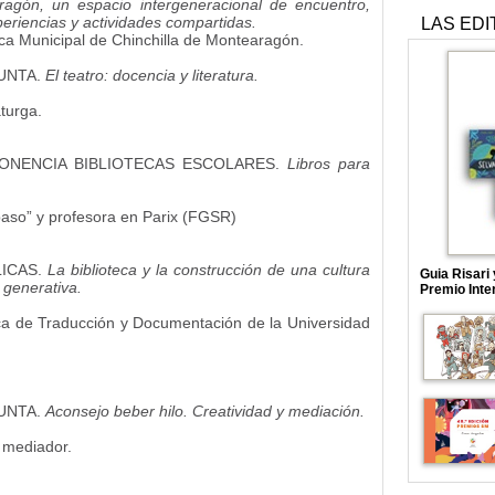
ragón, un espacio intergeneracional de encuentro,
periencias y actividades compartidas.
LAS EDI
ica Municipal de Chinchilla de Montearagón.
JUNTA.
El teatro: docencia y literatura.
aturga.
PONENCIA BIBLIOTECAS ESCOLARES.
Libros para
paso” y profesora en Parix (FGSR)
LICAS.
La biblioteca y la construcción de una cultura
Guia Risari
l generativa.
Premio Inte
teca de Traducción y Documentación de la Universidad
JUNTA.
Aconsejo beber hilo. Creatividad y mediación.
 mediador.