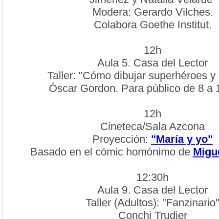
Modera: Gerardo Vilches.
Colabora Goethe Institut.
12h
Aula 5. Casa del Lector
Taller: "Cómo dibujar superhéroes y 
Óscar Gordon. Para público de 8 a 
12h
Cineteca/Sala Azcona
Proyección:
"María y yo"
Basado en el cómic homónimo de
Migu
12:30h
Aula 9. Casa del Lector
Taller (Adultos): "Fanzinario
Conchi Trudier