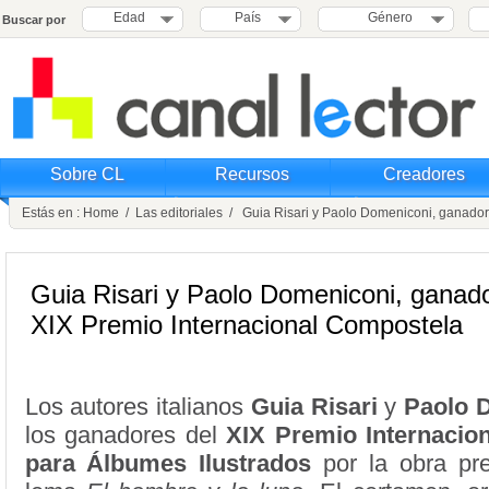
Edad
País
Género
Buscar por
Sobre CL
Recursos
Creadores
Estás en :
Home
/
Las editoriales
/ Guia Risari y Paolo Domeniconi, ganador
Guia Risari y Paolo Domeniconi, ganado
XIX Premio Internacional Compostela
Los autores italianos
Guia Risari
y
Paolo 
los ganadores del
XIX Premio Internacio
para Álbumes Ilustrados
por la obra pr