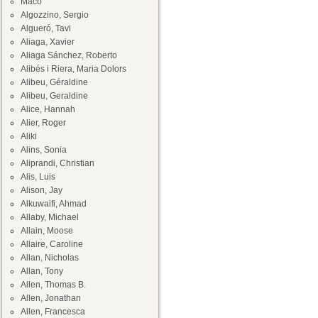
Maco
Algozzino, Sergio
Algueró, Tavi
Aliaga, Xavier
Aliaga Sánchez, Roberto
Alibés i Riera, Maria Dolors
Alibeu, Géraldine
Alibeu, Geraldine
Alice, Hannah
Alier, Roger
Aliki
Alins, Sonia
Aliprandi, Christian
Alis, Luis
Alison, Jay
Alkuwaifi, Ahmad
Allaby, Michael
Allain, Moose
Allaire, Caroline
Allan, Nicholas
Allan, Tony
Allen, Thomas B.
Allen, Jonathan
Allen, Francesca