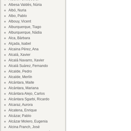
Albesa Valdés, Núria
Albó, Nuria
Albo, Pablo
Albouy, Vicent
Alburquerque, Tiago
Alburquerque, Nádia
Alca, Bárbara
Alçada, Isabel
Alcaina Pérez, Ana
Alcalá, Xavier
Alcalá Navarro, Xavier
Alcalá Suárez, Fernando
Alcalde, Pedro
Alcalde, Merlín
Alcántara, Maite
Alcántara, Mariana
Alcántara Alejo, Carlos
Alcántara Sgarbi, Ricardo
Alcaraz, Aurora
Alcatena, Enrique
Alcázar, Pablo
Alcázar Molero, Eugenia
Alcina Franch, José