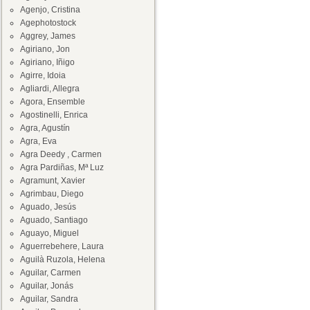
Agenjo, Cristina
Agephotostock
Aggrey, James
Agiriano, Jon
Agiriano, Iñigo
Agirre, Idoia
Agliardi, Allegra
Agora, Ensemble
Agostinelli, Enrica
Agra, Agustín
Agra, Eva
Agra Deedy , Carmen
Agra Pardiñas, Mª Luz
Agramunt, Xavier
Agrimbau, Diego
Aguado, Jesús
Aguado, Santiago
Aguayo, Miguel
Aguerrebehere, Laura
Aguilà Ruzola, Helena
Aguilar, Carmen
Aguilar, Jonás
Aguilar, Sandra