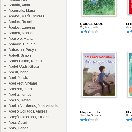
Abadía, Ximo
Abagnale, Maria
Ábalos, María Dolores
Ábalos, Rafael
QUINCE AÑOS
El l
Ábalos, Eugenia
Vigdis Hjorth
Jost
Abarca, Marisol
Abásolo, María
Abbado, Claudio
Abbasian, Pooya
Abbott, Simon
Abdel-Fattah, Randa
Abdel-Qadir, Ghazi
Abedi, Isabel
Abel, Jessica
Abel Prot, Viviane
Abeleira, Juan
Abella, Tomás
Abella, Rafael
Abella Mardones, José Antonio
Abello Collados, Andrea
Me pregunto...
El 
Jostein Gaarder
Stia
Abeyà Lafontana, Elisabet
Abia, David
Abio, Carlos