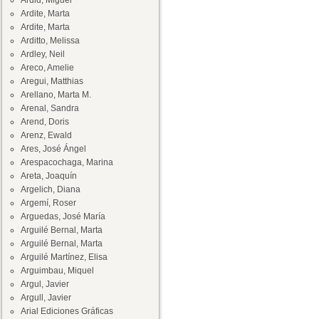
Ardid, Miguel
Ardite, Marta
Ardite, Marta
Arditto, Melissa
Ardley, Neil
Areco, Amelie
Aregui, Matthias
Arellano, Marta M.
Arenal, Sandra
Arend, Doris
Arenz, Ewald
Ares, José Ángel
Arespacochaga, Marina
Areta, Joaquín
Argelich, Diana
Argemí, Roser
Arguedas, José María
Arguilé Bernal, Marta
Arguilé Bernal, Marta
Arguilé Martínez, Elisa
Arguimbau, Miquel
Argul, Javier
Argull, Javier
Arial Ediciones Gráficas