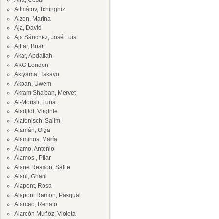
Aira, César
Aitmátov, Tchinghiz
Aizen, Marina
Aja, David
Aja Sánchez, José Luis
Ajhar, Brian
Akar, Abdallah
AKG London
Akiyama, Takayo
Akpan, Uwem
Akram Sha'ban, Mervet
Al-Mousli, Luna
Aladjidi, Virginie
Alafenisch, Salim
Alamán, Olga
Alaminos, María
Álamo, Antonio
Álamos , Pilar
Alane Reason, Sallie
Alani, Ghani
Alapont, Rosa
Alapont Ramon, Pasqual
Alarcao, Renato
Alarcón Muñoz, Violeta