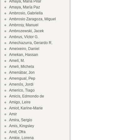
Amaya, María Pilar
Amaya, María Paz
Ambrosio, Gabriella
Ambrosio Zaragoza, Miguel
Ambrosy, Manuel
Ambrozewski, Jacek
Ambrus, Víctor G.
Amechazurra, Gerardo R.
Ameixeiro, Daniel
Amekan, Hassan
Ameli, M.
Ameli, Michela
Amenábar, Jon
Amengual, Pep
Amenós, Jordi
Americo, Tiago
Amicis, Edmondo de
Amigo, Leire
Amiot, Karine-Marie
Amir
Amira, Sergio
Amis, Kingsley
Amit, Ofra
Amkie, Lorena