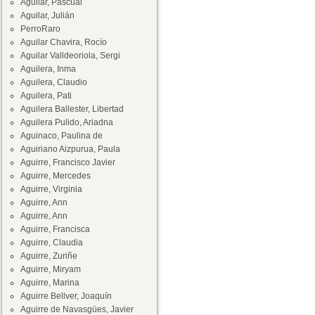
Aguilar, Pascual
Aguilar, Julián
PerroRaro
Aguilar Chavira, Rocío
Aguilar Valldeoriola, Sergi
Aguilera, Inma
Aguilera, Claudio
Aguilera, Pati
Aguilera Ballester, Libertad
Aguilera Pulido, Ariadna
Aguinaco, Paulina de
Aguiriano Aizpurua, Paula
Aguirre, Francisco Javier
Aguirre, Mercedes
Aguirre, Virginia
Aguirre, Ann
Aguirre, Ann
Aguirre, Francisca
Aguirre, Claudia
Aguirre, Zuriñe
Aguirre, Miryam
Aguirre, Marina
Aguirre Bellver, Joaquín
Aguirre de Navasgües, Javier