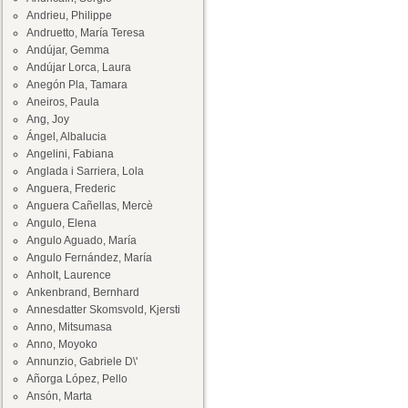
Andrieu, Philippe
Andruetto, María Teresa
Andújar, Gemma
Andújar Lorca, Laura
Anegón Pla, Tamara
Aneiros, Paula
Ang, Joy
Ángel, Albalucia
Angelini, Fabiana
Anglada i Sarriera, Lola
Anguera, Frederic
Anguera Cañellas, Mercè
Angulo, Elena
Angulo Aguado, María
Angulo Fernández, María
Anholt, Laurence
Ankenbrand, Bernhard
Annesdatter Skomsvold, Kjersti
Anno, Mitsumasa
Anno, Moyoko
Annunzio, Gabriele D\'
Añorga López, Pello
Ansón, Marta