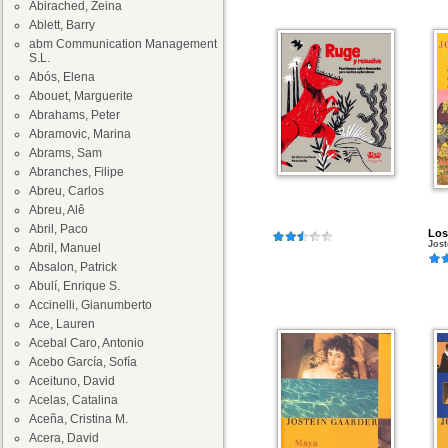
Abirached, Zeina
Ablett, Barry
abm Communication Management
S.L.
Abós, Elena
Abouet, Marguerite
Abrahams, Peter
Abramovic, Marina
Abrams, Sam
Abranches, Filipe
Abreu, Carlos
Abreu, Alê
Abril, Paco
Los
Jost
Abril, Manuel
Absalon, Patrick
Abulí, Enrique S.
Accinelli, Gianumberto
Ace, Lauren
Acebal Caro, Antonio
Acebo García, Sofía
Aceituno, David
Acelas, Catalina
Aceña, Cristina M.
Acera, David