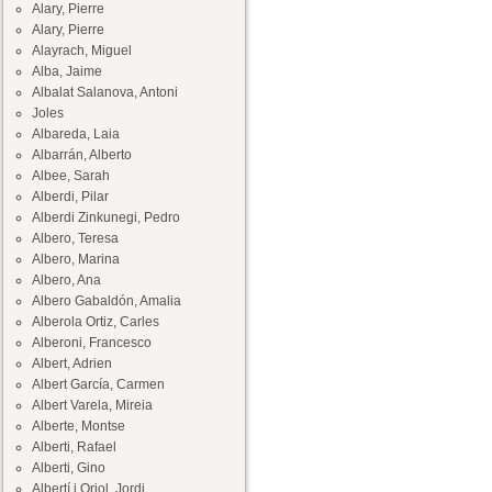
Alary, Pierre
Alary, Pierre
Alayrach, Miguel
Alba, Jaime
Albalat Salanova, Antoni
Joles
Albareda, Laia
Albarrán, Alberto
Albee, Sarah
Alberdi, Pilar
Alberdi Zinkunegi, Pedro
Albero, Teresa
Albero, Marina
Albero, Ana
Albero Gabaldón, Amalia
Alberola Ortiz, Carles
Alberoni, Francesco
Albert, Adrien
Albert García, Carmen
Albert Varela, Mireia
Alberte, Montse
Alberti, Rafael
Alberti, Gino
Albertí i Oriol, Jordi