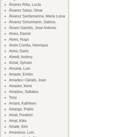
Álvarez Rilla, Lucía
Álvarez Salas, Omar
Álvarez Santamarina, María Luisa
Álvarez Schurmann, Sabina
Álvaro Garrido, José Antonio
Alves, Daniel
Alves, Hugo
Alvim Corrêa, Henrique
Alvisi, Dario
Alwett, Audrey
Alzial, Sylvain
Alzueta, Luis
Amade, Emilio
Amades i Gelats, Joan
Amador, Irene
Amadou, Safiatou
Tony
Amant, Kathleen
Amargo, Pablo
Amat, Frederic
Amat, Kiko
Amate, Kim
Amavisca, Luis