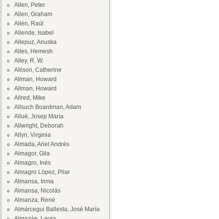
Allen, Peter
Allen, Graham
Allén, Raúl
Allende, Isabel
Allepuz, Anuska
Alles, Hemesh
Alley, R. W.
Allison, Catherine
Allman, Howard
Allman, Howard
Allred, Mike
Allsuch Boardman, Adam
Allué, Josep María
Allwright, Deborah
Allyn, Virginia
Almada, Ariel Andrés
Almagor, Gila
Almagro, Inés
Almagro López, Pilar
Almansa, Inma
Almansa, Nicolás
Almanza, René
Almárcegui Ballesta, José María
Almazán, Laura