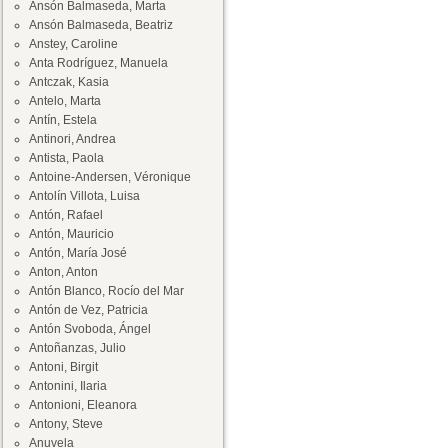
Ansón Balmaseda, Marta
Ansón Balmaseda, Beatriz
Anstey, Caroline
Anta Rodríguez, Manuela
Antczak, Kasia
Antelo, Marta
Antín, Estela
Antinori, Andrea
Antista, Paola
Antoine-Andersen, Véronique
Antolín Villota, Luisa
Antón, Rafael
Antón, Mauricio
Antón, María José
Anton, Anton
Antón Blanco, Rocío del Mar
Antón de Vez, Patricia
Antón Svoboda, Ángel
Antoñanzas, Julio
Antoni, Birgit
Antonini, Ilaria
Antonioni, Eleanora
Antony, Steve
Anuvela