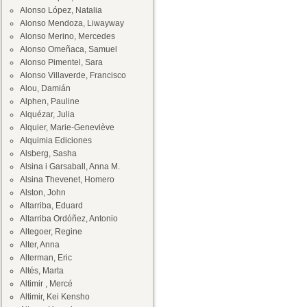
Alonso López, Natalia
Alonso Mendoza, Liwayway
Alonso Merino, Mercedes
Alonso Omeñaca, Samuel
Alonso Pimentel, Sara
Alonso Villaverde, Francisco
Alou, Damián
Alphen, Pauline
Alquézar, Julia
Alquier, Marie-Geneviève
Alquimia Ediciones
Alsberg, Sasha
Alsina i Garsaball, Anna M.
Alsina Thevenet, Homero
Alston, John
Altarriba, Eduard
Altarriba Ordóñez, Antonio
Altegoer, Regine
Alter, Anna
Alterman, Eric
Altés, Marta
Altimir , Mercé
Altimir, Kei Kensho