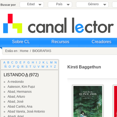
Edad
País
Género
Buscar por
Sobre CL
Recursos
Creadores
Estás en :
Home
/
BIOGRAFIAS
A
B
C
D
E
F
G
H
I
J
K
L
M
N
Kirsti Baggethun
Ñ
O
P
Q
R
S
T
U
V
W
X
Y
Z
LISTANDO
A
(972)
A-rredondo
Aakeson, Kim Fupz
Abad, Hermanos
Abad, Arturo
Abad, José
Abad Carlés, Ana
Abad Varela, José Antonio
Abadi, Ariel