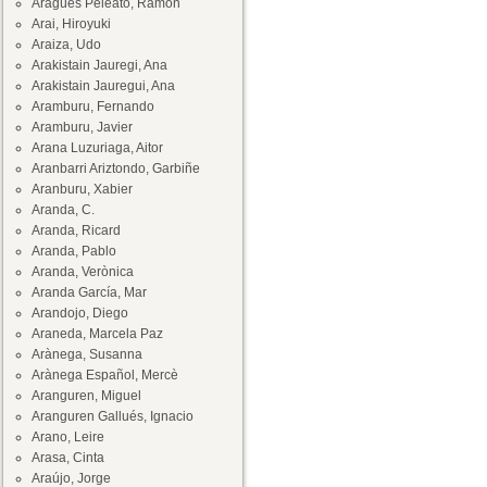
Aragüés Peleato, Ramón
Arai, Hiroyuki
Araiza, Udo
Arakistain Jauregi, Ana
Arakistain Jauregui, Ana
Aramburu, Fernando
Aramburu, Javier
Arana Luzuriaga, Aitor
Aranbarri Ariztondo, Garbiñe
Aranburu, Xabier
Aranda, C.
Aranda, Ricard
Aranda, Pablo
Aranda, Verònica
Aranda García, Mar
Arandojo, Diego
Araneda, Marcela Paz
Arànega, Susanna
Arànega Español, Mercè
Aranguren, Miguel
Aranguren Gallués, Ignacio
Arano, Leire
Arasa, Cinta
Araújo, Jorge