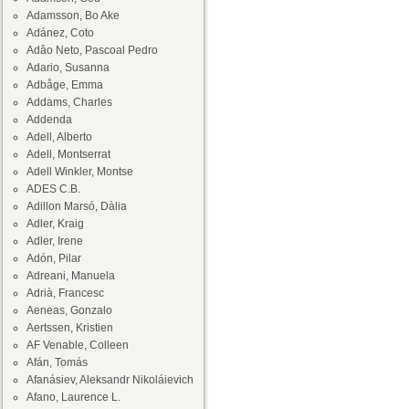
Adamsson, Bo Ake
Adánez, Coto
Adâo Neto, Pascoal Pedro
Adario, Susanna
Adbåge, Emma
Addams, Charles
Addenda
Adell, Alberto
Adell, Montserrat
Adell Winkler, Montse
ADES C.B.
Adillon Marsó, Dàlia
Adler, Kraig
Adler, Irene
Adón, Pilar
Adreani, Manuela
Adrià, Francesc
Aeneas, Gonzalo
Aertssen, Kristien
AF Venable, Colleen
Afán, Tomás
Afanásiev, Aleksandr Nikoláievich
Afano, Laurence L.