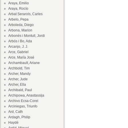
Araya, Emilio
Araya, Rocío
Arbat Serarols, Carles
Arbelo, Pepa
Arboleda, Diego
Arbona, Marion
Arbonès i Montull, Jordi
Arbós i Bo, Ada
Arcanjo, J. J.
Arce, Gabriel
Arce, María José
Archambault, Ariane
Archbold, Tim
Archer, Mandy
Archer, Jude
Archer, Ella
Archibald, Paul
Archipowa, Anastassija
Archivo Ecsa-Corel
Arciniegas, Triunfo
Ard, Cath
Ardagh, Philip
Haydé