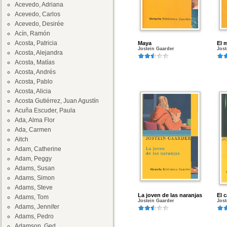
Acevedo, Adriana
Acevedo, Carlos
Acevedo, Desirée
Acín, Ramón
Acosta, Patricia
Maya
El 
Jostein Gaarder
Jost
Acosta, Alejandra
Acosta, Matías
Acosta, Andrés
Acosta, Pablo
Acosta, Alicia
Acosta Gutiérrez, Juan Agustín
Acuña Escuder, Paula
Ada, Alma Flor
Ada, Carmen
Aitch
Adam, Catherine
Adam, Peggy
Adams, Susan
Adams, Simon
Adams, Steve
La joven de las naranjas
El c
Adams, Tom
Jostein Gaarder
Jost
Adams, Jennifer
Adams, Pedro
Adamson, Ged