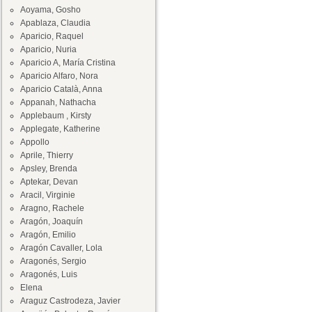
Aoyama, Gosho
Apablaza, Claudia
Aparicio, Raquel
Aparicio, Nuria
Aparicio A, María Cristina
Aparicio Alfaro, Nora
Aparicio Català, Anna
Appanah, Nathacha
Applebaum , Kirsty
Applegate, Katherine
Appollo
Aprile, Thierry
Apsley, Brenda
Aptekar, Devan
Aracil, Virginie
Aragno, Rachele
Aragón, Joaquín
Aragón, Emilio
Aragón Cavaller, Lola
Aragonés, Sergio
Aragonés, Luis
Elena
Araguz Castrodeza, Javier