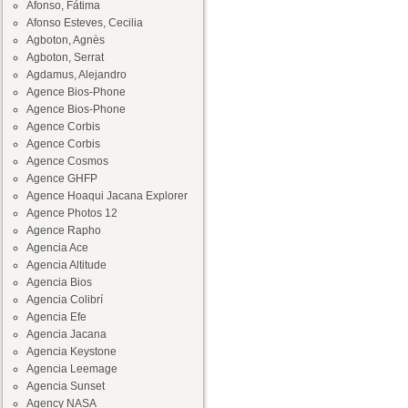
Afonso, Fátima
Afonso Esteves, Cecilia
Agboton, Agnès
Agboton, Serrat
Agdamus, Alejandro
Agence Bios-Phone
Agence Bios-Phone
Agence Corbis
Agence Corbis
Agence Cosmos
Agence GHFP
Agence Hoaqui Jacana Explorer
Agence Photos 12
Agence Rapho
Agencia Ace
Agencia Altitude
Agencia Bios
Agencia Colibrí
Agencia Efe
Agencia Jacana
Agencia Keystone
Agencia Leemage
Agencia Sunset
Agency NASA