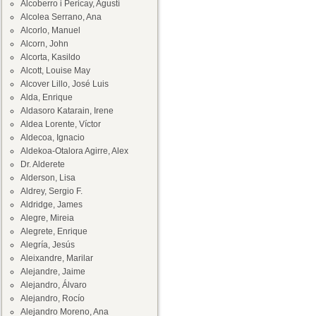
Alcoberro i Pericay, Agustí
Alcolea Serrano, Ana
Alcorlo, Manuel
Alcorn, John
Alcorta, Kasildo
Alcott, Louise May
Alcover Lillo, José Luis
Alda, Enrique
Aldasoro Katarain, Irene
Aldea Lorente, Víctor
Aldecoa, Ignacio
Aldekoa-Otalora Agirre, Alex
Dr. Alderete
Alderson, Lisa
Aldrey, Sergio F.
Aldridge, James
Alegre, Mireia
Alegrete, Enrique
Alegría, Jesús
Aleixandre, Marilar
Alejandre, Jaime
Alejandro, Álvaro
Alejandro, Rocío
Alejandro Moreno, Ana