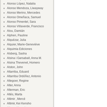
Alonso López, Natalia
Alonso Mendoza, Liwayway
Alonso Merino, Mercedes
Alonso Omeñaca, Samuel
Alonso Pimentel, Sara
Alonso Villaverde, Francisco
Alou, Damián
Alphen, Pauline
Alquézar, Julia
Alquier, Marie-Geneviève
Alquimia Ediciones
Alsberg, Sasha
Alsina i Garsaball, Anna M.
Alsina Thevenet, Homero
Alston, John
Altarriba, Eduard
Altarriba Ordóñez, Antonio
Altegoer, Regine
Alter, Anna
Alterman, Eric
Altés, Marta
Altimir , Mercé
Altimir, Kei Kensho