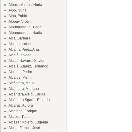
Albesa Valdés, Núria
Albó, Nuria
Albo, Pablo
Albouy, Vicent
Alburquerque, Tiago
Alburquerque, Nádia
Alca, Bárbara
Alçada, Isabel
Alcaina Pérez, Ana
Alcalá, Xavier
Alcalá Navarro, Xavier
Alcalá Suárez, Fernando
Alcalde, Pedro
Alcalde, Merlín
Alcántara, Maite
Alcántara, Mariana
Alcántara Alejo, Carlos
Alcántara Sgarbi, Ricardo
Alcaraz, Aurora
Alcatena, Enrique
Alcázar, Pablo
Alcázar Molero, Eugenia
Alcina Franch, José