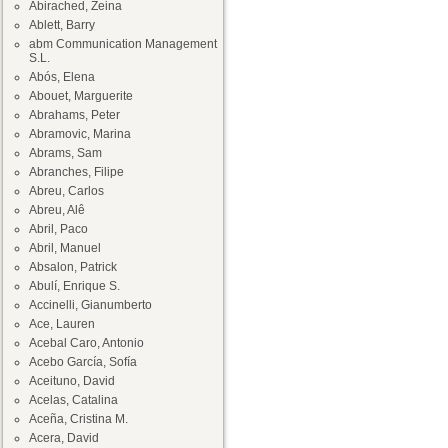
Abirached, Zeina
Ablett, Barry
abm Communication Management
S.L.
Abós, Elena
Abouet, Marguerite
Abrahams, Peter
Abramovic, Marina
Abrams, Sam
Abranches, Filipe
Abreu, Carlos
Abreu, Alê
Abril, Paco
Abril, Manuel
Absalon, Patrick
Abulí, Enrique S.
Accinelli, Gianumberto
Ace, Lauren
Acebal Caro, Antonio
Acebo García, Sofía
Aceituno, David
Acelas, Catalina
Aceña, Cristina M.
Acera, David