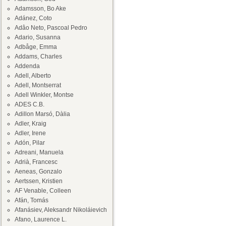
Adamsson, Bo Ake
Adánez, Coto
Adâo Neto, Pascoal Pedro
Adario, Susanna
Adbåge, Emma
Addams, Charles
Addenda
Adell, Alberto
Adell, Montserrat
Adell Winkler, Montse
ADES C.B.
Adillon Marsó, Dàlia
Adler, Kraig
Adler, Irene
Adón, Pilar
Adreani, Manuela
Adrià, Francesc
Aeneas, Gonzalo
Aertssen, Kristien
AF Venable, Colleen
Afán, Tomás
Afanásiev, Aleksandr Nikoláievich
Afano, Laurence L.