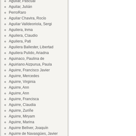
Aguilar, Pascual
Aguilar, Julián
PerroRaro
Aguilar Chavira, Rocío
Aguilar Valldeoriola, Sergi
Aguilera, Inma
Aguilera, Claudio
Aguilera, Pati
Aguilera Ballester, Libertad
Aguilera Pulido, Ariadna
Aguinaco, Paulina de
Aguiriano Aizpurua, Paula
Aguirre, Francisco Javier
Aguirre, Mercedes
Aguirre, Virginia
Aguirre, Ann
Aguirre, Ann
Aguirre, Francisca
Aguirre, Claudia
Aguirre, Zuriñe
Aguirre, Miryam
Aguirre, Marina
Aguirre Bellver, Joaquín
Aguirre de Navasgües, Javier