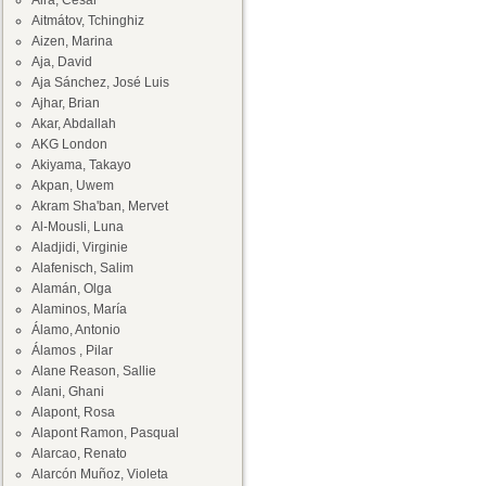
Aira, César
Aitmátov, Tchinghiz
Aizen, Marina
Aja, David
Aja Sánchez, José Luis
Ajhar, Brian
Akar, Abdallah
AKG London
Akiyama, Takayo
Akpan, Uwem
Akram Sha'ban, Mervet
Al-Mousli, Luna
Aladjidi, Virginie
Alafenisch, Salim
Alamán, Olga
Alaminos, María
Álamo, Antonio
Álamos , Pilar
Alane Reason, Sallie
Alani, Ghani
Alapont, Rosa
Alapont Ramon, Pasqual
Alarcao, Renato
Alarcón Muñoz, Violeta