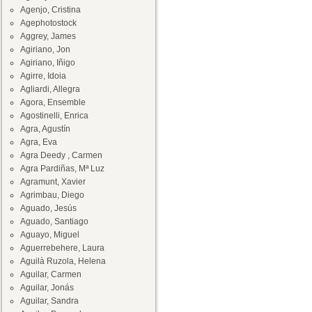
Agenjo, Cristina
Agephotostock
Aggrey, James
Agiriano, Jon
Agiriano, Iñigo
Agirre, Idoia
Agliardi, Allegra
Agora, Ensemble
Agostinelli, Enrica
Agra, Agustín
Agra, Eva
Agra Deedy , Carmen
Agra Pardiñas, Mª Luz
Agramunt, Xavier
Agrimbau, Diego
Aguado, Jesús
Aguado, Santiago
Aguayo, Miguel
Aguerrebehere, Laura
Aguilà Ruzola, Helena
Aguilar, Carmen
Aguilar, Jonás
Aguilar, Sandra