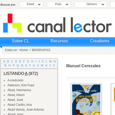
Edad
País
Género
Buscar por
Sobre CL
Recursos
Creadores
Estás en :
Home
/
BIOGRAFIAS
A
B
C
D
E
F
G
H
I
J
K
L
M
N
Manuel Cerezales
Ñ
O
P
Q
R
S
T
U
V
W
X
Y
Z
LISTANDO
A
(972)
A-rredondo
Aakeson, Kim Fupz
Abad, Hermanos
Abad, Arturo
Abad, José
Abad Carlés, Ana
Abad Varela, José Antonio
Abadi, Ariel