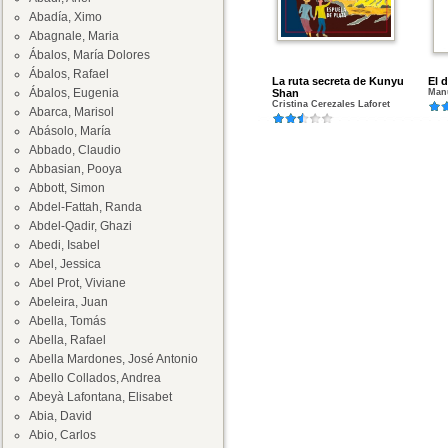
Abadía, Ximo
Abagnale, Maria
Ábalos, María Dolores
Ábalos, Rafael
La ruta secreta de Kunyu
El d
Ábalos, Eugenia
Shan
Manu
Cristina Cerezales Laforet
Abarca, Marisol
Abásolo, María
Abbado, Claudio
Abbasian, Pooya
Abbott, Simon
Abdel-Fattah, Randa
Abdel-Qadir, Ghazi
Abedi, Isabel
Abel, Jessica
Abel Prot, Viviane
Abeleira, Juan
Abella, Tomás
Abella, Rafael
Abella Mardones, José Antonio
Abello Collados, Andrea
Abeyà Lafontana, Elisabet
Abia, David
Abio, Carlos