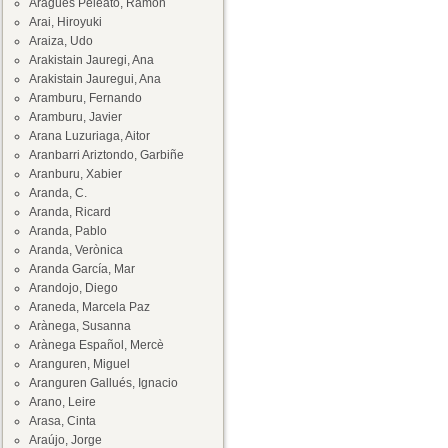
Aragüés Peleato, Ramón
Arai, Hiroyuki
Araiza, Udo
Arakistain Jauregi, Ana
Arakistain Jauregui, Ana
Aramburu, Fernando
Aramburu, Javier
Arana Luzuriaga, Aitor
Aranbarri Ariztondo, Garbiñe
Aranburu, Xabier
Aranda, C.
Aranda, Ricard
Aranda, Pablo
Aranda, Verònica
Aranda García, Mar
Arandojo, Diego
Araneda, Marcela Paz
Arànega, Susanna
Arànega Español, Mercè
Aranguren, Miguel
Aranguren Gallués, Ignacio
Arano, Leire
Arasa, Cinta
Araújo, Jorge