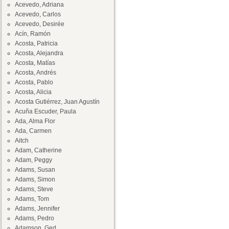
Acevedo, Adriana
Acevedo, Carlos
Acevedo, Desirée
Acín, Ramón
Acosta, Patricia
Acosta, Alejandra
Acosta, Matías
Acosta, Andrés
Acosta, Pablo
Acosta, Alicia
Acosta Gutiérrez, Juan Agustín
Acuña Escuder, Paula
Ada, Alma Flor
Ada, Carmen
Aitch
Adam, Catherine
Adam, Peggy
Adams, Susan
Adams, Simon
Adams, Steve
Adams, Tom
Adams, Jennifer
Adams, Pedro
Adamson, Ged