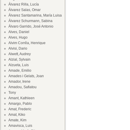
Álvarez Rilla, Lucía
Álvarez Salas, Omar
Álvarez Santamarina, María Luisa
Álvarez Schurmann, Sabina
Álvaro Garrido, José Antonio
Alves, Daniel
Alves, Hugo
Alvim Corrêa, Henrique
Alvisi, Dario
Alwett, Audrey
Alzial, Sylvain
Alzueta, Luis
Amade, Emilio
Amades i Gelats, Joan
Amador, Irene
Amadou, Safiatou
Tony
Amant, Kathleen
Amargo, Pablo
Amat, Frederic
Amat, Kiko
Amate, Kim
Amavisca, Luis