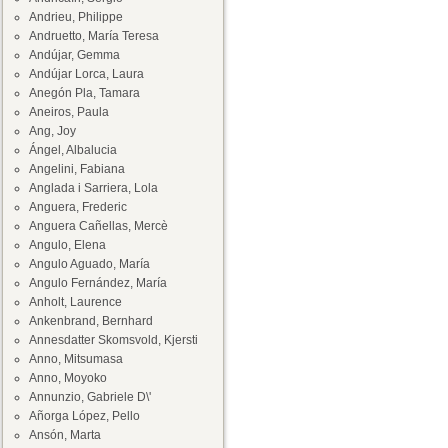
Andrieu, Philippe
Andruetto, María Teresa
Andújar, Gemma
Andújar Lorca, Laura
Anegón Pla, Tamara
Aneiros, Paula
Ang, Joy
Ángel, Albalucia
Angelini, Fabiana
Anglada i Sarriera, Lola
Anguera, Frederic
Anguera Cañellas, Mercè
Angulo, Elena
Angulo Aguado, María
Angulo Fernández, María
Anholt, Laurence
Ankenbrand, Bernhard
Annesdatter Skomsvold, Kjersti
Anno, Mitsumasa
Anno, Moyoko
Annunzio, Gabriele D\'
Añorga López, Pello
Ansón, Marta