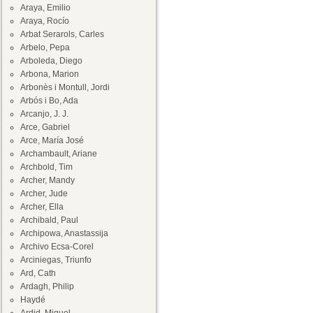
Araya, Emilio
Araya, Rocío
Arbat Serarols, Carles
Arbelo, Pepa
Arboleda, Diego
Arbona, Marion
Arbonès i Montull, Jordi
Arbós i Bo, Ada
Arcanjo, J. J.
Arce, Gabriel
Arce, María José
Archambault, Ariane
Archbold, Tim
Archer, Mandy
Archer, Jude
Archer, Ella
Archibald, Paul
Archipowa, Anastassija
Archivo Ecsa-Corel
Arciniegas, Triunfo
Ard, Cath
Ardagh, Philip
Haydé