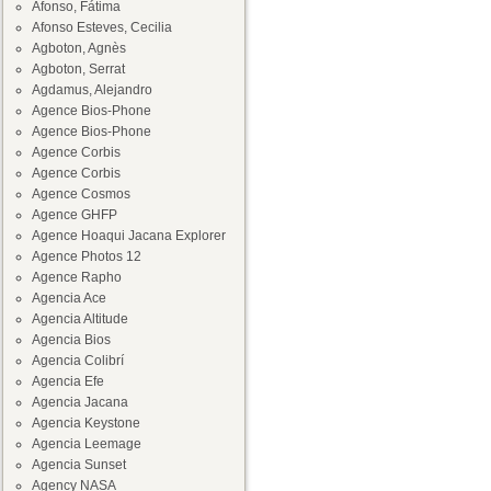
Afonso, Fátima
Afonso Esteves, Cecilia
Agboton, Agnès
Agboton, Serrat
Agdamus, Alejandro
Agence Bios-Phone
Agence Bios-Phone
Agence Corbis
Agence Corbis
Agence Cosmos
Agence GHFP
Agence Hoaqui Jacana Explorer
Agence Photos 12
Agence Rapho
Agencia Ace
Agencia Altitude
Agencia Bios
Agencia Colibrí
Agencia Efe
Agencia Jacana
Agencia Keystone
Agencia Leemage
Agencia Sunset
Agency NASA