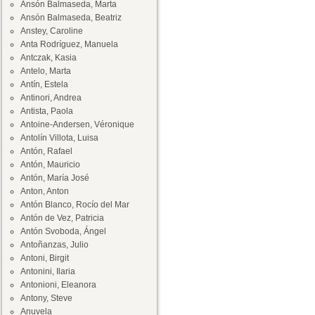
Ansón Balmaseda, Marta
Ansón Balmaseda, Beatriz
Anstey, Caroline
Anta Rodríguez, Manuela
Antczak, Kasia
Antelo, Marta
Antín, Estela
Antinori, Andrea
Antista, Paola
Antoine-Andersen, Véronique
Antolín Villota, Luisa
Antón, Rafael
Antón, Mauricio
Antón, María José
Anton, Anton
Antón Blanco, Rocío del Mar
Antón de Vez, Patricia
Antón Svoboda, Ángel
Antoñanzas, Julio
Antoni, Birgit
Antonini, Ilaria
Antonioni, Eleanora
Antony, Steve
Anuvela