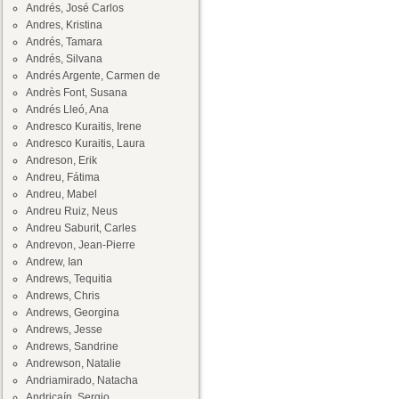
Andrés, José Carlos
Andres, Kristina
Andrés, Tamara
Andrés, Silvana
Andrés Argente, Carmen de
Andrès Font, Susana
Andrés Lleó, Ana
Andresco Kuraitis, Irene
Andresco Kuraitis, Laura
Andreson, Erik
Andreu, Fátima
Andreu, Mabel
Andreu Ruiz, Neus
Andreu Saburit, Carles
Andrevon, Jean-Pierre
Andrew, Ian
Andrews, Tequitia
Andrews, Chris
Andrews, Georgina
Andrews, Jesse
Andrews, Sandrine
Andrewson, Natalie
Andriamirado, Natacha
Andricaín, Sergio