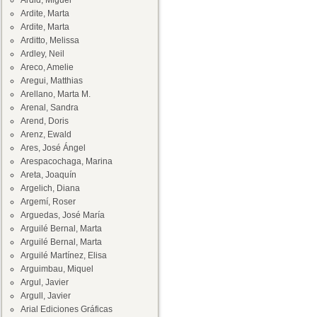
Ardid, Miguel
Ardite, Marta
Ardite, Marta
Arditto, Melissa
Ardley, Neil
Areco, Amelie
Aregui, Matthias
Arellano, Marta M.
Arenal, Sandra
Arend, Doris
Arenz, Ewald
Ares, José Ángel
Arespacochaga, Marina
Areta, Joaquín
Argelich, Diana
Argemí, Roser
Arguedas, José María
Arguilé Bernal, Marta
Arguilé Bernal, Marta
Arguilé Martínez, Elisa
Arguimbau, Miquel
Argul, Javier
Argull, Javier
Arial Ediciones Gráficas