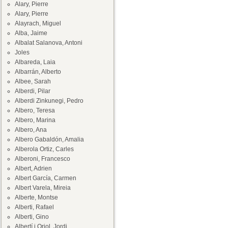
Alary, Pierre
Alary, Pierre
Alayrach, Miguel
Alba, Jaime
Albalat Salanova, Antoni
Joles
Albareda, Laia
Albarrán, Alberto
Albee, Sarah
Alberdi, Pilar
Alberdi Zinkunegi, Pedro
Albero, Teresa
Albero, Marina
Albero, Ana
Albero Gabaldón, Amalia
Alberola Ortiz, Carles
Alberoni, Francesco
Albert, Adrien
Albert García, Carmen
Albert Varela, Mireia
Alberte, Montse
Alberti, Rafael
Alberti, Gino
Albertí i Oriol, Jordi