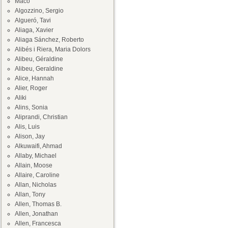
Maco
Algozzino, Sergio
Algueró, Tavi
Aliaga, Xavier
Aliaga Sánchez, Roberto
Alibés i Riera, Maria Dolors
Alibeu, Géraldine
Alibeu, Geraldine
Alice, Hannah
Alier, Roger
Aliki
Alins, Sonia
Aliprandi, Christian
Alis, Luis
Alison, Jay
Alkuwaifi, Ahmad
Allaby, Michael
Allain, Moose
Allaire, Caroline
Allan, Nicholas
Allan, Tony
Allen, Thomas B.
Allen, Jonathan
Allen, Francesca