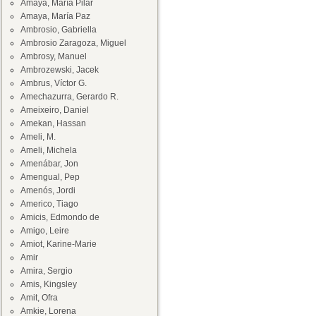
Amaya, María Pilar
Amaya, María Paz
Ambrosio, Gabriella
Ambrosio Zaragoza, Miguel
Ambrosy, Manuel
Ambrozewski, Jacek
Ambrus, Víctor G.
Amechazurra, Gerardo R.
Ameixeiro, Daniel
Amekan, Hassan
Ameli, M.
Ameli, Michela
Amenábar, Jon
Amengual, Pep
Amenós, Jordi
Americo, Tiago
Amicis, Edmondo de
Amigo, Leire
Amiot, Karine-Marie
Amir
Amira, Sergio
Amis, Kingsley
Amit, Ofra
Amkie, Lorena