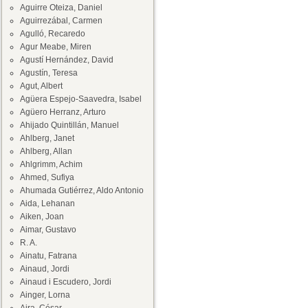
Aguirre Oteiza, Daniel
Aguirrezábal, Carmen
Agulló, Recaredo
Agur Meabe, Miren
Agustí Hernández, David
Agustín, Teresa
Agut, Albert
Agüera Espejo-Saavedra, Isabel
Agüero Herranz, Arturo
Ahijado Quintillán, Manuel
Ahlberg, Janet
Ahlberg, Allan
Ahlgrimm, Achim
Ahmed, Sufiya
Ahumada Gutiérrez, Aldo Antonio
Aida, Lehanan
Aiken, Joan
Aimar, Gustavo
R. A.
Ainatu, Fatrana
Ainaud, Jordi
Ainaud i Escudero, Jordi
Ainger, Lorna