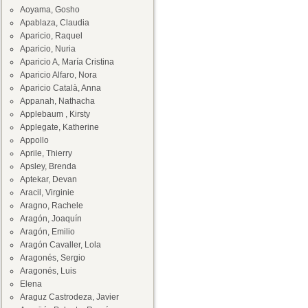
Aoyama, Gosho
Apablaza, Claudia
Aparicio, Raquel
Aparicio, Nuria
Aparicio A, María Cristina
Aparicio Alfaro, Nora
Aparicio Català, Anna
Appanah, Nathacha
Applebaum , Kirsty
Applegate, Katherine
Appollo
Aprile, Thierry
Apsley, Brenda
Aptekar, Devan
Aracil, Virginie
Aragno, Rachele
Aragón, Joaquín
Aragón, Emilio
Aragón Cavaller, Lola
Aragonés, Sergio
Aragonés, Luis
Elena
Araguz Castrodeza, Javier