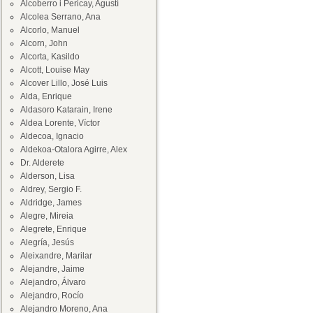
Alcoberro i Pericay, Agustí
Alcolea Serrano, Ana
Alcorlo, Manuel
Alcorn, John
Alcorta, Kasildo
Alcott, Louise May
Alcover Lillo, José Luis
Alda, Enrique
Aldasoro Katarain, Irene
Aldea Lorente, Víctor
Aldecoa, Ignacio
Aldekoa-Otalora Agirre, Alex
Dr. Alderete
Alderson, Lisa
Aldrey, Sergio F.
Aldridge, James
Alegre, Mireia
Alegrete, Enrique
Alegría, Jesús
Aleixandre, Marilar
Alejandre, Jaime
Alejandro, Álvaro
Alejandro, Rocío
Alejandro Moreno, Ana