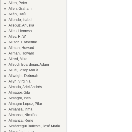
Allen, Peter
Allen, Graham
Allén, Raúl
Allende, Isabel
Allepuz, Anuska
Alles, Hemesh
Alley, R. W.
Allison, Catherine
Allman, Howard
Allman, Howard
Allred, Mike
Allsuch Boardman, Adam
Allué, Josep María
Allwright, Deborah
Allyn, Virginia
Almada, Ariel Andrés
Almagor, Gila
Almagro, Inés
Almagro López, Pilar
Almansa, Inma
Almansa, Nicolás
Almanza, René
Almárcegui Ballesta, José María
Almazán, Laura