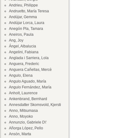
Andrieu, Philippe
Andruetto, María Teresa
Andújar, Gemma
Andújar Lorca, Laura
Anegón Pla, Tamara
Aneiros, Paula
Ang, Joy
Ángel, Albalucia
Angelini, Fabiana
Anglada i Sarriera, Lola
Anguera, Frederic
Anguera Cañellas, Mercè
Angulo, Elena
Angulo Aguado, María
Angulo Fernández, María
Anholt, Laurence
Ankenbrand, Bernhard
Annesdatter Skomsvold, Kjersti
Anno, Mitsumasa
Anno, Moyoko
Annunzio, Gabriele D\'
Añorga López, Pello
Ansón, Marta