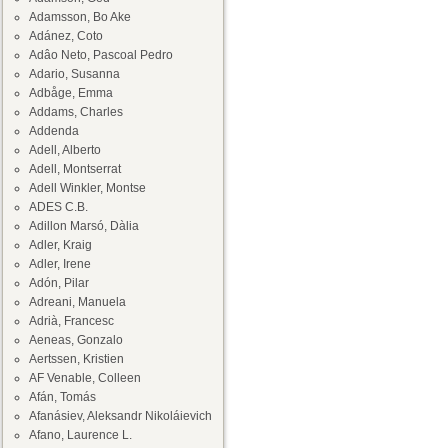
Adamsson, Bo Ake
Adánez, Coto
Adâo Neto, Pascoal Pedro
Adario, Susanna
Adbåge, Emma
Addams, Charles
Addenda
Adell, Alberto
Adell, Montserrat
Adell Winkler, Montse
ADES C.B.
Adillon Marsó, Dàlia
Adler, Kraig
Adler, Irene
Adón, Pilar
Adreani, Manuela
Adrià, Francesc
Aeneas, Gonzalo
Aertssen, Kristien
AF Venable, Colleen
Afán, Tomás
Afanásiev, Aleksandr Nikoláievich
Afano, Laurence L.