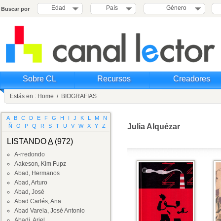
Edad
País
Género
Buscar por
Sobre CL
Recursos
Creadores
Estás en :
Home
/
BIOGRAFIAS
A
B
C
D
E
F
G
H
I
J
K
L
M
N
Julia Alquézar
Ñ
O
P
Q
R
S
T
U
V
W
X
Y
Z
LISTANDO
A
(972)
A-rredondo
Aakeson, Kim Fupz
Abad, Hermanos
Abad, Arturo
Abad, José
Abad Carlés, Ana
Abad Varela, José Antonio
Abadi, Ariel