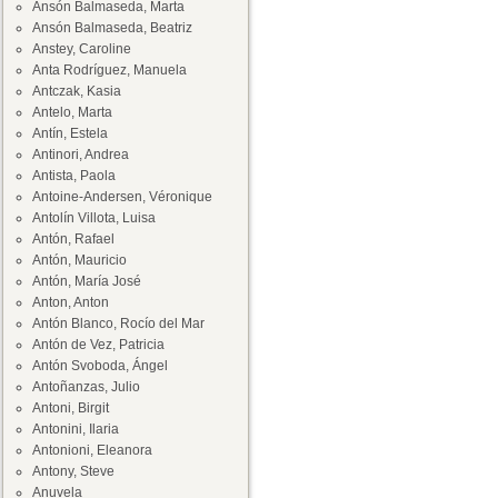
Ansón Balmaseda, Marta
Ansón Balmaseda, Beatriz
Anstey, Caroline
Anta Rodríguez, Manuela
Antczak, Kasia
Antelo, Marta
Antín, Estela
Antinori, Andrea
Antista, Paola
Antoine-Andersen, Véronique
Antolín Villota, Luisa
Antón, Rafael
Antón, Mauricio
Antón, María José
Anton, Anton
Antón Blanco, Rocío del Mar
Antón de Vez, Patricia
Antón Svoboda, Ángel
Antoñanzas, Julio
Antoni, Birgit
Antonini, Ilaria
Antonioni, Eleanora
Antony, Steve
Anuvela