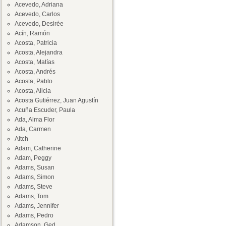
Acevedo, Adriana
Acevedo, Carlos
Acevedo, Desirée
Acín, Ramón
Acosta, Patricia
Acosta, Alejandra
Acosta, Matías
Acosta, Andrés
Acosta, Pablo
Acosta, Alicia
Acosta Gutiérrez, Juan Agustín
Acuña Escuder, Paula
Ada, Alma Flor
Ada, Carmen
Aitch
Adam, Catherine
Adam, Peggy
Adams, Susan
Adams, Simon
Adams, Steve
Adams, Tom
Adams, Jennifer
Adams, Pedro
Adamson, Ged