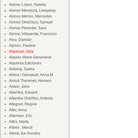
Alonso López, Natalia
Alonso Mendoza, Liwayway
Alonso Merino, Mercedes
Alonso Omeñaca, Samuel
Alonso Pimentel, Sara
Alonso Villaverde, Francisco
Alou, Damián
Alphen, Pauline
Alquézar, Julia
Alquier, Marie-Geneviève
Alquimia Ediciones
Alsberg, Sasha
Alsina i Garsaball, Anna M.
Alsina Thevenet, Homero
Alston, John
Altarriba, Eduard
Altarriba Ordóñez, Antonio
Altegoer, Regine
Alter, Anna
Alterman, Eric
Altés, Marta
Altimir , Mercé
Altimir, Kei Kensho