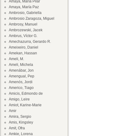
Amaya, María Pilar
Amaya, María Paz
Ambrosio, Gabriella
Ambrosio Zaragoza, Miguel
Ambrosy, Manuel
Ambrozewski, Jacek
Ambrus, Víctor G.
Amechazurra, Gerardo R.
Ameixeiro, Daniel
Amekan, Hassan
Ameli, M.
Ameli, Michela
Amenábar, Jon
Amengual, Pep
Amenós, Jordi
Americo, Tiago
Amicis, Edmondo de
Amigo, Leire
Amiot, Karine-Marie
Amir
Amira, Sergio
Amis, Kingsley
Amit, Ofra
Amkie, Lorena