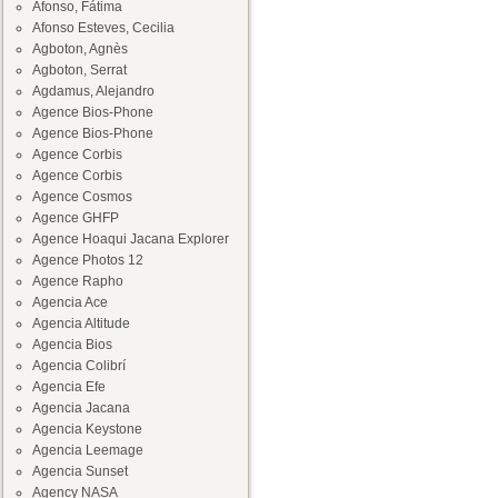
Afonso, Fátima
Afonso Esteves, Cecilia
Agboton, Agnès
Agboton, Serrat
Agdamus, Alejandro
Agence Bios-Phone
Agence Bios-Phone
Agence Corbis
Agence Corbis
Agence Cosmos
Agence GHFP
Agence Hoaqui Jacana Explorer
Agence Photos 12
Agence Rapho
Agencia Ace
Agencia Altitude
Agencia Bios
Agencia Colibrí
Agencia Efe
Agencia Jacana
Agencia Keystone
Agencia Leemage
Agencia Sunset
Agency NASA