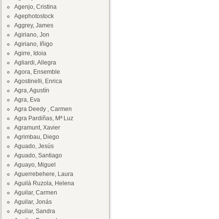
Agenjo, Cristina
Agephotostock
Aggrey, James
Agiriano, Jon
Agiriano, Iñigo
Agirre, Idoia
Agliardi, Allegra
Agora, Ensemble
Agostinelli, Enrica
Agra, Agustín
Agra, Eva
Agra Deedy , Carmen
Agra Pardiñas, Mª Luz
Agramunt, Xavier
Agrimbau, Diego
Aguado, Jesús
Aguado, Santiago
Aguayo, Miguel
Aguerrebehere, Laura
Aguilà Ruzola, Helena
Aguilar, Carmen
Aguilar, Jonás
Aguilar, Sandra