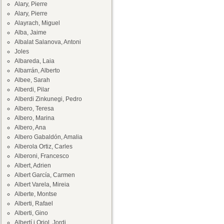
Alary, Pierre
Alary, Pierre
Alayrach, Miguel
Alba, Jaime
Albalat Salanova, Antoni
Joles
Albareda, Laia
Albarrán, Alberto
Albee, Sarah
Alberdi, Pilar
Alberdi Zinkunegi, Pedro
Albero, Teresa
Albero, Marina
Albero, Ana
Albero Gabaldón, Amalia
Alberola Ortiz, Carles
Alberoni, Francesco
Albert, Adrien
Albert García, Carmen
Albert Varela, Mireia
Alberte, Montse
Alberti, Rafael
Alberti, Gino
Albertí i Oriol, Jordi