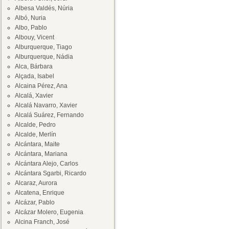
Albesa Valdés, Núria
Albó, Nuria
Albo, Pablo
Albouy, Vicent
Alburquerque, Tiago
Alburquerque, Nádia
Alca, Bárbara
Alçada, Isabel
Alcaina Pérez, Ana
Alcalá, Xavier
Alcalá Navarro, Xavier
Alcalá Suárez, Fernando
Alcalde, Pedro
Alcalde, Merlín
Alcántara, Maite
Alcántara, Mariana
Alcántara Alejo, Carlos
Alcántara Sgarbi, Ricardo
Alcaraz, Aurora
Alcatena, Enrique
Alcázar, Pablo
Alcázar Molero, Eugenia
Alcina Franch, José