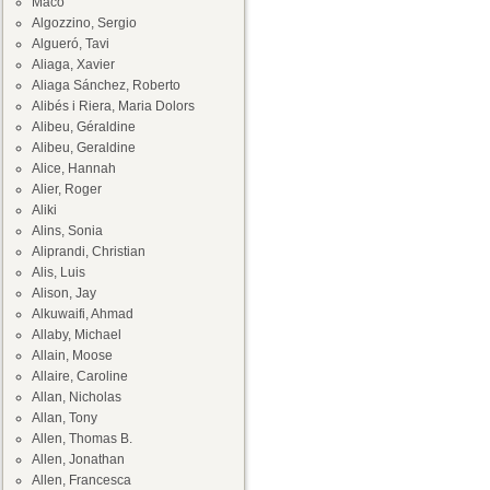
Maco
Algozzino, Sergio
Algueró, Tavi
Aliaga, Xavier
Aliaga Sánchez, Roberto
Alibés i Riera, Maria Dolors
Alibeu, Géraldine
Alibeu, Geraldine
Alice, Hannah
Alier, Roger
Aliki
Alins, Sonia
Aliprandi, Christian
Alis, Luis
Alison, Jay
Alkuwaifi, Ahmad
Allaby, Michael
Allain, Moose
Allaire, Caroline
Allan, Nicholas
Allan, Tony
Allen, Thomas B.
Allen, Jonathan
Allen, Francesca