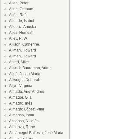
Allen, Peter
Allen, Graham
Allén, Raúl
Allende, Isabel
Allepuz, Anuska
Alles, Hemesh
Alley, R. W.
Allison, Catherine
Allman, Howard
Allman, Howard
Allred, Mike
Allsuch Boardman, Adam
Allué, Josep María
Allwright, Deborah
Allyn, Virginia
Almada, Ariel Andrés
Almagor, Gila
Almagro, Inés
Almagro López, Pilar
Almansa, Inma
Almansa, Nicolás
Almanza, René
Almárcegui Ballesta, José María
Almazán, Laura