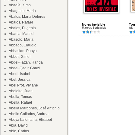
Abadía, Ximo
Abagnale, Maria
Ábalos, María Dolores
Ábalos, Rafael
No es invisible
To
Ábalos, Eugenia
Marcus Sedgwick
Aki 
Abarca, Marisol
Abásolo, María
Abbado, Claudio
Abbasian, Pooya
Abbott, Simon
Abdel-Fattah, Randa
Abdel-Qadir, Ghazi
Abedi, Isabel
Abel, Jessica
Abel Prot, Viviane
Abeleira, Juan
Abella, Tomás
Abella, Rafael
Abella Mardones, José Antonio
Abello Collados, Andrea
Abeyà Lafontana, Elisabet
Abia, David
Abio, Carlos