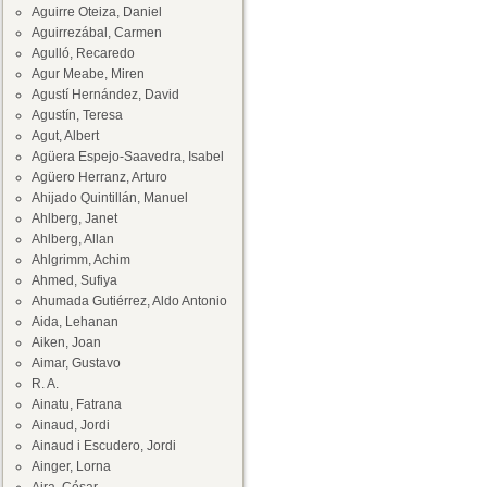
Aguirre Oteiza, Daniel
Aguirrezábal, Carmen
Agulló, Recaredo
Agur Meabe, Miren
Agustí Hernández, David
Agustín, Teresa
Agut, Albert
Agüera Espejo-Saavedra, Isabel
Agüero Herranz, Arturo
Ahijado Quintillán, Manuel
Ahlberg, Janet
Ahlberg, Allan
Ahlgrimm, Achim
Ahmed, Sufiya
Ahumada Gutiérrez, Aldo Antonio
Aida, Lehanan
Aiken, Joan
Aimar, Gustavo
R. A.
Ainatu, Fatrana
Ainaud, Jordi
Ainaud i Escudero, Jordi
Ainger, Lorna