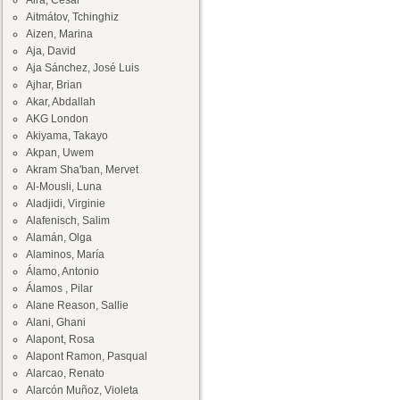
Aira, César
Aitmátov, Tchinghiz
Aizen, Marina
Aja, David
Aja Sánchez, José Luis
Ajhar, Brian
Akar, Abdallah
AKG London
Akiyama, Takayo
Akpan, Uwem
Akram Sha'ban, Mervet
Al-Mousli, Luna
Aladjidi, Virginie
Alafenisch, Salim
Alamán, Olga
Alaminos, María
Álamo, Antonio
Álamos , Pilar
Alane Reason, Sallie
Alani, Ghani
Alapont, Rosa
Alapont Ramon, Pasqual
Alarcao, Renato
Alarcón Muñoz, Violeta