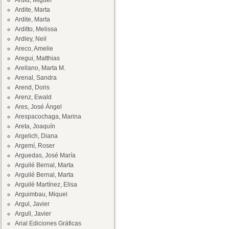
Ardid, Miguel
Ardite, Marta
Ardite, Marta
Arditto, Melissa
Ardley, Neil
Areco, Amelie
Aregui, Matthias
Arellano, Marta M.
Arenal, Sandra
Arend, Doris
Arenz, Ewald
Ares, José Ángel
Arespacochaga, Marina
Areta, Joaquín
Argelich, Diana
Argemí, Roser
Arguedas, José María
Arguilé Bernal, Marta
Arguilé Bernal, Marta
Arguilé Martínez, Elisa
Arguimbau, Miquel
Argul, Javier
Argull, Javier
Arial Ediciones Gráficas