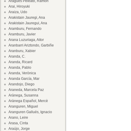
Aragüés Peleato, Ramón
Arai, Hiroyuki
Araiza, Udo
Arakistain Jauregi, Ana
Arakistain Jauregui, Ana
Aramburu, Fernando
Aramburu, Javier
Arana Luzuriaga, Aitor
Aranbarri Ariztondo, Garbiñe
Aranburu, Xabier
Aranda, C.
Aranda, Ricard
Aranda, Pablo
Aranda, Verònica
Aranda García, Mar
Arandojo, Diego
Araneda, Marcela Paz
Arànega, Susanna
Arànega Español, Mercè
Aranguren, Miguel
Aranguren Gallués, Ignacio
Arano, Leire
Arasa, Cinta
Araújo, Jorge