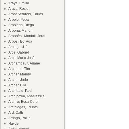
Araya, Emilio
Araya, Rocío
Arbat Serarols, Carles
Arbelo, Pepa
Arboleda, Diego
Arbona, Marion
Arbonès i Montull, Jordi
Arbós i Bo, Ada
Arcanjo, J. J.
Arce, Gabriel
Arce, María José
Archambault, Ariane
Archbold, Tim
Archer, Mandy
Archer, Jude
Archer, Ella
Archibald, Paul
Archipowa, Anastassija
Archivo Ecsa-Corel
Arciniegas, Triunfo
Ard, Cath
Ardagh, Philip
Haydé