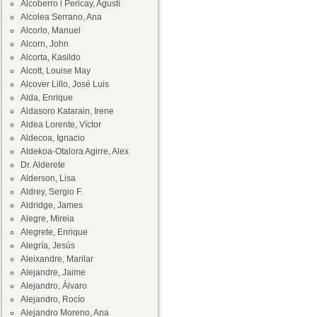
Alcoberro i Pericay, Agustí
Alcolea Serrano, Ana
Alcorlo, Manuel
Alcorn, John
Alcorta, Kasildo
Alcott, Louise May
Alcover Lillo, José Luis
Alda, Enrique
Aldasoro Katarain, Irene
Aldea Lorente, Víctor
Aldecoa, Ignacio
Aldekoa-Otalora Agirre, Alex
Dr. Alderete
Alderson, Lisa
Aldrey, Sergio F.
Aldridge, James
Alegre, Mireia
Alegrete, Enrique
Alegría, Jesús
Aleixandre, Marilar
Alejandre, Jaime
Alejandro, Álvaro
Alejandro, Rocío
Alejandro Moreno, Ana