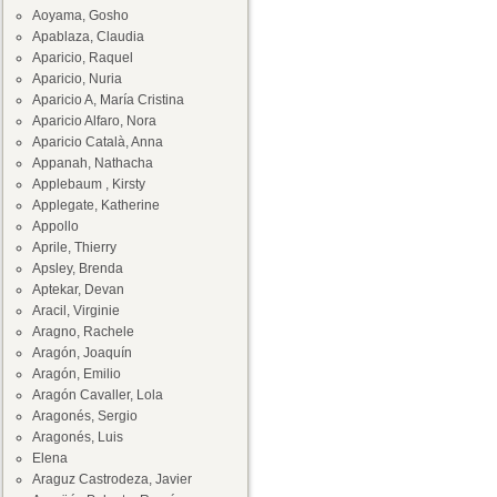
Aoyama, Gosho
Apablaza, Claudia
Aparicio, Raquel
Aparicio, Nuria
Aparicio A, María Cristina
Aparicio Alfaro, Nora
Aparicio Català, Anna
Appanah, Nathacha
Applebaum , Kirsty
Applegate, Katherine
Appollo
Aprile, Thierry
Apsley, Brenda
Aptekar, Devan
Aracil, Virginie
Aragno, Rachele
Aragón, Joaquín
Aragón, Emilio
Aragón Cavaller, Lola
Aragonés, Sergio
Aragonés, Luis
Elena
Araguz Castrodeza, Javier