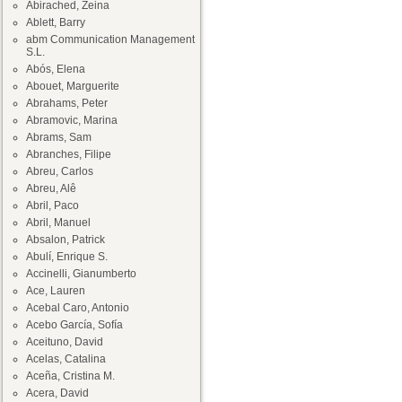
Abirached, Zeina
Ablett, Barry
abm Communication Management
S.L.
Abós, Elena
Abouet, Marguerite
Abrahams, Peter
Abramovic, Marina
Abrams, Sam
Abranches, Filipe
Abreu, Carlos
Abreu, Alê
Abril, Paco
Abril, Manuel
Absalon, Patrick
Abulí, Enrique S.
Accinelli, Gianumberto
Ace, Lauren
Acebal Caro, Antonio
Acebo García, Sofía
Aceituno, David
Acelas, Catalina
Aceña, Cristina M.
Acera, David