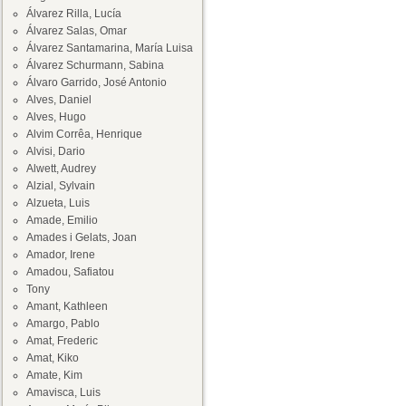
Álvarez Rilla, Lucía
Álvarez Salas, Omar
Álvarez Santamarina, María Luisa
Álvarez Schurmann, Sabina
Álvaro Garrido, José Antonio
Alves, Daniel
Alves, Hugo
Alvim Corrêa, Henrique
Alvisi, Dario
Alwett, Audrey
Alzial, Sylvain
Alzueta, Luis
Amade, Emilio
Amades i Gelats, Joan
Amador, Irene
Amadou, Safiatou
Tony
Amant, Kathleen
Amargo, Pablo
Amat, Frederic
Amat, Kiko
Amate, Kim
Amavisca, Luis