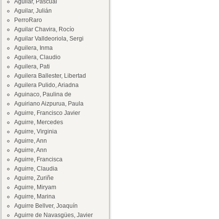
Aguilar, Pascual
Aguilar, Julián
PerroRaro
Aguilar Chavira, Rocío
Aguilar Valldeoriola, Sergi
Aguilera, Inma
Aguilera, Claudio
Aguilera, Pati
Aguilera Ballester, Libertad
Aguilera Pulido, Ariadna
Aguinaco, Paulina de
Aguiriano Aizpurua, Paula
Aguirre, Francisco Javier
Aguirre, Mercedes
Aguirre, Virginia
Aguirre, Ann
Aguirre, Ann
Aguirre, Francisca
Aguirre, Claudia
Aguirre, Zuriñe
Aguirre, Miryam
Aguirre, Marina
Aguirre Bellver, Joaquín
Aguirre de Navasgües, Javier