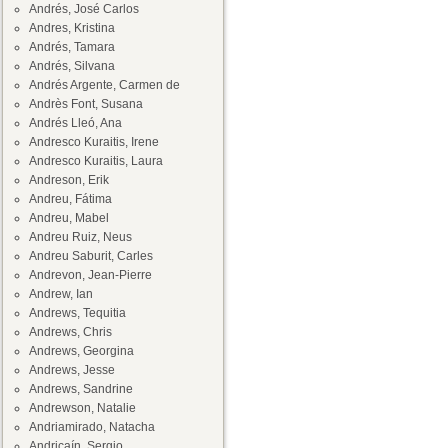
Andrés, José Carlos
Andres, Kristina
Andrés, Tamara
Andrés, Silvana
Andrés Argente, Carmen de
Andrès Font, Susana
Andrés Lleó, Ana
Andresco Kuraitis, Irene
Andresco Kuraitis, Laura
Andreson, Erik
Andreu, Fátima
Andreu, Mabel
Andreu Ruiz, Neus
Andreu Saburit, Carles
Andrevon, Jean-Pierre
Andrew, Ian
Andrews, Tequitia
Andrews, Chris
Andrews, Georgina
Andrews, Jesse
Andrews, Sandrine
Andrewson, Natalie
Andriamirado, Natacha
Andricaín, Sergio