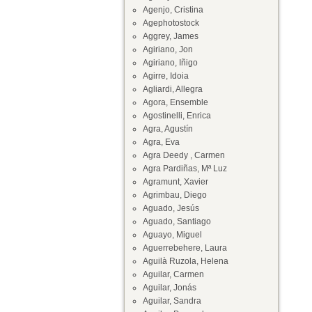
Agenjo, Cristina
Agephotostock
Aggrey, James
Agiriano, Jon
Agiriano, Iñigo
Agirre, Idoia
Agliardi, Allegra
Agora, Ensemble
Agostinelli, Enrica
Agra, Agustín
Agra, Eva
Agra Deedy , Carmen
Agra Pardiñas, Mª Luz
Agramunt, Xavier
Agrimbau, Diego
Aguado, Jesús
Aguado, Santiago
Aguayo, Miguel
Aguerrebehere, Laura
Aguilà Ruzola, Helena
Aguilar, Carmen
Aguilar, Jonás
Aguilar, Sandra