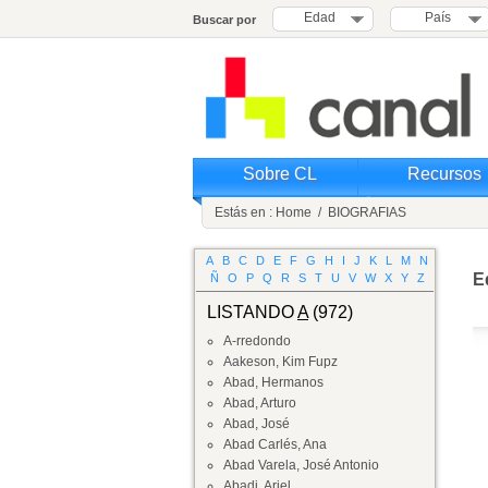
Edad
País
Buscar por
Sobre CL
Recursos
Estás en :
Home
/
BIOGRAFIAS
A
B
C
D
E
F
G
H
I
J
K
L
M
N
E
Ñ
O
P
Q
R
S
T
U
V
W
X
Y
Z
LISTANDO
A
(972)
A-rredondo
Aakeson, Kim Fupz
Abad, Hermanos
Abad, Arturo
Abad, José
Abad Carlés, Ana
Abad Varela, José Antonio
Abadi, Ariel