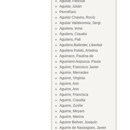
Aguilar, Pascual
Aguilar, Julián
PerroRaro
Aguilar Chavira, Rocío
Aguilar Valldeoriola, Sergi
Aguilera, Inma
Aguilera, Claudio
Aguilera, Pati
Aguilera Ballester, Libertad
Aguilera Pulido, Ariadna
Aguinaco, Paulina de
Aguiriano Aizpurua, Paula
Aguirre, Francisco Javier
Aguirre, Mercedes
Aguirre, Virginia
Aguirre, Ann
Aguirre, Ann
Aguirre, Francisca
Aguirre, Claudia
Aguirre, Zuriñe
Aguirre, Miryam
Aguirre, Marina
Aguirre Bellver, Joaquín
Aguirre de Navasgües, Javier