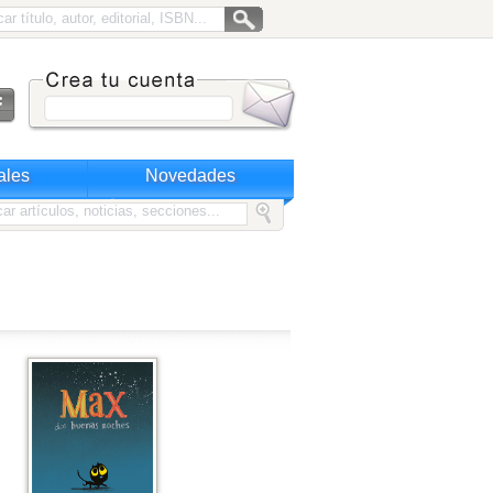
ales
Novedades