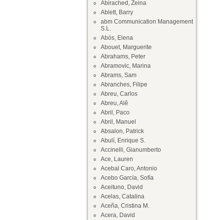
Abirached, Zeina
Ablett, Barry
abm Communication Management
S.L.
Abós, Elena
Abouet, Marguerite
Abrahams, Peter
Abramovic, Marina
Abrams, Sam
Abranches, Filipe
Abreu, Carlos
Abreu, Alê
Abril, Paco
Abril, Manuel
Absalon, Patrick
Abulí, Enrique S.
Accinelli, Gianumberto
Ace, Lauren
Acebal Caro, Antonio
Acebo García, Sofía
Aceituno, David
Acelas, Catalina
Aceña, Cristina M.
Acera, David