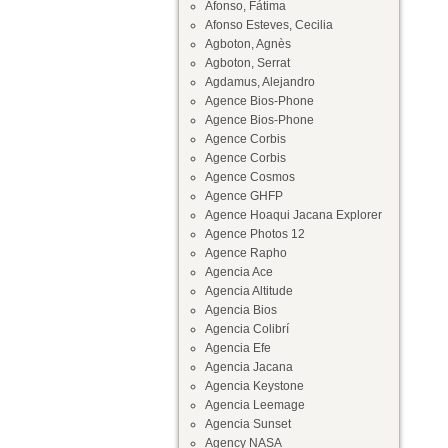
Afonso, Fátima
Afonso Esteves, Cecilia
Agboton, Agnès
Agboton, Serrat
Agdamus, Alejandro
Agence Bios-Phone
Agence Bios-Phone
Agence Corbis
Agence Corbis
Agence Cosmos
Agence GHFP
Agence Hoaqui Jacana Explorer
Agence Photos 12
Agence Rapho
Agencia Ace
Agencia Altitude
Agencia Bios
Agencia Colibrí
Agencia Efe
Agencia Jacana
Agencia Keystone
Agencia Leemage
Agencia Sunset
Agency NASA