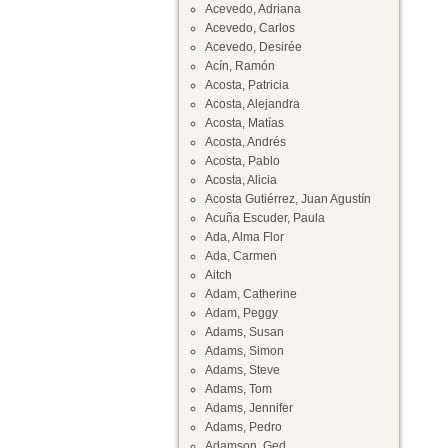
Acevedo, Adriana
Acevedo, Carlos
Acevedo, Desirée
Acín, Ramón
Acosta, Patricia
Acosta, Alejandra
Acosta, Matías
Acosta, Andrés
Acosta, Pablo
Acosta, Alicia
Acosta Gutiérrez, Juan Agustín
Acuña Escuder, Paula
Ada, Alma Flor
Ada, Carmen
Aitch
Adam, Catherine
Adam, Peggy
Adams, Susan
Adams, Simon
Adams, Steve
Adams, Tom
Adams, Jennifer
Adams, Pedro
Adamson, Ged