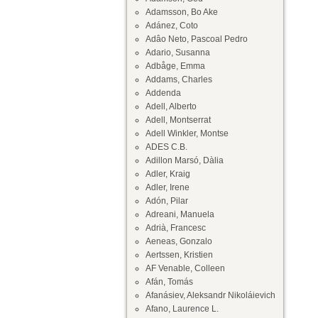
Adamsson, Bo Ake
Adánez, Coto
Adâo Neto, Pascoal Pedro
Adario, Susanna
Adbåge, Emma
Addams, Charles
Addenda
Adell, Alberto
Adell, Montserrat
Adell Winkler, Montse
ADES C.B.
Adillon Marsó, Dàlia
Adler, Kraig
Adler, Irene
Adón, Pilar
Adreani, Manuela
Adrià, Francesc
Aeneas, Gonzalo
Aertssen, Kristien
AF Venable, Colleen
Afán, Tomás
Afanásiev, Aleksandr Nikoláievich
Afano, Laurence L.