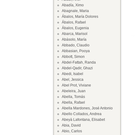
Abadía, Ximo
Abagnale, Maria
Ábalos, María Dolores
Ábalos, Rafael
Ábalos, Eugenia
Abarca, Marisol
Abásolo, María
Abbado, Claudio
Abbasian, Pooya
Abbott, Simon
Abdel-Fattah, Randa
Abdel-Qadir, Ghazi
Abedi, Isabel
Abel, Jessica
Abel Prot, Viviane
Abeleira, Juan
Abella, Tomás
Abella, Rafael
Abella Mardones, José Antonio
Abello Collados, Andrea
Abeyà Lafontana, Elisabet
Abia, David
Abio, Carlos