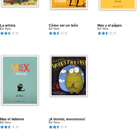
La artista
Cómo ser un león
Max y el pájaro
Ed Vere
Ed Vere
Ed Vere
Max el Valiente
¡A dormir, monstruos!
Ed Vere
Ed Vere