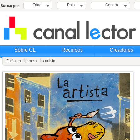
Edad
País
Género
Buscar por
Sobre CL
Recursos
Creadores
Estás en : Home / La artista