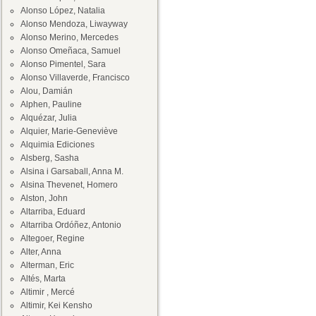
Alonso López, Natalia
Alonso Mendoza, Liwayway
Alonso Merino, Mercedes
Alonso Omeñaca, Samuel
Alonso Pimentel, Sara
Alonso Villaverde, Francisco
Alou, Damián
Alphen, Pauline
Alquézar, Julia
Alquier, Marie-Geneviève
Alquimia Ediciones
Alsberg, Sasha
Alsina i Garsaball, Anna M.
Alsina Thevenet, Homero
Alston, John
Altarriba, Eduard
Altarriba Ordóñez, Antonio
Altegoer, Regine
Alter, Anna
Alterman, Eric
Altés, Marta
Altimir , Mercé
Altimir, Kei Kensho