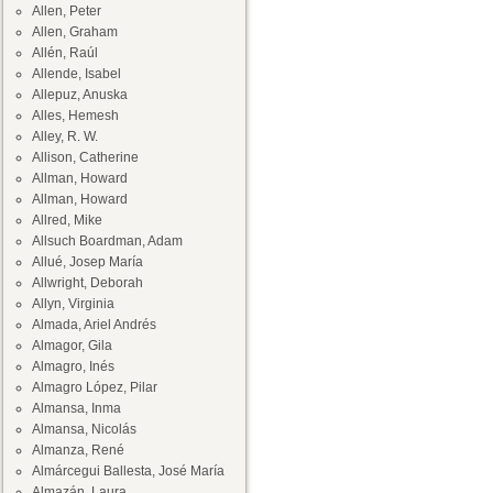
Allen, Peter
Allen, Graham
Allén, Raúl
Allende, Isabel
Allepuz, Anuska
Alles, Hemesh
Alley, R. W.
Allison, Catherine
Allman, Howard
Allman, Howard
Allred, Mike
Allsuch Boardman, Adam
Allué, Josep María
Allwright, Deborah
Allyn, Virginia
Almada, Ariel Andrés
Almagor, Gila
Almagro, Inés
Almagro López, Pilar
Almansa, Inma
Almansa, Nicolás
Almanza, René
Almárcegui Ballesta, José María
Almazán, Laura