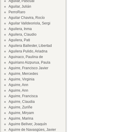
Aguilar, Pascual
Aguilar, Julián
PerroRaro
Aguilar Chavira, Rocío
Aguilar Valldeoriola, Sergi
Aguilera, Inma
Aguilera, Claudio
Aguilera, Pati
Aguilera Ballester, Libertad
Aguilera Pulido, Ariadna
Aguinaco, Paulina de
Aguiriano Aizpurua, Paula
Aguirre, Francisco Javier
Aguirre, Mercedes
Aguirre, Virginia
Aguirre, Ann
Aguirre, Ann
Aguirre, Francisca
Aguirre, Claudia
Aguirre, Zuriñe
Aguirre, Miryam
Aguirre, Marina
Aguirre Bellver, Joaquín
Aguirre de Navasgües, Javier