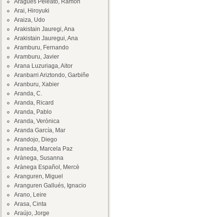
Aragüés Peleato, Ramón
Arai, Hiroyuki
Araiza, Udo
Arakistain Jauregi, Ana
Arakistain Jauregui, Ana
Aramburu, Fernando
Aramburu, Javier
Arana Luzuriaga, Aitor
Aranbarri Ariztondo, Garbiñe
Aranburu, Xabier
Aranda, C.
Aranda, Ricard
Aranda, Pablo
Aranda, Verònica
Aranda García, Mar
Arandojo, Diego
Araneda, Marcela Paz
Arànega, Susanna
Arànega Español, Mercè
Aranguren, Miguel
Aranguren Gallués, Ignacio
Arano, Leire
Arasa, Cinta
Araújo, Jorge