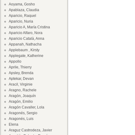
Aoyama, Gosho
Apablaza, Claudia
Aparicio, Raquel
Aparicio, Nuria
Aparicio A, María Cristina
Aparicio Alfaro, Nora
Aparicio Català, Anna
Appanah, Nathacha
Applebaum , Kirsty
Applegate, Katherine
Appollo
Aprile, Thierry
Apsley, Brenda
Aptekar, Devan
Aracil, Virginie
Aragno, Rachele
Aragón, Joaquín
Aragón, Emilio
Aragón Cavaller, Lola
Aragonés, Sergio
Aragonés, Luis
Elena
Araguz Castrodeza, Javier