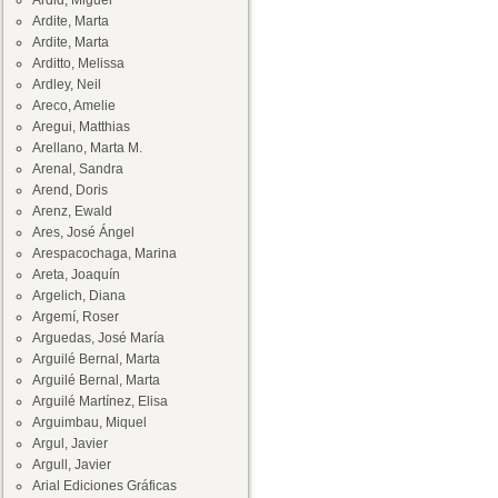
Ardid, Miguel
Ardite, Marta
Ardite, Marta
Arditto, Melissa
Ardley, Neil
Areco, Amelie
Aregui, Matthias
Arellano, Marta M.
Arenal, Sandra
Arend, Doris
Arenz, Ewald
Ares, José Ángel
Arespacochaga, Marina
Areta, Joaquín
Argelich, Diana
Argemí, Roser
Arguedas, José María
Arguilé Bernal, Marta
Arguilé Bernal, Marta
Arguilé Martínez, Elisa
Arguimbau, Miquel
Argul, Javier
Argull, Javier
Arial Ediciones Gráficas