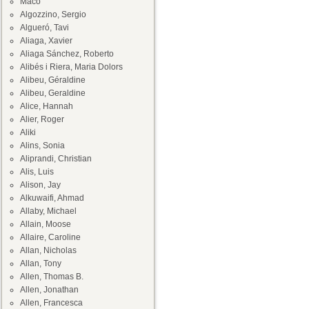
Maco
Algozzino, Sergio
Algueró, Tavi
Aliaga, Xavier
Aliaga Sánchez, Roberto
Alibés i Riera, Maria Dolors
Alibeu, Géraldine
Alibeu, Geraldine
Alice, Hannah
Alier, Roger
Aliki
Alins, Sonia
Aliprandi, Christian
Alis, Luis
Alison, Jay
Alkuwaifi, Ahmad
Allaby, Michael
Allain, Moose
Allaire, Caroline
Allan, Nicholas
Allan, Tony
Allen, Thomas B.
Allen, Jonathan
Allen, Francesca