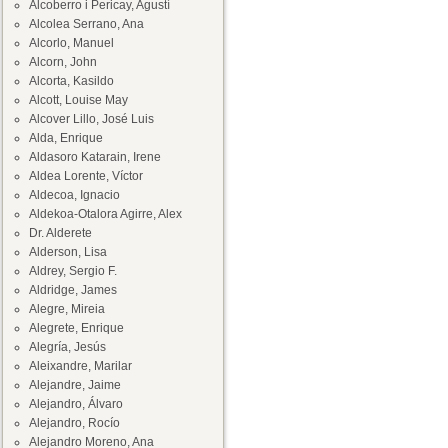
Alcoberro i Pericay, Agustí
Alcolea Serrano, Ana
Alcorlo, Manuel
Alcorn, John
Alcorta, Kasildo
Alcott, Louise May
Alcover Lillo, José Luis
Alda, Enrique
Aldasoro Katarain, Irene
Aldea Lorente, Víctor
Aldecoa, Ignacio
Aldekoa-Otalora Agirre, Alex
Dr. Alderete
Alderson, Lisa
Aldrey, Sergio F.
Aldridge, James
Alegre, Mireia
Alegrete, Enrique
Alegría, Jesús
Aleixandre, Marilar
Alejandre, Jaime
Alejandro, Álvaro
Alejandro, Rocío
Alejandro Moreno, Ana