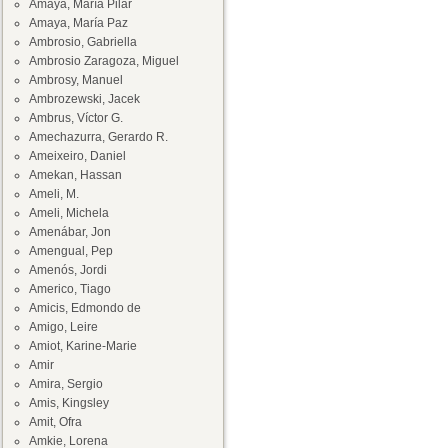
Amaya, María Pilar
Amaya, María Paz
Ambrosio, Gabriella
Ambrosio Zaragoza, Miguel
Ambrosy, Manuel
Ambrozewski, Jacek
Ambrus, Víctor G.
Amechazurra, Gerardo R.
Ameixeiro, Daniel
Amekan, Hassan
Ameli, M.
Ameli, Michela
Amenábar, Jon
Amengual, Pep
Amenós, Jordi
Americo, Tiago
Amicis, Edmondo de
Amigo, Leire
Amiot, Karine-Marie
Amir
Amira, Sergio
Amis, Kingsley
Amit, Ofra
Amkie, Lorena