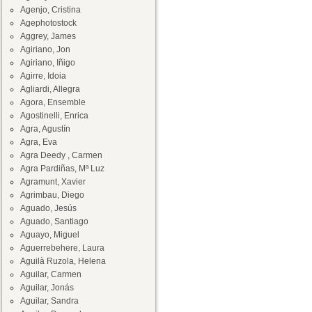
Agenjo, Cristina
Agephotostock
Aggrey, James
Agiriano, Jon
Agiriano, Iñigo
Agirre, Idoia
Agliardi, Allegra
Agora, Ensemble
Agostinelli, Enrica
Agra, Agustín
Agra, Eva
Agra Deedy , Carmen
Agra Pardiñas, Mª Luz
Agramunt, Xavier
Agrimbau, Diego
Aguado, Jesús
Aguado, Santiago
Aguayo, Miguel
Aguerrebehere, Laura
Aguilà Ruzola, Helena
Aguilar, Carmen
Aguilar, Jonás
Aguilar, Sandra