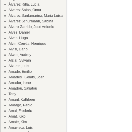
Álvarez Rilla, Lucía
Álvarez Salas, Omar
Álvarez Santamarina, María Luisa
Álvarez Schurmann, Sabina
Álvaro Garrido, José Antonio
Alves, Daniel
Alves, Hugo
Alvim Corrêa, Henrique
Alvisi, Dario
Alwett, Audrey
Alzial, Sylvain
Alzueta, Luis
Amade, Emilio
Amades i Gelats, Joan
Amador, Irene
Amadou, Safiatou
Tony
Amant, Kathleen
Amargo, Pablo
Amat, Frederic
Amat, Kiko
Amate, Kim
Amavisca, Luis