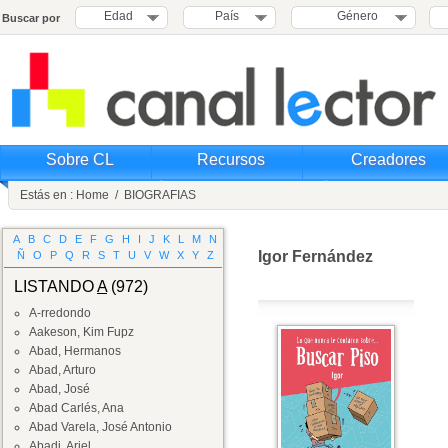
Edad
País
Género
Buscar por
Sobre CL
Recursos
Creadores
Estás en :
Home
/
BIOGRAFIAS
A
B
C
D
E
F
G
H
I
J
K
L
M
N
Igor Fernández
Ñ
O
P
Q
R
S
T
U
V
W
X
Y
Z
LISTANDO
A
(972)
A-rredondo
Aakeson, Kim Fupz
Abad, Hermanos
Abad, Arturo
Abad, José
Abad Carlés, Ana
Abad Varela, José Antonio
Abadi, Ariel