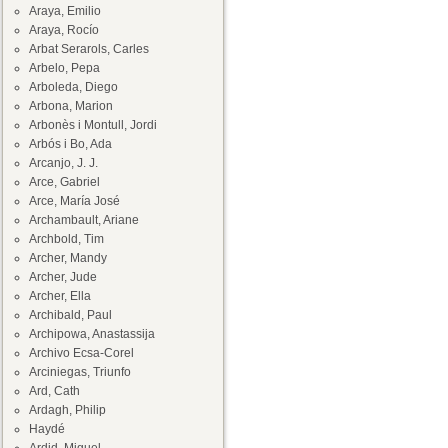
Araya, Emilio
Araya, Rocío
Arbat Serarols, Carles
Arbelo, Pepa
Arboleda, Diego
Arbona, Marion
Arbonès i Montull, Jordi
Arbós i Bo, Ada
Arcanjo, J. J.
Arce, Gabriel
Arce, María José
Archambault, Ariane
Archbold, Tim
Archer, Mandy
Archer, Jude
Archer, Ella
Archibald, Paul
Archipowa, Anastassija
Archivo Ecsa-Corel
Arciniegas, Triunfo
Ard, Cath
Ardagh, Philip
Haydé