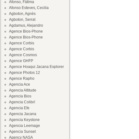
Afonso, Fátima
Afonso Esteves, Cecilia
Agboton, Agnès
Agboton, Serrat
Agdamus, Alejandro
Agence Bios-Phone
Agence Bios-Phone
Agence Corbis
Agence Corbis
Agence Cosmos
Agence GHFP
Agence Hoaqui Jacana Explorer
Agence Photos 12
Agence Rapho
Agencia Ace
Agencia Altitude
Agencia Bios
Agencia Colibrí
Agencia Efe
Agencia Jacana
Agencia Keystone
Agencia Leemage
Agencia Sunset
Agency NASA