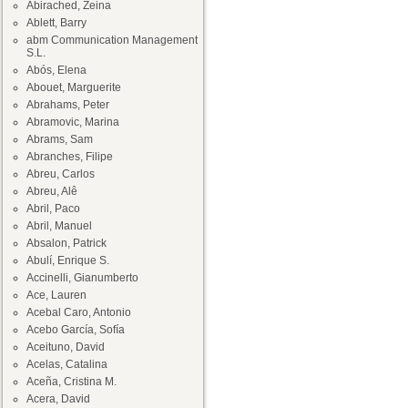
Abirached, Zeina
Ablett, Barry
abm Communication Management
S.L.
Abós, Elena
Abouet, Marguerite
Abrahams, Peter
Abramovic, Marina
Abrams, Sam
Abranches, Filipe
Abreu, Carlos
Abreu, Alê
Abril, Paco
Abril, Manuel
Absalon, Patrick
Abulí, Enrique S.
Accinelli, Gianumberto
Ace, Lauren
Acebal Caro, Antonio
Acebo García, Sofía
Aceituno, David
Acelas, Catalina
Aceña, Cristina M.
Acera, David