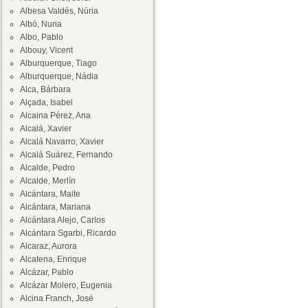
Albesa Valdés, Núria
Albó, Nuria
Albo, Pablo
Albouy, Vicent
Alburquerque, Tiago
Alburquerque, Nádia
Alca, Bárbara
Alçada, Isabel
Alcaina Pérez, Ana
Alcalá, Xavier
Alcalá Navarro, Xavier
Alcalá Suárez, Fernando
Alcalde, Pedro
Alcalde, Merlín
Alcántara, Maite
Alcántara, Mariana
Alcántara Alejo, Carlos
Alcántara Sgarbi, Ricardo
Alcaraz, Aurora
Alcatena, Enrique
Alcázar, Pablo
Alcázar Molero, Eugenia
Alcina Franch, José