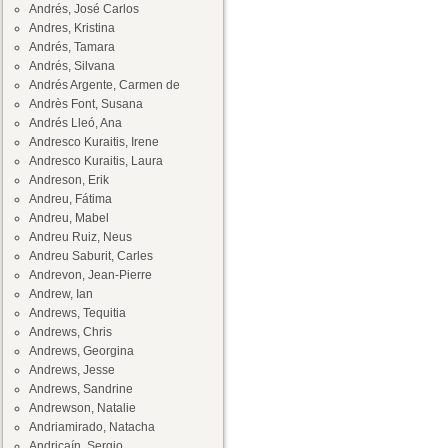
Andrés, José Carlos
Andres, Kristina
Andrés, Tamara
Andrés, Silvana
Andrés Argente, Carmen de
Andrès Font, Susana
Andrés Lleó, Ana
Andresco Kuraitis, Irene
Andresco Kuraitis, Laura
Andreson, Erik
Andreu, Fátima
Andreu, Mabel
Andreu Ruiz, Neus
Andreu Saburit, Carles
Andrevon, Jean-Pierre
Andrew, Ian
Andrews, Tequitia
Andrews, Chris
Andrews, Georgina
Andrews, Jesse
Andrews, Sandrine
Andrewson, Natalie
Andriamirado, Natacha
Andricaín, Sergio