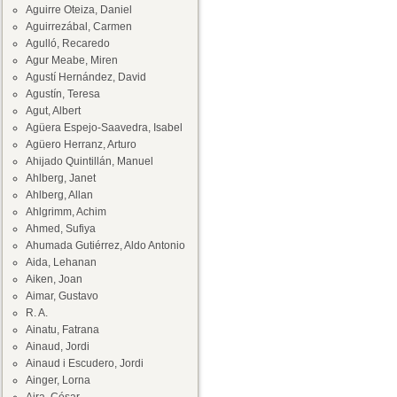
Aguirre Oteiza, Daniel
Aguirrezábal, Carmen
Agulló, Recaredo
Agur Meabe, Miren
Agustí Hernández, David
Agustín, Teresa
Agut, Albert
Agüera Espejo-Saavedra, Isabel
Agüero Herranz, Arturo
Ahijado Quintillán, Manuel
Ahlberg, Janet
Ahlberg, Allan
Ahlgrimm, Achim
Ahmed, Sufiya
Ahumada Gutiérrez, Aldo Antonio
Aida, Lehanan
Aiken, Joan
Aimar, Gustavo
R. A.
Ainatu, Fatrana
Ainaud, Jordi
Ainaud i Escudero, Jordi
Ainger, Lorna