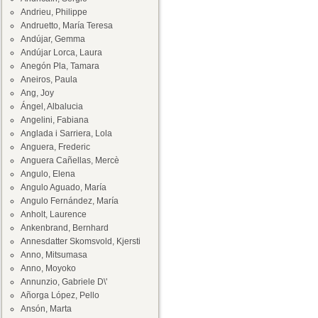
Andrieu, Philippe
Andruetto, María Teresa
Andújar, Gemma
Andújar Lorca, Laura
Anegón Pla, Tamara
Aneiros, Paula
Ang, Joy
Ángel, Albalucia
Angelini, Fabiana
Anglada i Sarriera, Lola
Anguera, Frederic
Anguera Cañellas, Mercè
Angulo, Elena
Angulo Aguado, María
Angulo Fernández, María
Anholt, Laurence
Ankenbrand, Bernhard
Annesdatter Skomsvold, Kjersti
Anno, Mitsumasa
Anno, Moyoko
Annunzio, Gabriele D\'
Añorga López, Pello
Ansón, Marta