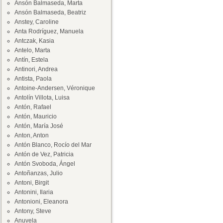
Ansón Balmaseda, Marta
Ansón Balmaseda, Beatriz
Anstey, Caroline
Anta Rodríguez, Manuela
Antczak, Kasia
Antelo, Marta
Antín, Estela
Antinori, Andrea
Antista, Paola
Antoine-Andersen, Véronique
Antolín Villota, Luisa
Antón, Rafael
Antón, Mauricio
Antón, María José
Anton, Anton
Antón Blanco, Rocío del Mar
Antón de Vez, Patricia
Antón Svoboda, Ángel
Antoñanzas, Julio
Antoni, Birgit
Antonini, Ilaria
Antonioni, Eleanora
Antony, Steve
Anuvela