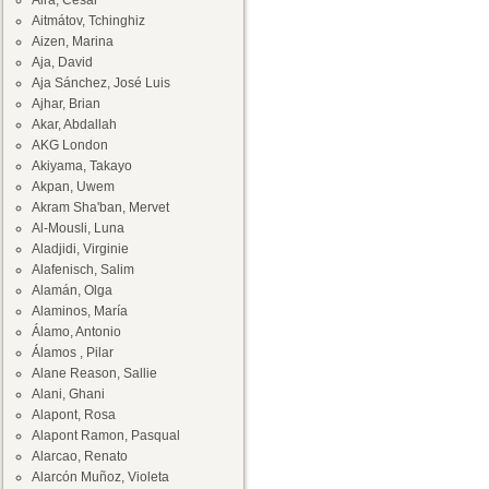
Aira, César
Aitmátov, Tchinghiz
Aizen, Marina
Aja, David
Aja Sánchez, José Luis
Ajhar, Brian
Akar, Abdallah
AKG London
Akiyama, Takayo
Akpan, Uwem
Akram Sha'ban, Mervet
Al-Mousli, Luna
Aladjidi, Virginie
Alafenisch, Salim
Alamán, Olga
Alaminos, María
Álamo, Antonio
Álamos , Pilar
Alane Reason, Sallie
Alani, Ghani
Alapont, Rosa
Alapont Ramon, Pasqual
Alarcao, Renato
Alarcón Muñoz, Violeta