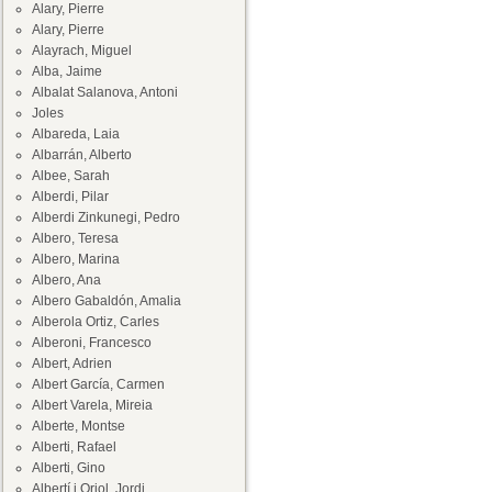
Alary, Pierre
Alary, Pierre
Alayrach, Miguel
Alba, Jaime
Albalat Salanova, Antoni
Joles
Albareda, Laia
Albarrán, Alberto
Albee, Sarah
Alberdi, Pilar
Alberdi Zinkunegi, Pedro
Albero, Teresa
Albero, Marina
Albero, Ana
Albero Gabaldón, Amalia
Alberola Ortiz, Carles
Alberoni, Francesco
Albert, Adrien
Albert García, Carmen
Albert Varela, Mireia
Alberte, Montse
Alberti, Rafael
Alberti, Gino
Albertí i Oriol, Jordi