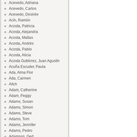
Acevedo, Adriana
Acevedo, Carlos
Acevedo, Desirée
Acín, Ramón
Acosta, Patricia
Acosta, Alejandra
Acosta, Matías
Acosta, Andrés
Acosta, Pablo
Acosta, Alicia
Acosta Gutiérrez, Juan Agustín
Acuña Escuder, Paula
Ada, Alma Flor
Ada, Carmen
Aitch
Adam, Catherine
Adam, Peggy
Adams, Susan
Adams, Simon
Adams, Steve
Adams, Tom
Adams, Jennifer
Adams, Pedro
Adamson, Ged