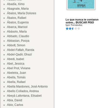
Abadía, Ximo
Abagnale, Maria
Ábalos, María Dolores
Ábalos, Rafael
Lo que nunca te contaron
Ábalos, Eugenia
sobre... BUSCAR PISO
Igor Fernández
Abarca, Marisol
Abásolo, María
Abbado, Claudio
Abbasian, Pooya
Abbott, Simon
Abdel-Fattah, Randa
Abdel-Qadir, Ghazi
Abedi, Isabel
Abel, Jessica
Abel Prot, Viviane
Abeleira, Juan
Abella, Tomás
Abella, Rafael
Abella Mardones, José Antonio
Abello Collados, Andrea
Abeyà Lafontana, Elisabet
Abia, David
Abio, Carlos