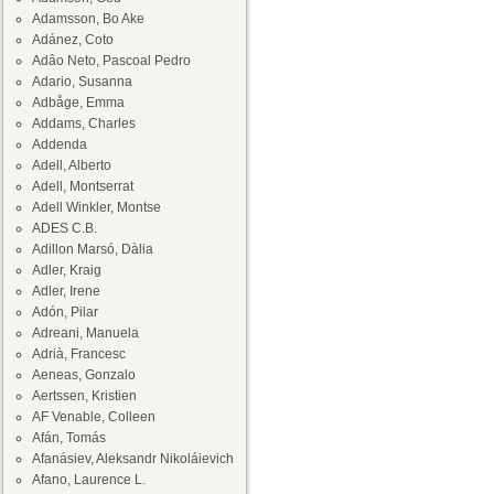
Adamsson, Bo Ake
Adánez, Coto
Adâo Neto, Pascoal Pedro
Adario, Susanna
Adbåge, Emma
Addams, Charles
Addenda
Adell, Alberto
Adell, Montserrat
Adell Winkler, Montse
ADES C.B.
Adillon Marsó, Dàlia
Adler, Kraig
Adler, Irene
Adón, Pilar
Adreani, Manuela
Adrià, Francesc
Aeneas, Gonzalo
Aertssen, Kristien
AF Venable, Colleen
Afán, Tomás
Afanásiev, Aleksandr Nikoláievich
Afano, Laurence L.