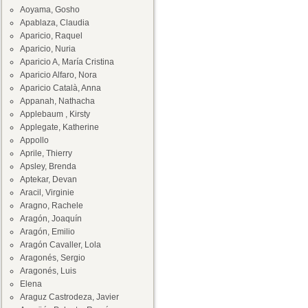
Aoyama, Gosho
Apablaza, Claudia
Aparicio, Raquel
Aparicio, Nuria
Aparicio A, María Cristina
Aparicio Alfaro, Nora
Aparicio Català, Anna
Appanah, Nathacha
Applebaum , Kirsty
Applegate, Katherine
Appollo
Aprile, Thierry
Apsley, Brenda
Aptekar, Devan
Aracil, Virginie
Aragno, Rachele
Aragón, Joaquín
Aragón, Emilio
Aragón Cavaller, Lola
Aragonés, Sergio
Aragonés, Luis
Elena
Araguz Castrodeza, Javier