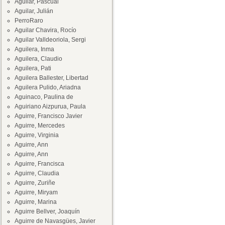
Aguilar, Pascual
Aguilar, Julián
PerroRaro
Aguilar Chavira, Rocío
Aguilar Valldeoriola, Sergi
Aguilera, Inma
Aguilera, Claudio
Aguilera, Pati
Aguilera Ballester, Libertad
Aguilera Pulido, Ariadna
Aguinaco, Paulina de
Aguiriano Aizpurua, Paula
Aguirre, Francisco Javier
Aguirre, Mercedes
Aguirre, Virginia
Aguirre, Ann
Aguirre, Ann
Aguirre, Francisca
Aguirre, Claudia
Aguirre, Zuriñe
Aguirre, Miryam
Aguirre, Marina
Aguirre Bellver, Joaquín
Aguirre de Navasgües, Javier