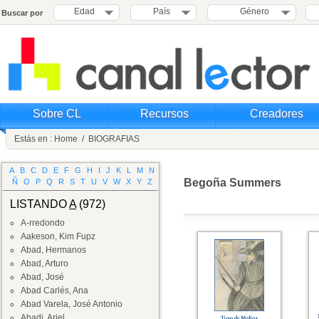
Edad
País
Género
Buscar por
Sobre CL
Recursos
Creadores
Estás en :
Home
/
BIOGRAFIAS
A
B
C
D
E
F
G
H
I
J
K
L
M
N
Begoña Summers
Ñ
O
P
Q
R
S
T
U
V
W
X
Y
Z
LISTANDO
A
(972)
A-rredondo
Aakeson, Kim Fupz
Abad, Hermanos
Abad, Arturo
Abad, José
Abad Carlés, Ana
Abad Varela, José Antonio
Abadi, Ariel