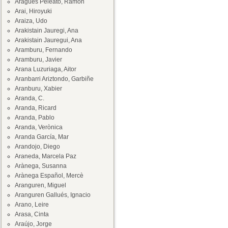
Aragüés Peleato, Ramón
Arai, Hiroyuki
Araiza, Udo
Arakistain Jauregi, Ana
Arakistain Jauregui, Ana
Aramburu, Fernando
Aramburu, Javier
Arana Luzuriaga, Aitor
Aranbarri Ariztondo, Garbiñe
Aranburu, Xabier
Aranda, C.
Aranda, Ricard
Aranda, Pablo
Aranda, Verònica
Aranda García, Mar
Arandojo, Diego
Araneda, Marcela Paz
Arànega, Susanna
Arànega Español, Mercè
Aranguren, Miguel
Aranguren Gallués, Ignacio
Arano, Leire
Arasa, Cinta
Araújo, Jorge