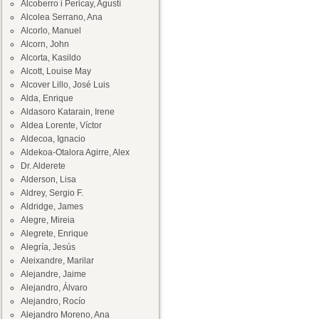
Alcoberro i Pericay, Agustí
Alcolea Serrano, Ana
Alcorlo, Manuel
Alcorn, John
Alcorta, Kasildo
Alcott, Louise May
Alcover Lillo, José Luis
Alda, Enrique
Aldasoro Katarain, Irene
Aldea Lorente, Víctor
Aldecoa, Ignacio
Aldekoa-Otalora Agirre, Alex
Dr. Alderete
Alderson, Lisa
Aldrey, Sergio F.
Aldridge, James
Alegre, Mireia
Alegrete, Enrique
Alegría, Jesús
Aleixandre, Marilar
Alejandre, Jaime
Alejandro, Álvaro
Alejandro, Rocío
Alejandro Moreno, Ana