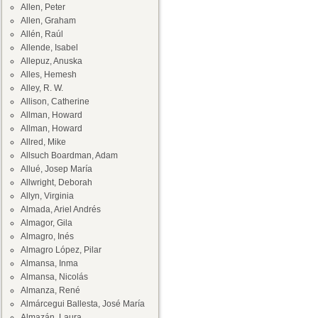
Allen, Peter
Allen, Graham
Allén, Raúl
Allende, Isabel
Allepuz, Anuska
Alles, Hemesh
Alley, R. W.
Allison, Catherine
Allman, Howard
Allman, Howard
Allred, Mike
Allsuch Boardman, Adam
Allué, Josep María
Allwright, Deborah
Allyn, Virginia
Almada, Ariel Andrés
Almagor, Gila
Almagro, Inés
Almagro López, Pilar
Almansa, Inma
Almansa, Nicolás
Almanza, René
Almárcegui Ballesta, José María
Almazán, Laura