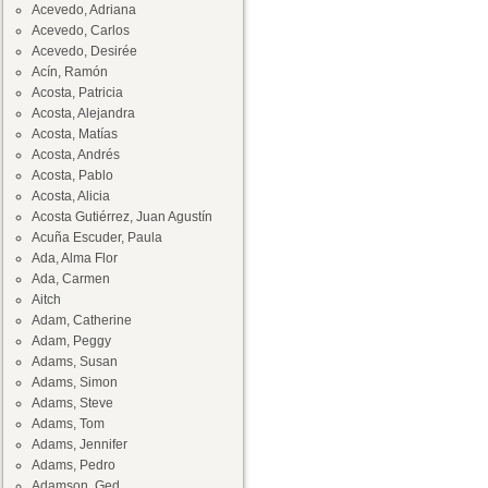
Acevedo, Adriana
Acevedo, Carlos
Acevedo, Desirée
Acín, Ramón
Acosta, Patricia
Acosta, Alejandra
Acosta, Matías
Acosta, Andrés
Acosta, Pablo
Acosta, Alicia
Acosta Gutiérrez, Juan Agustín
Acuña Escuder, Paula
Ada, Alma Flor
Ada, Carmen
Aitch
Adam, Catherine
Adam, Peggy
Adams, Susan
Adams, Simon
Adams, Steve
Adams, Tom
Adams, Jennifer
Adams, Pedro
Adamson, Ged