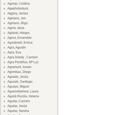
Agenjo, Cristina
Agephotostock
Aggrey, James
Agiriano, Jon
Agiriano, Iñigo
Agirre, Idoia
Agliardi, Allegra
Agora, Ensemble
Agostinelli, Enrica
Agra, Agustín
Agra, Eva
Agra Deedy , Carmen
Agra Pardiñas, Mª Luz
Agramunt, Xavier
Agrimbau, Diego
Aguado, Jesús
Aguado, Santiago
Aguayo, Miguel
Aguerrebehere, Laura
Aguilà Ruzola, Helena
Aguilar, Carmen
Aguilar, Jonás
Aguilar, Sandra