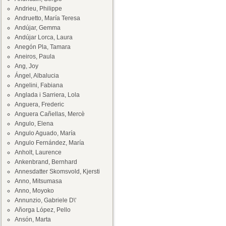
Andrieu, Philippe
Andruetto, María Teresa
Andújar, Gemma
Andújar Lorca, Laura
Anegón Pla, Tamara
Aneiros, Paula
Ang, Joy
Ángel, Albalucia
Angelini, Fabiana
Anglada i Sarriera, Lola
Anguera, Frederic
Anguera Cañellas, Mercè
Angulo, Elena
Angulo Aguado, María
Angulo Fernández, María
Anholt, Laurence
Ankenbrand, Bernhard
Annesdatter Skomsvold, Kjersti
Anno, Mitsumasa
Anno, Moyoko
Annunzio, Gabriele D\'
Añorga López, Pello
Ansón, Marta