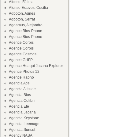
Afonso, Fátima
Afonso Esteves, Cecilia
Agboton, Agnès
Agboton, Serrat
Agdamus, Alejandro
Agence Bios-Phone
Agence Bios-Phone
Agence Corbis
Agence Corbis
Agence Cosmos
Agence GHFP
Agence Hoaqui Jacana Explorer
Agence Photos 12
Agence Rapho
Agencia Ace
Agencia Altitude
Agencia Bios
Agencia Colibrí
Agencia Efe
Agencia Jacana
Agencia Keystone
Agencia Leemage
Agencia Sunset
Agency NASA