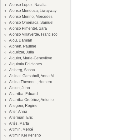
Alonso López, Natalia
Alonso Mendoza, Liwayway
Alonso Merino, Mercedes
Alonso Omeñaca, Samuel
Alonso Pimentel, Sara
Alonso Villaverde, Francisco
Alou, Damián
Alphen, Pauline
Alquézar, Julia
Alquier, Marie-Geneviève
Alquimia Ediciones
Alsberg, Sasha
Alsina i Garsaball, Anna M.
Alsina Thevenet, Homero
Alston, John
Altarriba, Eduard
Altarriba Ordóñez, Antonio
Altegoer, Regine
Alter, Anna
Alterman, Eric
Altés, Marta
Altimir , Mercé
Altimir, Kei Kensho