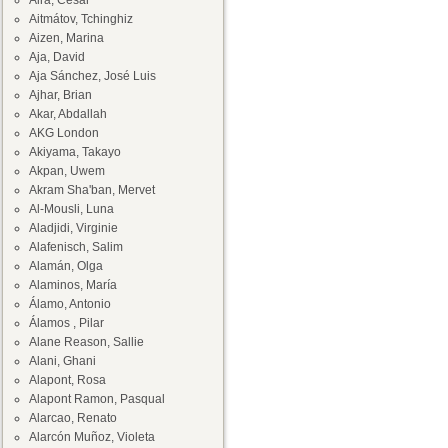
Aira, César
Aitmátov, Tchinghiz
Aizen, Marina
Aja, David
Aja Sánchez, José Luis
Ajhar, Brian
Akar, Abdallah
AKG London
Akiyama, Takayo
Akpan, Uwem
Akram Sha'ban, Mervet
Al-Mousli, Luna
Aladjidi, Virginie
Alafenisch, Salim
Alamán, Olga
Alaminos, María
Álamo, Antonio
Álamos , Pilar
Alane Reason, Sallie
Alani, Ghani
Alapont, Rosa
Alapont Ramon, Pasqual
Alarcao, Renato
Alarcón Muñoz, Violeta