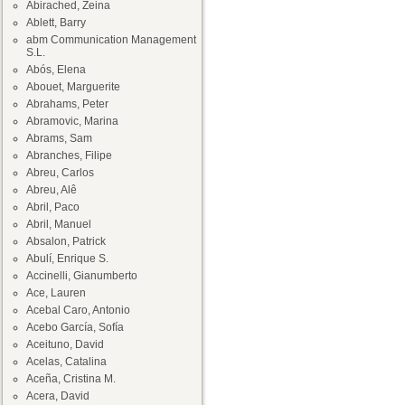
Abirached, Zeina
Ablett, Barry
abm Communication Management
S.L.
Abós, Elena
Abouet, Marguerite
Abrahams, Peter
Abramovic, Marina
Abrams, Sam
Abranches, Filipe
Abreu, Carlos
Abreu, Alê
Abril, Paco
Abril, Manuel
Absalon, Patrick
Abulí, Enrique S.
Accinelli, Gianumberto
Ace, Lauren
Acebal Caro, Antonio
Acebo García, Sofía
Aceituno, David
Acelas, Catalina
Aceña, Cristina M.
Acera, David