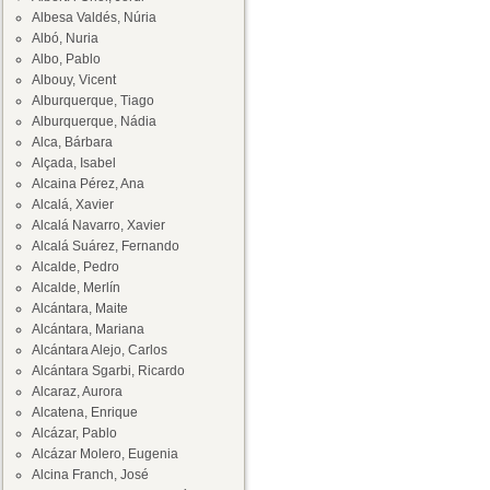
Albesa Valdés, Núria
Albó, Nuria
Albo, Pablo
Albouy, Vicent
Alburquerque, Tiago
Alburquerque, Nádia
Alca, Bárbara
Alçada, Isabel
Alcaina Pérez, Ana
Alcalá, Xavier
Alcalá Navarro, Xavier
Alcalá Suárez, Fernando
Alcalde, Pedro
Alcalde, Merlín
Alcántara, Maite
Alcántara, Mariana
Alcántara Alejo, Carlos
Alcántara Sgarbi, Ricardo
Alcaraz, Aurora
Alcatena, Enrique
Alcázar, Pablo
Alcázar Molero, Eugenia
Alcina Franch, José