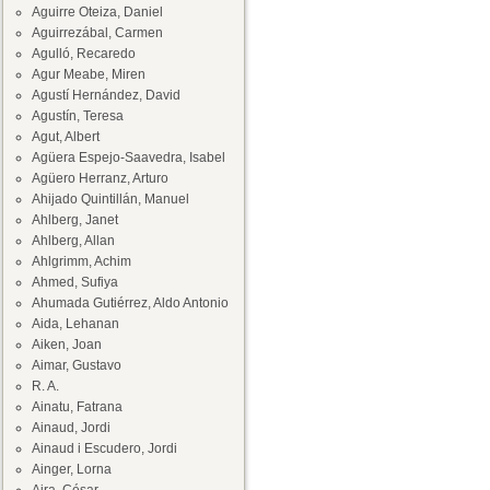
Aguirre Oteiza, Daniel
Aguirrezábal, Carmen
Agulló, Recaredo
Agur Meabe, Miren
Agustí Hernández, David
Agustín, Teresa
Agut, Albert
Agüera Espejo-Saavedra, Isabel
Agüero Herranz, Arturo
Ahijado Quintillán, Manuel
Ahlberg, Janet
Ahlberg, Allan
Ahlgrimm, Achim
Ahmed, Sufiya
Ahumada Gutiérrez, Aldo Antonio
Aida, Lehanan
Aiken, Joan
Aimar, Gustavo
R. A.
Ainatu, Fatrana
Ainaud, Jordi
Ainaud i Escudero, Jordi
Ainger, Lorna