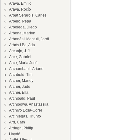
Araya, Emilio
Araya, Rocío
Arbat Serarols, Carles
Arbelo, Pepa
Arboleda, Diego
Arbona, Marion
Arbonès i Montull, Jordi
Arbós i Bo, Ada
Arcanjo, J. J.
Arce, Gabriel
Arce, María José
Archambault, Ariane
Archbold, Tim
Archer, Mandy
Archer, Jude
Archer, Ella
Archibald, Paul
Archipowa, Anastassija
Archivo Ecsa-Corel
Arciniegas, Triunfo
Ard, Cath
Ardagh, Philip
Haydé