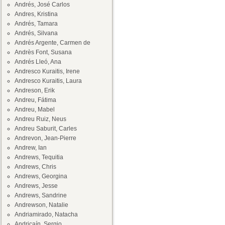
Andrés, José Carlos
Andres, Kristina
Andrés, Tamara
Andrés, Silvana
Andrés Argente, Carmen de
Andrès Font, Susana
Andrés Lleó, Ana
Andresco Kuraitis, Irene
Andresco Kuraitis, Laura
Andreson, Erik
Andreu, Fátima
Andreu, Mabel
Andreu Ruiz, Neus
Andreu Saburit, Carles
Andrevon, Jean-Pierre
Andrew, Ian
Andrews, Tequitia
Andrews, Chris
Andrews, Georgina
Andrews, Jesse
Andrews, Sandrine
Andrewson, Natalie
Andriamirado, Natacha
Andricaín, Sergio