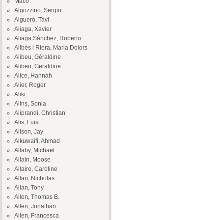
Maco
Algozzino, Sergio
Algueró, Tavi
Aliaga, Xavier
Aliaga Sánchez, Roberto
Alibés i Riera, Maria Dolors
Alibeu, Géraldine
Alibeu, Geraldine
Alice, Hannah
Alier, Roger
Aliki
Alins, Sonia
Aliprandi, Christian
Alis, Luis
Alison, Jay
Alkuwaifi, Ahmad
Allaby, Michael
Allain, Moose
Allaire, Caroline
Allan, Nicholas
Allan, Tony
Allen, Thomas B.
Allen, Jonathan
Allen, Francesca