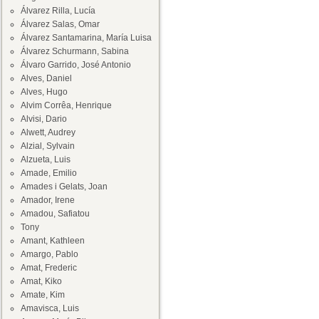
Álvarez Rilla, Lucía
Álvarez Salas, Omar
Álvarez Santamarina, María Luisa
Álvarez Schurmann, Sabina
Álvaro Garrido, José Antonio
Alves, Daniel
Alves, Hugo
Alvim Corrêa, Henrique
Alvisi, Dario
Alwett, Audrey
Alzial, Sylvain
Alzueta, Luis
Amade, Emilio
Amades i Gelats, Joan
Amador, Irene
Amadou, Safiatou
Tony
Amant, Kathleen
Amargo, Pablo
Amat, Frederic
Amat, Kiko
Amate, Kim
Amavisca, Luis