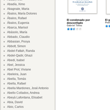
Abadía, Ximo
Abagnale, Maria
Ábalos, María Dolores
Ábalos, Rafael
El condenado por
El 
Ábalos, Eugenia
desconfiado
Pedr
Gabriel Téllez
Abarca, Marisol
Abásolo, María
Abbado, Claudio
Abbasian, Pooya
Abbott, Simon
Abdel-Fattah, Randa
Abdel-Qadir, Ghazi
Abedi, Isabel
Abel, Jessica
Abel Prot, Viviane
Abeleira, Juan
Abella, Tomás
Abella, Rafael
Abella Mardones, José Antonio
Abello Collados, Andrea
Abeyà Lafontana, Elisabet
Abia, David
Abio, Carlos