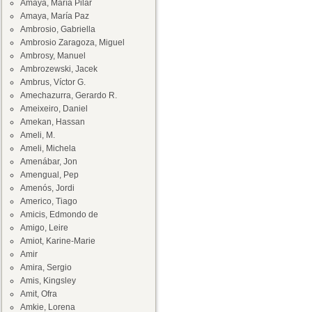
Amaya, María Pilar
Amaya, María Paz
Ambrosio, Gabriella
Ambrosio Zaragoza, Miguel
Ambrosy, Manuel
Ambrozewski, Jacek
Ambrus, Víctor G.
Amechazurra, Gerardo R.
Ameixeiro, Daniel
Amekan, Hassan
Ameli, M.
Ameli, Michela
Amenábar, Jon
Amengual, Pep
Amenós, Jordi
Americo, Tiago
Amicis, Edmondo de
Amigo, Leire
Amiot, Karine-Marie
Amir
Amira, Sergio
Amis, Kingsley
Amit, Ofra
Amkie, Lorena