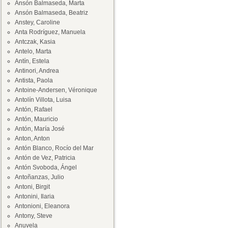
Ansón Balmaseda, Marta
Ansón Balmaseda, Beatriz
Anstey, Caroline
Anta Rodríguez, Manuela
Antczak, Kasia
Antelo, Marta
Antín, Estela
Antinori, Andrea
Antista, Paola
Antoine-Andersen, Véronique
Antolín Villota, Luisa
Antón, Rafael
Antón, Mauricio
Antón, María José
Anton, Anton
Antón Blanco, Rocío del Mar
Antón de Vez, Patricia
Antón Svoboda, Ángel
Antoñanzas, Julio
Antoni, Birgit
Antonini, Ilaria
Antonioni, Eleanora
Antony, Steve
Anuvela