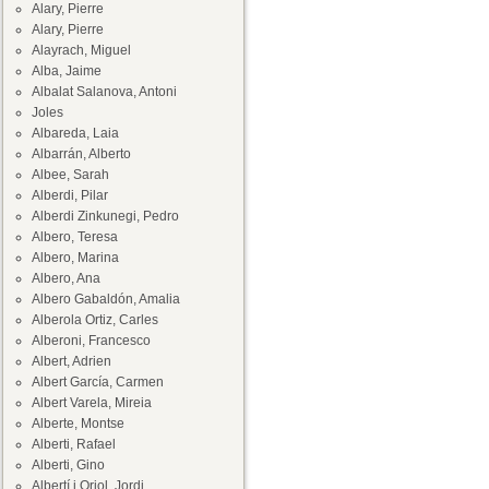
Alary, Pierre
Alary, Pierre
Alayrach, Miguel
Alba, Jaime
Albalat Salanova, Antoni
Joles
Albareda, Laia
Albarrán, Alberto
Albee, Sarah
Alberdi, Pilar
Alberdi Zinkunegi, Pedro
Albero, Teresa
Albero, Marina
Albero, Ana
Albero Gabaldón, Amalia
Alberola Ortiz, Carles
Alberoni, Francesco
Albert, Adrien
Albert García, Carmen
Albert Varela, Mireia
Alberte, Montse
Alberti, Rafael
Alberti, Gino
Albertí i Oriol, Jordi