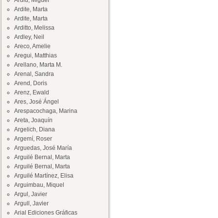
Ardid, Miguel
Ardite, Marta
Ardite, Marta
Arditto, Melissa
Ardley, Neil
Areco, Amelie
Aregui, Matthias
Arellano, Marta M.
Arenal, Sandra
Arend, Doris
Arenz, Ewald
Ares, José Ángel
Arespacochaga, Marina
Areta, Joaquín
Argelich, Diana
Argemí, Roser
Arguedas, José María
Arguilé Bernal, Marta
Arguilé Bernal, Marta
Arguilé Martínez, Elisa
Arguimbau, Miquel
Argul, Javier
Argull, Javier
Arial Ediciones Gráficas