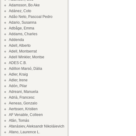
Adamsson, Bo Ake
Adánez, Coto
Adâo Neto, Pascoal Pedro
Adario, Susanna
Adbåge, Emma
Addams, Charles
Addenda
Adell, Alberto
Adell, Montserrat
Adell Winkler, Montse
ADES C.B.
Adillon Marsó, Dàlia
Adler, Kraig
Adler, Irene
Adón, Pilar
Adreani, Manuela
Adrià, Francesc
Aeneas, Gonzalo
Aertssen, Kristien
AF Venable, Colleen
Afán, Tomás
Afanásiev, Aleksandr Nikoláievich
Afano, Laurence L.