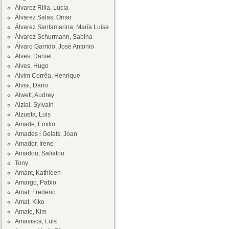
Álvarez Rilla, Lucía
Álvarez Salas, Omar
Álvarez Santamarina, María Luisa
Álvarez Schurmann, Sabina
Álvaro Garrido, José Antonio
Alves, Daniel
Alves, Hugo
Alvim Corrêa, Henrique
Alvisi, Dario
Alwett, Audrey
Alzial, Sylvain
Alzueta, Luis
Amade, Emilio
Amades i Gelats, Joan
Amador, Irene
Amadou, Safiatou
Tony
Amant, Kathleen
Amargo, Pablo
Amat, Frederic
Amat, Kiko
Amate, Kim
Amavisca, Luis