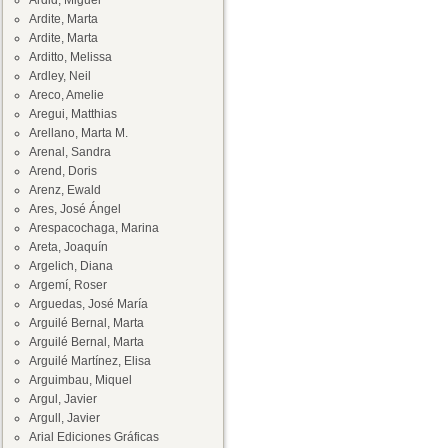
Ardid, Miguel
Ardite, Marta
Ardite, Marta
Arditto, Melissa
Ardley, Neil
Areco, Amelie
Aregui, Matthias
Arellano, Marta M.
Arenal, Sandra
Arend, Doris
Arenz, Ewald
Ares, José Ángel
Arespacochaga, Marina
Areta, Joaquín
Argelich, Diana
Argemí, Roser
Arguedas, José María
Arguilé Bernal, Marta
Arguilé Bernal, Marta
Arguilé Martínez, Elisa
Arguimbau, Miquel
Argul, Javier
Argull, Javier
Arial Ediciones Gráficas