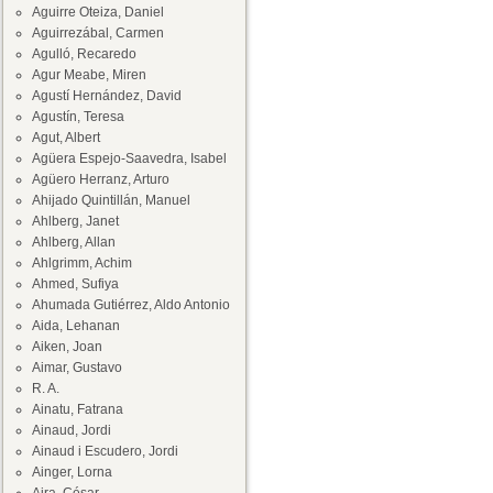
Aguirre Oteiza, Daniel
Aguirrezábal, Carmen
Agulló, Recaredo
Agur Meabe, Miren
Agustí Hernández, David
Agustín, Teresa
Agut, Albert
Agüera Espejo-Saavedra, Isabel
Agüero Herranz, Arturo
Ahijado Quintillán, Manuel
Ahlberg, Janet
Ahlberg, Allan
Ahlgrimm, Achim
Ahmed, Sufiya
Ahumada Gutiérrez, Aldo Antonio
Aida, Lehanan
Aiken, Joan
Aimar, Gustavo
R. A.
Ainatu, Fatrana
Ainaud, Jordi
Ainaud i Escudero, Jordi
Ainger, Lorna