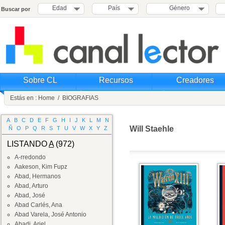
Edad
País
Género
Buscar por
Sobre CL
Recursos
Creadores
Estás en :
Home
/
BIOGRAFIAS
A
B
C
D
E
F
G
H
I
J
K
L
M
N
Will Staehle
Ñ
O
P
Q
R
S
T
U
V
W
X
Y
Z
LISTANDO
A
(972)
A-rredondo
Aakeson, Kim Fupz
Abad, Hermanos
Abad, Arturo
Abad, José
Abad Carlés, Ana
Abad Varela, José Antonio
Abadi, Ariel