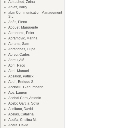
Abirached, Zeina
Ablett, Barry
abm Communication Management
S.L.
Abós, Elena
Abouet, Marguerite
Abrahams, Peter
Abramovic, Marina
Abrams, Sam
Abranches, Filipe
Abreu, Carlos
Abreu, Alê
Abril, Paco
Abril, Manuel
Absalon, Patrick
Abulí, Enrique S.
Accinelli, Gianumberto
Ace, Lauren
Acebal Caro, Antonio
Acebo García, Sofía
Aceituno, David
Acelas, Catalina
Aceña, Cristina M.
Acera, David