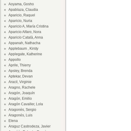
Aoyama, Gosho
Apablaza, Claudia
Aparicio, Raquel
Aparicio, Nuria
Aparicio A, María Cristina
Aparicio Alfaro, Nora
Aparicio Català, Anna
Appanah, Nathacha
Applebaum , Kirsty
Applegate, Katherine
Appollo
Aprile, Thierry
Apsley, Brenda
Aptekar, Devan
Aracil, Virginie
Aragno, Rachele
Aragón, Joaquín
Aragón, Emilio
Aragón Cavaller, Lola
Aragonés, Sergio
Aragonés, Luis
Elena
Araguz Castrodeza, Javier