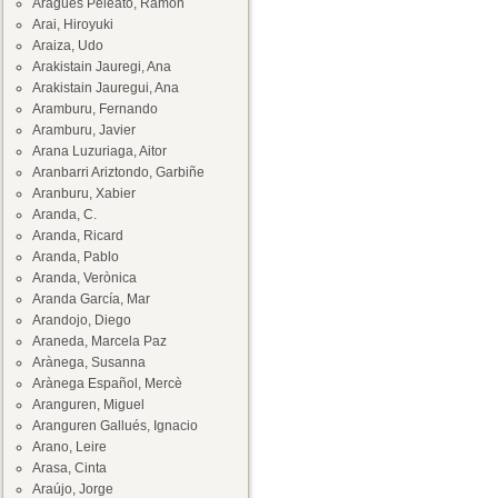
Aragüés Peleato, Ramón
Arai, Hiroyuki
Araiza, Udo
Arakistain Jauregi, Ana
Arakistain Jauregui, Ana
Aramburu, Fernando
Aramburu, Javier
Arana Luzuriaga, Aitor
Aranbarri Ariztondo, Garbiñe
Aranburu, Xabier
Aranda, C.
Aranda, Ricard
Aranda, Pablo
Aranda, Verònica
Aranda García, Mar
Arandojo, Diego
Araneda, Marcela Paz
Arànega, Susanna
Arànega Español, Mercè
Aranguren, Miguel
Aranguren Gallués, Ignacio
Arano, Leire
Arasa, Cinta
Araújo, Jorge