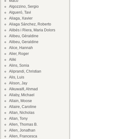
Maco
Algozzino, Sergio
Algueró, Tavi
Aliaga, Xavier
Aliaga Sánchez, Roberto
Alibés i Riera, Maria Dolors
Alibeu, Géraldine
Alibeu, Geraldine
Alice, Hannah
Alier, Roger
Aliki
Alins, Sonia
Aliprandi, Christian
Alis, Luis
Alison, Jay
Alkuwaifi, Ahmad
Allaby, Michael
Allain, Moose
Allaire, Caroline
Allan, Nicholas
Allan, Tony
Allen, Thomas B.
Allen, Jonathan
Allen, Francesca