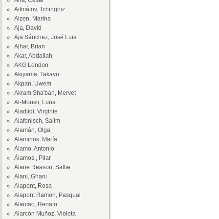
Aira, César
Aitmátov, Tchinghiz
Aizen, Marina
Aja, David
Aja Sánchez, José Luis
Ajhar, Brian
Akar, Abdallah
AKG London
Akiyama, Takayo
Akpan, Uwem
Akram Sha'ban, Mervet
Al-Mousli, Luna
Aladjidi, Virginie
Alafenisch, Salim
Alamán, Olga
Alaminos, María
Álamo, Antonio
Álamos , Pilar
Alane Reason, Sallie
Alani, Ghani
Alapont, Rosa
Alapont Ramon, Pasqual
Alarcao, Renato
Alarcón Muñoz, Violeta