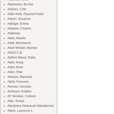
Adamsson, Bo Ake
Adánez, Coto
Adâo Neto, Pascoal Pedro
Adario, Susanna
Adbåge, Emma
Addams, Charles
Addenda
Adell, Alberto
Adell, Montserrat
Adell Winkler, Montse
ADES C.B.
Adillon Marsó, Dàlia
Adler, Kraig
Adler, Irene
Adón, Pilar
Adreani, Manuela
Adrià, Francesc
Aeneas, Gonzalo
Aertssen, Kristien
AF Venable, Colleen
Afán, Tomás
Afanásiev, Aleksandr Nikoláievich
Afano, Laurence L.