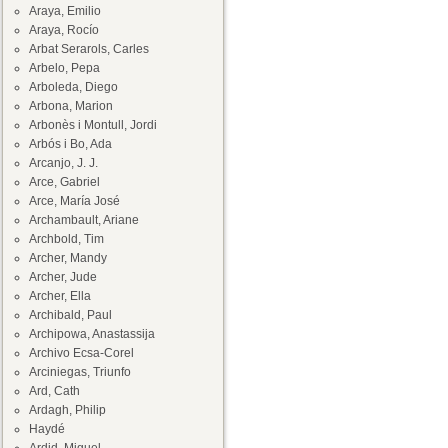
Araya, Emilio
Araya, Rocío
Arbat Serarols, Carles
Arbelo, Pepa
Arboleda, Diego
Arbona, Marion
Arbonès i Montull, Jordi
Arbós i Bo, Ada
Arcanjo, J. J.
Arce, Gabriel
Arce, María José
Archambault, Ariane
Archbold, Tim
Archer, Mandy
Archer, Jude
Archer, Ella
Archibald, Paul
Archipowa, Anastassija
Archivo Ecsa-Corel
Arciniegas, Triunfo
Ard, Cath
Ardagh, Philip
Haydé