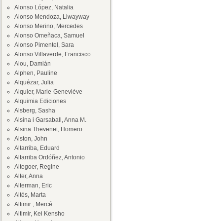
Alonso López, Natalia
Alonso Mendoza, Liwayway
Alonso Merino, Mercedes
Alonso Omeñaca, Samuel
Alonso Pimentel, Sara
Alonso Villaverde, Francisco
Alou, Damián
Alphen, Pauline
Alquézar, Julia
Alquier, Marie-Geneviève
Alquimia Ediciones
Alsberg, Sasha
Alsina i Garsaball, Anna M.
Alsina Thevenet, Homero
Alston, John
Altarriba, Eduard
Altarriba Ordóñez, Antonio
Altegoer, Regine
Alter, Anna
Alterman, Eric
Altés, Marta
Altimir , Mercé
Altimir, Kei Kensho