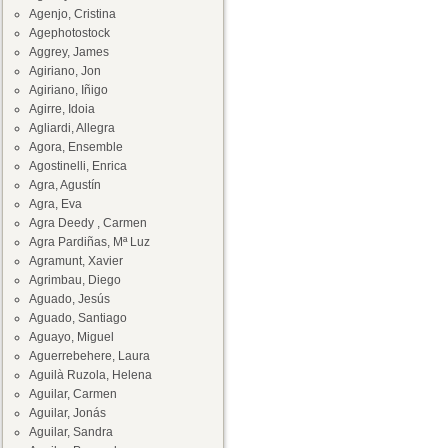
Agenjo, Cristina
Agephotostock
Aggrey, James
Agiriano, Jon
Agiriano, Iñigo
Agirre, Idoia
Agliardi, Allegra
Agora, Ensemble
Agostinelli, Enrica
Agra, Agustín
Agra, Eva
Agra Deedy , Carmen
Agra Pardiñas, Mª Luz
Agramunt, Xavier
Agrimbau, Diego
Aguado, Jesús
Aguado, Santiago
Aguayo, Miguel
Aguerrebehere, Laura
Aguilà Ruzola, Helena
Aguilar, Carmen
Aguilar, Jonás
Aguilar, Sandra