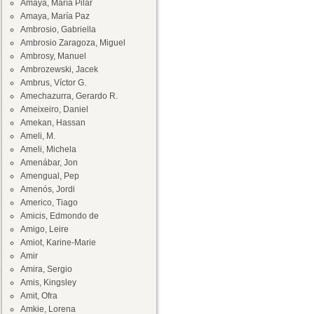
Amaya, María Pilar
Amaya, María Paz
Ambrosio, Gabriella
Ambrosio Zaragoza, Miguel
Ambrosy, Manuel
Ambrozewski, Jacek
Ambrus, Víctor G.
Amechazurra, Gerardo R.
Ameixeiro, Daniel
Amekan, Hassan
Ameli, M.
Ameli, Michela
Amenábar, Jon
Amengual, Pep
Amenós, Jordi
Americo, Tiago
Amicis, Edmondo de
Amigo, Leire
Amiot, Karine-Marie
Amir
Amira, Sergio
Amis, Kingsley
Amit, Ofra
Amkie, Lorena