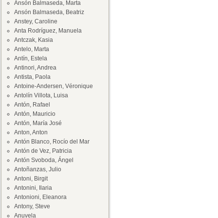
Ansón Balmaseda, Marta
Ansón Balmaseda, Beatriz
Anstey, Caroline
Anta Rodríguez, Manuela
Antczak, Kasia
Antelo, Marta
Antín, Estela
Antinori, Andrea
Antista, Paola
Antoine-Andersen, Véronique
Antolín Villota, Luisa
Antón, Rafael
Antón, Mauricio
Antón, María José
Anton, Anton
Antón Blanco, Rocío del Mar
Antón de Vez, Patricia
Antón Svoboda, Ángel
Antoñanzas, Julio
Antoni, Birgit
Antonini, Ilaria
Antonioni, Eleanora
Antony, Steve
Anuvela