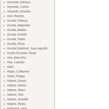
Acevedo, Adriana
Acevedo, Carlos
Acevedo, Desirée
Acín, Ramón
Acosta, Patricia
Acosta, Alejandra
Acosta, Matías
Acosta, Andrés
Acosta, Pablo
Acosta, Alicia
Acosta Gutiérrez, Juan Agustín
Acuña Escuder, Paula
Ada, Alma Flor
Ada, Carmen
Aitch
Adam, Catherine
Adam, Peggy
Adams, Susan
Adams, Simon
Adams, Steve
Adams, Tom
Adams, Jennifer
Adams, Pedro
Adamson, Ged