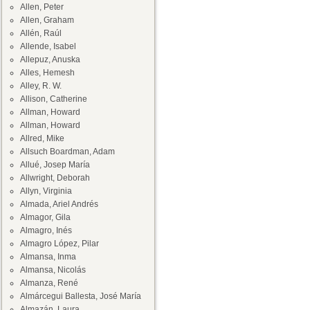
Allen, Peter
Allen, Graham
Allén, Raúl
Allende, Isabel
Allepuz, Anuska
Alles, Hemesh
Alley, R. W.
Allison, Catherine
Allman, Howard
Allman, Howard
Allred, Mike
Allsuch Boardman, Adam
Allué, Josep María
Allwright, Deborah
Allyn, Virginia
Almada, Ariel Andrés
Almagor, Gila
Almagro, Inés
Almagro López, Pilar
Almansa, Inma
Almansa, Nicolás
Almanza, René
Almárcegui Ballesta, José María
Almazán, Laura