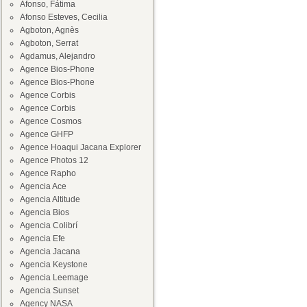
Afonso, Fátima
Afonso Esteves, Cecilia
Agboton, Agnès
Agboton, Serrat
Agdamus, Alejandro
Agence Bios-Phone
Agence Bios-Phone
Agence Corbis
Agence Corbis
Agence Cosmos
Agence GHFP
Agence Hoaqui Jacana Explorer
Agence Photos 12
Agence Rapho
Agencia Ace
Agencia Altitude
Agencia Bios
Agencia Colibrí
Agencia Efe
Agencia Jacana
Agencia Keystone
Agencia Leemage
Agencia Sunset
Agency NASA