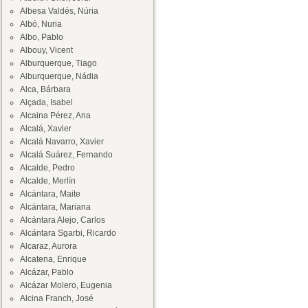
Albesa Valdés, Núria
Albó, Nuria
Albo, Pablo
Albouy, Vicent
Alburquerque, Tiago
Alburquerque, Nádia
Alca, Bárbara
Alçada, Isabel
Alcaina Pérez, Ana
Alcalá, Xavier
Alcalá Navarro, Xavier
Alcalá Suárez, Fernando
Alcalde, Pedro
Alcalde, Merlín
Alcántara, Maite
Alcántara, Mariana
Alcántara Alejo, Carlos
Alcántara Sgarbi, Ricardo
Alcaraz, Aurora
Alcatena, Enrique
Alcázar, Pablo
Alcázar Molero, Eugenia
Alcina Franch, José