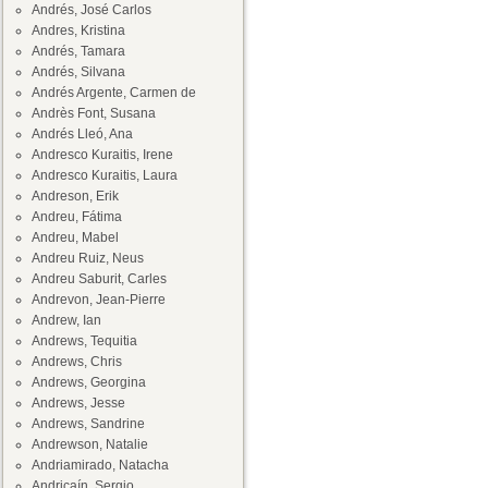
Andrés, José Carlos
Andres, Kristina
Andrés, Tamara
Andrés, Silvana
Andrés Argente, Carmen de
Andrès Font, Susana
Andrés Lleó, Ana
Andresco Kuraitis, Irene
Andresco Kuraitis, Laura
Andreson, Erik
Andreu, Fátima
Andreu, Mabel
Andreu Ruiz, Neus
Andreu Saburit, Carles
Andrevon, Jean-Pierre
Andrew, Ian
Andrews, Tequitia
Andrews, Chris
Andrews, Georgina
Andrews, Jesse
Andrews, Sandrine
Andrewson, Natalie
Andriamirado, Natacha
Andricaín, Sergio