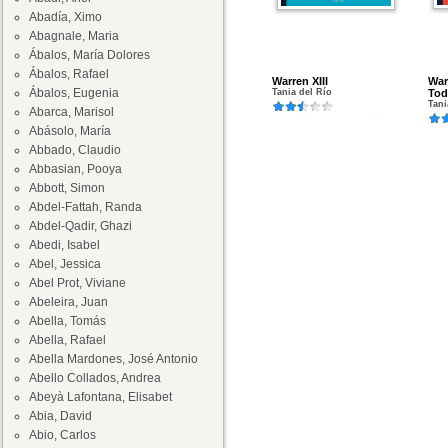
Abadía, Ximo
Abagnale, Maria
Ábalos, María Dolores
Ábalos, Rafael
Warren XIII
War
Ábalos, Eugenia
Tania del Río
Tod
Tani
Abarca, Marisol
Abásolo, María
Abbado, Claudio
Abbasian, Pooya
Abbott, Simon
Abdel-Fattah, Randa
Abdel-Qadir, Ghazi
Abedi, Isabel
Abel, Jessica
Abel Prot, Viviane
Abeleira, Juan
Abella, Tomás
Abella, Rafael
Abella Mardones, José Antonio
Abello Collados, Andrea
Abeyà Lafontana, Elisabet
Abia, David
Abio, Carlos