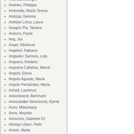
Andrieu, Philippe
Andruetto, María Teresa
Andújar, Gemma
Andújar Lorca, Laura
Anegón Pla, Tamara
Aneiros, Paula
Ang, Joy
Ángel, Albalucia
Angelini, Fabiana
Anglada i Sarriera, Lola
Anguera, Frederic
Anguera Cañellas, Mercè
Angulo, Elena
Angulo Aguado, María
Angulo Fernández, María
Anholt, Laurence
Ankenbrand, Bernhard
Annesdatter Skomsvold, Kjersti
Anno, Mitsumasa
Anno, Moyoko
Annunzio, Gabriele D\'
Añorga López, Pello
Ansón, Marta