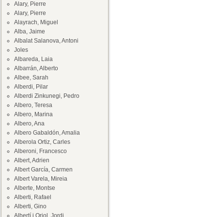
Alary, Pierre
Alary, Pierre
Alayrach, Miguel
Alba, Jaime
Albalat Salanova, Antoni
Joles
Albareda, Laia
Albarrán, Alberto
Albee, Sarah
Alberdi, Pilar
Alberdi Zinkunegi, Pedro
Albero, Teresa
Albero, Marina
Albero, Ana
Albero Gabaldón, Amalia
Alberola Ortiz, Carles
Alberoni, Francesco
Albert, Adrien
Albert García, Carmen
Albert Varela, Mireia
Alberte, Montse
Alberti, Rafael
Alberti, Gino
Albertí i Oriol, Jordi