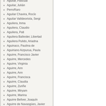
Aguilar, Pascual
Aguilar, Julián
PerroRaro
Aguilar Chavira, Rocío
Aguilar Valldeoriola, Sergi
Aguilera, Inma
Aguilera, Claudio
Aguilera, Pati
Aguilera Ballester, Libertad
Aguilera Pulido, Ariadna
Aguinaco, Paulina de
Aguiriano Aizpurua, Paula
Aguirre, Francisco Javier
Aguirre, Mercedes
Aguirre, Virginia
Aguirre, Ann
Aguirre, Ann
Aguirre, Francisca
Aguirre, Claudia
Aguirre, Zuriñe
Aguirre, Miryam
Aguirre, Marina
Aguirre Bellver, Joaquín
Aguirre de Navasgües, Javier