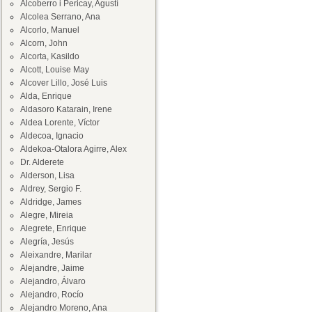
Alcoberro i Pericay, Agustí
Alcolea Serrano, Ana
Alcorlo, Manuel
Alcorn, John
Alcorta, Kasildo
Alcott, Louise May
Alcover Lillo, José Luis
Alda, Enrique
Aldasoro Katarain, Irene
Aldea Lorente, Víctor
Aldecoa, Ignacio
Aldekoa-Otalora Agirre, Alex
Dr. Alderete
Alderson, Lisa
Aldrey, Sergio F.
Aldridge, James
Alegre, Mireia
Alegrete, Enrique
Alegría, Jesús
Aleixandre, Marilar
Alejandre, Jaime
Alejandro, Álvaro
Alejandro, Rocío
Alejandro Moreno, Ana