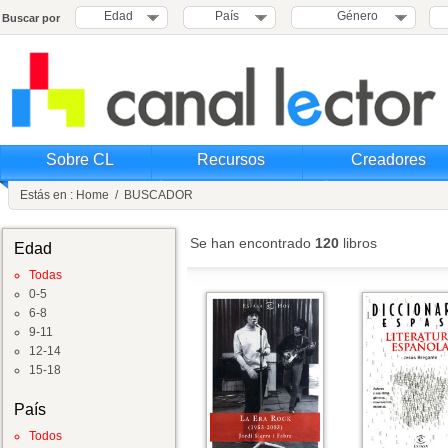
Edad
País
Género
Buscar por
Sobre CL
Recursos
Creadores
Estás en :
Home
/
BUSCADOR
Se han encontrado
120
libros
Edad
Todas
0-5
6-8
9-11
12-14
15-18
País
Todos