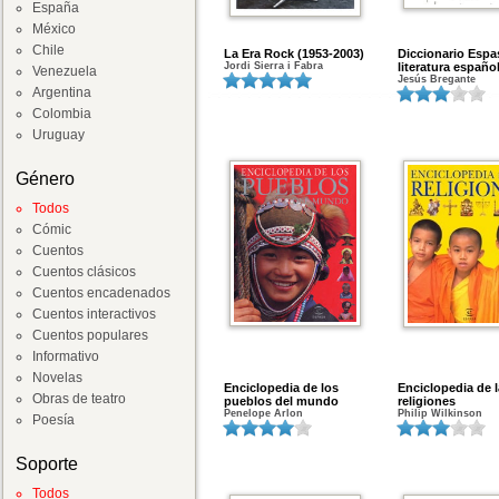
España
México
Chile
La Era Rock (1953-2003)
Diccionario Espa
Jordi Sierra i Fabra
literatura españo
Venezuela
Jesús Bregante
Argentina
Colombia
Uruguay
Género
Todos
Cómic
Cuentos
Cuentos clásicos
Cuentos encadenados
Cuentos interactivos
Cuentos populares
Informativo
Novelas
Enciclopedia de los
Enciclopedia de 
Obras de teatro
pueblos del mundo
religiones
Penelope Arlon
Philip Wilkinson
Poesía
Soporte
Todos