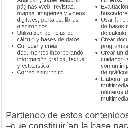
Analizar y saber elaborar
ficheros.
páginas Web; revistas,
Evaluació
mapas, imágenes y videos
buscadore
digitales; portales; libros
Usar func
electrónicos.
de bases d
Utilización de hojas de
de cálculo.
cálculo y bases de datos.
Crear doc
Conocer y crear
programas
documentos incorporando
Crear un 
información gráfica, textual
cuidando l
y estadística.
con un im
Correo electrónico.
de gráficos
Elaborar p
multimedia
números d
multimedia
Partiendo de estos contenido
–que constituirían la base par