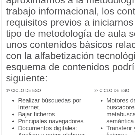
aproximarnos a la metodologí
trabajo informacional, los con
requisitos previos a iniciarnos
tipo de metodología de aula se
unos contenidos básicos rela
con la alfabetización tecnológi
esquema de contenidos podría
siguiente:
1º CICLO DE ESO
2º CICLO DE ESO
Realizar búsquedas por
Motores d
Internet.
buscadores
Bajar ficheros.
metabusca
Principales navegadores.
semántica
Documentos digitales:
Transferir