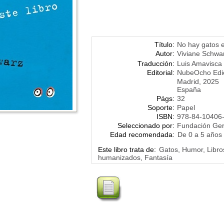
Título:
No hay gatos e
Autor:
Viviane Schwa
Traducción:
Luis Amavisca
Editorial:
NubeOcho Edi
Madrid, 2025
España
Págs:
32
Soporte:
Papel
ISBN:
978-84-10406
Seleccionado por:
Fundación Ge
Edad recomendada:
De 0 a 5 años
Este libro trata de:
Gatos, Humor, Libros
humanizados, Fantasía