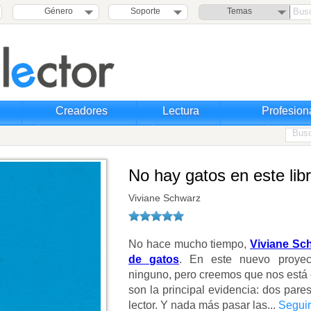
Género
Soporte
Temas
Creadores
Lectura
Profesion
No hay gatos en este lib
Viviane Schwarz
No hace mucho tiempo,
Viviane Sc
de gatos
. En este nuevo proyec
ninguno, pero creemos que nos está 
son la principal evidencia: dos pare
lector. Y nada más pasar las...
Seguir