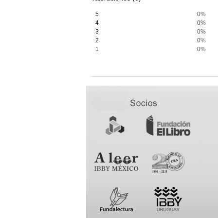
5
0%
4
0%
3
0%
2
0%
1
0%