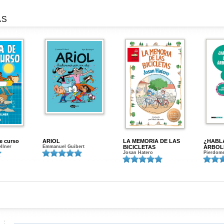
AS
de curso
ARIOL
LA MEMORIA DE LAS
¿HABL
ellner
Emmanuel Guibert
BICICLETAS
ÁRBOL
Josan Hatero
Pierdome