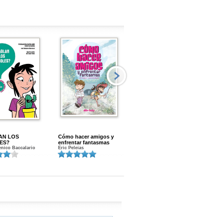
AN LOS
Cómo hacer amigos y
Menstruacion en marcha
ES?
enfrentar fantasmas
Gloria A. Calvo
nico Baccalario
Eric Peleias
K
S