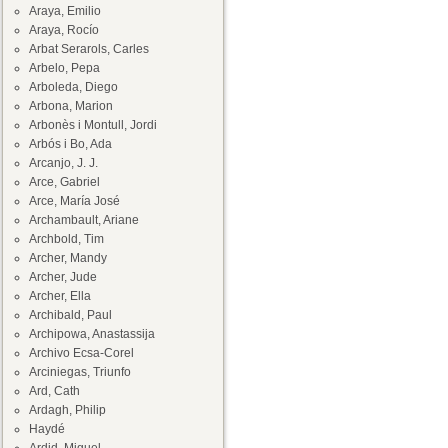
Araya, Emilio
Araya, Rocío
Arbat Serarols, Carles
Arbelo, Pepa
Arboleda, Diego
Arbona, Marion
Arbonès i Montull, Jordi
Arbós i Bo, Ada
Arcanjo, J. J.
Arce, Gabriel
Arce, María José
Archambault, Ariane
Archbold, Tim
Archer, Mandy
Archer, Jude
Archer, Ella
Archibald, Paul
Archipowa, Anastassija
Archivo Ecsa-Corel
Arciniegas, Triunfo
Ard, Cath
Ardagh, Philip
Haydé