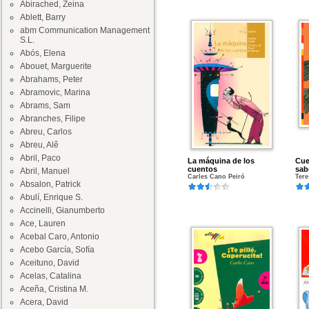
Abirached, Zeina
Ablett, Barry
abm Communication Management
S.L.
Abós, Elena
Abouet, Marguerite
Abrahams, Peter
Abramovic, Marina
Abrams, Sam
Abranches, Filipe
Abreu, Carlos
Abreu, Alê
Abril, Paco
La máquina de los
Cue
cuentos
sab
Abril, Manuel
Carles Cano Peiró
Tere
Absalon, Patrick
Abulí, Enrique S.
Accinelli, Gianumberto
Ace, Lauren
Acebal Caro, Antonio
Acebo García, Sofía
Aceituno, David
Acelas, Catalina
Aceña, Cristina M.
Acera, David