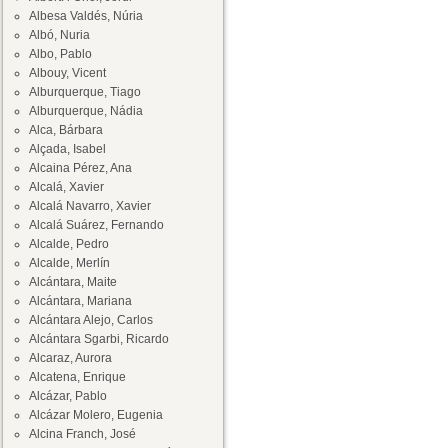
Albesa Valdés, Núria
Albó, Nuria
Albo, Pablo
Albouy, Vicent
Alburquerque, Tiago
Alburquerque, Nádia
Alca, Bárbara
Alçada, Isabel
Alcaina Pérez, Ana
Alcalá, Xavier
Alcalá Navarro, Xavier
Alcalá Suárez, Fernando
Alcalde, Pedro
Alcalde, Merlín
Alcántara, Maite
Alcántara, Mariana
Alcántara Alejo, Carlos
Alcántara Sgarbi, Ricardo
Alcaraz, Aurora
Alcatena, Enrique
Alcázar, Pablo
Alcázar Molero, Eugenia
Alcina Franch, José