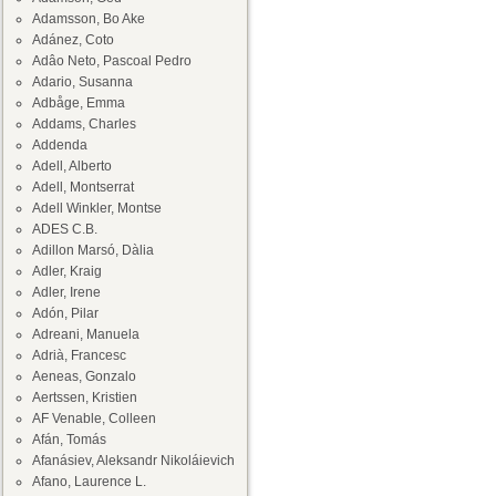
Adamsson, Bo Ake
Adánez, Coto
Adâo Neto, Pascoal Pedro
Adario, Susanna
Adbåge, Emma
Addams, Charles
Addenda
Adell, Alberto
Adell, Montserrat
Adell Winkler, Montse
ADES C.B.
Adillon Marsó, Dàlia
Adler, Kraig
Adler, Irene
Adón, Pilar
Adreani, Manuela
Adrià, Francesc
Aeneas, Gonzalo
Aertssen, Kristien
AF Venable, Colleen
Afán, Tomás
Afanásiev, Aleksandr Nikoláievich
Afano, Laurence L.