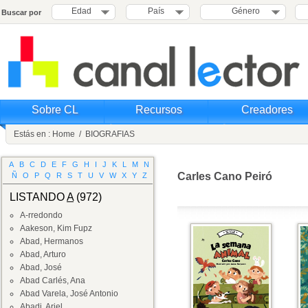
Edad
País
Género
Buscar por
Sobre CL
Recursos
Creadores
Estás en :
Home
/
BIOGRAFIAS
A
B
C
D
E
F
G
H
I
J
K
L
M
N
Carles Cano Peiró
Ñ
O
P
Q
R
S
T
U
V
W
X
Y
Z
LISTANDO
A
(972)
A-rredondo
Aakeson, Kim Fupz
Abad, Hermanos
Abad, Arturo
Abad, José
Abad Carlés, Ana
Abad Varela, José Antonio
Abadi, Ariel