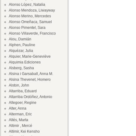
Alonso López, Natalia
Alonso Mendoza, Liwayway
Alonso Merino, Mercedes
Alonso Omeñaca, Samuel
Alonso Pimentel, Sara
Alonso Villaverde, Francisco
Alou, Damián
Alphen, Pauline
Alquézar, Julia
Alquier, Marie-Geneviève
Alquimia Ediciones
Alsberg, Sasha
Alsina i Garsaball, Anna M.
Alsina Thevenet, Homero
Alston, John
Altarriba, Eduard
Altarriba Ordóñez, Antonio
Altegoer, Regine
Alter, Anna
Alterman, Eric
Altés, Marta
Altimir , Mercé
Altimir, Kei Kensho