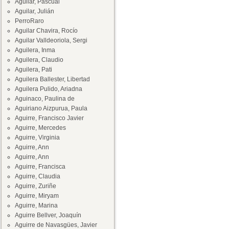
Aguilar, Pascual
Aguilar, Julián
PerroRaro
Aguilar Chavira, Rocío
Aguilar Valldeoriola, Sergi
Aguilera, Inma
Aguilera, Claudio
Aguilera, Pati
Aguilera Ballester, Libertad
Aguilera Pulido, Ariadna
Aguinaco, Paulina de
Aguiriano Aizpurua, Paula
Aguirre, Francisco Javier
Aguirre, Mercedes
Aguirre, Virginia
Aguirre, Ann
Aguirre, Ann
Aguirre, Francisca
Aguirre, Claudia
Aguirre, Zuriñe
Aguirre, Miryam
Aguirre, Marina
Aguirre Bellver, Joaquín
Aguirre de Navasgües, Javier