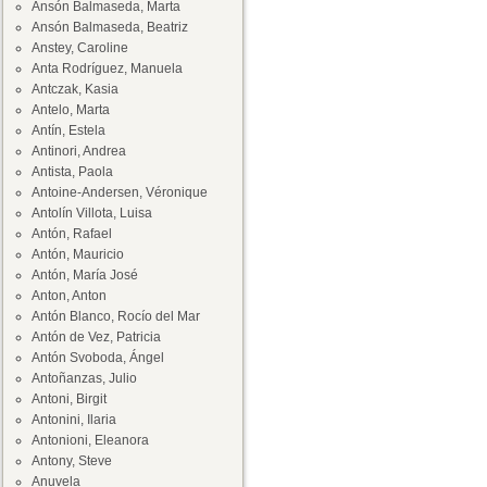
Ansón Balmaseda, Marta
Ansón Balmaseda, Beatriz
Anstey, Caroline
Anta Rodríguez, Manuela
Antczak, Kasia
Antelo, Marta
Antín, Estela
Antinori, Andrea
Antista, Paola
Antoine-Andersen, Véronique
Antolín Villota, Luisa
Antón, Rafael
Antón, Mauricio
Antón, María José
Anton, Anton
Antón Blanco, Rocío del Mar
Antón de Vez, Patricia
Antón Svoboda, Ángel
Antoñanzas, Julio
Antoni, Birgit
Antonini, Ilaria
Antonioni, Eleanora
Antony, Steve
Anuvela