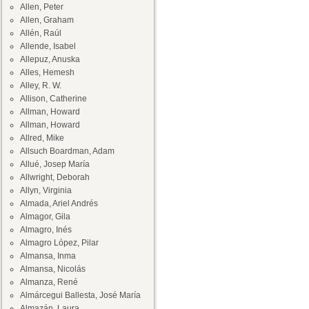
Allen, Peter
Allen, Graham
Allén, Raúl
Allende, Isabel
Allepuz, Anuska
Alles, Hemesh
Alley, R. W.
Allison, Catherine
Allman, Howard
Allman, Howard
Allred, Mike
Allsuch Boardman, Adam
Allué, Josep María
Allwright, Deborah
Allyn, Virginia
Almada, Ariel Andrés
Almagor, Gila
Almagro, Inés
Almagro López, Pilar
Almansa, Inma
Almansa, Nicolás
Almanza, René
Almárcegui Ballesta, José María
Almazán, Laura