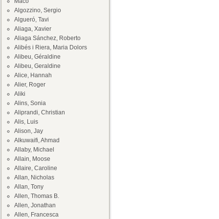
Maco
Algozzino, Sergio
Algueró, Tavi
Aliaga, Xavier
Aliaga Sánchez, Roberto
Alibés i Riera, Maria Dolors
Alibeu, Géraldine
Alibeu, Geraldine
Alice, Hannah
Alier, Roger
Aliki
Alins, Sonia
Aliprandi, Christian
Alis, Luis
Alison, Jay
Alkuwaifi, Ahmad
Allaby, Michael
Allain, Moose
Allaire, Caroline
Allan, Nicholas
Allan, Tony
Allen, Thomas B.
Allen, Jonathan
Allen, Francesca