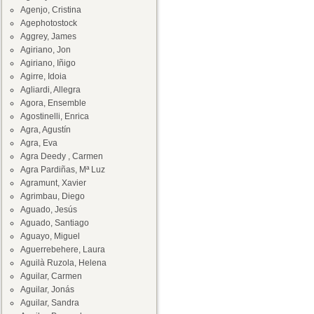
Agenjo, Cristina
Agephotostock
Aggrey, James
Agiriano, Jon
Agiriano, Iñigo
Agirre, Idoia
Agliardi, Allegra
Agora, Ensemble
Agostinelli, Enrica
Agra, Agustín
Agra, Eva
Agra Deedy , Carmen
Agra Pardiñas, Mª Luz
Agramunt, Xavier
Agrimbau, Diego
Aguado, Jesús
Aguado, Santiago
Aguayo, Miguel
Aguerrebehere, Laura
Aguilà Ruzola, Helena
Aguilar, Carmen
Aguilar, Jonás
Aguilar, Sandra