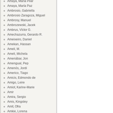
Amaya, María Pilar
Amaya, María Paz
Ambrosio, Gabriella
Ambrosio Zaragoza, Miguel
Ambrosy, Manuel
Ambrozewski, Jacek
Ambrus, Víctor G.
Amechazurra, Gerardo R.
Ameixeiro, Daniel
Amekan, Hassan
Ameli, M.
Ameli, Michela
Amenábar, Jon
Amengual, Pep
Amenós, Jordi
Americo, Tiago
Amicis, Edmondo de
Amigo, Leire
Amiot, Karine-Marie
Amir
Amira, Sergio
Amis, Kingsley
Amit, Ofra
Amkie, Lorena