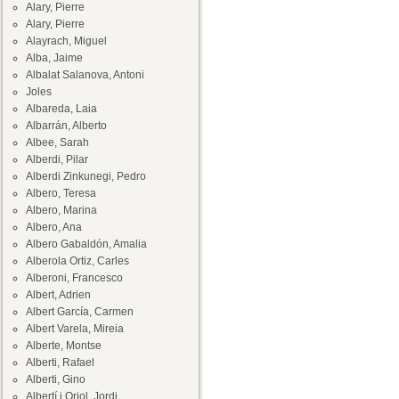
Alary, Pierre
Alary, Pierre
Alayrach, Miguel
Alba, Jaime
Albalat Salanova, Antoni
Joles
Albareda, Laia
Albarrán, Alberto
Albee, Sarah
Alberdi, Pilar
Alberdi Zinkunegi, Pedro
Albero, Teresa
Albero, Marina
Albero, Ana
Albero Gabaldón, Amalia
Alberola Ortiz, Carles
Alberoni, Francesco
Albert, Adrien
Albert García, Carmen
Albert Varela, Mireia
Alberte, Montse
Alberti, Rafael
Alberti, Gino
Albertí i Oriol, Jordi