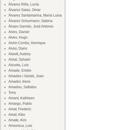
Álvarez Rilla, Lucía
Álvarez Salas, Omar
Álvarez Santamarina, María Luisa
Álvarez Schurmann, Sabina
Álvaro Garrido, José Antonio
Alves, Daniel
Alves, Hugo
Alvim Corrêa, Henrique
Alvisi, Dario
Alwett, Audrey
Alzial, Sylvain
Alzueta, Luis
Amade, Emilio
Amades i Gelats, Joan
Amador, Irene
Amadou, Safiatou
Tony
Amant, Kathleen
Amargo, Pablo
Amat, Frederic
Amat, Kiko
Amate, Kim
Amavisca, Luis