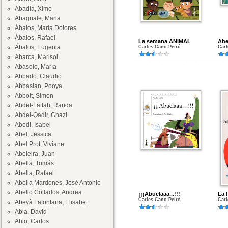
Abadía, Ximo
Abagnale, Maria
Ábalos, María Dolores
Ábalos, Rafael
La semana ANIMAL
Abe
Ábalos, Eugenia
Carles Cano Peiró
Carl
Abarca, Marisol
Abásolo, María
Abbado, Claudio
Abbasian, Pooya
Abbott, Simon
Abdel-Fattah, Randa
Abdel-Qadir, Ghazi
Abedi, Isabel
Abel, Jessica
Abel Prot, Viviane
Abeleira, Juan
Abella, Tomás
Abella, Rafael
Abella Mardones, José Antonio
Abello Collados, Andrea
¡¡¡Abuelaaa...!!!
La 
Carles Cano Peiró
Carl
Abeyà Lafontana, Elisabet
Abia, David
Abio, Carlos