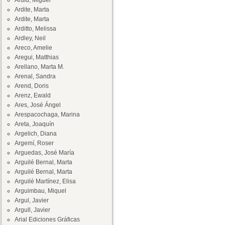
Ardid, Miguel
Ardite, Marta
Ardite, Marta
Arditto, Melissa
Ardley, Neil
Areco, Amelie
Aregui, Matthias
Arellano, Marta M.
Arenal, Sandra
Arend, Doris
Arenz, Ewald
Ares, José Ángel
Arespacochaga, Marina
Areta, Joaquín
Argelich, Diana
Argemí, Roser
Arguedas, José María
Arguilé Bernal, Marta
Arguilé Bernal, Marta
Arguilé Martínez, Elisa
Arguimbau, Miquel
Argul, Javier
Argull, Javier
Arial Ediciones Gráficas