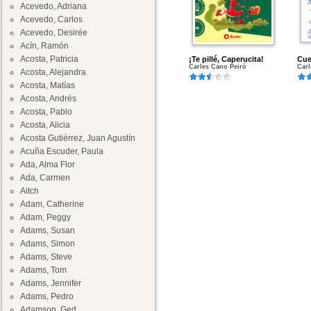
Acevedo, Adriana
Acevedo, Carlos
Acevedo, Desirée
Acín, Ramón
Acosta, Patricia
¡Te pillé, Caperucita!
Cue
Carles Cano Peiró
Carl
Acosta, Alejandra
Acosta, Matías
Acosta, Andrés
Acosta, Pablo
Acosta, Alicia
Acosta Gutiérrez, Juan Agustín
Acuña Escuder, Paula
Ada, Alma Flor
Ada, Carmen
Aitch
Adam, Catherine
Adam, Peggy
Adams, Susan
Adams, Simon
Adams, Steve
Adams, Tom
Adams, Jennifer
Adams, Pedro
Adamson, Ged