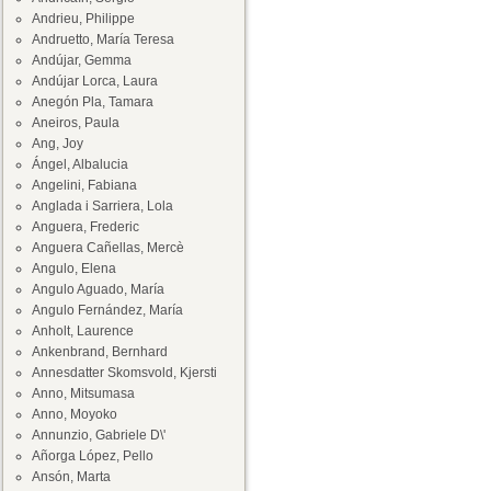
Andrieu, Philippe
Andruetto, María Teresa
Andújar, Gemma
Andújar Lorca, Laura
Anegón Pla, Tamara
Aneiros, Paula
Ang, Joy
Ángel, Albalucia
Angelini, Fabiana
Anglada i Sarriera, Lola
Anguera, Frederic
Anguera Cañellas, Mercè
Angulo, Elena
Angulo Aguado, María
Angulo Fernández, María
Anholt, Laurence
Ankenbrand, Bernhard
Annesdatter Skomsvold, Kjersti
Anno, Mitsumasa
Anno, Moyoko
Annunzio, Gabriele D\'
Añorga López, Pello
Ansón, Marta