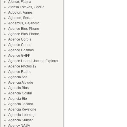
Afonso, Fátima
Afonso Esteves, Cecilia
Agboton, Agnès
Agboton, Serrat
Agdamus, Alejandro
Agence Bios-Phone
Agence Bios-Phone
Agence Corbis
Agence Corbis
Agence Cosmos
Agence GHFP
Agence Hoaqui Jacana Explorer
Agence Photos 12
Agence Rapho
Agencia Ace
Agencia Altitude
Agencia Bios
Agencia Colibrí
Agencia Efe
Agencia Jacana
Agencia Keystone
Agencia Leemage
Agencia Sunset
Agency NASA