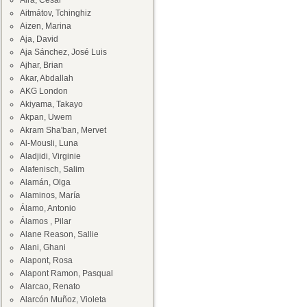
Aira, César
Aitmátov, Tchinghiz
Aizen, Marina
Aja, David
Aja Sánchez, José Luis
Ajhar, Brian
Akar, Abdallah
AKG London
Akiyama, Takayo
Akpan, Uwem
Akram Sha'ban, Mervet
Al-Mousli, Luna
Aladjidi, Virginie
Alafenisch, Salim
Alamán, Olga
Alaminos, María
Álamo, Antonio
Álamos , Pilar
Alane Reason, Sallie
Alani, Ghani
Alapont, Rosa
Alapont Ramon, Pasqual
Alarcao, Renato
Alarcón Muñoz, Violeta