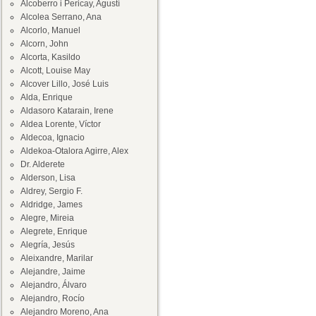
Alcoberro i Pericay, Agustí
Alcolea Serrano, Ana
Alcorlo, Manuel
Alcorn, John
Alcorta, Kasildo
Alcott, Louise May
Alcover Lillo, José Luis
Alda, Enrique
Aldasoro Katarain, Irene
Aldea Lorente, Víctor
Aldecoa, Ignacio
Aldekoa-Otalora Agirre, Alex
Dr. Alderete
Alderson, Lisa
Aldrey, Sergio F.
Aldridge, James
Alegre, Mireia
Alegrete, Enrique
Alegría, Jesús
Aleixandre, Marilar
Alejandre, Jaime
Alejandro, Álvaro
Alejandro, Rocío
Alejandro Moreno, Ana