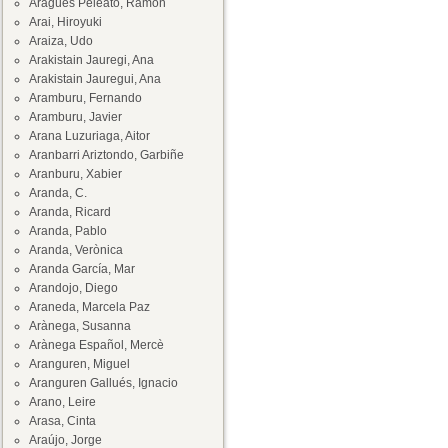
Aragüés Peleato, Ramón
Arai, Hiroyuki
Araiza, Udo
Arakistain Jauregi, Ana
Arakistain Jauregui, Ana
Aramburu, Fernando
Aramburu, Javier
Arana Luzuriaga, Aitor
Aranbarri Ariztondo, Garbiñe
Aranburu, Xabier
Aranda, C.
Aranda, Ricard
Aranda, Pablo
Aranda, Verònica
Aranda García, Mar
Arandojo, Diego
Araneda, Marcela Paz
Arànega, Susanna
Arànega Español, Mercè
Aranguren, Miguel
Aranguren Gallués, Ignacio
Arano, Leire
Arasa, Cinta
Araújo, Jorge