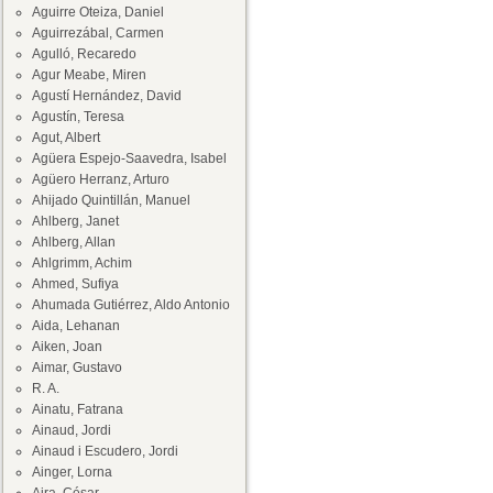
Aguirre Oteiza, Daniel
Aguirrezábal, Carmen
Agulló, Recaredo
Agur Meabe, Miren
Agustí Hernández, David
Agustín, Teresa
Agut, Albert
Agüera Espejo-Saavedra, Isabel
Agüero Herranz, Arturo
Ahijado Quintillán, Manuel
Ahlberg, Janet
Ahlberg, Allan
Ahlgrimm, Achim
Ahmed, Sufiya
Ahumada Gutiérrez, Aldo Antonio
Aida, Lehanan
Aiken, Joan
Aimar, Gustavo
R. A.
Ainatu, Fatrana
Ainaud, Jordi
Ainaud i Escudero, Jordi
Ainger, Lorna