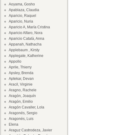
Aoyama, Gosho
Apablaza, Claudia
Aparicio, Raquel
Aparicio, Nuria
Aparicio A, María Cristina
Aparicio Alfaro, Nora
Aparicio Català, Anna
Appanah, Nathacha
Applebaum , Kirsty
Applegate, Katherine
Appollo
Aprile, Thierry
Apsley, Brenda
Aptekar, Devan
Aracil, Virginie
Aragno, Rachele
Aragón, Joaquín
Aragón, Emilio
Aragón Cavaller, Lola
Aragonés, Sergio
Aragonés, Luis
Elena
Araguz Castrodeza, Javier