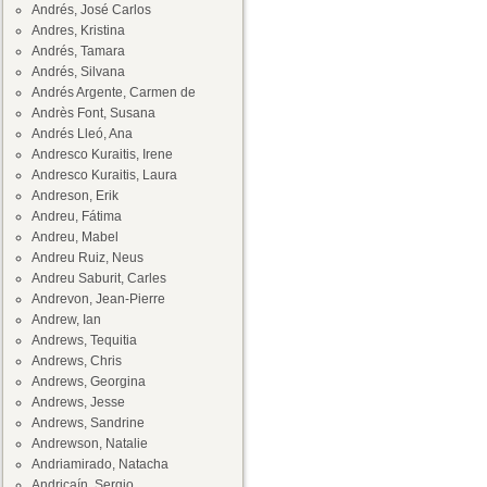
Andrés, José Carlos
Andres, Kristina
Andrés, Tamara
Andrés, Silvana
Andrés Argente, Carmen de
Andrès Font, Susana
Andrés Lleó, Ana
Andresco Kuraitis, Irene
Andresco Kuraitis, Laura
Andreson, Erik
Andreu, Fátima
Andreu, Mabel
Andreu Ruiz, Neus
Andreu Saburit, Carles
Andrevon, Jean-Pierre
Andrew, Ian
Andrews, Tequitia
Andrews, Chris
Andrews, Georgina
Andrews, Jesse
Andrews, Sandrine
Andrewson, Natalie
Andriamirado, Natacha
Andricaín, Sergio