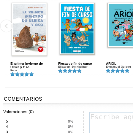
El primer invierno de
Fiesta de fin de curso
ARIOL
Ulrika y Oso
Elisabeth Steinkellner
Emmanuel Guibert
Pepe
COMENTARIOS
Valoraciones (0)
5
0%
4
0%
3
0%