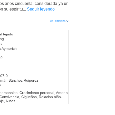
os años cincuenta, considerada ya un
n su espíritu...
Seguir leyendo
Así empieza
l tejado
ong
ak
a Aymerich
10
107-0
rmán Sánchez Ruipérez
s
 personales, Crecimiento personal, Amor a
Convivencia, Cigüeñas, Relación niño-
aje, Niños