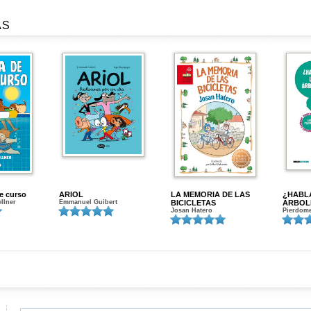
AS
de curso
ARIOL
LA MEMORIA DE LAS
¿HABL
ellner
Emmanuel Guibert
BICICLETAS
ÁRBOL
Josan Hatero
Pierdome