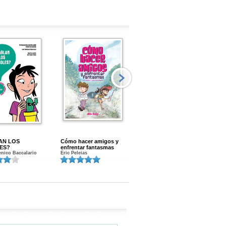
AN LOS
Cómo hacer amigos y
Menstruacion en marcha
ES?
enfrentar fantasmas
Gloria A. Calvo
nico Baccalario
Eric Peleias
K
S