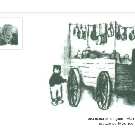
Mein
Una rueda en el tejado
-
Maurice
Ilustraciones: