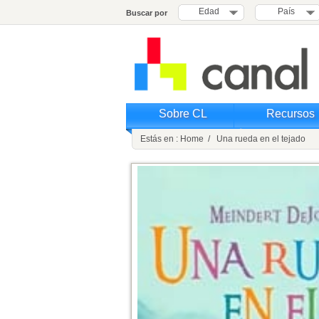
Edad
País
Buscar por
Sobre CL
Recursos
Estás en : Home / Una rueda en el tejado