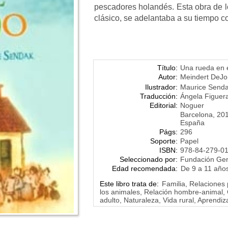
pescadores holandés. Esta obra de l
clásico, se adelantaba a su tiempo co
Título:
Una rueda en e
Autor:
Meindert DeJ
Ilustrador:
Maurice Send
Traducción:
Ángela Figuer
Editorial:
Noguer
Barcelona, 20
España
Págs:
296
Soporte:
Papel
ISBN:
978-84-279-0
Seleccionado por:
Fundación Ge
Edad recomendada:
De 9 a 11 año
Este libro trata de:
Familia, Relaciones
los animales, Relación hombre-animal, 
adulto, Naturaleza, Vida rural, Aprendiz