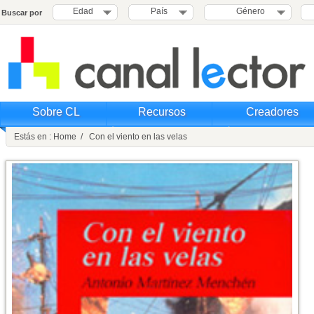
Edad
País
Género
Buscar por
Sobre CL
Recursos
Creadores
Estás en : Home / Con el viento en las velas