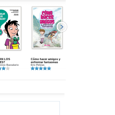
AN LOS
Cómo hacer amigos y
Menstruacion en marcha
ES?
enfrentar fantasmas
Gloria A. Calvo
nico Baccalario
Eric Peleias
K
S