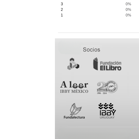
3
0%
2
0%
1
0%