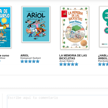
de curso
ARIOL
LA MEMORIA DE LAS
¿HABL
ellner
Emmanuel Guibert
BICICLETAS
ÁRBOL
Josan Hatero
Pierdome