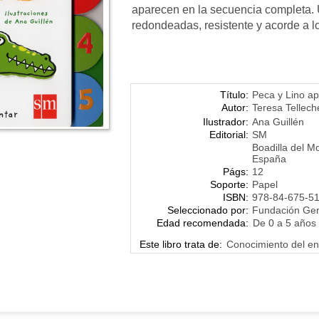
aparecen en la secuencia completa. U
redondeadas, resistente y acorde a lo
Título:
Peca y Lino a
Autor:
Teresa Tellec
Ilustrador:
Ana Guillén
Editorial:
SM
Boadilla del M
España
Págs:
12
Soporte:
Papel
ISBN:
978-84-675-5
Seleccionado por:
Fundación Ge
Edad recomendada:
De 0 a 5 años
Este libro trata de:
Conocimiento del en