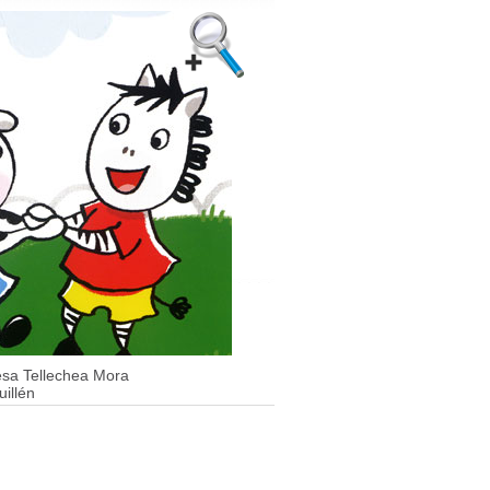
esa Tellechea Mora
illén