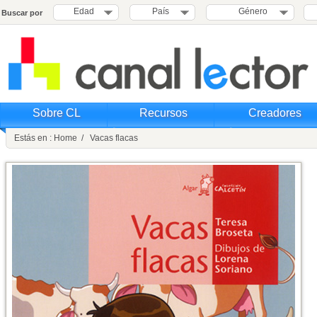
Edad
País
Género
Buscar por
Sobre CL
Recursos
Creadores
Estás en : Home / Vacas flacas