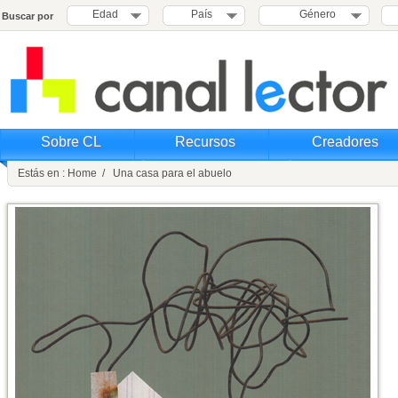
Edad
País
Género
Buscar por
Sobre CL
Recursos
Creadores
Estás en : Home / Una casa para el abuelo