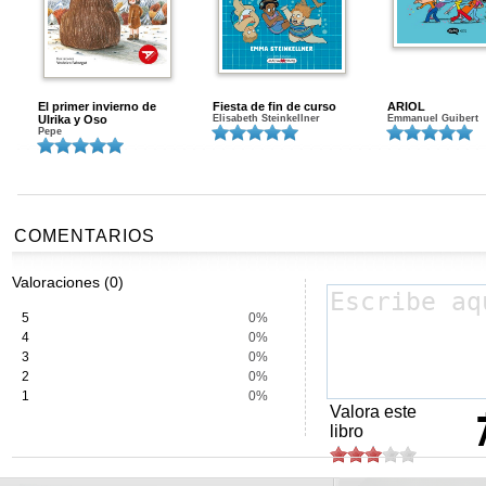
El primer invierno de
Fiesta de fin de curso
ARIOL
Ulrika y Oso
Elisabeth Steinkellner
Emmanuel Guibert
Pepe
COMENTARIOS
Valoraciones (0)
5
0%
4
0%
3
0%
2
0%
1
0%
Valora este
libro