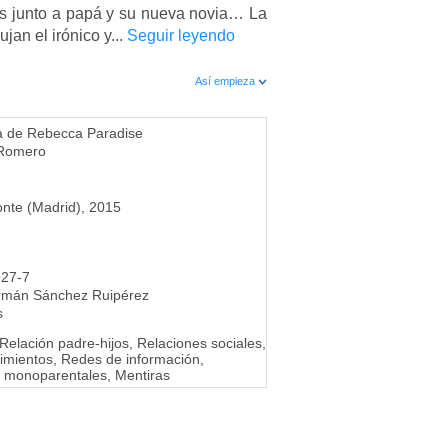
os junto a papá y su nueva novia… La
jan el irónico y...
Seguir leyendo
Así empieza
ta de Rebecca Paradise
Romero
onte (Madrid), 2015
927-7
rmán Sánchez Ruipérez
s
Relación padre-hijos, Relaciones sociales,
timientos, Redes de información,
s monoparentales, Mentiras