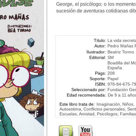
George, el psicólogo; o los moment
sucesión de aventuras cotidianas dibu
Título:
La vida secre
Autor:
Pedro Mañas 
Ilustrador:
Beatriz Tormo
Editorial:
SM
Boadilla del M
España
Págs:
208
Soporte:
Papel
ISBN:
978-84-675-7
Seleccionado por:
Fundación Ge
Edad recomendada:
De 9 a 11 año
Este libro trata de:
Imaginación, Niños, 
Autoestima, Conflictos personales, Sen
Escuelas, Amistad, Psicólogos, Familia