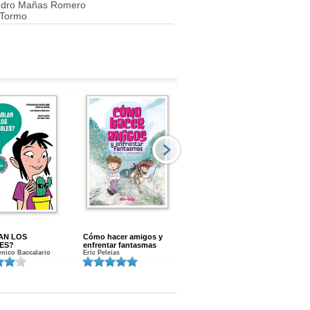
dro Mañas Romero
 Tormo
AN LOS
Cómo hacer amigos y
Menstruacion en marcha
ES?
enfrentar fantasmas
Gloria A. Calvo
nico Baccalario
Eric Peleias
K
S