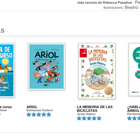
Pe
vida secreta de Rebecca Paradise
-
Beatriz
Ilustraciones:
AS
de curso
ARIOL
LA MEMORIA DE LAS
¿HABL
ellner
Emmanuel Guibert
BICICLETAS
ÁRBOL
Josan Hatero
Pierdome