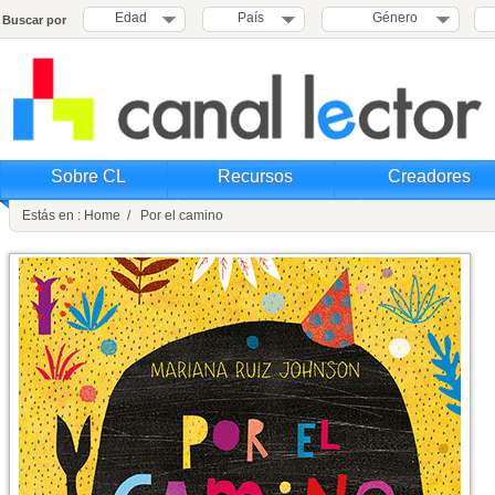
Edad
País
Género
Buscar por
Sobre CL
Recursos
Creadores
Estás en : Home / Por el camino